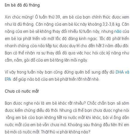
Em bé đã đủ tháng
Xin chúc mừng! Ở tuần thứ 39, em bé của bạn chính thức được xem
như là đủ tháng. Cân nặng của em bé lúc này khoảng 3,2-3,8 kg. Cân
nặng của em bé sẽ không thay đổi nhiều từ tuần này, nhưng
não
của
em bé lại phát triển với một tốc độ đáng kinh ngạc. Tốc độ phát triển
nhanh chóng của não tiếp tục được duy trì cho đến hết 3 năm đầu đời.
Bạn có thể nhận ra sự thay đổi đó qua việc học hỏi các kỹ năng như
cầm, nắm, gói đồ của em bé tăng lên mỗi ngày.
Vì vậy trong tuần này bạn cũng đừng quên bổ sung đầy đủ
DHA và
EPA
để giúp não bộ của em bé phát triển tốt nhất nhé.
Chưa có nước mắt
Bạn được nghe nói là em bé khóc rất nhiều? Chắc chắn bạn sẽ sớm
được kiểm chứng điều đó thôi. Nhưng có thể bạn chưa được nghe nói
rằng em bé của bạn không tiết ra nước mắt khi khóc, bởi vì ống dẫn
nước mắt của em bé vẫn chưa mở. Khoảng sau tháng đầu tiên thì em
bé mới có nước mắt. Thật thú vị phải không nào?