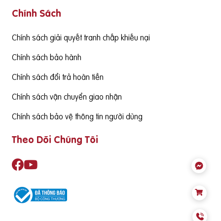
Chính Sách
g cấp hàm lượng DHA cần đạt từ 130mgDHA/ngày trở lên đ
ể đảm bảo cùng thức ăn hàng ngày cung cấp đủ nhu cầu S
ản phẩm cần có nguồn gốc xuất xứ rõ ràng,
Chính sách giải quyết tranh chấp khiếu nại
Chính sách bảo hành
Chính sách đổi trả hoàn tiền
Chính sách vận chuyển giao nhận
Chính sách bảo vệ thông tin người dùng
Theo Dõi Chúng Tôi