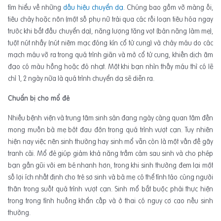
tìm hiểu về những
dấu hiệu chuyển dạ
. Chúng bao gồm vỡ màng ối,
tiêu chảy hoặc nôn (một số phụ nữ trải qua các rối loạn tiêu hóa ngay
trước khi bắt đầu chuyển dạ), năng lượng tăng vọt (bản năng làm mẹ),
tuột nút nhầy (nút niêm mạc đóng kín cổ tử cung) và chảy máu do các
mạch máu vỡ ra trong quá trình giãn và mở cổ tử cung, khiến dịch âm
đạo có màu hồng hoặc đỏ nhạt. Một khi bạn nhìn thấy máu thì có lẽ
chỉ 1, 2 ngày nữa là quá trình chuyển dạ sẽ diễn ra.
Chuẩn bị cho mổ đẻ
Nhiều bệnh viện và trung tâm sinh sản đang ngày càng quan tâm đến
mong muốn bà mẹ bớt đau đớn trong quá trình vượt cạn. Tuy nhiên
hiện nay việc nên sinh thường hay sinh mổ vẫn còn là một vấn đề gây
tranh cãi. Mổ đẻ giúp giảm khả năng trầm cảm sau sinh và cho phép
bạn gần gũi với em bé nhanh hơn, trong khi sinh thường đem lại một
số lợi ích nhất định cho trẻ sơ sinh và bà mẹ có thể tỉnh táo cùng người
thân trong suốt quá trình vượt cạn. Sinh mổ bắt buộc phải thực hiện
trong trong tình huống khẩn cấp và ở thai có nguy cơ cao nếu sinh
thường.