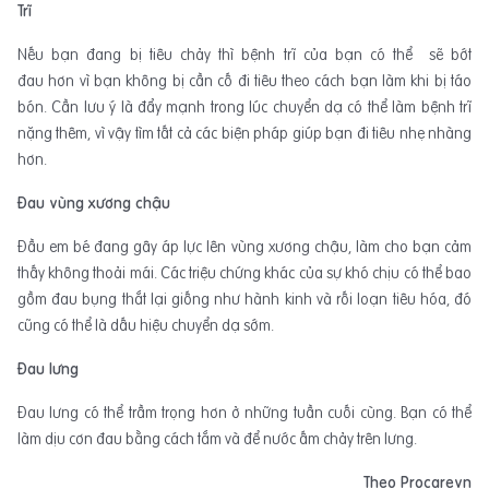
Trĩ
Nếu bạn đang bị tiêu chảy thì bệnh trĩ của bạn có thể sẽ bớt
đau hơn vì bạn không bị cần cố đi tiêu theo cách bạn làm khi bị táo
bón. Cần lưu ý là đẩy mạnh trong lúc chuyển dạ có thể làm bệnh trĩ
nặng thêm, vì vậy tìm tất cả các biện pháp giúp bạn đi tiêu nhẹ nhàng
hơn.
Đau vùng xương chậu
Đầu em bé đang gây áp lực lên vùng xương chậu, làm cho bạn cảm
thấy không thoải mái. Các triệu chứng khác của sự khó chịu có thể bao
gồm đau bụng thắt lại giống như hành kinh và rối loạn tiêu hóa, đó
cũng có thể là dấu hiệu chuyển dạ sớm.
Đau lưng
Đau lưng có thể trầm trọng hơn ở những tuần cuối cùng. Bạn có thể
làm dịu cơn đau bằng cách tắm và để nước ấm chảy trên lưng.
Theo Procarevn