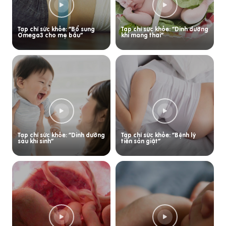
Tạp chí sức khỏe: “Bổ sung
Tạp chí sức khỏe: “Dinh dưỡng
Omega3 cho mẹ bầu”
khi mang thai”
Tạp chí sức khỏe: “Dinh dưỡng
Tạp chí sức khỏe: “Bệnh lý
sau khi sinh”
tiền sản giật”