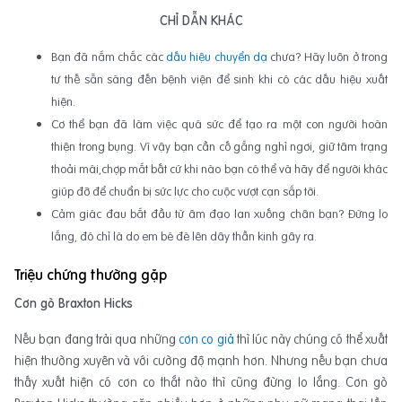
CHỈ DẪN KHÁC
Bạn đã nắm chắc các
dấu hiệu chuyển dạ
chưa? Hãy luôn ở trong
tư thế sẵn sàng đến bệnh viện để sinh khi có các dấu hiệu xuất
hiện.
Cơ thể bạn đã làm việc quá sức để tạo ra một con người hoàn
thiện trong bụng. Vì vậy bạn cần cố gắng nghỉ ngơi, giữ tâm trạng
thoải mái,chợp mắt bất cứ khi nào bạn có thể và hãy để người khác
giúp đỡ để chuẩn bị sức lực cho cuộc vượt cạn sắp tới.
Cảm giác đau bắt đầu từ âm đạo lan xuống chân bạn? Đừng lo
lắng, đó chỉ là do em bé đè lên dây thần kinh gây ra.
Triệu chứng thường gặp
Cơn gò Braxton Hicks
Nếu bạn đang trải qua những
cơn co giả
thì lúc này chúng có thể xuất
hiện thường xuyên và với cường độ mạnh hơn. Nhưng nếu bạn chưa
thấy xuất hiện có cơn co thắt nào thì cũng đừng lo lắng. Cơn gò