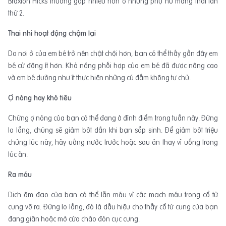
Braxton Hicks thường gặp nhiều hơn ở những phụ nữ mang thai lần
thứ 2.
Thai nhi hoạt động chậm lại
Do nơi ở của em bé trở nên chật chội hơn, bạn có thể thấy gần đây em
bé cử động ít hơn. Khả năng phối hợp của em bé đã được nâng cao
và em bé dường như ít thực hiện những cú đấm không tự chủ.
Ợ nóng hay khó tiêu
Chứng ợ nóng của bạn có thể đang ở đỉnh điểm trong tuần này. Đừng
lo lắng, chúng sẽ giảm bớt dần khi bạn sắp sinh. Để giảm bớt triệu
chứng lúc này, hãy uống nước trước hoặc sau ăn thay vì uống trong
lúc ăn.
Ra máu
Dịch âm đạo của bạn có thể lẫn máu vì các mạch máu trong cổ tử
cung vỡ ra. Đừng lo lắng, đó là dấu hiệu cho thấy cổ tử cung của bạn
đang giãn hoặc mở cửa chào đón cục cưng.