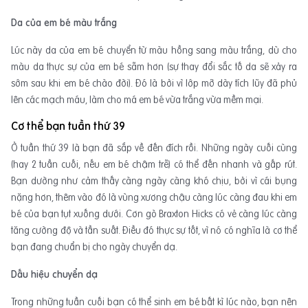
Da của em bé màu trắng
Lúc này da của em bé chuyển từ màu hồng sang màu trắng, dù cho
màu da thực sự của em bé sẫm hơn (sự thay đổi sắc tố da sẽ xảy ra
sớm sau khi em bé chào đời). Đó là bởi vì lớp mỡ dày tích lũy đã phủ
lên các mạch máu, làm cho má em bé vừa trắng vừa mềm mại.
Cơ thể bạn tuần thứ 39
Ở tuần thứ 39 là bạn đã sắp về đến đích rồi. Những ngày cuối cùng
(hay 2 tuần cuối, nếu em bé chậm trễ) có thể đến nhanh và gấp rút.
Bạn dường như cảm thấy càng ngày càng khó chịu, bởi vì cái bụng
nặng hơn, thêm vào đó là vùng xương chậu càng lúc càng đau khi em
bé của bạn tụt xuống dưới. Cơn gò Braxton Hicks có vẻ càng lúc càng
tăng cường độ và tần suất. Điều đó thực sự tốt, vì nó có nghĩa là cơ thể
bạn đang chuẩn bị cho ngày chuyển dạ.
Dấu hiệu chuyển dạ
Trong những tuần cuối bạn có thể sinh em bé bất kì lúc nào, bạn nên