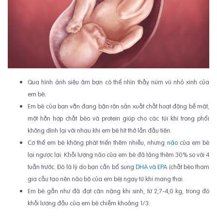
Qua hình ảnh siêu âm bạn có thể nhìn thấy núm vú nhỏ xinh của
em bé.
Em bé của bạn vẫn đang bận rộn sản xuất chất hoạt động bề mặt,
một hỗn hợp chất béo và protein giúp cho các túi khí trong phổi
không dính lại với nhau khi em bé hít thở lần đầu tiên.
Cơ thể em bé không phát triển thêm nhiều, nhưng
não
của em bé
lại ngược lại. Khối lượng não của em bé đã tăng thêm 30% so với 4
tuần trước. Đó là lý do bạn cần bổ sung
DHA và EPA
(chất béo tham
gia cấu tạo nên não bộ của em bé) ngay từ khi mang thai.
Em bé gần như đã đạt cân nặng khi sinh, từ 2,7-4,0 kg, trong đó
khối lượng đầu của em bé chiếm khoảng 1/3.