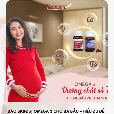
[BÁO SK&ĐS] OMEGA 3 CHO BÀ BẦU – HIỂU ĐỦ ĐỂ