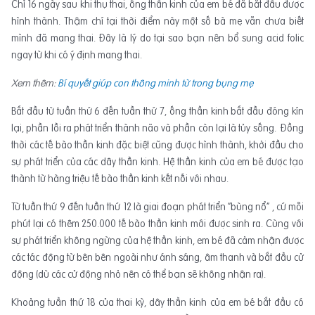
Chỉ 16 ngày sau khi thụ thai, ống thần kinh của em bé đã bắt đầu được
hình thành. Thậm chí tại thời điểm này một số bà mẹ vẫn chưa biết
mình đã mang thai. Đây là lý do tại sao bạn nên bổ sung acid folic
ngay từ khi có ý định mang thai.
Xem thêm:
Bí quyết giúp con thông minh từ trong bụng mẹ
Bắt đầu từ tuần thứ 6 đến tuần thứ 7, ống thần kinh bắt đầu đóng kín
lại, phần lồi ra phát triển thành não và phần còn lại là tủy sống. Đồng
thời các tế bào thần kinh đặc biệt cũng được hình thành, khởi đầu cho
sự phát triển của các dây thần kinh. Hệ thần kinh của em bé được tạo
thành từ hàng triệu tế bào thần kinh kết nối với nhau.
Từ tuần thứ 9 đến tuần thứ 12 là giai đoạn phát triển “bùng nổ” , cứ mỗi
phút lại có thêm 250.000 tế bào thần kinh mới được sinh ra. Cùng với
sự phát triển không ngừng của hệ thần kinh, em bé đã cảm nhận được
các tác động từ bên bên ngoài như ánh sáng, âm thanh và bắt đầu cử
động (dù các cử động nhỏ nên có thể bạn sẽ không nhận ra).
Khoảng tuần thứ 18 của thai kỳ, dây thần kinh của em bé bắt đầu có