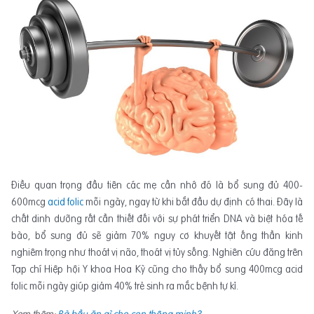
Điều quan trọng đầu tiên các mẹ cần nhớ đó là bổ sung đủ 400-
600mcg
acid folic
mỗi ngày, ngay từ khi bắt đầu dự định có thai. Đây là
chất dinh dưỡng rất cần thiết đối với sự phát triển DNA và biệt hóa tế
bào, bổ sung đủ sẽ giảm 70% nguy cơ khuyết tật ống thần kinh
nghiêm trọng như thoát vị não, thoát vị tủy sống. Nghiên cứu đăng trên
Tạp chí Hiệp hội Y khoa Hoa Kỳ cũng cho thấy bổ sung 400mcg acid
folic mỗi ngày giúp giảm 40% trẻ sinh ra mắc bệnh tự kỉ.