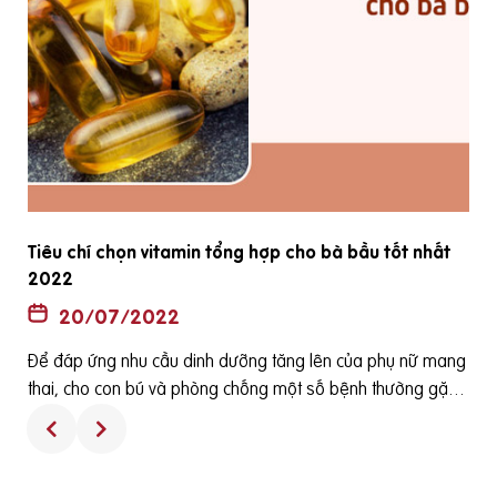
Tiêu chí chọn vitamin tổng hợp cho bà bầu tốt nhất
2022
20/07/2022
Để đáp ứng nhu cầu dinh dưỡng tăng lên của phụ nữ mang
ê
thai, cho con bú và phòng chống một số bệnh thường gặp
h
ở bà bầu cũng như các dị tật của thai nhi thì các loại viên uố
ng tổng hợp dành cho bà bầu thường được bác sỹ sản kho
a khuyên phụ nữ sử dụng. Tuy nhiên, sử dụng các viên uống