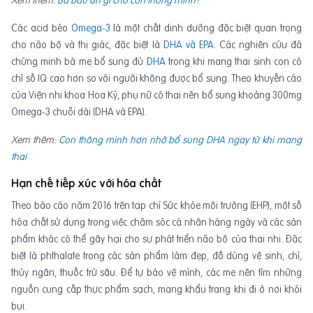
Xem thêm:
Bà bầu ăn gì cho con thông minh?
Các acid béo
Omega-3
là một chất dinh dưỡng đặc biệt quan trọng
cho não bộ và thị giác, đặc biệt là
DHA và EPA
. Các nghiên cứu đã
chứng minh bà mẹ bổ sung đủ
DHA
trong khi mang thai sinh con có
chỉ số IQ cao hơn so với người không được bổ sung. Theo khuyến cáo
của Viện nhi khoa Hoa Kỳ, phụ nữ có thai nên bổ sung khoảng 300mg
Omega-3 chuỗi dài (DHA và EPA).
Xem thêm:
Con thông minh hơn nhờ bổ sung DHA ngay từ khi mang
thai
Hạn chế tiếp xúc với hóa chất
Theo báo cáo năm 2016 trên tạp chí Sức khỏe môi trường (EHP), một số
hóa chất sử dụng trong việc chăm sóc cá nhân hàng ngày và các sản
phẩm khác có thể gây hại cho sự phát triển não bộ của thai nhi. Đặc
biệt là phthalate trong các sản phẩm làm đẹp, đồ dùng vệ sinh, chì,
thủy ngân, thuốc trừ sâu. Để tự bảo vệ mình, các mẹ nên tìm những
nguồn cung cấp thực phẩm sạch, mang khẩu trang khi đi ở nơi khói
bụi.