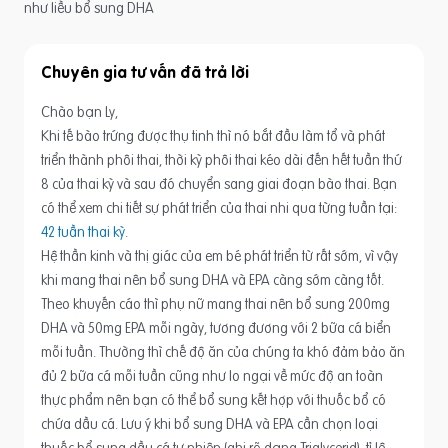
như liều bổ sung DHA
Chuyên gia tư vấn
Chào bạn Ly,
Khi tế bào trứng được thụ tinh thì nó bắt đầu làm tổ và phát
triển thành phôi thai, thời kỳ phôi thai kéo dài đến hết tuần thứ
8 của thai kỳ và sau đó chuyển sang giai đoạn bào thai. Bạn
có thể xem chi tiết sự phát triển của thai nhi qua từng tuần tại:
42 tuần thai kỳ
.
Hệ thần kinh và thị giác của em bé phát triển từ rất sớm, vì vậy
khi mang thai nên bổ sung DHA và EPA càng sớm càng tốt.
Theo khuyến cáo thì phụ nữ mang thai nên bổ sung 200mg
DHA và 50mg EPA mỗi ngày, tương đương với 2 bữa cá biển
mỗi tuần. Thường thì chế độ ăn của chúng ta khó đảm bảo ăn
đủ 2 bữa cá mỗi tuần cũng như lo ngại về mức độ an toàn
thực phẩm nên bạn có thể bổ sung kết hợp với thuốc bổ có
chứa dầu cá. Lưu ý khi bổ sung DHA và EPA cần chọn loại
thuốc bổ sung dầu cá tự nhiên (ghi rõ dạng Triglycerid), tỉ lệ