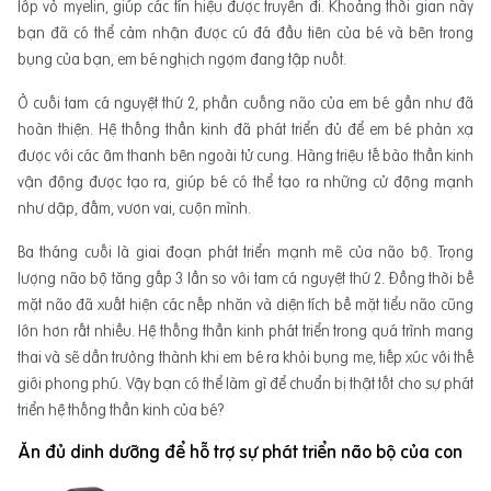
lớp vỏ myelin, giúp các tín hiệu được truyền đi. Khoảng thời gian này
bạn đã có thể cảm nhận được cú đá đầu tiên của bé và bên trong
bụng của bạn, em bé nghịch ngợm đang tập nuốt.
Ở cuối tam cá nguyệt thứ 2, phần cuống não của em bé gần như đã
hoàn thiện. Hệ thống thần kinh đã phát triển đủ để em bé phản xạ
được với các âm thanh bên ngoài tử cung. Hàng triệu tế bào thần kinh
vận động được tạo ra, giúp bé có thể tạo ra những cử động mạnh
như dập, đấm, vươn vai, cuộn mình.
Ba tháng cuối là giai đoạn phát triển mạnh mẽ của não bộ. Trọng
lượng não bộ tăng gấp 3 lần so với tam cá nguyệt thứ 2. Đồng thời bề
mặt não đã xuất hiện các nếp nhăn và diện tích bề mặt tiểu não cũng
lớn hơn rất nhiều. Hệ thống thần kinh phát triển trong quá trình mang
thai và sẽ dần trưởng thành khi em bé ra khỏi bụng mẹ, tiếp xúc với thế
giới phong phú. Vậy bạn có thể làm gì để chuẩn bị thật tốt cho sự phát
triển hệ thống thần kinh của bé?
Ăn đủ dinh dưỡng để hỗ trợ sự phát triển não bộ của con