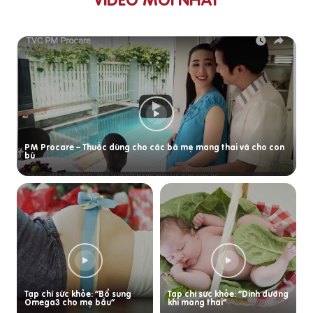
PM Procare – Thuốc dùng cho các bà mẹ mang thai và cho con
bú
Tạp chí sức khỏe: “Bổ sung
Tạp chí sức khỏe: “Dinh dưỡng
Omega3 cho mẹ bầu”
khi mang thai”