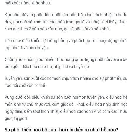
một chức năng khác nhau:
Đại não: đây là phần lớn nhất của não bộ, chịu trách nhiệm cho tư
duy, ghi nhớ và cảm xức. Đại não (còn gọi là vỏ não) có 4 thùy, được
chia dọc theo 2 nửa bán cầu não, gọi là não trái và não phải.
Tiểu não: điều khiển sự thăng bằng và phối hợp các hoạt động phức
tạp như đi và nói chuyện.
Cuống não: nắm giữu nhiều chức năng quan trọng nhất đối với em bé
bao gồm điều hòa nhịp tim, nhịp thở và huyết áp.
Tuyến yên: sản xuất các hormon chịu trách nhiệm cho sự phát triển, sự
trao đổi chất của cơ thể.
Vùng dưới đồi: điều khiển sự sản xuất hormon tuyến yên, điều hòa hệ
thần kinh tự chủ (thực vật), cảm giác đói, khát, điều hòa nhịp sinh học
ngày đêm, kiểm soát thân nhiệt, điều hòa các hành vi và cảm xúc (khứu
giác, thị giác).
Sự phát triển não bộ của thai nhi diễn ra như thế nào?