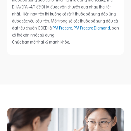
DHA/EPA~4/1 để DHA được vận chuyển qua nhau thai tốt
nhất. Hiện nay trên thị trường có rất ít thuốc bổ sung đáp ứng
được các yêu cầu trên. Một trong số các thuốc bổ sung dầu cá
đạt tiêu chuẩn GOED là
PM Procare
,
PM Procare Diamond
, bạn
có thể cân nhắc sử dụng.
Chúc bạn một thai kỳ mạnh khỏe,