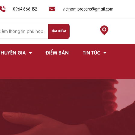
0964 666 152
vietnam.procare@gmail.com
HUYÊN GIA
ĐIỂM BÁN
TIN TỨC