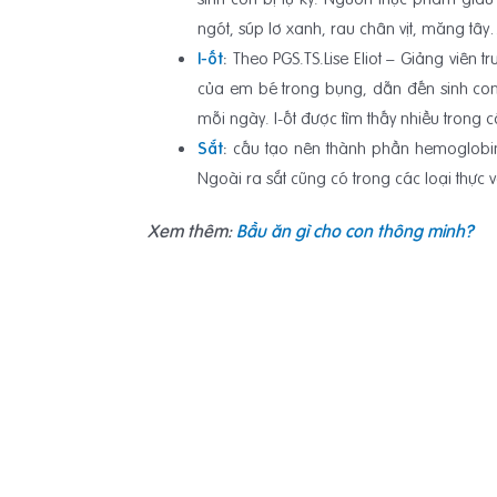
ngót, súp lơ xanh, rau chân vịt, măng tây
I-ốt
:
Theo PGS.TS.Lise Eliot – Giảng viên 
của em bé trong bụng, dẫn đến sinh co
mỗi ngày. I-ốt được tìm thấy nhiều trong c
Sắt
:
cấu tạo nên thành phần hemoglobin 
Ngoài ra sắt cũng có trong các loại thực 
Xem thêm:
Bầu ăn gì cho con thông minh?