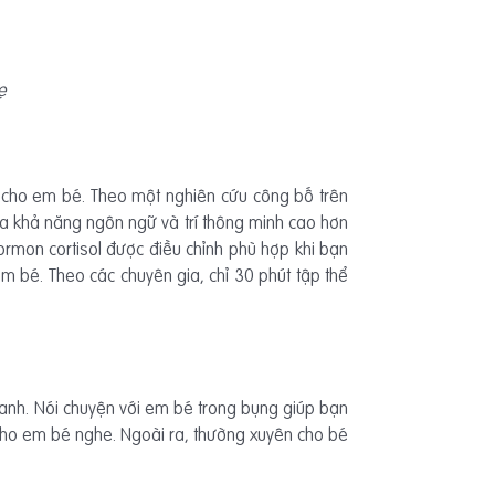
ẹ
o cho em bé. Theo một nghiên cứu công bố trên
ra khả năng ngôn ngữ và trí thông minh cao hơn
hormon cortisol được điều chỉnh phù hợp khi bạn
em bé. Theo các chuyên gia, chỉ 30 phút tập thể
thanh. Nói chuyện với em bé trong bụng giúp bạn
 cho em bé nghe. Ngoài ra, thường xuyên cho bé