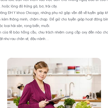
…hoặc lòng đỏ trứng gà, bơ, trái cây.
trường ĐH Y khoa Chicago, những phụ nữ gặp vấn đề về tuyến giáp khi 
n kém thông minh, chậm chạp. Để giữ cho tuyến giáp hoạt động bì
ác loại hải sản, rong biển, muối.
của tế bào hồng cầu, chịu trách nhiệm cung cấp oxy đến não cho e
vật như rau chân vịt, đậu nành…