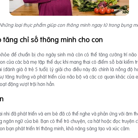
Những loại thực phẩm giúp con thông minh ngay từ trong bụng m
p tăng chỉ số thông minh cho con
khỏe để chuẩn bị cho ngày sinh mà còn có thể tăng cường trí nã
con của các bà mẹ tập thể dục khi mang thai có điểm số bài kiểm t
(đánh giá ở trẻ 5 tuổi). Lý giải cho điều này đó chính là nồng độ 
 sự tăng trưởng và phát triển của não bộ và các cơ quan khác của 
ạt động vượt trội hơn hẳn.
ơn
hai nhi đã phát triển và em bé đã có thể nghe và phản ứng với âm 
g ngôn ngữ của bé. Bạn có thể trò chuyện, ca hát hoặc đọc truyện
n bạn phát triển trí thông minh, khả năng sáng tạo và xúc cảm.