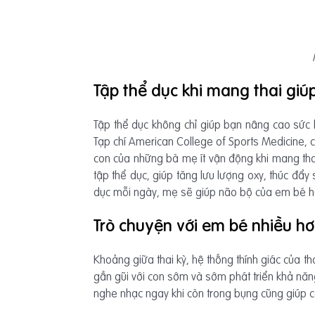
Tập thể dục khi mang thai giú
Tập thể dục không chỉ giúp bạn nâng cao sức 
Tạp chí American College of Sports Medicine, 
con của những bà mẹ ít vận động khi mang thai 
tập thể dục, giúp tăng lưu lượng oxy, thúc đẩy
dục mỗi ngày, mẹ sẽ giúp não bộ của em bé ho
Trò chuyện với em bé nhiều h
Khoảng giữa thai kỳ, hệ thống thính giác của t
gần gũi với con sớm và sớm phát triển khả năn
nghe nhạc ngay khi còn trong bụng cũng giúp co