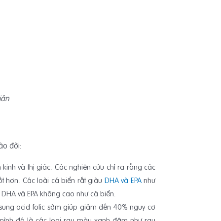
iản
ào đời:
 kinh và thị giác. Các nghiên cứu chỉ ra rằng các
t hơn. Các loài cá biển rất giàu
DHA và EPA
như
 DHA và EPA không cao như cá biển.
 sung acid folic sớm giúp giảm đến 40% nguy cơ
 mình đó là các loại rau màu xanh đậm như rau