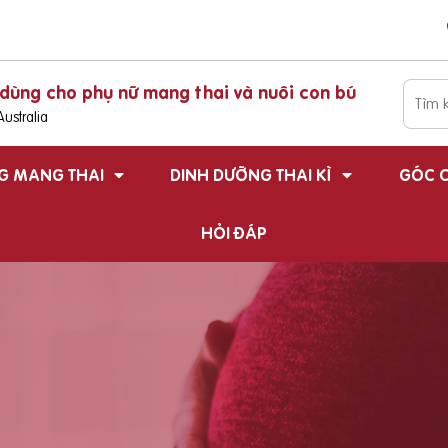
dùng cho phụ nữ mang thai và nuôi con bú
ustralia
G MANG THAI
DINH DƯỠNG THAI KÌ
GÓC C
HỎI ĐÁP