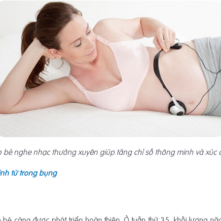
 bé nghe nhạc thường xuyên giúp tăng chỉ số thông minh và xúc
nh từ trong bụng
 bé càng được phát triển hoàn thiện. Ở tuần thứ 35, khối lượng n