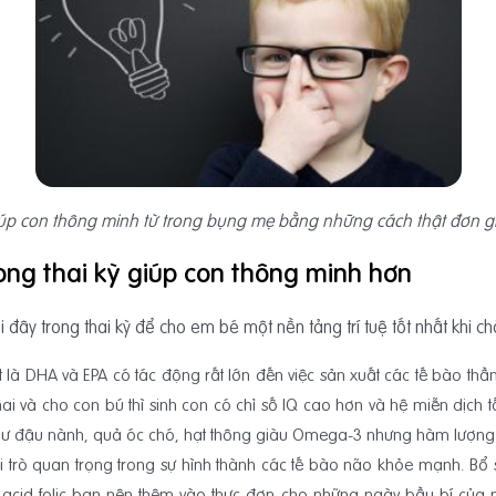
úp con thông minh từ trong bụng mẹ bằng những cách thật đơn g
ong thai kỳ giúp con thông minh hơn
y trong thai kỳ để cho em bé một nền tảng trí tuệ tốt nhất khi ch
t là DHA và EPA có tác động rất lớn đến việc sản xuất các tế bào thần
và cho con bú thì sinh con có chỉ số IQ cao hơn và hệ miễn dịch tố
 như đậu nành, quả óc chó, hạt thông giàu Omega-3 nhưng hàm lượng
ai trò quan trọng trong sự hình thành các tế bào não khỏe mạnh. Bổ
u acid folic bạn nên thêm vào thực đơn cho những ngày bầu bí của