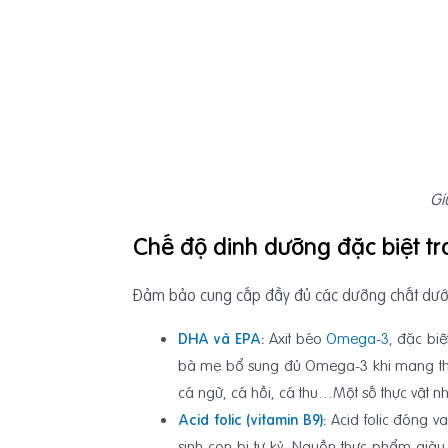
Gi
Chế độ dinh dưỡng đặc biệt tr
Đảm bảo cung cấp đầy đủ các dưỡng chất dưới đâ
DHA và EPA
:
Axit béo
Omega-3
, đặc biệ
bà mẹ bổ sung đủ Omega-3 khi mang thai 
cá ngừ, cá hồi, cá thu…Một số thực vật
Acid folic (vitamin B9)
:
Acid folic đóng v
sinh con bị tự kỷ. Nguồn thực phẩm già