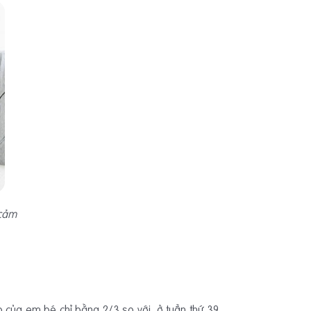
 cảm
ão của em bé chỉ bằng 2/3 so với ở tuần thứ 39