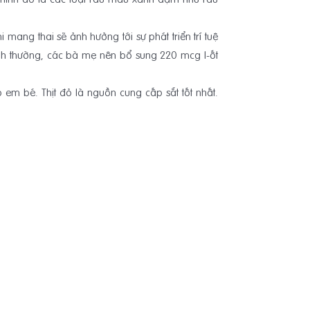
mang thai sẽ ảnh hưởng tới sự phát triển trí tuệ
nh thường, các bà mẹ nên bổ sung 220 mcg I-ốt
m bé. Thịt đỏ là nguồn cung cấp sắt tốt nhất.