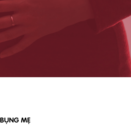
 BỤNG MẸ