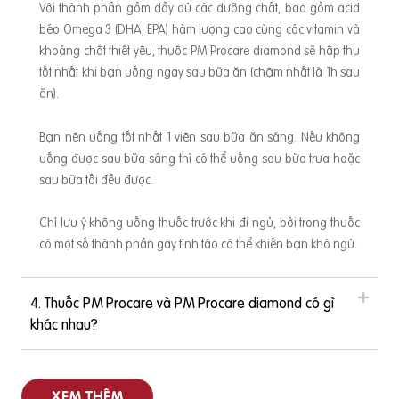
Với thành phần gồm đầy đủ các dưỡng chất, bao gồm acid
béo Omega 3 (DHA, EPA) hàm lượng cao cùng các vitamin và
khoáng chất thiết yếu, thuốc PM Procare diamond sẽ hấp thu
tốt nhất khi bạn uống ngay sau bữa ăn (chậm nhất là 1h sau
ăn).
Bạn nên uống tốt nhất 1 viên sau bữa ăn sáng. Nếu không
uống được sau bữa sáng thì có thể uống sau bữa trưa hoặc
sau bữa tối đều được.
Chỉ lưu ý không uống thuốc trước khi đi ngủ, bởi trong thuốc
có một số thành phần gây tỉnh táo có thể khiến bạn khó ngủ.
4. Thuốc PM Procare và PM Procare diamond có gì
khác nhau?
XEM THÊM