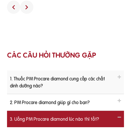
iện tử
Suckhoedoisong.vn.Câu hỏi từ bạn đọc: Sau sinh có nên t
p tục dùng thuốc bổ không? được BS.CKII Đỗ Thị Ngọc Di
kháng v
– Chủ tịch Hội Dinh dưỡng và Thực phẩm TP. HCM trả lời 
ng với
sau:https://youtu.be/3tCj9ypAgYI
chia sẻ
CÁC CÂU HỎI THƯỜNG GẶP
youtu.
1. Thuốc PM Procare diamond cung cấp các chất
dinh dưỡng nào?
2. PM Procare diamond giúp gì cho bạn?
3. Uống PM Procare diamond lúc nào thì tốt?