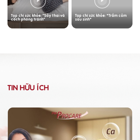
Tạp chí sức khỏe: “Sảy thai và
Tạp chí sức khỏe: "Trầm cảm
cách phòng tránh”
sau sinh"
TIN HỮU ÍCH