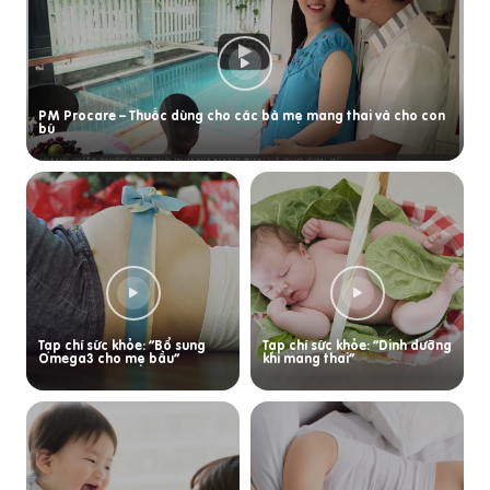
PM Procare – Thuốc dùng cho các bà mẹ mang thai và cho con
bú
Tạp chí sức khỏe: “Bổ sung
Tạp chí sức khỏe: “Dinh dưỡng
Omega3 cho mẹ bầu”
khi mang thai”