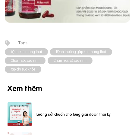
bệnh khi mang thai
Bệnh thường gặp khi mang thai
Chăm sóc sau sinh
Chăm sóc vợ sau sinh
tạp chí sức khỏe
Xem thêm
Lượng sắt chuẩn cho từng giai đoạn thai kỳ