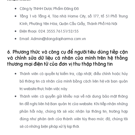
Công ty TNHH Dược Phẩm Đông Đô
Tầng 1 và Tầng 4, Tòa nhà Home City, số 177, tổ 51 Phố Trung
Kính, Phường Yên Hòa, Quận Cầu Giấy, Thành Phố Hà Nội
Điện thoại: 024. 3555.761.51/52/55
Email: Admin@dongdopharma.com.vn
6. Phương thức và công cụ để người tiêu dùng tiếp cận
và chỉnh sửa dữ liệu cá nhân của mình trên hệ thống
thương mại điện tử của đơn vị thu thập thông tin
Thành viên có quyền tự kiểm tra, cập nhật, điều chỉnh hoặc hủy
bỏ thông tin cá nhân của mình bằng cách liên hệ với ban quản
trị website thực hiện việc này.
Thành viên có quyền gửi khiếu nại về nội dung bảo mật thông
tin đề nghị liên hệ Ban quản trị của website. Khi tiếp nhận những
phản hồi này, chúng tôi sẽ xác nhận lại thông tin, trường hợp
đúng như phản ánh của thành viên tùy theo mức độ, chúng tôi
sẽ có những biện pháp xử lý kịp thời.