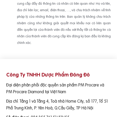
cung cấp đầy đủ thông tin cá nhân có liên quan như: Họ và tên,
địa chỉ liên lạc, email, điện thoại,…., và chịu trách nhiệm về tính
pháp lý của những thông tin trên. Ban quản lý không chịu trách
nhiệm cũng như không giải quyết mọi khiếu nại có liên quan
đến quyền lợi của thành viên đó nếu xét thấy tất cả thông tin cá
nhân của thành viên đó cung cấp khi đăng ký ban đầu là không
chính xác.
Công Ty TNHH Dược Phẩm Đông Đô
Đại diện phân phối độc quyền sản phẩm PM Procare và
PM Procare Diamond tại Việt Nam
Địa chỉ: Tầng 1 và Tầng 4, Toà nhà Home City, số 177, Tổ 51
Phố Trung Kính, P. Yên Hoà, Q.Cầu Giấy, TP Hà Nội