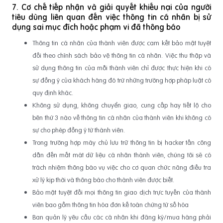
7. Cơ chế tiếp nhận và giải quyết khiếu nại của người
tiêu dùng liên quan đến việc thông tin cá nhân bị sử
dụng sai mục đích hoặc phạm vi đã thông báo
Thông tin cá nhân của thành viên được cam kết bảo mật tuyệt
đối theo chính sách bảo vệ thông tin cá nhân. Việc thu thập và
sử dụng thông tin của mỗi thành viên chỉ được thực hiện khi có
sự đồng ý của khách hàng đó trừ những trường hợp pháp luật có
quy định khác.
Không sử dụng, không chuyển giao, cung cấp hay tiết lộ cho
bên thứ 3 nào về thông tin cá nhân của thành viên khi không có
sự cho phép đồng ý từ thành viên.
Trong trường hợp máy chủ lưu trữ thông tin bị hacker tấn công
dẫn đến mất mát dữ liệu cá nhân thành viên, chúng tôi sẽ có
trách nhiệm thông báo vụ việc cho cơ quan chức năng điều tra
xử lý kịp thời và thông báo cho thành viên được biết.
Bảo mật tuyệt đối mọi thông tin giao dịch trực tuyến của thành
viên bao gồm thông tin hóa đơn kế toán chứng từ số hóa
Ban quản lý yêu cầu các cá nhân khi đăng ký/mua hàng phải