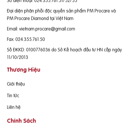
Số điện thoại: 024.355.761.51/52/55
Đại diện phân phối độc quyền sản phẩm PM Procare và
PM Procare Diamond tại Việt Nam
Email: vietnam.procare@gmail.com
Fax: 024.355.761.50
Số ĐKKD: 0100776036 do Sở Kế hoạch đầu tư HN cấp ngày
11/10/2013
Thương Hiệu
Giới thiệu
Tin tức
Liên hệ
Chính Sách