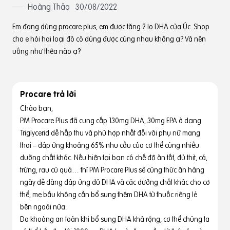
Hoàng Thảo
30/08/2022
Em đang dùng procare plus, em được tặng 2 lọ DHA của Úc. Shop
cho e hỏi hai loại đó có dùng được cùng nhau không ạ? Và nên
uống như thêa nào ạ?
Procare trả lời
Chào bạn,
PM Procare Plus đã cung cấp 130mg DHA, 30mg EPA ở dạng
Triglycerid dễ hấp thu và phù hợp nhất đối với phụ nữ mang
thai – đáp ứng khoảng 65% nhu cầu của cơ thể cùng nhiều
dưỡng chất khác. Nếu hiện tại bạn có chế độ ăn tốt, đủ thịt, cá,
trứng, rau củ quả… thì PM Procare Plus sẽ cùng thức ăn hàng
ngày dễ dàng đáp ứng đủ DHA và các dưỡng chất khác cho cơ
thể, mẹ bầu không cần bổ sung thêm DHA từ thuốc riêng lẻ
bên ngoài nữa.
Do khoảng an toàn khi bổ sung DHA khá rộng, cơ thể chúng ta