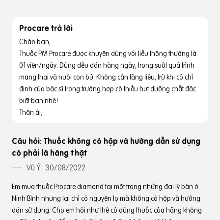
Procare trả lời
Chào bạn,
Thuốc PM Procare được khuyên dùng với liều thông thường là
01 viên/ngày. Dùng đều đặn hàng ngày, trong suốt quá trình
mang thai và nuôi con bú. Không cần tăng liều, trừ khi có chỉ
định của bác sĩ trong trường hợp có thiếu hụt dưỡng chất đặc
biệt bạn nhé!
Thân ái,
Câu hỏi: Thuốc không có hộp và hướng dẫn sử dụng
có phải là hàng thật
Vũ Ý
30/08/2022
Em mua thuốc Procare diamond tại một trong những đại lý bán ở
Ninh Bình nhưng lại chỉ có nguyên lọ mà không có hộp và hướng
dẫn sử dụng. Cho em hỏi như thế có đúng thuốc của hãng không