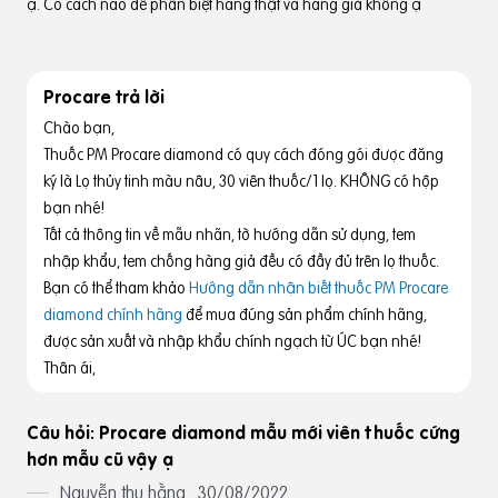
ạ. Có cách nào để phân biệt hàng thật và hàng giả không ạ
Procare trả lời
Chào bạn,
Thuốc PM Procare diamond có quy cách đóng gói được đăng
ký là Lọ thủy tinh màu nâu, 30 viên thuốc/1 lọ. KHÔNG có hộp
bạn nhé!
Tất cả thông tin về mẫu nhãn, tờ hướng dẫn sử dụng, tem
nhập khẩu, tem chống hàng giả đều có đầy đủ trên lọ thuốc.
Bạn có thể tham khảo
Hướng dẫn nhận biết thuốc PM Procare
diamond chính hãng
để mua đúng sản phẩm chính hãng,
được sản xuất và nhập khẩu chính ngạch từ ÚC bạn nhé!
Thân ái,
Câu hỏi: Procare diamond mẫu mới viên thuốc cứng
hơn mẫu cũ vậy ạ
Nguyễn thu hằng
30/08/2022