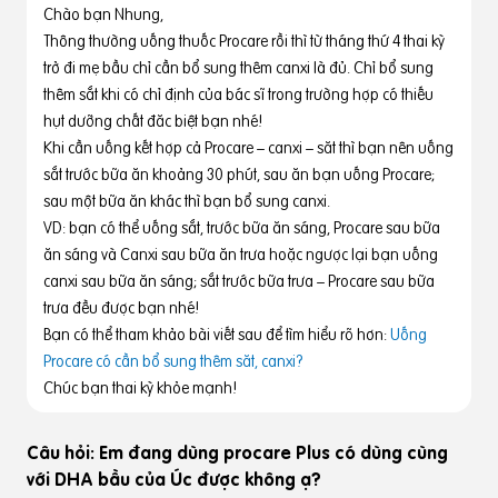
Chào bạn Nhung,
Thông thường uống thuốc Procare rồi thì từ tháng thứ 4 thai kỳ
trở đi mẹ bầu chỉ cần bổ sung thêm canxi là đủ. Chỉ bổ sung
thêm sắt khi có chỉ định của bác sĩ trong trường hợp có thiếu
hụt dưỡng chất đăc biệt bạn nhé!
Khi cần uống kết hợp cả Procare – canxi – săt thì bạn nên uống
sắt trước bữa ăn khoảng 30 phút, sau ăn bạn uống Procare;
sau một bữa ăn khác thì bạn bổ sung canxi.
VD: bạn có thể uống sắt, trước bữa ăn sáng, Procare sau bữa
ăn sáng và Canxi sau bữa ăn trưa hoặc ngược lại bạn uống
canxi sau bữa ăn sáng; sắt trước bữa trưa – Procare sau bữa
trưa đều được bạn nhé!
Bạn có thể tham khảo bài viết sau để tìm hiểu rõ hơn:
Uống
Procare có cần bổ sung thêm săt, canxi?
Chúc bạn thai kỳ khỏe mạnh!
Câu hỏi: Em đang dùng procare Plus có dùng cùng
với DHA bầu của Úc được không ạ?