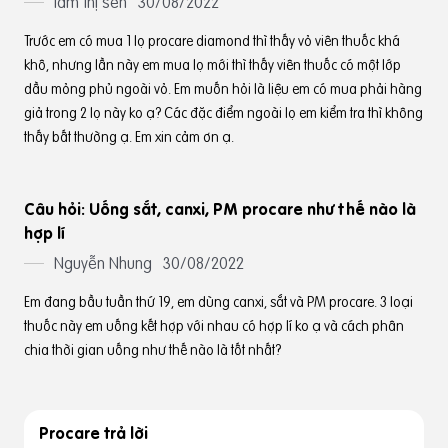
lâm thị sen
30/08/2022
Trước em có mua 1 lọ procare diamond thì thấy vỏ viên thuốc khá
khô, nhưng lần này em mua lọ mới thì thấy viên thuốc có một lớp
dầu mỏng phủ ngoài vỏ. Em muốn hỏi là liệu em có mua phải hàng
giả trong 2 lọ này ko ạ? Các đặc điểm ngoài lọ em kiểm tra thì không
thấy bất thường ạ. Em xin cảm ơn ạ.
Câu hỏi: Uống sắt, canxi, PM procare như thế nào là
hợp lí
Nguyễn Nhung
30/08/2022
Em đang bầu tuần thứ 19, em dùng canxi, sắt và PM procare. 3 loại
thuốc này em uống kết hợp với nhau có hợp lí ko ạ và cách phân
chia thời gian uống như thế nào là tốt nhất?
Procare trả lời