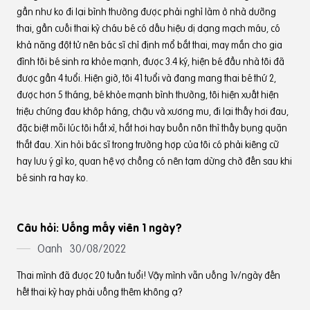
gần như ko đi lại bình thường được phải nghỉ làm ở nhà dưỡng
thai, gần cuối thai kỳ cháu bé có dấu hiệu dị dạng mạch máu, có
khả năng đột tử nên bác sĩ chỉ định mổ bắt thai, may mắn cho gia
đình tôi bé sinh ra khỏe mạnh, được 3.4 ký, hiện bé đầu nhà tôi đã
được gần 4 tuổi. Hiện giờ, tôi 41 tuổi và đang mang thai bé thứ 2,
được hơn 5 tháng, bé khỏe mạnh bình thường, tôi hiện xuất hiện
triệu chứng đau khớp háng, chậu và xương mu, đi lại thấy hơi đau,
đặc biệt mỗi lúc tôi hắt xì, hắt hơi hay buồn nôn thì thấy bụng quặn
thắt đau. Xin hỏi bác sĩ trong trường hợp của tôi có phải kiêng cữ
hay lưu ý gì ko, quan hệ vợ chồng có nên tạm dừng chờ đến sau khi
bé sinh ra hay ko.
Câu hỏi: Uống mấy viên 1 ngày?
Oanh
30/08/2022
Thai mình đã được 20 tuần tuổi! Vậy mình vẫn uống 1v/ngày đến
hết thai kỳ hay phải uống thêm không ạ?