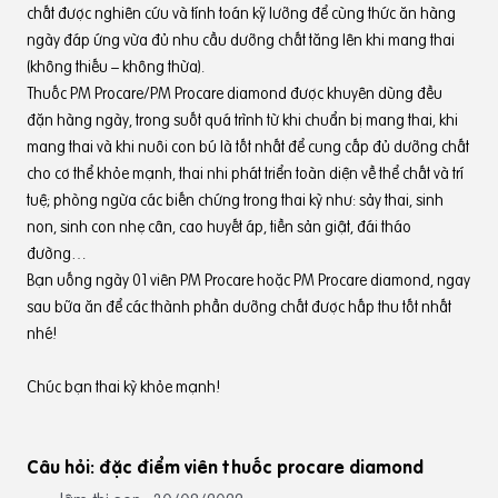
chất được nghiên cứu và tính toán kỹ lưỡng để cùng thức ăn hàng
ngày đáp ứng vừa đủ nhu cầu dưỡng chất tăng lên khi mang thai
(không thiếu – không thừa).
Thuốc PM Procare/PM Procare diamond được khuyên dùng đều
đặn hàng ngày, trong suốt quá trình từ khi chuẩn bị mang thai, khi
mang thai và khi nuôi con bú là tốt nhất để cung cấp đủ dưỡng chất
cho cơ thể khỏe mạnh, thai nhi phát triển toàn diện về thể chất và trí
tuệ; phòng ngừa các biến chứng trong thai kỳ như: sảy thai, sinh
non, sinh con nhẹ cân, cao huyết áp, tiền sản giật, đái tháo
đường…
Bạn uống ngày 01 viên PM Procare hoặc PM Procare diamond, ngay
sau bữa ăn để các thành phần dưỡng chất được hấp thu tốt nhất
nhé!
Chúc bạn thai kỳ khỏe mạnh!
Câu hỏi: đặc điểm viên thuốc procare diamond