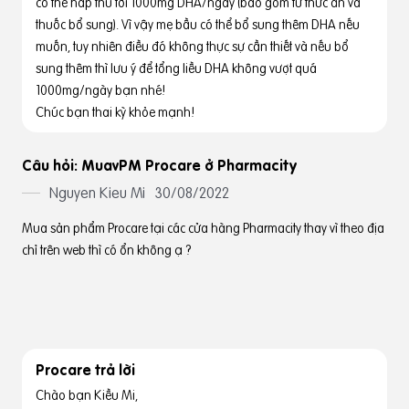
có thể hấp thu tới 1000mg DHA/ngày (bao gồm từ thức ăn và
thuốc bổ sung). Vì vậy mẹ bầu có thể bổ sung thêm DHA nếu
muốn, tuy nhiên điều đó không thực sự cần thiết và nếu bổ
sung thêm thì lưu ý để tổng liều DHA không vượt quá
1000mg/ngày bạn nhé!
Chúc bạn thai kỳ khỏe mạnh!
Câu hỏi: MuavPM Procare ở Pharmacity
Nguyen Kieu Mi
30/08/2022
Mua sản phẩm Procare tại các cửa hàng Pharmacity thay vì theo địa
chỉ trên web thì có ổn không ạ ?
Procare trả lời
Chào bạn Kiều Mi,