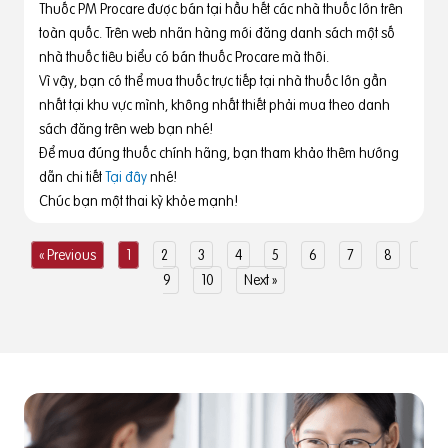
Thuốc PM Procare được bán tại hầu hết các nhà thuốc lớn trên
toàn quốc. Trên web nhãn hàng mới đăng danh sách một số
nhà thuốc tiêu biểu có bán thuốc Procare mà thôi.
Vì vậy, bạn có thể mua thuốc trực tiếp tại nhà thuốc lớn gần
nhất tại khu vực mình, không nhất thiết phải mua theo danh
sách đăng trên web bạn nhé!
Để mua đúng thuốc chính hãng, bạn tham khảo thêm hướng
dẫn chi tiết
Tại đây
nhé!
Chúc bạn một thai kỳ khỏe mạnh!
« Previous
1
2
3
4
5
6
7
8
9
10
Next »