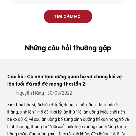
Những câu hỏi thường gặp
Câu hỏi: Có nên tạm dừng quan hệ vợ chồng khi vợ
lớn tuổi đã mổ đẻ mang thai lần 2i
Nguyên Hăng
30/08/2022
Xin chào bác sĩ, tôi hiện 41 tuổi, đang có bầu lần 2 được hơn 5
tháng, sinh lần 1 mổ đẻ, thai kỳ lần thứ 1 tôi ăn uống thiếu chất nên
bé ko đủ ký, về sau ăn uống bổ sung dinh dưỡng thì cân nặng trở về
bình thường, tháng thứ 6 tôi xuất hiện triệu chứng đau xương khớp
háng chậu, đau xương mu, đi lại rất khó khăn, đến tháng thứ 8 tôi