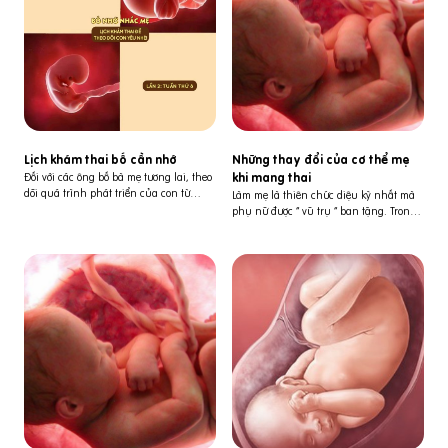
Lịch khám thai bố cần nhớ
Những thay đổi của cơ thể mẹ
Đối với các ông bố bà mẹ tương lai, theo
khi mang thai
dõi quá trình phát triển của con từ
Làm mẹ là thiên chức diệu kỳ nhất mà
những ngày đầu thai kỳ đến lúc sinh là
phụ nữ được “ vũ trụ “ ban tặng. Trong
việc làm rất quan trọng. Bởi vậy, bố cần
suốt 9 tháng 10 ngày mang thai sinh
nhớ kĩ lịch khám thai định kỳ để nhắc
linh bé nhỏ, cơ thể mẹ có rất nhiều thay
mẹ nhé! [toc] Lần 1: Tuần thứ 5 - Siêu
đổi để có được thiên chức diệu kỳ đó.
âm 2D (kiểm tra túi phôi trong buồn tử
Cùng xem những thay đổi đó là gì nhé!
cung) - Khám thai, kiểm tra nội tiết -
Nguồn: TEDEd Vietsub: fp BV Từ Dũ
Uống thuốc vi chất dưỡng - Uống (tiêm)
thuốc nội tiết (nếu cần). Lần 2: Tuần thứ
8 - Siêu âm 2D (kiểm tra tim thai khám
thai) - Kiểm tra nội tiết - Uống thuốc vì
chất dinh dưỡng - Uống (tiêm) thuốc nội
tiết nếu cần Lần 3: Tuần thứ 12 - Siêu
âm 4D kiểm tra hình thái thai nhi -
Kiểm tra nội tiết - uống thuốc vi chất
dinh dưỡng - uống (tiêm) thuốc nội tiết