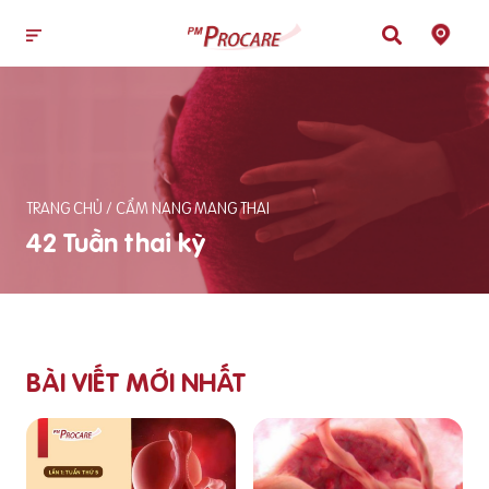
TRANG CHỦ
/
CẨM NANG MANG THAI
42 Tuần thai kỳ
BÀI VIẾT MỚI NHẤT