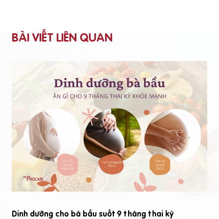
t
hân
g
e
BÀI VIẾT LIÊN QUAN
n 
m
à
.
eo). Não
,
n
ợ
ự
ó
ã
ạ
ất Bây giờ não
Dinh dưỡng cho bà bầu suốt 9 tháng thai kỳ
n