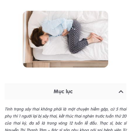
Mục lục
Tình trạng sảy thai không phải là một chuyện hiếm gặp, cứ 5 thai
phụ thì 1 người lại bị sảy thai, kết thúc thai nghén trước tuần thứ 20
của thai kỳ, đa số là trong vòng 12 tuần lễ đầu. Thạc sĩ, bác sĩ
Nguyễn Thị Thanh Tâm – Bác sĩ sản phụ khoa nội soi bệnh viện Từ