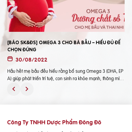
[BÁO SK&ĐS] OMEGA 3 CHO BÀ BẦU – HIỂU ĐỦ ĐỂ
CHỌN ĐÚNG
30/08/2022
Hầu hết mẹ bầu đều hiểu rằng bổ sung Omega 3 (DHA, EP
t
A) giúp phát triển trí tuệ, con sinh ra khỏe mạnh, thông mìn
ô
h. Tuy nhiên, bổ sung Omega 3 bằng cách nào? Chọn loại n
ào để an toàn và đạt hiệu quả tốt thì không phải mẹ bầu nà
o cũng hiểu rõBài viết trên báo Sức Khỏe và Đời Sống mới đ
ây phân tích những điểm quan trọng nhất, theo cách dễ nhậ
n biết nhất giúp mẹ dễ dàng áp dụng và chọn lựa được Om
Công Ty TNHH Dược Phẩm Đông Đô
e
ega 3 (DHA,EPA) tốt - phù hợp với mình.Theo đó, mẹ bầu cầ
n lưu ý những điểm quan trọng sau: Thực phẩm có cung cấ