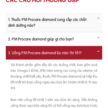
CÁC CÂU HỎI THƯỜNG GẶP
ưỡng và Thực phẩm TP. HCM trả lời như sau: https://youtu.
be/NW6_2l14iDM
h
b
1. Thuốc PM Procare diamond cung cấp các chất
c
dinh dưỡng nào?
2. PM Procare diamond giúp gì cho bạn?
3. Uống PM Procare diamond lúc nào thì tốt?
Với thành phần gồm đầy đủ các dưỡng chất, bao gồm acid
béo Omega 3 (DHA, EPA) hàm lượng cao cùng các vitamin và
khoáng chất thiết yếu, thuốc PM Procare diamond sẽ hấp thu
tốt nhất khi bạn uống ngay sau bữa ăn (chậm nhất là 1h sau
ăn).
Bạn nên uống tốt nhất 1 viên sau bữa ăn sáng. Nếu không
uống được sau bữa sáng thì có thể uống sau bữa trưa hoặc