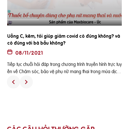
Uống C, kẽm, tỏi giúp giảm covid có đúng không? và
có đúng với bà bầu không?
08/11/2021
Tiếp tục chuỗi hỏi đáp trong chương trình truyền hình trực tuy
ến về Chăm sóc, bảo vệ phụ nữ mang thai trong mùa dịch
o
được phát sóng vào 15h ngày 12-08-2021 trên báo điện tử
Suckhoedoisong.vn. Câu hỏi từ bạn đọc: Em nghe nói uống
bổ sung vitamin C, kẽm và ăn tỏi giúp nâng cao đề kháng v
à giúp phòng ngừa covid có đúng không ạ? và có đúng với
bà bầu không ạ? Nên dùng như nào và ngoài ra có những
chất nào tốt để phòng ngừa dịch bệnh mong bác sĩ chia sẻ
thêm ạ. được BS.CKII Đỗ Thị Ngọc Diệp – Chủ tịch Hội Dinh d