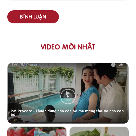
BÌNH LUẬN
VIDEO MỚI NHẤT
PM Procare – Thuốc dùng cho các bà mẹ mang thai và cho con
bú