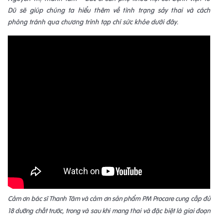
Dũ sẽ giúp chúng ta hiểu thêm về tình trạng sảy thai và cách
phòng tránh qua chương trình tạp chí sức khỏe dưới đây.
Cảm ơn bác sĩ Thanh Tâm và cảm ơn sản phẩm PM Procare cung cấp đủ
18 dưỡng chất trước, trong và sau khi mang thai và đặc biệt là giai đoạn