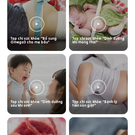
Tạp chí sức khỏe: “Bổ sung
Tạp chí sức khỏe: “Dinh dưỡng
Omega3 cho mẹ bầu”
khi mang thai”
Tạp chí sức khỏe: “Dinh dưỡng
Tạp chí sức khỏe: “Bệnh lý
sau khi sinh”
tiền sản giật”