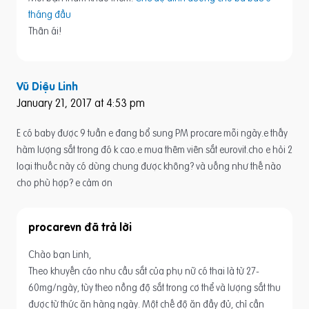
tháng đầu
Thân ái!
Vũ Diệu Linh
January 21, 2017 at 4:53 pm
E có baby được 9 tuần e đang bổ sung PM procare mỗi ngày.e thấy
hàm lượng sắt trong đó k cao.e mua thêm viên sắt eurovit.cho e hỏi 2
loại thuốc này có dùng chung được không? và uống như thế nào
cho phù hợp? e cảm ơn
procarevn
Chào bạn Linh,
Theo khuyến cáo nhu cầu sắt của phụ nữ có thai là từ 27-
60mg/ngày, tùy theo nồng độ sắt trong cơ thể và lượng sắt thu
được từ thức ăn hàng ngày. Một chế độ ăn đầy đủ, chỉ cần