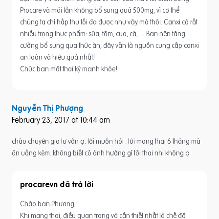
Procare và mỗi lần không bổ sung quá 500mg, vì cơ thể
chúng ta chỉ hấp thu tối đa được như vậy mà thôi. Canxi có rất
nhiều trong thực phẩm: sữa, tôm, cua, cá,… Bạn nên tăng
cường bổ sung qua thức ăn, đây vẫn là nguồn cung cấp canxi
an toàn và hiệu quả nhất!
Chúc bạn một thai kỳ mạnh khỏe!
Nguyễn Thị Phượng
February 23, 2017 at 10:44 am
chào chuyên gia tư vấn ạ. tôi muốn hỏi . tôi mang thai 6 tháng mà
ăn uống kém. không biết có ảnh hưởng gì tới thai nhi không ạ
procarevn
Chào bạn Phượng,
Khi mang thai, điều quan trọng và cần thiết nhất là chế độ