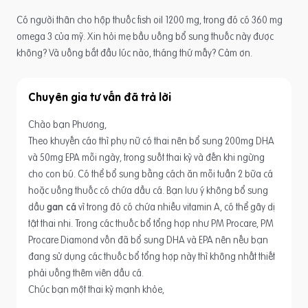
Có người thân cho hộp thuốc fish oil 1200 mg, trong đó có 360 mg
omega 3 của mỹ. Xin hỏi mẹ bầu uống bổ sung thuốc này được
không? Và uống bắt đầu lúc nào, tháng thứ mấy? Cảm ơn.
Chuyên gia tư vấn
Chào bạn Phương,
Theo khuyến cáo thì phụ nữ có thai nên bổ sung 200mg DHA
và 50mg EPA mỗi ngày, trong suốt thai kỳ và đến khi ngừng
cho con bú. Có thể bổ sung bằng cách ăn mỗi tuần 2 bữa cá
hoặc uống thuốc có chứa dầu cá. Bạn lưu ý không bổ sung
dầu
gan cá
vì trong đó có chứa nhiều vitamin A, có thể gây dị
tật thai nhi. Trong các thuốc bổ tổng hợp như PM Procare, PM
Procare Diamond vốn đã bổ sung DHA và EPA nên nếu bạn
đang sử dụng các thuốc bổ tổng hợp này thì không nhất thiết
phải uống thêm viên dầu cá.
Chúc bạn một thai kỳ mạnh khỏe,