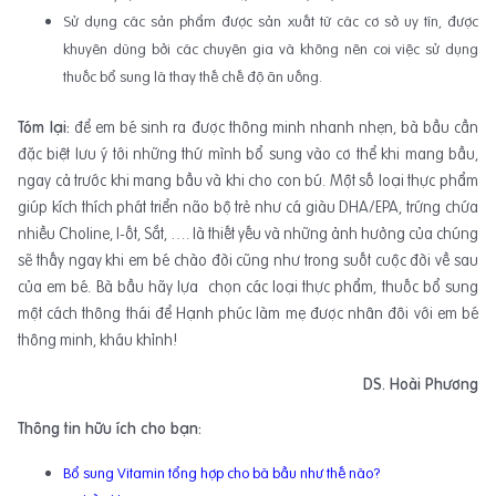
Sử dụng các sản phẩm được sản xuất từ các cơ sở uy tín, được
khuyên dùng bởi các chuyên gia và không nên coi việc sử dụng
thuốc bổ sung là thay thế chế độ ăn uống.
Tóm lại:
để em bé sinh ra được thông minh nhanh nhẹn, bà bầu cần
đặc biệt lưu ý tới những thứ mình bổ sung vào cơ thể khi mang bầu,
ngay cả trước khi mang bầu và khi cho con bú. Một số loại thực phẩm
giúp kích thích phát triển não bộ trẻ như cá giàu DHA/EPA, trứng chứa
nhiều Choline, I-ốt, Sắt, …. là thiết yếu và những ảnh hưởng của chúng
sẽ thấy ngay khi em bé chào đời cũng như trong suốt cuộc đời về sau
của em bé. Bà bầu hãy lựa chọn các loại thực phẩm, thuốc bổ sung
một cách thông thái để Hạnh phúc làm mẹ được nhân đôi với em bé
thông minh, kháu khỉnh!
DS. Hoài Phương
Thông tin hữu ích cho bạn:
Bổ sung Vitamin tổng hợp cho bà bầu như thế nào?