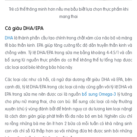
Trẻ có thể thông minh hơn nếu mẹ bầu biết lựa chọn thực phẩm khi
mang thai
Cá giàu DHA/EPA
DHA
là thành phần cấu tạo chính trong chất xám của não bộ và màng
tế bào thần kinh. EPA giúp tăng cường tốc độ dẫn truyền thần kinh và
chống viêm. Tỷ lệ DHA/EPA trong sữa mẹ bằng khoảng 4-4.5/1 và cần
bổ sung từ nguồn thực phẩm do cơ thể không thể tự tổng hợp được
các loại acid béo không bão hòa này.
Các loại các như cá hồi, cá ngừ đại dương rất giàu DHA và EPA, bên
cạnh đó, tỷ lệ DHA/EPA trong các loại cá này cũng gần với tỷ lệ DHA và
EPA trong sữa mẹ nên được coi là nguồn
bổ sung Omega-3
lý tưởng
cho phụ nữ mang thai, cho con bú. Bổ sung các loại cá này thường
xuyên (chú ý vùng đánh bắt để tránh nguy cơ dư lượng kim loại nặng)
là cách đơn giản giúp phát triển tối đa não bộ em bé. Nghiên cứu chỉ
ra rằng những bà mẹ ăn ít hơn 2 bữa cá mỗi tuần có khả năng sinh
con với chỉ số IQ thấp hơn so với những đứa trẻ được sinh bởi những