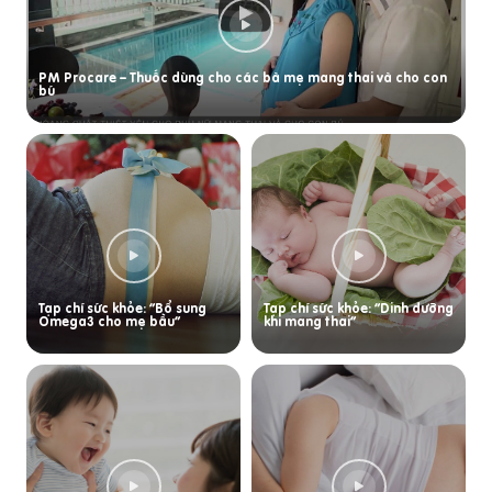
PM Procare – Thuốc dùng cho các bà mẹ mang thai và cho con
bú
Tạp chí sức khỏe: “Bổ sung
Tạp chí sức khỏe: “Dinh dưỡng
Omega3 cho mẹ bầu”
khi mang thai”