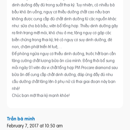
dinh dưỡng đầy đủ trong suốt thai kỳ. Tuy nhiên, có nhiều bà
bầu khó ăn uống, nguy cơ thiếu dưỡng chất cao nếu bạn
không được cung cấp đủ chất dinh dưỡng từ các nguồn khác
như: sữa cho bà bầu, viên bổ tổng hợp. Thiếu dinh dưỡng gây
ra tình trạng mệt mỏi, khó chịu ở mẹ, tăng nguy cơ gặp các
biến chứng trong thai kỳ; trẻ có nguy cơ suy dinh dưỡng, đẻ
non, chậm phát triển trí tuệ,…
Để phòng ngừa nguy cơ thiếu dinh dưỡng, trước hết bạn cần
tăng cường chất lượng bữa ăn của mình. Đồng thời bổ sung
mỗi ngày 01 viên đa vi chất tổng hợp PM Procare diamond sau
bữa ăn để cung cấp chất dinh dưỡng, đáp ứng đầy đủ nhu
cầu dưỡng chất tăng lên ở phụ nữ có thai giai đoạn này bạn
nhé!
Chúc bạn một thai kỳ mạnh khỏe!
Trần bá minh
February 7, 2017 at 10:50 am