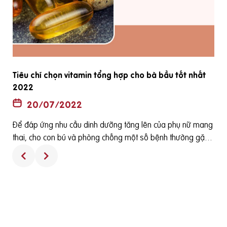
Tiêu chí chọn vitamin tổng hợp cho bà bầu tốt nhất
2022
20/07/2022
Để đáp ứng nhu cầu dinh dưỡng tăng lên của phụ nữ mang
ê
thai, cho con bú và phòng chống một số bệnh thường gặp
h
ở bà bầu cũng như các dị tật của thai nhi thì các loại viên uố
ng tổng hợp dành cho bà bầu thường được bác sỹ sản kho
a khuyên phụ nữ sử dụng. Tuy nhiên, sử dụng các viên uống
tổng hợp dành cho bà bầu như thế nào là đúng cách và nh
ất thiết phải sử dụng viên uống tổng hợp hay không? Đó là
hai câu hỏi thường gặp của phụ nữ chuẩn bị mang thai, đan
d
g mang thai. [toc] Hiểu đúng về Vitamin tổng hợp hay Viên u