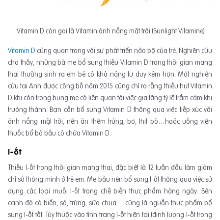
Vitamin D còn gọi là Vitamin ánh nắng mặt trời (Sunlight Vitamine)
Vitamin D
cũng quan trong với sự phát triển não bộ của trẻ. Nghiên cứu
cho thấy, những bà mẹ bổ sung thiếu Vitamin D trong thời gian mang
thai thường sinh ra em bé có khả năng tư duy kém hơn. Một nghiên
cứu tại Anh được công bố năm 2015 cũng chỉ ra rằng thiếu hụt Vitamin
D khi còn trong bụng mẹ có liên quan tới việc gia tăng tỷ lệ trầm cảm khi
trưởng thành. Bạn cần bổ sung Vitamin D thông qua việc tiếp xúc với
ánh nắng mặt trời, nên ăn thêm trứng, bơ, thịt bò…hoặc uống viên
thuốc bổ bà bầu có chứa Vitamin D.
I-ốt
Thiếu I-ốt trong thời gian mang thai, đặc biệt là 12 tuần đầu làm giảm
chỉ số thông minh ở trẻ em. Mẹ bầu nên bổ sung I-ốt thông qua việc sử
dụng các loại muối I-ốt trong chế biến thực phẩm hàng ngày. Bên
cạnh đó cá biển, sò, trứng, sữa chua… cũng là nguồn thực phẩm bổ
sung I-ốt tốt. Tùy thuộc vào tình trạng I-ốt hiện tại (định lượng I-ốt trong