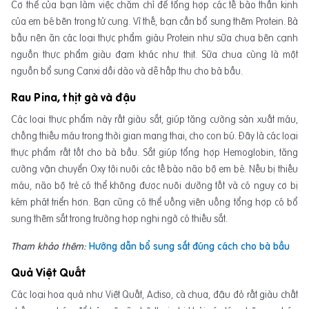
Cơ thể của bạn làm việc chăm chỉ để tổng hợp các tế bào thần kinh
của em bé bên trong tử cung. Vì thế, bạn cần bổ sung thêm Protein. Bà
bầu nên ăn các loại thực phẩm giàu Protein như sữa chua bên cạnh
nguồn thực phẩm giàu đạm khác như thịt. Sữa chua cùng là một
nguồn bổ sung Canxi dồi dào và dễ hấp thu cho bà bầu.
Rau Pina, thịt gà và đậu
Các loại thực phẩm này rất giàu sắt, giúp tăng cường sản xuất máu,
chống thiếu máu trong thời gian mang thai, cho con bú. Đây là các loại
thực phẩm rất tốt cho bà bầu. Sắt giúp tổng hợp Hemoglobin, tăng
cường vận chuyển Oxy tới nuôi các tế bào não bộ em bé. Nếu bị thiếu
máu, não bộ trẻ có thể không được nuôi dưỡng tốt và có nguy cơ bị
kém phát triển hơn. Bạn cũng có thể uống viên uống tổng hợp có bổ
sung thêm sắt trong trường hợp nghi ngờ có thiếu sắt.
Tham khảo thêm:
Hướng dẫn bổ sung sắt đúng cách cho bà bầu
Quả Việt Quất
Các loại hoa quả như Việt Quất, Actiso, cà chua, đậu đỏ rất giàu chất