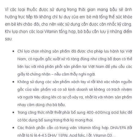
Vì các loại thuốc được sử dụng trong thời gian mang bầu sẽ ảnh
hưởng trực tiếp tới không chỉ tư duy của em bé mà tổng thể sức khỏe
em bé khi chào đời, cho nên việc sử dụng cần được cân nhắc kỹ càng.
Khi lựa chọn các loại Vitamin tổng hợp, bà bầu cần lưu ý những điểm
sau:
Chỉ lựa chọn những sản phẩm đã được cho phép lưu hành tại Việt
Nam, có nguồn gốc xuất xứ rõ ràng đúng như công bố (bạn có thể
liên lạc với nhà phân phối sản phẩm tại Việt Nam để yêu cầu các
giấy tờ chứng nhận – nếu cảm thấy nghi ngờ).
Không sử dụng các sản phẩm xách tay vì rất khó xác nhận nguồn
gốc của sản phẩm và cơ sở kinh doanh sẽ không có trách nhiệm
với người tiêu dùng khi có sự cố xảy ra, nhất là với nhóm sản phẩm
nhạy cảm dùng cho bà bầu.
Trong công thức nhất thiết phải bổ sung 400-600mcg acid folic để
có tác dụng bổ sung trong thời kỳ mang thai.
Các thành phần cần có trong viên Vitamin tổng hợp: DHA/EPA (tốt
nhất là tỷ lệ 4-4.5 DHA/ 1 EPA), Acid folic, I ốt, Vitamin D3…