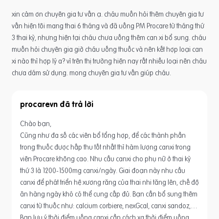
xin cảm ơn chuyên gia tư vấn ạ. cháu muốn hỏi thêm chuyên gia tư
vấn hiện tôi mang thai 6 tháng và đã uống PM Procare từ tháng thứ
3 thai kỳ, nhưng hiện tại cháu chưa uống thêm can xi bổ sung. cháu
muốn hỏi chuyên gia giờ cháu uống thuốc và nên kết hợp loại can
xi nào thì hợp lý a? vì trên thị trường hiện nay rất nhiều loại nên cháu
chưa dám sử dụng. mong chuyên gia tư vấn giúp cháu.
procarevn
Chào bạn,
Cũng như đa số các viên bổ tổng hợp, để các thành phần
trong thuốc được hấp thu tốt nhất thì hàm lượng canxi trong
viên Procare không cao. Nhu cầu canxi cho phụ nữ ở thai kỳ
thứ 3 là 1200-1500mg canxi/ngày. Giai đoạn này nhu cầu
canxi để phát triển hệ xương răng của thai nhi tăng lên, chế độ
ăn hàng ngày khó có thể cung cấp đủ. Bạn cần bổ sung thêm
canxi từ thuốc như: calcium corbiere, nexGcal, canxi sandoz,…
Bạn lưu ý thời điểm uống canxi cần cách xa thời điểm uống