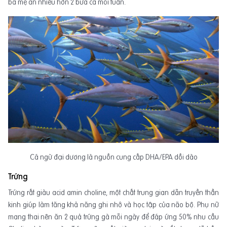
bà mẹ ăn nhiều hơn 2 bữa cá mỗi tuần.
Cá ngừ đại dương là nguồn cung cấp DHA/EPA dồi dào
Trứng
Trứng rất giàu acid amin choline, một chất trung gian dẫn truyền thần
kinh giúp làm tăng khả năng ghi nhớ và học tập của não bộ. Phụ nữ
mang thai nên ăn 2 quả trứng gà mỗi ngày để đáp ứng 50% nhu cầu