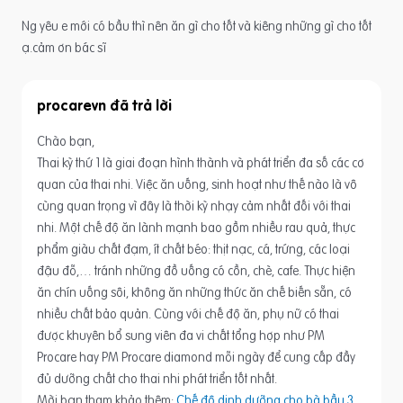
Ng yêu e mới có bầu thì nên ăn gì cho tốt và kiêng những gì cho tốt
ạ.cảm ơn bác sĩ
procarevn
Chào bạn,
Thai kỳ thứ 1 là giai đoạn hình thành và phát triển đa số các cơ
quan của thai nhi. Việc ăn uống, sinh hoạt như thế nào là vô
cùng quan trọng vì đây là thời kỳ nhạy cảm nhất đối với thai
nhi. Một chế độ ăn lành mạnh bao gồm nhiều rau quả, thực
phẩm giàu chất đạm, ít chất béo: thịt nạc, cá, trứng, các loại
đậu đỗ,… tránh những đồ uống có cồn, chè, cafe. Thực hiện
ăn chín uống sôi, không ăn những thức ăn chế biến sẵn, có
nhiều chất bảo quản. Cùng với chế độ ăn, phụ nữ có thai
được khuyên bổ sung viên đa vi chất tổng hợp như PM
Procare hay PM Procare diamond mỗi ngày để cung cấp đầy
đủ dưỡng chất cho thai nhi phát triển tốt nhất.
Mời bạn tham khảo thêm:
Chế độ dinh dưỡng cho bà bầu 3