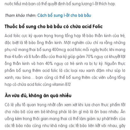
nước tiểu) mà bạn có thể quyết định bổ sung lượng I-ốt thích hợp.
Tham khảo thêm:
Cách bổ sung I-ốt cho bà bầu
Thuốc bổ sung cho bà bầu có chứa acid Folic
Acid folic cực kỳ quan trọng trong tổng hợp tế bào thần kinh của trẻ,
đặc biệt là tế bào ống thần kinh. Một nghiên cứu chỉ ra rằng những
phụ nữ mang thai bổ sung 400mcg acid folic mỗi ngày trước khi mang
thai 4 tuần và 8 tuần đầu của thai kỳ giúp giảm 70% nguy cơ khuyết tật
ống thần kinh và hơn 40% nguy cơ trẻ sinh ra bị tự kỷ. Nguồn thực
phẩm bổ sung thêm acid folic là các loại rau xanh đậm như súp lơ
xanh, rau bina… bạn cũng có thể bổ sung thêm các viên uống tổng
hợp có chứa acid folic cùng vitamin B12
Ăn vừa đủ, không ăn quá nhiều
Có lẽ yếu tố quan trọng nhất cần xem xét khi lựa chọn thực phẩm tốt
cho não bộ của em bé không phải là ăn gì mà là ăn bao nhiêu. Ăn
uống kém trong thời gian mang thai có thể làm giảm sự phát triển của
các tế bào não cũng như khả năng các tế bào liên kết với nhau, gây