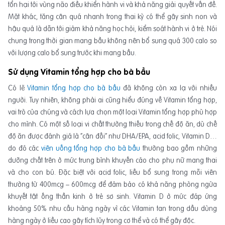
tổn hại tới vùng não điều khiển hành vi và khả năng giải quyết vấn đề.
Mặt khác, tăng cân quá nhanh trong thai kỳ có thể gây sinh non và
hậu quả là dẫn tới giảm khả năng học hỏi, kiểm soát hành vi ở trẻ. Nói
chung trong thời gian mang bầu không nên bổ sung quá 300 calo so
với lượng calo bổ sung trước khi mang bầu.
Sử dụng Vitamin tổng hợp cho bà bầu
Có lẽ
Vitamin tổng hợp cho bà bầu
đã không còn xa lạ với nhiều
người. Tuy nhiên, không phải ai cũng hiểu đúng về Vitamin tổng hợp,
vai trò của chúng và cách lựa chọn một loại Vitamin tổng hợp phù hợp
cho mình. Có một số loại vi chất thường thiếu trong chế độ ăn, dù chế
độ ăn được đánh giá là “cân đối” như DHA/EPA, acid folic, Vitamin D…
do đó các
viên uống tổng hợp cho bà bầu
thường bao gồm những
dưỡng chất trên ở mức trung bình khuyến cáo cho phụ nữ mang thai
và cho con bú. Đặc biệt với acid folic, liều bổ sung trong mỗi viên
thường từ 400mcg – 600mcg để đảm bảo có khả năng phòng ngừa
khuyết tật ống thần kinh ở trẻ sơ sinh. Vitamin D ở mức đáp ứng
khoảng 50% nhu cầu hàng ngày vì các Vitamin tan trong dầu dùng
hàng ngày ở liều cao gây tích lũy trong cơ thể và có thể gây độc.