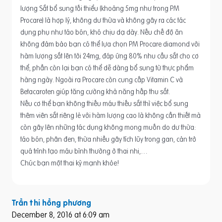
lượng Sắt bổ sung tối thiểu (khoảng 5mg như trong PM
Procare) là hợp lý, không dư thừa và không gây ra các tác
dụng phụ như táo bón, khó chịu dạ dày. Nếu chế độ ăn
không đảm bảo bạn có thể lựa chọn PM Procare diamond với
hàm lượng sắt lên tới 24mg, đáp ứng 80% nhu cầu sắt cho cơ
thể, phần còn lại bạn có thể dễ dàng bổ sung từ thực phẩm
hàng ngày. Ngoài ra Procare còn cung cấp Vitamin C và
Betacaroten giúp tăng cường khả năng hấp thu sắt.
Nếu cơ thể bạn không thiếu máu thiếu sắt thì việc bổ sung
thêm viên sắt riêng lẻ với hàm lượng cao là không cần thiết mà
còn gây lên những tác dụng không mong muốn do dư thừa:
táo bón, phân đen, thừa nhiều gây tích lũy trong gan, cản trở
quá trình tạo máu bình thường ở thai nhi,…
Chúc bạn một thai kỳ mạnh khỏe!
Trần thi hồng phương
December 8, 2016 at 6:09 am