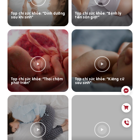
Tạp chí sức khỏe: “Dinh dưỡng
Tạp chí sức khỏe: “Bệnh lý
sau khi sinh”
tiền sản giật”
Tạp chí sức khỏe: “Thai chậm
Tạp chí sức khỏe: “Kiêng cữ
phát triển”
sau sinh”