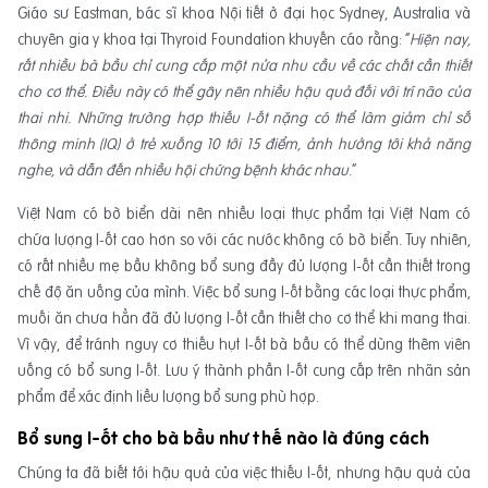
Giáo sư Eastman, bác sĩ khoa Nội tiết ở đại học Sydney, Australia và
chuyên gia y khoa tại Thyroid Foundation khuyến cáo rằng: “
Hiện nay,
rất nhiều bà bầu chỉ cung cấp một nửa nhu cầu về các chất cần thiết
cho cơ thể. Điều này có thể gây nên nhiều hậu quả đối với trí não của
thai nhi. Những trường hợp thiếu I-ốt nặng có thể làm giảm chỉ số
thông minh (IQ) ở trẻ xuống 10 tới 15 điểm, ảnh hưởng tới khả năng
nghe, và dẫn đến nhiều hội chứng bệnh khác nhau
.”
Việt Nam có bờ biển dài nên nhiều loại thực phẩm tại Việt Nam có
chứa lượng I-ốt cao hơn so với các nước không có bờ biển. Tuy nhiên,
có rất nhiều mẹ bầu không bổ sung đầy đủ lượng I-ốt cần thiết trong
chế độ ăn uống của mình. Việc bổ sung I-ốt bằng các loại thực phẩm,
muối ăn chưa hẳn đã đủ lượng I-ốt cần thiết cho cơ thể khi mang thai.
Vì vậy, để tránh nguy cơ thiếu hụt I-ốt bà bầu có thể dùng thêm viên
uống có bổ sung I-ốt. Lưu ý thành phần I-ốt cung cấp trên nhãn sản
phẩm để xác định liều lượng bổ sung phù hợp.
Bổ sung I-ốt cho bà bầu như thế nào là đúng cách
Chúng ta đã biết tới hậu quả của việc thiếu I-ốt, nhưng hậu quả của