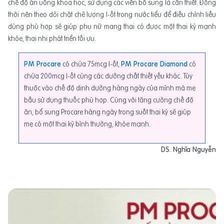
chế độ ăn uống khoa học, sử dụng các viên bổ sung là cần thiết. Đồng
thời nên theo dõi chặt chẽ lượng I-ốt trong nước tiểu để điều chỉnh liều
dùng phù hợp sẽ giúp phụ nữ mang thai có được một thai kỳ mạnh
khỏe, thai nhi phát triển tối ưu.
PM Procare
có chứa 75mcg I-ốt,
PM Procare Diamond
có
chứa 200mcg I-ốt cùng các dưỡng chất thiết yếu khác. Tùy
thuộc vào chế độ dinh dưỡng hàng ngày của mình mà mẹ
bầu sử dụng thuốc phù hợp. Cùng với tăng cường chế độ
ăn, bổ sung Procare hàng ngày trong suốt thai kỳ sẽ giúp
mẹ có một thai kỳ bình thường, khỏe mạnh.
DS. Nghĩa Nguyễn