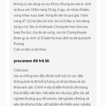
khong co van de gi voi suc Khoe, Nhung em van lo: Anh
ay thua can 1:84m nang 115 kg, it ngu, an nhieu Protein,
uong nhieu ruou beer. Trong khi em lai qua gay 1.66m
nang 47. Ca hai deu lon tuoi. Em co Di Bac si ( em dang
song o Uc). Bac si chi khuyen Chong em Han che ruou
beer, the duc, che do an uong, con lai Chang khuyen
kham gi ca. Anh co Di kiem tra mau dinh ky ket qua binh
thuong.
Cam on Bac si rat nhieu.
procarevn
Chào bạn,
Hai vợ chồng bạn đều đã lớn tuổi mới có con, đây
không phải là độ tuổi lý tưởng cả về sức khỏe và sức
khỏe sinh sản. Chính vì vậy đi kiểm tra trước khi mang
thai là điều nên làm. Việc kiểm tra này bao gồm các xét
nghiệm thường quy về hormon, xét nghiệm về trứng và
siêu âm khung chậu, xét nghiệm về nhiễm virus: rubella,