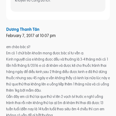
khuyen vo Cung bo ich.
Dương Thanh Tân
February 7, 2017 at 10:07 pm
em chào bác sĩ!
Em có 1 chút băn khoăn mong được bác sĩ tư vấn ạ.
Kinh nguyệt của e không được đều và thường là 3-4 tháng mới có 1
lần hồi tháng 8/2016 e có đi khám và được kê cho thuốc tránh thai
hàng ngày để điều kinh,sau 2 tháng điều được kinh e đã thử dừng
thuốc nhưng sau 45 ngày e vẫn không thấy có kinh lại nữa lúc này e
thử que thử thai không lên e uống tiếp thêm 1 tháng nữa và có uống
thêm 1kg bột mầm đậu.
Gần đây em có thử lại que thử vì lên 2 vạch (vì trước e nghĩ uống
tránh thai rồi nên không thử lại ạ) Em đi khám thì thai đã được 13
tuần tuổi (đến nay là 14 tuần tuổi) theo siêu âm 4 chiều thì con em
không có vấn đề gì bất thường