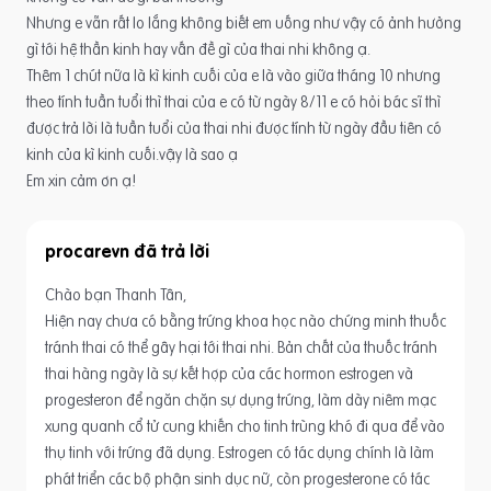
Nhưng e vẫn rất lo lắng không biết em uống như vậy có ảnh hưởng
gì tới hệ thần kinh hay vấn đề gì của thai nhi không ạ.
Thêm 1 chút nữa là kì kinh cuối của e là vào giữa tháng 10 nhưng
theo tính tuần tuổi thì thai của e có từ ngày 8/11 e có hỏi bác sĩ thì
được trả lời là tuần tuổi của thai nhi được tính từ ngày đầu tiên có
kinh của kì kinh cuối.vậy là sao ạ
Em xin cảm ơn ạ!
procarevn
Chào bạn Thanh Tân,
Hiện nay chưa có bằng trứng khoa học nào chứng minh thuốc
tránh thai có thể gây hại tới thai nhi. Bản chất của thuốc tránh
thai hàng ngày là sự kết hợp của các hormon estrogen và
progesteron để ngăn chặn sự dụng trứng, làm dày niêm mạc
xung quanh cổ tử cung khiến cho tinh trùng khó đi qua để vào
thụ tinh với trứng đã dụng. Estrogen có tác dụng chính là làm
phát triển các bộ phận sinh dục nữ, còn progesterone có tác