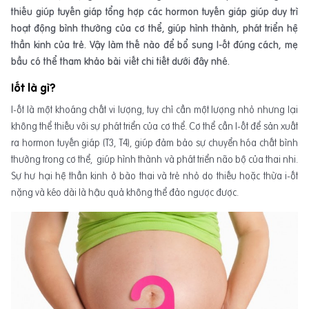
thiếu giúp tuyến giáp tổng hợp các hormon tuyến giáp giúp duy trì
hoạt động bình thường của cơ thể, giúp hình thành, phát triển hệ
thần kinh của trẻ. Vậy làm thế nào để bổ sung I-ốt đúng cách, mẹ
bầu có thể tham khảo bài viết chi tiết dưới đây nhé.
Iốt là gì?
I-ốt là một khoáng chất vi lượng, tuy chỉ cần một lượng nhỏ nhưng lại
không thể thiếu với sự phát triển của cơ thể. Cơ thể cần I-ốt để sản xuất
ra hormon tuyến giáp (T3, T4), giúp đảm bảo sự chuyển hóa chất bình
thường trong cơ thể, giúp hình thành và phát triển não bộ của thai nhi.
Sự hư hại hệ thần kinh ở bào thai và trẻ nhỏ do thiếu hoặc thừa i-ốt
nặng và kéo dài là hậu quả không thể đảo ngược được.