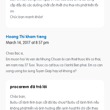
cấp đầy đủ các dưỡng chất cần thiết cho thai nhi phát triển tối
ưu.
Chúc bạn mạnh khỏe!
Hoang Thi kham tieng
March 14, 2017 at 8:57 pm
Chao Bac si,
Em muon hoi Ve van de Nhung Chuan bi can thiet truoc khi co thai,
em nam nay 37 Tuoi. Truoc co cat buu co ( lanh) Ben phai. Em co can
uong uong bo sung Tuyen Giap hay iot khong a?
procarevn
Chào bạn,
Bướu cổ lành tính bạn cắt đã lâu chưa? Bướu cổ lành tính nếu
không phát triển và ảnh hưởng đến sinh hoạt thì chỉ cần theo