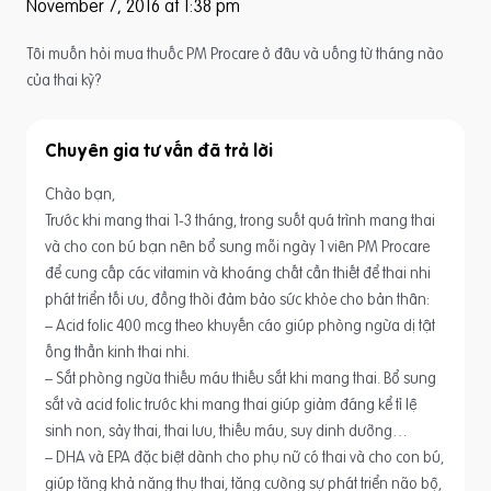
November 7, 2016 at 1:38 pm
Tôi muốn hỏi mua thuốc PM Procare ở đâu và uống từ tháng nào
của thai kỳ?
Chuyên gia tư vấn
Chào bạn,
Trước khi mang thai 1-3 tháng, trong suốt quá trình mang thai
và cho con bú bạn nên bổ sung mỗi ngày 1 viên PM Procare
để cung cấp các vitamin và khoáng chất cần thiết để thai nhi
phát triển tối ưu, đồng thời đảm bảo sức khỏe cho bản thân:
– Acid folic 400 mcg theo khuyến cáo giúp phòng ngừa dị tật
ống thần kinh thai nhi.
– Sắt phòng ngừa thiếu máu thiếu sắt khi mang thai. Bổ sung
sắt và acid folic trước khi mang thai giúp giảm đáng kể tỉ lệ
sinh non, sảy thai, thai lưu, thiếu máu, suy dinh dưỡng…
– DHA và EPA đặc biệt dành cho phụ nữ có thai và cho con bú,
giúp tăng khả năng thụ thai, tăng cường sự phát triển não bộ,