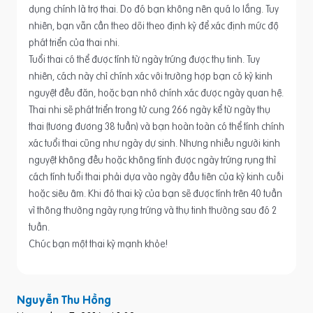
dụng chính là trợ thai. Do đó bạn không nên quá lo lắng. Tuy
nhiên, bạn vẫn cần theo dõi theo định kỳ để xác định mức độ
phát triển của thai nhi.
Tuổi thai có thể được tính từ ngày trứng được thụ tinh. Tuy
nhiên, cách này chỉ chính xác với trường hợp bạn có kỳ kinh
nguyệt đều đăn, hoặc bạn nhớ chính xác được ngày quan hệ.
Thai nhi sẽ phát triển trong tử cung 266 ngày kể từ ngày thụ
thai (tương đương 38 tuần) và bạn hoàn toàn có thể tính chính
xác tuổi thai cũng như ngày dự sinh. Nhưng nhiều người kinh
nguyệt không đều hoặc không tính được ngày trứng rụng thì
cách tính tuổi thai phải dựa vào ngày đầu tiên của kỳ kinh cuối
hoặc siêu âm. Khi đó thai kỳ của bạn sẽ được tính trên 40 tuần
vì thông thường ngày rụng trứng và thụ tinh thường sau đó 2
tuần.
Chúc bạn một thai kỳ mạnh khỏe!
Nguyễn Thu Hồng