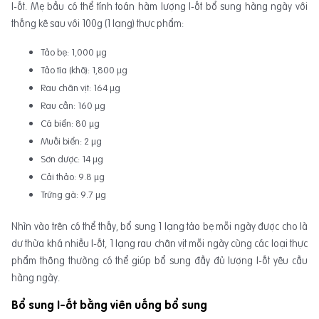
I-ốt. Mẹ bầu có thể tính toán hàm lượng I-ốt bổ sung hàng ngày với
thống kê sau với 100g (1 lạng) thực phẩm:
Tảo bẹ: 1,000 μg
Tảo tía (khô): 1,800 μg
Rau chân vịt: 164 μg
Rau cần: 160 μg
Cá biển: 80 μg
Muối biển: 2 μg
Sơn dược: 14 μg
Cải thảo: 9.8 μg
Trứng gà: 9.7 μg
Nhìn vào trên có thể thấy, bổ sung 1 lạng tảo bẹ mỗi ngày được cho là
dư thừa khá nhiều I-ốt, 1 lạng rau chân vịt mỗi ngày cùng các loại thực
phẩm thông thường có thể giúp bổ sung đầy đủ lượng I-ốt yêu cầu
hàng ngày.
Bổ sung I-ốt bằng viên uống bổ sung