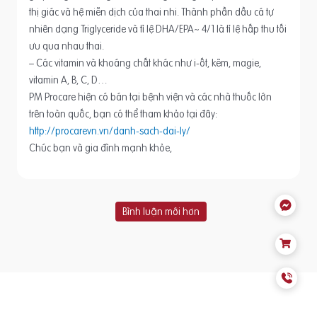
thị giác và hệ miễn dịch của thai nhi. Thành phần dầu cá tự
nhiên dạng Triglyceride và tỉ lệ DHA/EPA~ 4/1 là tỉ lệ hấp thu tối
ưu qua nhau thai.
– Các vitamin và khoáng chất khác như i-ốt, kẽm, magie,
vitamin A, B, C, D…
PM Procare hiện có bán tại bệnh viện và các nhà thuốc lớn
trên toàn quốc, bạn có thể tham khảo tại đây:
http://procarevn.vn/danh-sach-dai-ly/
Chúc bạn và gia đình mạnh khỏe,
Bình luận mới hơn