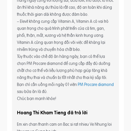
hàng ngày cộng với lượng sắt, acid folic thu được từ thức
ăn thì khả năng dư thừa là rất cao, độ an toàn khi dùng
thuốc thời gian dài không được đảm bảo.
– Elevit không cung cấp Vitamin A, Vitamin A có vai trò
quan trọng cho quá trình phát triển của cả tim, gan,
phổi, thận, mắt, xương và hệ thần kinh trung ương.
Vitamin A cũng quan trọng đối với việc đề kháng lại
nhiễm trùng và chuyển hóa chất béo.
Tùy thuộc vào chế độ ăn hàng ngày, bạn có thể lựa
chọn PM Procare diamond để cung cấp đầy đủ dưỡng
chất cho cơ thể với liều lượng phù hợp giúp tăng khả
năng thụ thai và chuẩn bị tốt nhất cho thai kỳ sắp tới.
Bạn chỉ cần uống mỗi ngày 01 viên
PM Procare diamond
sau bữa ăn là đủ.
Chúc bạn mạnh khỏe!
Hoang Thi Kham Tieng
Em xin chan thanh cam on Bac si rat nhieu Ve Nhung loi