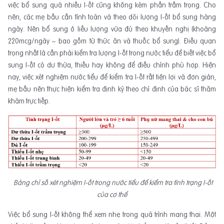
việc bổ sung quá nhiều I-ốt cũng không kém phần trầm trọng. Cho
nên, các mẹ bầu cần tính toán và theo dõi lượng I-ốt bổ sung hàng
ngày. Nên bổ sung ở liều lượng vừa đủ theo khuyến nghị (khoảng
220mcg/ngày – bao gồm từ thức ăn và thuốc bổ sung). Điều quan
trọng nhất là cần phải kiểm tra lượng I-ốt trong nước tiểu để biết việc bổ
sung I-ốt có dư thừa, thiếu hay không để điều chỉnh phù hợp. Hiện
nay, việc xét nghiệm nước tiểu để kiểm tra I-ốt rất tiện lợi và đơn giản,
mẹ bầu nên thực hiện kiểm tra định kỳ theo chỉ định của bác sĩ thăm
khám trực tiếp.
Bảng chỉ số xét nghiệm I-ốt trong nước tiểu để kiểm tra tình trạng I-ốt
của cơ thể
Việc bổ sung I-ốt không thể xem nhẹ trong quá trình mang thai. Một