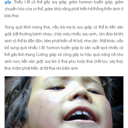
gặp
. Thiếu I-ốt có thể gây suy giáp, giảm hormon tuyến giáp, giảm
chuyển hóa của cơ thể, giảm khả năng phát triển hệ thống thần kinh ở
bào thai.
Trong quá trình mang thai, nếu bà mẹ bị suy giáp có thể bị tiền sản
giật, bất thường bánh nhau, chảy máu nhiều sau sinh, còn đứa trẻ khi
sinh có thể bị đần độn, kém phát triển về trí tuệ, nhẹ cân. Mặt khác, nếu
bổ sung quá nhiều I-ốt, hormon tuyến giáp bị sản xuất quá nhiều có
thể gây tình trạng Cường giáp và cũng gây ra hậu quả nặng nề như
sinh non, tiền sản giật, suy tim ở thai phụ hoặc thai chết lưu, sảy thai,
thai chậm phát triển, dị tật thai nhi bẩm sinh.