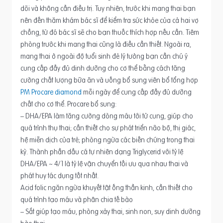
dõi và không cần điều trị. Tuy nhiên, trước khi mang thai bạn
nên đến thăm khám bác sĩ để kiểm tra sức khỏe của cả hai vợ
chồng, từ đó bác sĩ sẽ cho bạn thuốc thích hợp nếu cần. Tiêm
phòng trước khi mang thai cũng là điều cần thiết. Ngoài ra,
mang thai ở ngoài độ tuổi sinh đẻ lý tưởng bạn cần chú ý
cung cấp đầy đủ dinh dưỡng cho cơ thể bằng cách tăng
cường chất lượng bữa ăn và uống bổ sung viên bổ tổng hợp
PM Procare diamond
mỗi ngày để cung cấp đầy đủ dưỡng
chất cho cơ thể. Procare bổ sung:
– DHA/EPA làm tăng cường dòng máu tới tử cung, giúp cho
quá trình thụ thai; cần thiết cho sự phát triển não bộ, thị giác,
hệ miễn dịch của trẻ; phòng ngừa các biến chứng trong thai
kỳ. Thành phần dầu cá tự nhiên dạng Triglycerid với tỷ lệ
DHA/EPA ~ 4/1 là tỷ lệ vận chuyển tối ưu qua nhau thai và
phát huy tác dụng tốt nhất.
Acid folic ngăn ngừa khuyết tật ống thần kinh, cần thiết cho
quá trình tạo máu và phân chia tế bào
– Sắt giúp tạo máu, phòng xảy thai, sinh non, suy dinh dưỡng