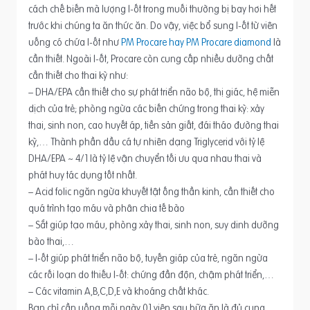
cách chế biến mà lượng I-ốt trong muối thường bị bay hơi hết
trước khi chúng ta ăn thức ăn. Do vậy, việc bổ sung I-ốt từ viên
uống có chứa I-ốt như
PM Procare hay PM Procare diamond
là
cần thiết. Ngoài I-ốt, Procare còn cung cấp nhiều dưỡng chất
cần thiết cho thai kỳ như:
– DHA/EPA cần thiết cho sự phát triển não bộ, thị giác, hệ miễn
dịch của trẻ; phòng ngừa các biến chứng trong thai kỳ: xảy
thai, sinh non, cao huyết áp, tiền sản giất, đái tháo đường thai
kỳ,… Thành phần dầu cá tự nhiên dạng Triglycerid với tỷ lệ
DHA/EPA ~ 4/1 là tỷ lệ vận chuyển tối ưu qua nhau thai và
phát huy tác dụng tốt nhất.
– Acid folic ngăn ngừa khuyết tật ống thần kinh, cần thiết cho
quá trình tạo máu và phân chia tế bào
– Sắt giúp tạo máu, phòng xảy thai, sinh non, suy dinh dưỡng
bào thai,…
– I-ốt giúp phát triển não bộ, tuyến giáp của trẻ, ngăn ngừa
các rối loạn do thiếu I-ốt: chứng đần độn, chậm phát triển,…
– Các vitamin A,B,C,D,E và khoáng chất khác.
Bạn chỉ cần uống mỗi ngày 01 viên sau bữa ăn là đủ cung