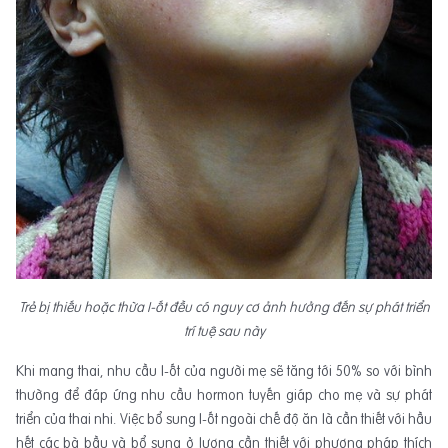
Trẻ bị thiếu hoặc thừa I-ốt đều có nguy cơ ảnh hưởng đến sự phát triển
trí tuệ sau này
Khi mang thai, nhu cầu I-ốt của người mẹ sẽ tăng tới 50% so với bình
thường để đáp ứng nhu cầu hormon tuyến giáp cho mẹ và sự phát
triển của thai nhi. Việc bổ sung I-ốt ngoài chế độ ăn là cần thiết với hầu
hết các bà bầu và bổ sung ở lượng cần thiết với phương pháp thích