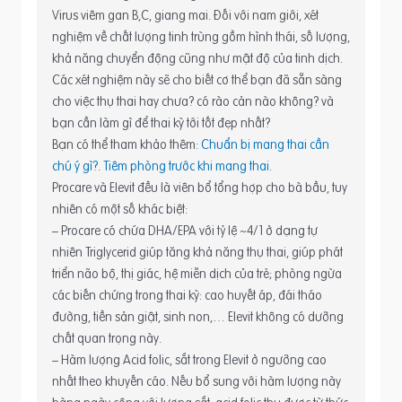
Virus viêm gan B,C, giang mai. Đối với nam giới, xét
nghiệm về chất lượng tinh trùng gồm hình thái, số lượng,
khả năng chuyển động cũng như mật độ của tinh dịch.
Các xét nghiệm này sẽ cho biết cơ thể bạn đã sẵn sàng
cho việc thụ thai hay chưa? có rào cản nào không? và
bạn cần làm gì để thai kỳ tới tốt đẹp nhất?
Bạn có thể tham khảo thêm:
Chuẩn bị mang thai cần
chú ý gì?
.
Tiêm phòng trước khi mang thai.
Procare và Elevit đều là viên bổ tổng hợp cho bà bầu, tuy
nhiên có một số khác biệt:
– Procare có chứa DHA/EPA với tỷ lệ ~4/1 ở dạng tự
nhiên Triglycerid giúp tăng khả năng thụ thai, giúp phát
triển não bộ, thị giác, hệ miễn dịch của trẻ; phòng ngừa
các biến chứng trong thai kỳ: cao huyết áp, đái tháo
đường, tiền sản giật, sinh non,… Elevit không có dưỡng
chất quan trọng này.
– Hàm lượng Acid folic, sắt trong Elevit ở ngưỡng cao
nhất theo khuyến cáo. Nếu bổ sung với hàm lượng này