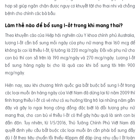
hợp sẽ giúp ngăn chặn được nguy cơ khuyết tật cho thai nhi và chống
bệnh cho chính các bà bầu.
Làm thế nào để bổ sung I-ốt trong khi mang thai?
Theo khuyến cáo của Hiệp hội nghiên cứu Y khoa chính phủ Australia,
lượng I-ốt cần bổ sung mỗi ngày của phụ nữ mang thai 160 mcg để
không bị coi là thiếu I-ốt, lý tưởng là 220 mcg/ngày. Đối với phụ nữ cho
con bú thì con số trên là 190 mcg/ngày và 270 mcg/ngày. Lượng I-ốt
bổ sung hàng ngày bị cho là quá cao khi bổ sung tới trên 900
mcg/ngày.
Hiện nay, sau khi chương trình quốc gia bắt buộc bổ sung I-ốt trong
các loại muối ăn hàng ngày của Việt Nam đã dừng lại từ năm 2009 thì
tình trạng thiếu I-ốt có vẻ như có xu hướng tăng trở lại những năm gần
đây và gây lo ngại trong cộng đồng đặc biệt là đối tượng phụ nữ
mang thai, cho con bú vì thiếu I-ốt có thể gây hậu quả là sinh con bị
đần độn. Tuy nhiên, từ 1/5/2016, Thủ Tướng Chính Phủ Việt Nam đã
quyết định yêu cầu bắt buộc các loại muối ăn cần phải bổ sung đầy
đủ I ốt theo tiêu chuẩn tối thiểu 40ppm để đáp ứng nhu cầu I ốt toàn