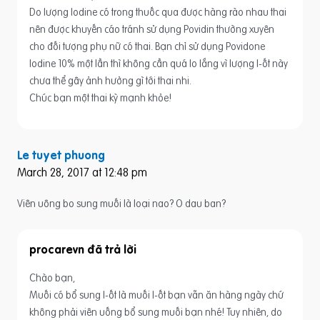
Do lượng Iodine có trong thuốc qua được hàng rào nhau thai
nên được khuyến cáo tránh sử dụng Povidin thường xuyên
cho đối tượng phụ nữ có thai. Bạn chỉ sử dụng Povidone
Iodine 10% một lần thì không cần quá lo lắng vì lượng I-ốt này
chưa thể gây ảnh hưởng gì tới thai nhi.
Chúc bạn một thai kỳ mạnh khỏe!
Le tuyet phuong
March 28, 2017 at 12:48 pm
Viên uông bo sung muối là loại nao? O dau ban?
procarevn
Chào bạn,
Muối có bổ sung I-ốt là muối I-ốt bạn vẫn ăn hàng ngày chứ
không phải viên uống bổ sung muối bạn nhé! Tuy nhiên, do