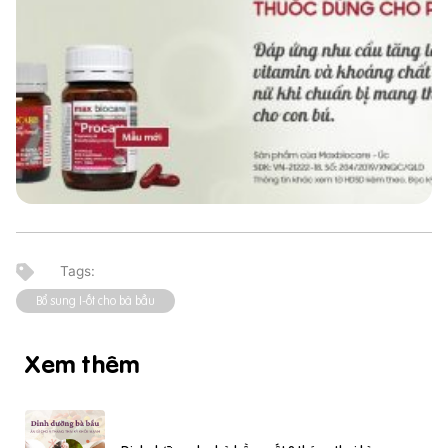
Bổ sung I-ốt cho bà bầu
Xem thêm