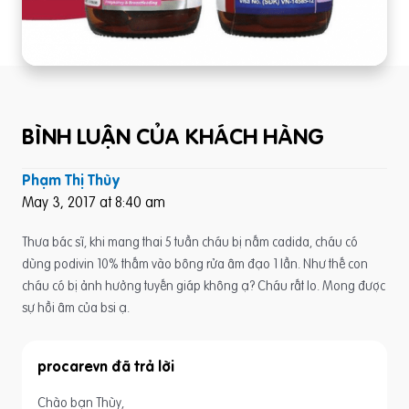
BÌNH LUẬN CỦA KHÁCH HÀNG
Phạm Thị Thùy
May 3, 2017 at 8:40 am
Thưa bác sĩ, khi mang thai 5 tuần cháu bị nấm cadida, cháu có
dùng podivin 10% thấm vào bông rửa âm đạo 1 lần. Như thế con
cháu có bị ảnh hưởng tuyến giáp không ạ? Cháu rất lo. Mong được
sự hồi âm của bsi ạ.
procarevn
Chào bạn Thùy,