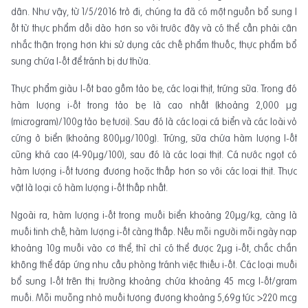
dân. Như vậy, từ 1/5/2016 trở đi, chúng ta đã có một nguồn bổ sung I
ốt từ thực phẩm dồi dào hơn so với trước đây và có thể cần phải cân
nhắc thận trọng hơn khi sử dụng các chế phẩm thuốc, thực phẩm bổ
sung chứa I-ốt để tránh bị dư thừa.
Thực phẩm giàu I-ốt bao gồm tảo bẹ, các loại thịt, trứng sữa. Trong đó
hàm lượng i-ốt trong tảo bẹ là cao nhất (khoảng 2,000 μg
(microgram)/100g tảo bẹ tươi). Sau đó là các loại cá biển và các loài vỏ
cứng ở biển (khoảng 800μg/100g). Trứng, sữa chứa hàm lượng I-ốt
cũng khá cao (4-90μg/100), sau đó là các loại thịt. Cá nước ngọt có
hàm lượng i-ốt tương đương hoặc thấp hơn so với các loại thịt. Thực
vật là loại có hàm lượng i-ốt thấp nhất.
Ngoài ra, hàm lượng i-ốt trong muối biển khoảng 20μg/kg, càng là
muối tinh chế, hàm lượng i-ốt càng thấp. Nếu mỗi người mỗi ngày nạp
khoảng 10g muối vào cơ thể, thì chỉ có thể được 2μg i-ốt, chắc chắn
không thể đáp ứng nhu cầu phòng tránh việc thiếu i-ốt. Các loại muối
bổ sung I-ốt trên thị trường khoảng chứa khoảng 45 mcg I-ốt/gram
muối. Mỗi muỗng nhỏ muối tương đương khoảng 5,69g tức >220 mcg