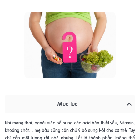
Mục lục
Khi mang thai, ngoài việc bổ sung các acid béo thiết yếu, Vitamin,
khoáng chất… mẹ bầu cũng cần chú ý bổ sung I-ốt cho cơ thể. Tuy
chỉ cần một lượng rất nhỏ nhưng I-ốt là thành phần không thể