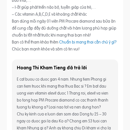
bào thai,…
– I-ốt giúp phát triển não bộ, tuyến giáp của trẻ,…
– Các vitamin A,B,C,D,E và khoáng chất khác
Bạn dùng mỗi ngày 01 viên PM Procare diamond sau bữa ăn
để cung cấp đầy đủ dưỡng chất với hàm lượng phù hợp giúp
chuẩn bị tốt nhất trước khi mang thai bạn nhé!
Bạn có thể tham khảo thêm
Chuẩn bị mang thai cần chú ý gì?
Chúc bạn mạnh khỏe và sớm có tin vui!
Hoang Thi Kham Tieng
E cat buou co duoc gan 4 nam. Nhung tiem Phong gi
can tiem truoc khi mang thai thua Bac si ? Em bat dau
uong vien vitamin elevit duoc 1 Thang roi, elevit va vien
bo tong hop PM Procare diamond co cac thanh thanh
tuong tu khong a? Loai nao tot va nen dung hon?
Chu ky kinh cua e luon den som dao Dong tu 25 – 30
ngay co duoc goi la deu Ko a? Chong em 53 tuoi can
kham Nhung gi a? Anh ay khong chiu Di kham vi cho la