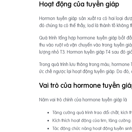
Hoạt động của tuyến giáp
Hormon tuyến giáp sản xuất ra có hai loại được
đó chúng ta có thể thấy, Iod là thành tố không 
Quá trình tổng hợp hormone tuyến giáp bắt đầ
thu vào ruột và vận chuyển vào trong tuyến gi
lượng nhỏ T3. Hormon tuyến giáp T4 sau đó giả
Trong quá trình lưu thông trong máu, hormone 
ức chế ngược lại hoạt động tuyến giáp. Do đó, 
Vai trò của hormone tuyến giáp
Năm vai trò chính của hormone tuyến giáp là
Tăng cường quá trình trao đổi chất, kích t
Kích thích hoạt động của tim, tăng cường
Tác động chức năng hoạt động tuyến sinh