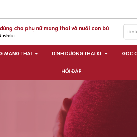
dùng cho phụ nữ mang thai và nuôi con bú
ustralia
G MANG THAI
DINH DƯỠNG THAI KÌ
GÓC C
HỎI ĐÁP