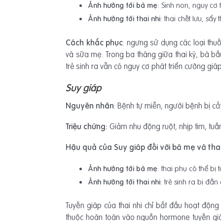
Ảnh hưởng tới bà mẹ
: Sinh non, nguy cơ 
Ảnh hưởng tới thai nhi
: thai chết lưu, sẩy
Cách khắc phục
: ngưng sử dụng các loại thuố
và sữa mẹ. Trong ba tháng giữa thai kỳ, bà bầ
trẻ sinh ra vẫn có nguy cơ phát triển cường giá
Suy giáp
Nguyên nhân
: Bệnh tự miễn, người bệnh bị cắt
Triệu chứng:
Giảm nhu động ruột, nhịp tim, tu
Hậu quả của Suy giáp đối với bà mẹ và thai
Ảnh hưởng tới bà mẹ
: thai phụ có thể bị
Ảnh hưởng tới thai nhi
: trẻ sinh ra bị đần
Tuyến giáp của thai nhi chỉ bắt đầu hoạt động 
thuộc hoàn toàn vào nguồn hormone tuyến giáp