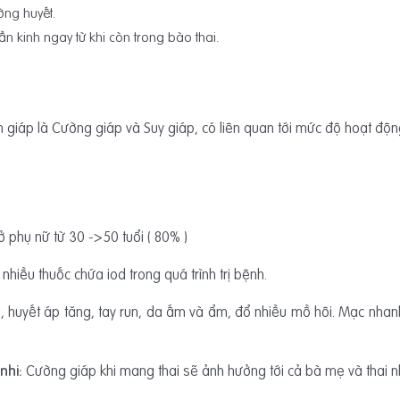
ờng huyết.
hần kinh ngay từ khi còn trong bào thai.
ến giáp là Cường giáp và Suy giáp, có liên quan tới mức độ hoạt độn
ở phụ nữ từ 30 ->50 tuổi ( 80% )
hiều thuốc chứa iod trong quá trình trị bệnh.
 huyết áp tăng, tay run, da ấm và ẩm, đổ nhiều mồ hôi. Mạc nhanh 
nhi:
Cường giáp khi mang thai sẽ ảnh hưởng tới cả bà mẹ và thai nh