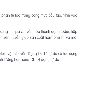
ố phân tử Iod trong công thức cấu tạo. Nhìn vào
ổ sung…) qua chuyển hóa thành dạng Iodur, hấp
yến yên, tuyến giáp sản xuất hormone T4 và một
tein vận chuyển. Dạng T3, T4 tự do có tác dụng
ịnh lượng hormone T3, T4 dạng tự do.