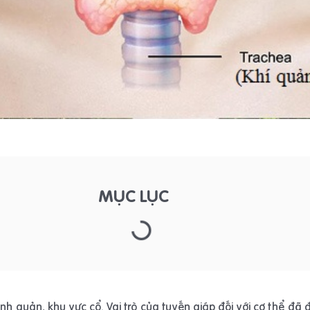
MỤC LỤC
nh quản, khu vực cổ. Vai trò của tuyến giáp đối với cơ thể đã 