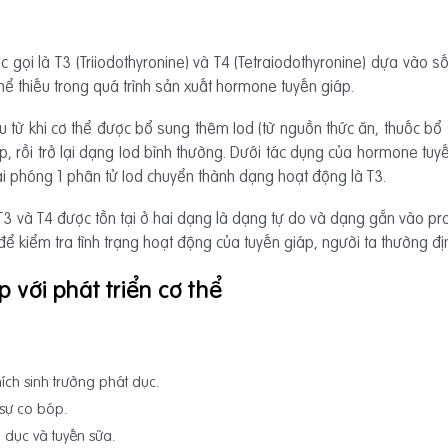
 gọi là T3 (Triiodothyronine) và T4 (Tetraiodothyronine) dựa vào s
thể thiếu trong quá trình sản xuất hormone tuyến giáp.
u từ khi cơ thể được bổ sung thêm Iod (từ nguồn thức ăn, thuốc b
áp, rồi trở lại dạng Iod bình thường. Dưới tác dụng của hormone tu
i phóng 1 phân tử Iod chuyển thành dạng hoạt động là T3.
T3 và T4 được tồn tại ở hai dạng là dạng tự do và dạng gắn vào pro
để kiểm tra tình trạng hoạt động của tuyến giáp, người ta thường đ
 với phát triển cơ thể
hích sinh trưởng phát dục.
 sự co bóp.
 dục và tuyến sữa.