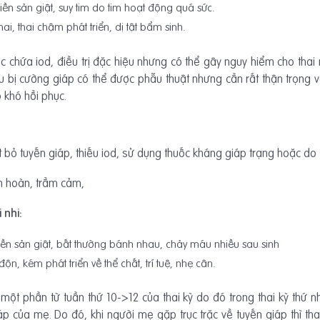
tiền sản giật, suy tim do tim hoạt động quá sức.
 thai, thai chậm phát triển, dị tật bẩm sinh.
c chứa iod, điều trị đặc hiệu nhưng có thể gây nguy hiểm cho thai 
u bị cường giáp có thể được phẫu thuật nhưng cần rất thận trọng và
p khó hồi phục.
 bỏ tuyến giáp, thiếu iod, sử dụng thuốc kháng giáp trạng hoặc do sự
ần hoàn, trầm cảm,
 nhi:
 tiền sản giật, bất thường bánh nhau, chảy máu nhiều sau sinh
 độn, kém phát triển về thể chất, trí tuệ, nhẹ cân.
một phần từ tuần thứ 10->12 của thai kỳ do đó trong thai kỳ thứ n
 của mẹ. Do đó, khi người mẹ gặp trục trặc về tuyến giáp thì tha