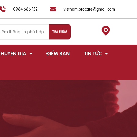
0964 666 152
vietnam.procare@gmail.com
HUYÊN GIA
ĐIỂM BÁN
TIN TỨC