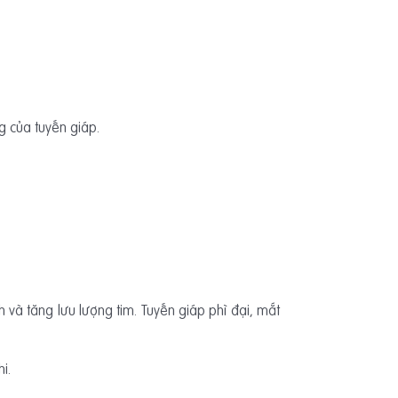
g của tuyến giáp.
và tăng lưu lượng tim. Tuyến giáp phì đại, mắt
i.