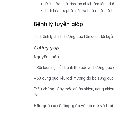
Điều hòa quá trình tạo nhiệt, làm tăng đư
Kích thích sự phát triển và hoàn thiện hệ t
Bệnh lý tuyến giáp
Hai bệnh lý chính thường gặp liên quan tới tuy
Cường giáp
Nguyên nhân
– Rối loạn nội tiết: Bệnh Basedow: thường gặp 
– Sử dụng quá liều Iod: thường do bổ sung quá n
Triệu chứng:
Gầy mặc dù ăn nhiều, uống nhiều,
lồi.
Hậu quả của Cường giáp với bà mẹ và thai 