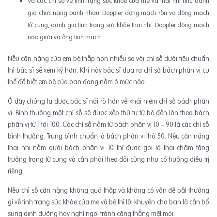
Và các chỉ số về tình trạng sức khỏe của mẹ và thai nhi như đánh
giá chức năng bánh nhau: Doppler động mạch rốn và động mạch
tử cung, đánh giá tình trạng sức khỏe thai nhi: Doppler động mạch
não giữa và ống tĩnh mạch.
Nếu cân nặng của em bé thấp hơn nhiều so với chỉ số dưới tiêu chuẩn
thì bác sĩ sẽ xem kỹ hơn. Khi này bác sĩ đưa ra chỉ số bách phân vị cụ
thể để biết em bé của bạn đang nằm ở mức nào.
Ở đây chúng ta được bác sĩ nói rõ hơn về khái niệm chỉ số bách phân
vị. Bình thường một chỉ số sẽ được xếp thứ tự từ bé đến lớn theo bách
phân vị từ 1 tới 100. Các chỉ số nằm từ bách phân vị 10 – 90 là các chỉ số
bình thường. Trung bình chuẩn là bách phân vị thứ 50. Nếu cân nặng
thai nhi nằm dưới bách phân vị 10 thì được gọi là thai chậm tăng
trưởng trong tử cung và cần phải theo dõi cũng như có hướng điều trị
riêng.
Nếu chỉ số cân nặng không quá thấp và không có vấn đề bất thường
gì về tình trạng sức khỏe của mẹ và bé thì lời khuyên cho bạn là cần bổ
sung dinh dưỡng hay nghỉ ngơi tránh căng thẳng mệt mỏi.