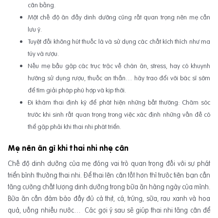
cân bằng.
Một chế độ ăn đầy dinh dưỡng cũng rất quan trọng nên mẹ cần
lưu ý.
Tuyệt đối không hút thuốc lá và sử dụng các chất kích thích như ma
túy và rượu.
Nếu mẹ bầu gặp các trục trặc về chán ăn, stress, hay có khuynh
hướng sử dụng rượu, thuốc an thần… hãy trao đổi với bác sĩ sớm
để tìm giải pháp phù hợp và kịp thời.
Đi khám thai định kỳ để phát hiện những bất thường: Chăm sóc
trước khi sinh rất quan trọng trong việc xác định những vấn đề có
thể gặp phải khi thai nhi phát triển.
Mẹ nên ăn gì khi thai nhi nhẹ cân
Chế độ dinh dưỡng của mẹ đóng vai trò quan trọng đối với sự phát
triển bình thường thai nhi. Để thai lên cân tốt hơn thì trước tiên bạn cần
tăng cường chất lượng dinh dưỡng trong bữa ăn hàng ngày của mình.
Bữa ăn cần đảm bảo đầy đủ cả thịt, cá, trứng, sữa, rau xanh và hoa
quả, uống nhiều nước… Các gợi ý sau sẽ giúp thai nhi tăng cân để