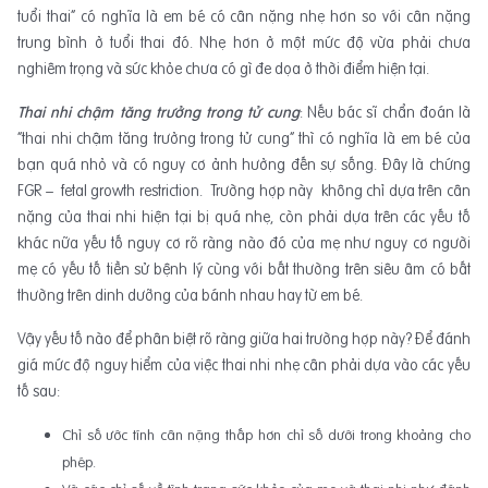
tuổi thai” có nghĩa là em bé có cân nặng nhẹ hơn so với cân nặng
trung bình ở tuổi thai đó. Nhẹ hơn ở một mức độ vừa phải chưa
nghiêm trọng và sức khỏe chưa có gì đe dọa ở thời điểm hiện tại.
Thai nhi chậm tăng trưởng trong tử cung
: Nếu bác sĩ chẩn đoán là
“thai nhi chậm tăng trưởng trong tử cung” thì có nghĩa là em bé của
bạn quá nhỏ và có nguy cơ ảnh hưởng đến sự sống. Đây là chứng
FGR – fetal growth restriction. Trường hợp này không chỉ dựa trên cân
nặng của thai nhi hiện tại bị quá nhẹ, còn phải dựa trên các yếu tố
khác nữa yếu tố nguy cơ rõ ràng nào đó của mẹ như nguy cơ người
mẹ có yếu tố tiền sử bệnh lý cùng với bất thường trên siêu âm có bất
thường trên dinh dưỡng của bánh nhau hay từ em bé.
Vậy yếu tố nào để phân biệt rõ ràng giữa hai trường hợp này? Để đánh
giá mức độ nguy hiểm của việc thai nhi nhẹ cân phải dựa vào các yếu
tố sau:
Chỉ số ước tính cân nặng thấp hơn chỉ số dưới trong khoảng cho
phép.