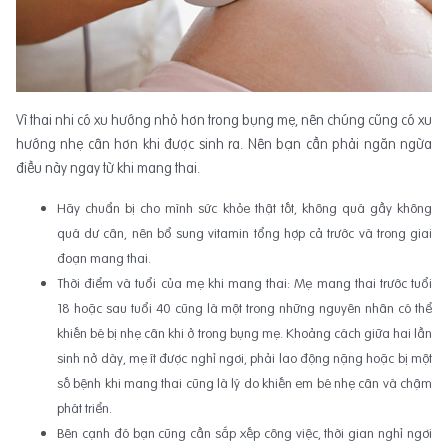
Vì thai nhi có xu hướng nhỏ hơn trong bụng mẹ, nên chúng cũng có xu
hướng nhẹ cân hơn khi được sinh ra. Nên bạn cần phải ngăn ngừa
điều này ngay từ khi mang thai.
Hãy chuẩn bị cho mình sức khỏe thật tốt, không quá gầy không
quá dư cân, nên bổ sung vitamin tổng hợp cả trước và trong giai
đoạn mang thai.
Thời điểm và tuổi của mẹ khi mang thai: Mẹ mang thai trước tuổi
18 hoặc sau tuổi 40 cũng là một trong những nguyên nhân có thể
khiến bé bị nhẹ cân khi ở trong bụng mẹ. Khoảng cách giữa hai lần
sinh nở dày, mẹ ít được nghỉ ngơi, phải lao động nặng hoặc bị một
số bệnh khi mang thai cũng là lý do khiến em bé nhẹ cân và chậm
phát triển.
Bên cạnh đó bạn cũng cần sắp xếp công việc, thời gian nghỉ ngơi