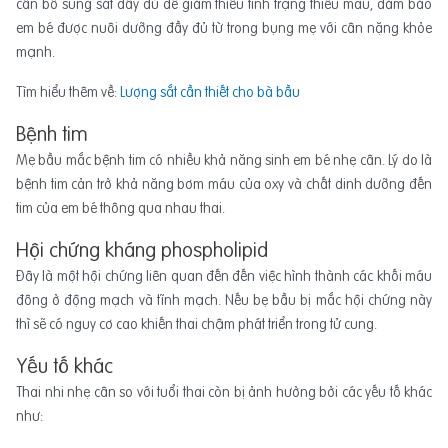
cần bổ sung sắt đầy đủ để giảm thiểu tình trạng thiếu máu, đảm bảo
em bé được nuôi dưỡng đầy đủ từ trong bụng mẹ với cân nặng khỏe
mạnh.
Tìm hiểu thêm về:
Lượng sắt cần thiết cho bà bầu
Bệnh tim
Mẹ bầu mắc bệnh tim có nhiều khả năng sinh em bé nhẹ cân. Lý do là
bệnh tim cản trở khả năng bơm máu của oxy và chất dinh dưỡng đến
tim của em bé thông qua nhau thai.
Hội chứng kháng phospholipid
Đây là một hội chứng liên quan đến đến việc hình thành các khối máu
đông ở động mạch và tĩnh mạch. Nếu bẹ bầu bị mắc hội chứng này
thì sẽ có nguy cơ cao khiến thai chậm phát triển trong tử cung.
Yếu tố khác
Thai nhi nhẹ cân so với tuổi thai còn bị ảnh hưởng bởi các yếu tố khác
như: