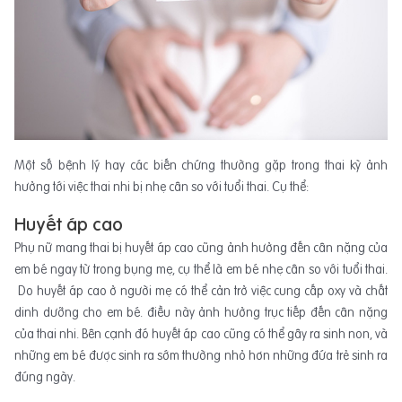
Một số bệnh lý hay các biến chứng thường gặp trong thai kỳ ảnh
hưởng tới việc thai nhi bị nhẹ cân so với tuổi thai. Cụ thể:
Huyết áp cao
Phụ nữ mang thai bị huyết áp cao cũng ảnh hưởng đến cân nặng của
em bé ngay từ trong bụng mẹ, cụ thể là em bé nhẹ cân so với tuổi thai.
Do huyết áp cao ở người mẹ có thể cản trở việc cung cấp oxy và chất
dinh dưỡng cho em bé. điều này ảnh hưởng trục tiếp đến cân nặng
của thai nhi. Bên cạnh đó huyết áp cao cũng có thể gây ra sinh non, và
những em bé được sinh ra sớm thường nhỏ hơn những đứa trẻ sinh ra
đúng ngày.