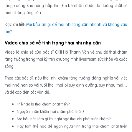
tăng cường khả năng hấp thu. Em bé nhận được đủ dưỡng chất sẽ
mau chóng tăng cân.
Đọc chi tiết
:
Mẹ bầu ăn gì để thai nhi tăng cân nhanh và không vào
mẹ
?
Video chia sẻ về tình trạng thai nhi nhẹ cân
Video là chia sẻ của bác sĩ CKII Hồ Thanh Vân về chủ đề thai chậm
tăng trưởng trong thai kỳ trên chương trình livestream sức khỏe và cuộc
sống.
Theo các bác sĩ, nếu thai nhi chậm tăng trưởng đồng nghĩa với việc
thai nhỏ hơn so với tuổi thai, thai bị suy dinh dưỡng, suy nhau thai…
và đề cập đến các vấn đề:
Thế nào là thai chậm phát triển?
Nguyên nhân khiến thai chậm phát triển?
Mẹ bầu nên làm gì khi nghi ngờ thai nhi phát triển chậm?
Hay làm thế nào để ngăn ngừa tình trạng thai chậm phát triển