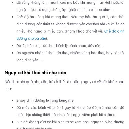
Lối sống không lành mạnh của mẹ bầu khi mang thai: Hút thuốc lá,
nghiện rượu, sử dụng chất gây nghiện như heroin, cocaine…
Chế độ ăn uống khi mang thai: Nếu mẹ bầu ăn quá ít, các chất
dinh dưỡng cần thiết sẽ không được truyền cho thai nhi và khiến nó
nhiều khả năng bị thiếu cân. (Tham khảo cho tiết về:
Chế độ dinh
dưỡng cho bà bầu
).
Do từ phần phụ của thai: bệnh lý bánh nhau, dây rốn…
Do nguyên nhân từ thai: đa thai, nhiễm trùng bào thai, hay các rối
loạn di truyền…
Nguy cơ khi thai nhi nhẹ cân
Nếu thai nhi quá nhẹ cân, trẻ có thể có những nguy cơ về sức khỏe như
sau:
Bị suy dinh dưỡng từ trong bụng mẹ.
Dễ mắc các bệnh về phổi: Ngay từ khi chào đời, trẻ nhẹ cân đã
phải chịu những thiệt thòi như dễ bị ngạt, viêm phổi hít phân xu.
Sức đề kháng của trẻ khi sinh ra sẽ kém hơn, nguy cơ bị hạ đường
huyết trong nhiều tuần.