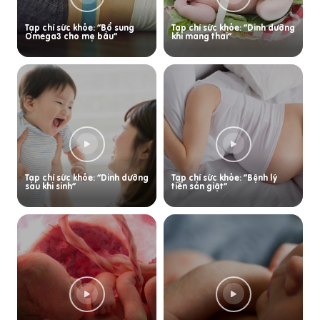
Tạp chí sức khỏe: “Bổ sung
Tạp chí sức khỏe: “Dinh dưỡng
Omega3 cho mẹ bầu”
khi mang thai”
Tạp chí sức khỏe: “Dinh dưỡng
Tạp chí sức khỏe: “Bệnh lý
sau khi sinh”
tiền sản giật”