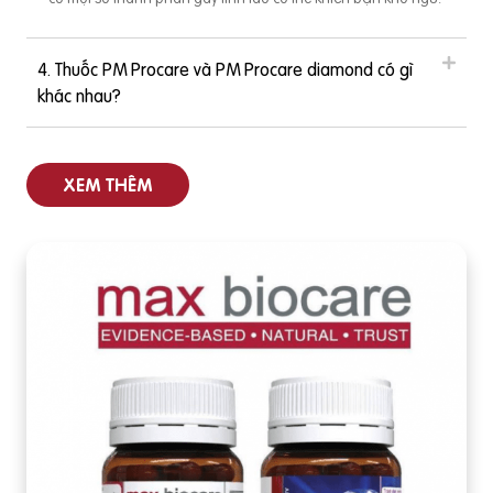
nói hiện nay không phải hoàn toàn chính xác vì bản thân cá
c viên tổng hợp dành
4. Thuốc PM Procare và PM Procare diamond có gì
khác nhau?
XEM THÊM