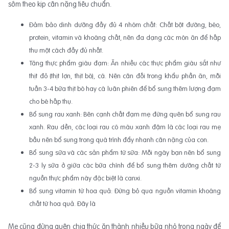
sớm theo kịp cân nặng tiêu chuẩn.
Đảm bảo dinh dưỡng đầy đủ 4 nhóm chất: Chất bột đường, béo,
protein, vitamin và khoáng chất, nên đa dạng các món ăn để hấp
thu một cách đầy đủ nhất.
Tăng thực phẩm giàu đạm: Ăn nhiều các thực phẩm giàu sắt như
thịt đỏ (thịt lợn, thịt bò), cá. Nên cân đối trong khẩu phần ăn, mỗi
tuần 3-4 bữa thịt bò hay cá luân phiên để bổ sung thêm lượng đạm
cho bé hấp thụ.
Bổ sung rau xanh: Bên cạnh chất đạm mẹ đừng quên bổ sung rau
xanh. Rau dền, các loại rau có màu xanh đậm là các loại rau mẹ
bầu nên bổ sung trong quá trình đẩy nhanh cân nặng của con.
Bổ sung sữa và các sản phẩm từ sữa: Mỗi ngày bạn nên bổ sung
2-3 ly sữa ở giữa các bữa chính để bổ sung thêm dưỡng chất từ
nguồn thực phẩm này đặc biệt là canxi.
Bổ sung vitamin từ hoa quả: Đừng bỏ qua nguồn vitamin khoáng
chất từ hoa quả. Đây là
Mẹ cũng đừng quên chia thức ăn thành nhiều bữa nhỏ trong ngày để