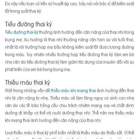
Do vậy nếu bạn có tiền sử huyết áp cao, hãy nói với bác sĩ để kiểm soát
tốt trong suốt thai kỳ.
Tiểu đường thai kỳ
Tiểu đường thai kỳ
thường ảnh hưởng đến cân nặng của thai nhi trong
bụng mẹ. Xu hướng là thai nhi thường nặng cân hơn so với tuổi thai,
nhất là với trường hợp mẹ bầu không kiểm soát tốt được lượng đường
trong máu. Tuy nhiên nhiều trường hợp tiểu đường thai kỳ làm em bé
nhẹ cân do tiểu đường thai kỳ làm giảm tác dụng của insulin đối với sự
phát triển của em bé trong bụng mẹ.
Thiếu máu thai kỳ
Một trong những vấn đề
thiếu máu khi mang thai
ảnh hưởng đến thai
nhi là cân nặng bị nhẹ. Thiếu máu sẽ làm tăng nguy cơ sinh con nhẹ
cân do các tế bào hồng cầu chịu trách nhiệm mang oxy và chất dinh
dưỡng đi khắp cơ thể và nuôi dưỡng thai nhi. Thế nên mẹ thiếu máu
khi mang thai ảnh hưởng đến cân nặng của thai nhi.
Loại thiếu máu ở thai kỳ phổ biến nhất là thiếu máu do thiếu sắt. Vì thế