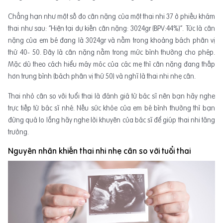
Chẳng hạn như một số đo cân nặng của một thai nhi 37 ở phiếu khám
thai như sau: “Hiện tại dự kiến cân nặng: 3024gr (BPV:44%)”. Tức là cân
nặng của em bé đang là 3024gr và nằm trong khoảng bách phân vị
thứ 40- 50. Đây là cân nặng nằm trong mức bình thường cho phép.
Mặc dù theo cách hiểu máy móc của các mẹ thì cân nặng đang thấp
hơn trung bình (bách phân vị thứ 50) và nghĩ là thai nhi nhẹ cân.
Thai nhỏ cân so với tuổi thai là đánh giá từ bác sĩ nên bạn hãy nghe
trực tiếp từ bác sĩ nhé. Nếu sức khỏe của em bé bình thường thì bạn
đừng quá lo lắng hãy nghe lời khuyên của bác sĩ để giúp thai nhi tăng
trưởng.
Nguyên nhân khiến thai nhi nhẹ cân so với tuổi thai