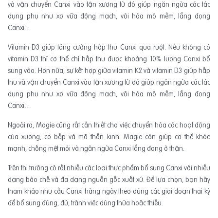
và vận chuyển Canxi vào tận xương từ đó giúp ngăn ngừa các tác
dụng phụ như xơ vữa động mạch, vôi hóa mô mềm, lắng đọng
Canxi…
Vitamin D3 giúp tăng cường hấp thu Canxi qua ruột. Nếu không có
vitamin D3 thì cơ thể chỉ hấp thu được khoảng 10% lượng Canxi bổ
sung vào. Hơn nữa, sự kết hợp giữa vitamin K2 và vitamin D3 giúp hấp
thu và vận chuyển Canxi vào tận xương từ đó giúp ngăn ngừa các tác
dụng phụ như xơ vữa động mạch, vôi hóa mô mềm, lắng đọng
Canxi…
Ngoài ra, Magie cũng rất cần thiết cho việc chuyển hóa các hoạt động
của xương, cơ bắp và mô thần kinh. Magie còn giúp cơ thể khỏe
mạnh, chống mệt mỏi và ngăn ngừa Canxi lắng đọng ở thận.
Trên thị trường có rất nhiều các loại thực phẩm bổ sung Canxi với nhiều
dạng bào chế và đa dạng nguồn gốc xuất xứ. Để lựa chọn, bạn hãy
tham khảo nhu cầu Canxi hàng ngày theo đúng các giai đoạn thai kỳ
để bổ sung đúng, đủ, tránh việc dùng thừa hoặc thiếu.