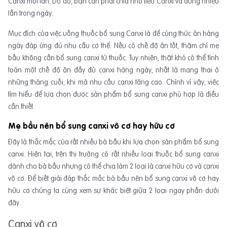
Canxi mỗi lần. Do đó, bạn cần phải chia nhỏ liều Canxi và dùng nhiều
lần trong ngày.
Mục đích của việc uống thuốc bổ sung Canxi là để cùng thức ăn hàng
ngày đáp ứng đủ nhu cầu cơ thể. Nếu có chế độ ăn tốt, thậm chí mẹ
bầu không cần bổ sung canxi từ thuốc. Tuy nhiên, thật khó có thể tính
toán một chế độ ăn đầy đủ canxi hàng ngày, nhất là mang thai ở
những tháng cuối, khi mà nhu cầu canxi tăng cao. Chính vì vậy, việc
tìm hiểu để lựa chọn được sản phẩm bổ sung canxi phù hợp là điều
cần thiết.
Mẹ bầu nên bổ sung canxi vô cơ hay hữu cơ
Đây là thắc mắc của rất nhiều bà bầu khi lựa chọn sản phẩm bổ sung
canxi. Hiện tại, trên thị trường có rất nhiều loại thuốc bổ sung canxi
dành cho bà bầu nhưng có thể chia làm 2 loại là canxi hữu cơ và canxi
vô cơ. Để biết giải đáp thắc mắc bà bầu nên bổ sung canxi vô cơ hay
hữu cơ chúng ta cùng xem sự khác biệt giữa 2 loại ngay phần dưới
đây.
Canxi vô cơ