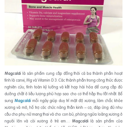
Magcaldi
là sản phẩm cung cấp đồng thời cả ba thành phần hoạt
tính là canxi, Mg và Vitamin D 3. Các thành phần trong công thức được
nghiên cứu, tính toán kỹ lưỡng và kết hợp hài hòa để cung cấp đủ
dưỡng chất ở liều lượng phù hợp sao cho cơ thể hấp thu tốt nhất. Bổ
sung
Magcaldi
mỗi ngày giúp duy trì mật độ xương, làm chắc khỏe
xương và mô, hỗ trợ các chức năng thần kinh – cơ, đáp ứng đủ nhu
cầu cho phụ nữ mang thai và cho con bú, phòng ngừa loãng xương ở
người lớn và còi xương ở trẻ em…
Magcaldi
là sản phẩm của