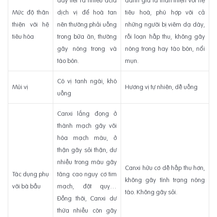
Mức độ thân
dịch vị để hoà tan
tiêu hoá, phù hợp với cả
thiện với hệ
nên thường phải uống
những người bị viêm dạ dày,
tiêu hóa
trong bữa ăn, thường
rối loạn hấp thu, không gây
gây nóng trong và
nóng trong hay táo bón, nổi
táo bón.
mụn.
Có vị tanh ngái, khó
Mùi vị
Hương vị tự nhiên, dễ uống
uống
Canxi lắng đọng ở
thành mạch gây vôi
hóa mạch máu, ở
thận gây sỏi thận, dư
nhiều trong máu gây
Canxi hữu cơ dễ hấp thu hơn,
Tác dụng phụ
tăng cao nguy cơ tim
không gây tình trạng nóng
với bà bầu
mạch, đột quỵ…
táo. Không gây sỏi.
Đồng thời, Canxi dư
thừa nhiều còn gây