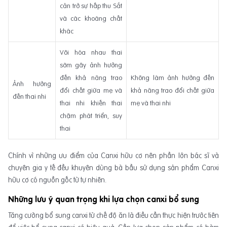
cản trở sự hấp thu Sắt
và các khoáng chất
khác
Vôi hóa nhau thai
sớm gây ảnh hưởng
đến khả năng trao
Không làm ảnh hưởng đến
Ảnh hưởng
đổi chất giữa mẹ và
khả năng trao đổi chất giữa
đến thai nhi
thai nhi khiến thai
mẹ và thai nhi
chậm phát triển, suy
thai
Chính vì những ưu điểm của Canxi hữu cơ nên phần lớn bác sĩ và
chuyên gia y tế đều khuyên dùng bà bầu sử dụng sản phẩm Canxi
hữu cơ có nguồn gốc từ tự nhiên.
Những lưu ý quan trọng khi lựa chọn canxi bổ sung
Tăng cường bổ sung canxi từ chế độ ăn là điều cần thực hiện trước tiên