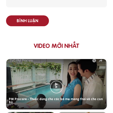
BÌNH LUẬN
VIDEO MỚI NHẤT
PM Procare – Thuốc dùng cho các bà mẹ mang thai và cho con
bú