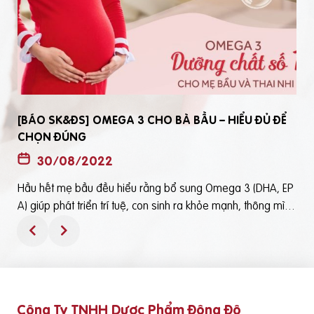
[BÁO SK&ĐS] OMEGA 3 CHO BÀ BẦU – HIỂU ĐỦ ĐỂ
CHỌN ĐÚNG
30/08/2022
Hầu hết mẹ bầu đều hiểu rằng bổ sung Omega 3 (DHA, EP
t
A) giúp phát triển trí tuệ, con sinh ra khỏe mạnh, thông mìn
ô
h. Tuy nhiên, bổ sung Omega 3 bằng cách nào? Chọn loại n
ào để an toàn và đạt hiệu quả tốt thì không phải mẹ bầu nà
o cũng hiểu rõBài viết trên báo Sức Khỏe và Đời Sống mới đ
ây phân tích những điểm quan trọng nhất, theo cách dễ nhậ
n biết nhất giúp mẹ dễ dàng áp dụng và chọn lựa được Om
Công Ty TNHH Dược Phẩm Đông Đô
e
ega 3 (DHA,EPA) tốt - phù hợp với mình.Theo đó, mẹ bầu cầ