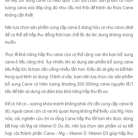
để việc bổ sung canxi có hiệu quả. Cần lựa chọn sản phẩm có hàm
lượng canxi vừa đáp ứng đủ nhu cầu mà thôi để tránh dư thừa Canxi
không cần thiết.
Nên lựa chọn sản phẩm cung cấp canxi ở dạng hữu cơ như canxi citrat
để cơ thể dễ hấp thu đồng thời hạn chế tối đa tác dụng không mong
muốn.
Thực tế khả năng hấp thu canxi của cơ thể càng cao khi bạn bổ sung
canxi ở liều càng nhỏ. Tuy nhiên, khi sử dụng sản phẩm bổ sung canxi
liều thấp tức là bạn cần uống nhiều lần hơn. Điều đó sẽ gây ra bất tiện
trong quá trình sử dụng. Chính vì vậy, bạn nên lựa chọn các sản phẩm
bổ sung Canxi có hàm lượng khoảng 200-300mg canxi nguyên tố/1
liều để tiện sử dụng và đảm bảo khả năng hấp thu tối ưu.
Để có hệ cơ – xương khỏe mạnh không phải chỉ cần cung cấp canxi là
đủ, ngoài canxi còn có vai trò quan trọng không thể thiểu của Mg. Hơn
nữa, các nghiên cứu chỉ ra rằng Canxi hấp thu tốt hơn khi được dùng
kết hợp với Mg và Vitamin D. Do đó, nên lựa chọn sản phẩm có sự kết
hợp các thành phần Canxi – Mg – Vitamin D. Vitamin D3 giúp hấp thu