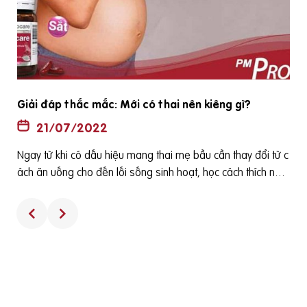
Tiêu chí chọn vitamin tổng hợp cho bà bầu tốt nhất
2022
20/07/2022
ố
Để đáp ứng nhu cầu dinh dưỡng tăng lên của phụ nữ mang
ê
thai, cho con bú và phòng chống một số bệnh thường gặp
nh
ở bà bầu cũng như các dị tật của thai nhi thì các loại viên uố
ng tổng hợp dành cho bà bầu thường được bác sỹ sản kho
n
a khuyên phụ nữ sử dụng. Tuy nhiên, sử dụng các viên uống
tổng hợp dành cho bà bầu như thế nào là đúng cách và nh
ất thiết phải sử dụng viên uống tổng hợp hay không? Đó là
t
hai câu hỏi thường gặp của phụ nữ chuẩn bị mang thai, đan
d