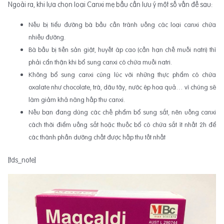
Ngoài ra, khi lựa chọn loại Canxi mẹ bầu cần lưu ý một số vấn đề sau:
Nếu bị tiểu đường bà bầu cần tránh uống các loại canxi chứa
nhiều đường.
Bà bầu bị tiền sản giật, huyết áp cao (cần hạn chế muối natri) thì
phải cẩn thận khi bổ sung canxi có chứa muối natri.
Không bổ sung canxi cùng lúc với những thực phẩm có chứa
oxalate như chocolate, trà, dâu tây, nước ép hoa quả… vì chúng sẽ
làm giảm khả năng hấp thu canxi.
Nếu bạn đang dùng các chế phẩm bổ sung sắt, nên uống canxi
cách thời điểm uống sắt hoặc thuốc bổ có chứa sắt ít nhất 2h để
các thành phần dưỡng chất được hấp thu tốt nhất
[tds_note]