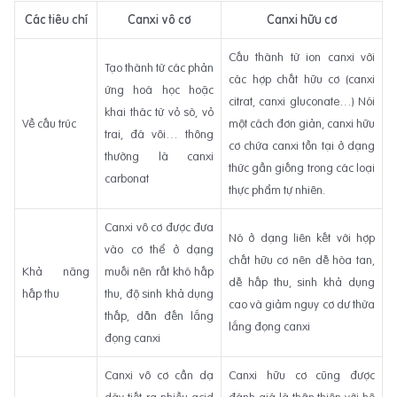
Các tiêu chí
Canxi vô cơ
Canxi hữu cơ
Cấu thành từ ion canxi với
Tạo thành từ các phản
các hợp chất hữu cơ (canxi
ứng hoá học hoặc
citrat, canxi gluconate…) Nói
khai thác từ vỏ sò, vỏ
Về cấu trúc
một cách đơn giản, canxi hữu
trai, đá vôi… thông
cơ chứa canxi tồn tại ở dạng
thường là canxi
thức gần giống trong các loại
carbonat
thực phẩm tự nhiên.
Canxi vô cơ được đưa
Nó ở dạng liên kết với hợp
vào cơ thể ở dạng
chất hữu cơ nên dễ hòa tan,
Khả năng
muối nên rất khó hấp
dễ hấp thu, sinh khả dụng
hấp thu
thu, độ sinh khả dụng
cao và giảm nguy cơ dư thừa
thấp, dẫn đến lắng
lắng đọng canxi
đọng canxi
Canxi vô cơ cần dạ
Canxi hữu cơ cũng được
dày tiết ra nhiều acid
đánh giá là thân thiện với hệ