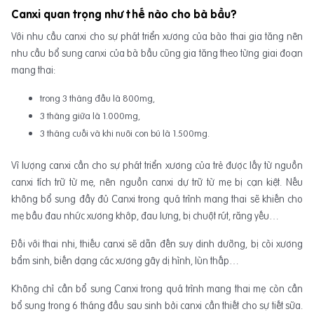
Canxi quan trọng như thế nào cho bà bầu?
Với nhu cầu canxi cho sự phát triển xương của bào thai gia tăng nên
nhu cầu bổ sung canxi của bà bầu cũng gia tăng theo từng giai đoạn
mang thai:
trong 3 tháng đầu là 800mg,
3 tháng giữa là 1.000mg,
3 tháng cuối và khi nuôi con bú là 1.500mg.
Vì lượng canxi cần cho sự phát triển xương của trẻ được lấy từ nguồn
canxi tích trữ từ mẹ, nên nguồn canxi dự trữ từ mẹ bị cạn kiệt. Nếu
không bổ sung đầy đủ Canxi trong quá trình mang thai sẽ khiến cho
mẹ bầu đau nhức xương khớp, đau lưng, bị chuột rút, răng yếu…
Đối với thai nhi, thiếu canxi sẽ dẫn đến suy dinh dưỡng, bị còi xương
bẩm sinh, biến dạng các xương gây dị hình, lùn thấp…
Không chỉ cần bổ sung Canxi trong quá trình mang thai mẹ còn cần
bổ sung trong 6 tháng đầu sau sinh bởi canxi cần thiết cho sự tiết sữa.