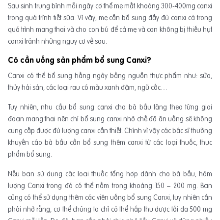
Sau sinh trung bình mỗi ngày cơ thể mẹ mất khoảng 300-400mg canxi
trong quá trình tiết sữa. Vì vậy, mẹ cần bổ sung đầy đủ canxi cả trong
quá trình mang thai và cho con bú để cả mẹ và con không bị thiếu hụt
canxi tránh những nguy cơ về sau.
Có cần uống sản phẩm bổ sung Canxi?
Canxi có thể bổ sung hằng ngày bằng nguồn thực phẩm như: sữa,
thủy hải sản, các loại rau có màu xanh đậm, ngũ cốc…
Tuy nhiên, nhu cầu bổ sung canxi cho bà bầu tăng theo từng giai
đoạn mang thai nên chỉ bổ sung canxi nhờ chế độ ăn uống sẽ không
cung cấp được đủ lượng canxi cần thiết. Chính vì vậy các bác sĩ thường
khuyến cáo bà bầu cần bổ sung thêm canxi từ các loại thuốc, thực
phẩm bổ sung.
Nếu bạn sử dụng các loại thuốc tổng hợp dành cho bà bầu, hàm
lượng Canxi trong đó có thể nằm trong khoảng 150 – 200 mg. Bạn
cũng có thể sử dụng thêm các viên uống bổ sung Canxi, tuy nhiên cần
phải nhớ rằng, cơ thể chúng ta chỉ có thể hấp thu được tối đa 500 mg