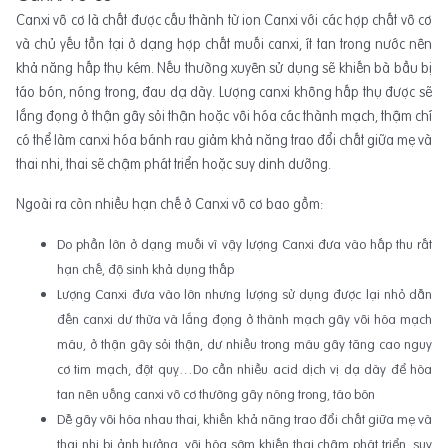
Canxi vô cơ là chất được cấu thành từ ion Canxi với các hợp chất vô cơ
và chủ yếu tồn tại ở dạng hợp chất muối canxi, ít tan trong nước nên
khả năng hấp thụ kém. Nếu thường xuyên sử dụng sẽ khiến bà bầu bị
táo bón, nóng trong, đau dạ dày. Lượng canxi không hấp thụ được sẽ
lắng đọng ở thận gây sỏi thận hoặc vôi hóa các thành mạch, thậm chí
có thể làm canxi hóa bánh rau giảm khả năng trao đổi chất giữa mẹ và
thai nhi, thai sẽ chậm phát triển hoặc suy dinh dưỡng.
Ngoài ra còn nhiều hạn chế ở Canxi vô cơ bao gồm:
Do phần lớn ở dạng muối vì vậy lượng Canxi đưa vào hấp thu rất
hạn chế, độ sinh khả dụng thấp
Lượng Canxi đưa vào lớn nhưng lượng sử dụng được lại nhỏ dẫn
đến canxi dư thừa và lắng đọng ở thành mạch gây vôi hóa mạch
máu, ở thận gây sỏi thận, dư nhiều trong máu gây tăng cao nguy
cơ tim mạch, đột quỵ…Do cần nhiều acid dịch vị dạ dày để hòa
tan nên uống canxi vô cơ thường gây nóng trong, táo bón
Dễ gây vôi hóa nhau thai, khiến khả năng trao đổi chất giữa mẹ và
thai nhi bị ảnh hưởng, vôi hóa sớm khiến thai chậm phát triển, suy