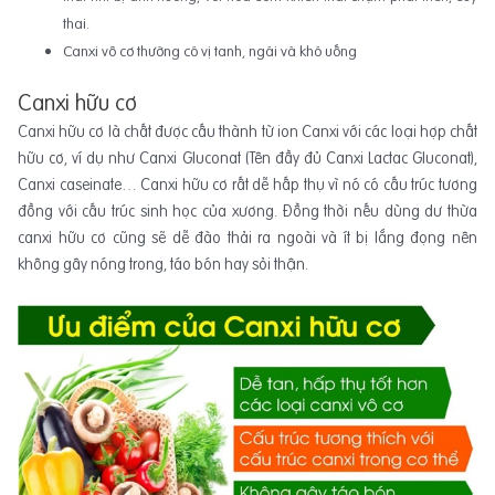
thai.
Canxi vô cơ thường có vị tanh, ngái và khó uống
Canxi hữu cơ
Canxi hữu cơ là chất được cấu thành từ ion Canxi với các loại hợp chất
hữu cơ, ví dụ như Canxi Gluconat (Tên đầy đủ Canxi Lactac Gluconat),
Canxi caseinate… Canxi hữu cơ rất dễ hấp thụ vì nó có cấu trúc tương
đồng với cấu trúc sinh học của xương. Đồng thời nếu dùng dư thừa
canxi hữu cơ cũng sẽ dễ đào thải ra ngoài và ít bị lắng đọng nên
không gây nóng trong, táo bón hay sỏi thận.