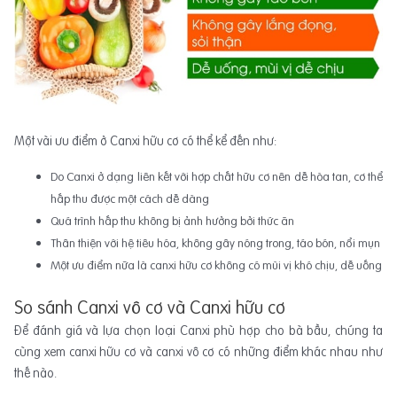
Một vài ưu điểm ở Canxi hữu cơ có thể kể đến như:
Do Canxi ở dạng liên kết với hợp chất hữu cơ nên dễ hòa tan, cơ thể
hấp thu được một cách dễ dàng
Quá trình hấp thu không bị ảnh hưởng bởi thức ăn
Thân thiện với hệ tiêu hóa, không gây nóng trong, táo bón, nổi mụn
Một ưu điểm nữa là canxi hữu cơ không có mùi vị khó chịu, dễ uống
So sánh Canxi vô cơ và Canxi hữu cơ
Để đánh giá và lựa chọn loại Canxi phù hợp cho bà bầu, chúng ta
cùng xem canxi hữu cơ và canxi vô cơ có những điểm khác nhau như
thế nào.