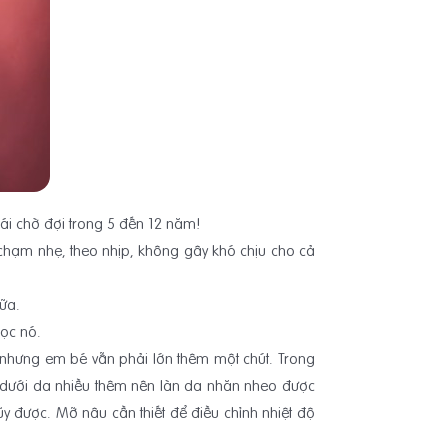
hái chờ đợi trong 5 đến 12 năm!
 chạm nhẹ, theo nhịp, không gây khó chịu cho cả
ữa.
bọc nó.
 nhưng em bé vẫn phải lớn thêm một chút. Trong
ng dưới da nhiều thêm nên làn da nhăn nheo được
ũy được. Mỡ nâu cần thiết để điều chỉnh nhiệt độ