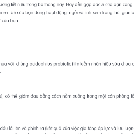
ờng tiết niệu trong ba tháng này. Hãy đến gặp bác sĩ của bạn càng sớ
hi em bé của bạn đang hoạt động, ngồi và tính xem trong thời gian
sĩ của bạn.
ua với chủng acidophilus probiotic (tìm kiếm nhãn hiệu sữa chua có
.
u), có thể giảm đau bằng cách nằm xuống trong một căn phòng tối
đầu lồi lên và phình ra (kết quả của việc gia tăng áp lực và lưu l