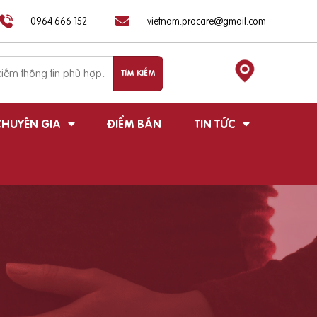
0964 666 152
vietnam.procare@gmail.com
HUYÊN GIA
ĐIỂM BÁN
TIN TỨC