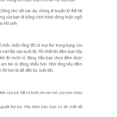
iống như vết rạn da, chúng di truyền từ thế hệ
ông của bạn đi bằng cách tránh đứng hoặc ngồi
u khi sinh.
 chắc chắn rằng tất cả mọi thứ trong bụng của
một lần vào buổi tối. Tốt nhất khi đếm bạn hãy
n khi đủ mười cử động. Nếu bạn chưa đếm được
iến em bé cử động nhiều hơn. Nhớ rằng nếu đếm
tốt hơn là để đến lúc nuối tiếc.
tiên của bé, tiết ra trước khi em bé của bạn chào
 nguyệt thứ ba. Hãy đảm bảo bạn có đủ chất sắt