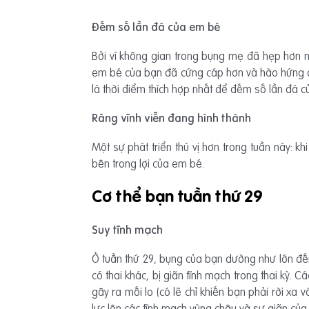
Đếm số lần đá của em bé
Bởi vì không gian trong bụng mẹ đã hẹp hơn n
em bé của bạn đã cứng cáp hơn và hào hứng đáp
là thời điểm thích hợp nhất để đếm số lần đá 
Răng vĩnh viễn đang hình thành
Một sự phát triển thú vị hơn trong tuần này: k
bên trong lợi của em bé.
Cơ thể bạn tuần thứ 29
Suy tĩnh mạch
Ở tuần thứ 29, bụng của bạn dường như lớn đế
có thai khác, bị giãn tĩnh mạch trong thai kỳ
gây ra mối lo (có lẽ chỉ khiến bạn phải rời xa 
lực lên các tĩnh mạch vùng chậu và sự giãn của