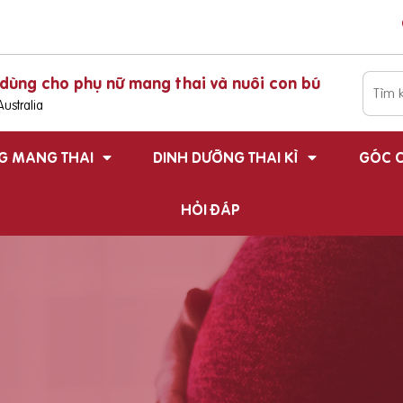
dùng cho phụ nữ mang thai và nuôi con bú
ustralia
G MANG THAI
DINH DƯỠNG THAI KÌ
GÓC C
HỎI ĐÁP