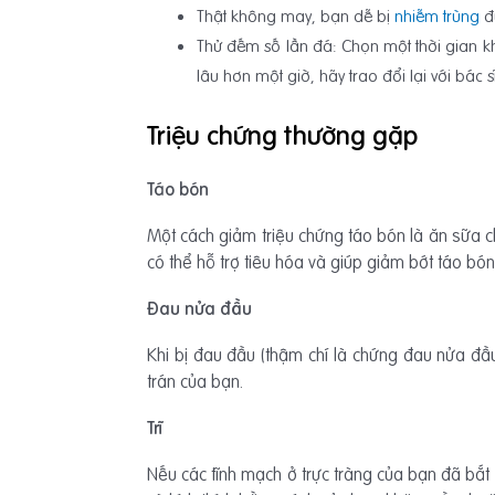
Thật không may, bạn dễ bị
nhiễm trùng
đư
Thử đếm số lần đá: Chọn một thời gian k
lâu hơn một giờ, hãy trao đổi lại với bác 
Triệu chứng thường gặp
Táo bón
Một cách giảm triệu chứng táo bón là ăn sữa ch
có thể hỗ trợ tiêu hóa và giúp giảm bớt táo bón
Đau nửa đầu
Khi bị đau đầu (thậm chí là chứng đau nửa đầ
trán của bạn.
Trĩ
Nếu các tĩnh mạch ở trực tràng của bạn đã bắt 