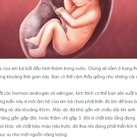
lai của em bé bắt đầu hình thành trong nướu. Chúng sẽ nằm ở trạng t
ong khoảng thời gian này. Bạn có thể cảm thấy giống như những cái
t các hormon androgen và estrogen, kích thích cơ thể bạn sản xuất s
rong tuần này vì môi âm hộ của em bé chưa phát triển đủ lớn để bao 
4kg và dài khoảng 43cm. Mặc dù đã khá gần với chiều dài khi sinh
 sẽ nặng gần gấp đôi, hoặc thậm chí gấp 3. Bởi vì chất béo lắng đọ
ó khác với chất béo màu nâu trước đó thai nhi đang phát triển tích l
phục vụ như một nguồn năng lượng.