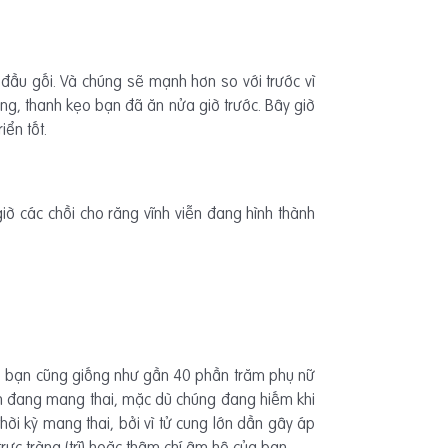
đầu gối. Và chúng sẽ mạnh hơn so với trước vì
ng, thanh kẹo bạn đã ăn nửa giờ trước. Bây giờ
ển tốt.
giờ các chồi cho răng vĩnh viễn đang hình thành
hể bạn cũng giống như gần 40 phần trăm phụ nữ
bạn đang mang thai, mặc dù chúng đang hiếm khi
thời kỳ mang thai, bởi vì tử cung lớn dần gây áp
rực tràng (trĩ) hoặc thậm chí âm hộ của bạn.