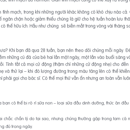
tĩnh mạch, trong khi những người khác không có khó chịu nào cả. G
ể ngăn chặn hoặc giảm thiểu chúng là giữ cho hệ tuần hoàn lưu th
ng có thể hữu ích. Hầu như chúng sẽ biến mất trong vòng vài tháng sa
ưa? Khi bạn đã qua 28 tuần, bạn nên theo dõi chúng mỗi ngày. Để
ếm những cú đá của bé hai lần một ngày, một lần vào buổi sáng và 
ồi. Tính tất cả mọi cử động (thậm chí những cử động nhẹ) cho đế
hẹ và thử lại – khi đó lượng đường trong máu tăng lên có thể kh
ì phải gọi cho bác sĩ. Có thể mọi thứ vẫn ổn nhưng an toàn vẫn luôn 
ủa bạn có thể bị rò rỉ sữa non – loại sữa đầu dinh dưỡng, thức ăn đầu 
 ai chắc chắn lý do tại sao, nhưng chúng thường gặp trong tam cá
ng đủ trong ngày.