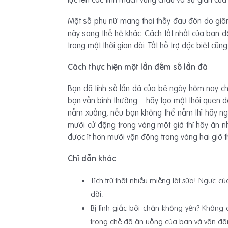
Một số phụ nữ mang thai thấy đau đớn do giãn 
này sang thế hệ khác. Cách tốt nhất của bạn đ
trong một thời gian dài. Tất hỗ trợ đặc biệt cũ
Cách thực hiện một lần đếm số lần đá
Bạn đã tính số lần đá của bé ngày hôm nay ch
bạn vẫn bình thường – hãy tạo một thói quen đ
nằm xuống, nếu bạn không thể nằm thì hãy ng
mười cử động trong vòng một giờ thì hãy ăn n
được ít hơn mười vận động trong vòng hai giờ th
Chỉ dẫn khác
Tích trữ thật nhiều miếng lót sữa! Ngực c
đời.
Bị tỉnh giấc bởi chân không yên? Không
trong chế độ ăn uống của bạn và vận độ