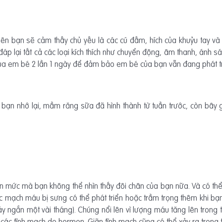
ên bạn sẽ cảm thấy chủ yếu là các cú đấm, hích của khuỷu tay và 
 lại tất cả các loại kích thích như chuyển động, âm thanh, ánh sá
của em bé 2 lần 1 ngày để đảm bảo em bé của bạn vẫn đang phát tri
hi bạn nhớ lại, mầm răng sữa đã hình thành từ tuần trước, còn bây 
n mức mà bạn không thể nhìn thấy đôi chân của bạn nữa. Và có t
. Các mạch máu bị sưng có thể phát triển hoặc trầm trọng thêm khi 
váy ngắn một vài tháng). Chúng nổi lên vì lượng máu tăng lên trong 
 các tĩnh mạch do hormon. Giãn tĩnh mạch cũng có thể xảy ra trong t