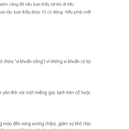
m càng tốt nếu bạn thấy rát khi đi tiểu.
 bao lâu bạn thấy được 10 cử động. Nếu phải mất
 chứa “vi khuẩn sống”) vì những vi khuẩn có lợi
 yên tĩnh với một miếng gạc lạnh trên cổ hoặc
ượng máu đến vùng xương chậu), giảm sự khó chịu