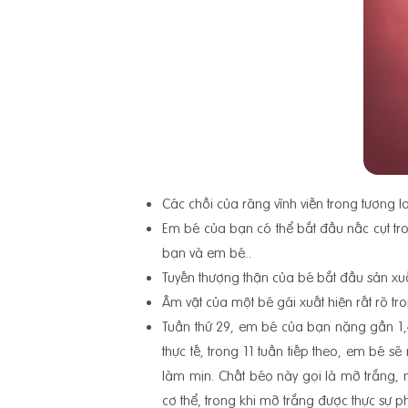
Các chồi của răng vĩnh viễn trong tương 
Em bé của bạn có thể bắt đầu nấc cụt tr
bạn và em bé..
Tuyến thượng thận của bé bắt đầu sản xuấ
Âm vật của một bé gái xuất hiện rất rõ t
Tuần thứ 29, em bé của bạn nặng gần 1,
thực tế, trong 11 tuần tiếp theo, em bé
làm mịn. Chất béo này gọi là mỡ trắng, n
cơ thể, trong khi mỡ trắng được thực sự 