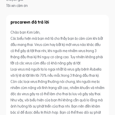
Tôi xin cảm ơn
procarevn
Chào bạn Kim Liên,
Các biểu hiện mà bạn mô tả cho thấy bạn bị cảm cúm khi bắt
đầu mang thai. Virus cúm hay bất kỳ một virus nào khác đều
có thể gây dị tật thai nhi, khi người mẹ nhiễm virus trong 3
tháng đầu thai kỳ thì nguy cơ càng cao. Tuy nhiên không phải
tất cả các virus cúm đều có khả năng gây dị tật.
Loại virus mà người ta lo ngại nhất là virus gây bệnh Rubella
với tỷ lệ dị tật lên tới 70% nếu mắc trong 3 tháng đầu thai kỳ.
Còn các loại virus thông thường nói chung, khi người mẹ bị
nhiễm cúm nặng với tình trạng sốt cao, nhiễm khuẩn và nhiễm
độc do virus gây ra có thể làm cho thai bị lưu và gây sảy thai.
Như vậy, với biểu hiện của bạn thì không cần quá lo lắng mà
ảnh hưởng tới sự phát triển của thai nhi. Bạn nên đến khám
bác sĩ để được điều trị thích hợp. Bạn có thể theo dõi sự phát