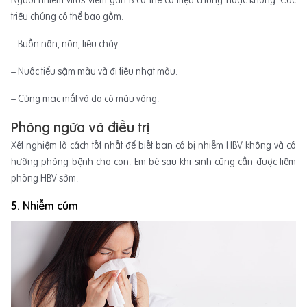
Người nhiễm virus viêm gan B có thể có triệu chứng hoặc không. Các
triệu chứng có thể bao gồm:
– Buồn nôn, nôn, tiêu chảy.
– Nước tiểu sậm màu và đi tiêu nhạt màu.
– Củng mạc mắt và da có màu vàng.
Phòng ngừa và điều trị
Xét nghiệm là cách tốt nhất để biết bạn có bị nhiễm HBV không và có
hướng phòng bệnh cho con. Em bé sau khi sinh cũng cần được tiêm
phòng HBV sớm.
5. Nhiễm cúm