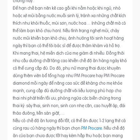
chứng này.
Để hạn chế bạn nên kê cao gối khi nằm hoặc khi ngủ, nhỏ
hoặc xịt mũi bằng nước muối sinh lý, tránh xa những chất kích
thích như khói thuốc, mùi sơn, nước hoa… (những chất mà có
thể làm bạn khó chịu hơn). Nếu tình trạng nghẹt mũi, chảy
nước mũi khiến bạn khó chịu, ảnh hưởng tới sinh hoạt hàng
ngày thì bạn có thể tới bác sĩ để được thăm khám và hỗ trợ.
Khi mang thai, hệ miễn dịch của mẹ giảm đi nhiều. Đồng thời
nhu cầu dưỡng chất tăng cao khiến chế độ ăn hàng ngày khó
có thể cung cấp đủ. Do đó, phụ nữ mang thai được khuyên
dùng thêm viên bổ tổng hợp như PM Procare hay PM Procare
diamond mỗi ngày để nâng cao sức đề kháng cho mẹ khỏe
mạnh, cung cấp đủ dưỡng chất với liều lượng phù hợp cho
thai nhi phát triển tối ưu; phòng ngừa các biến chứng trong
thai kỳ: sảy thai, sinh non, sinh con nhẹ cân, cao huyết áp, đái
tháo đường, tiền sản giật,…
Nếu có chế độ ăn tương đối tốt, có thể ăn được 1-2 lạng thịt cá
cùng rau củ hàng ngày thì bạn chọn
PM Procare
. Nếu chế độ
ăn của bạn chưa được tốt hay kém hấp thu hoặc bạn mang