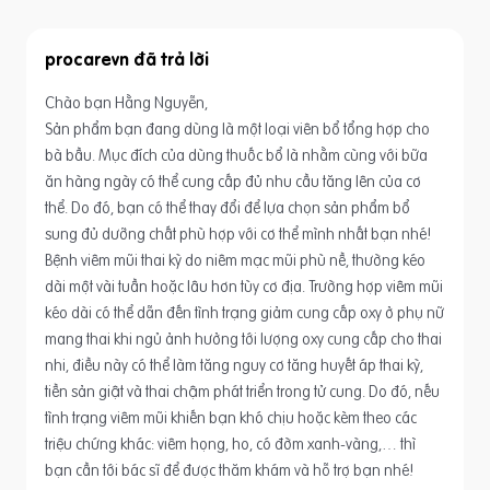
procarevn
Chào bạn Hằng Nguyễn,
Sản phẩm bạn đang dùng là một loại viên bổ tổng hợp cho
bà bầu. Mục đích của dùng thuốc bổ là nhằm cùng với bữa
ăn hàng ngày có thể cung cấp đủ nhu cầu tăng lên của cơ
thể. Do đó, bạn có thể thay đổi để lựa chọn sản phẩm bổ
sung đủ dưỡng chất phù hợp với cơ thể mình nhất bạn nhé!
Bệnh viêm mũi thai kỳ do niêm mạc mũi phù nề, thường kéo
dài một vài tuần hoặc lâu hơn tùy cơ địa. Trường hợp viêm mũi
kéo dài có thể dẫn đến tình trạng giảm cung cấp oxy ở phụ nữ
mang thai khi ngủ ảnh hưởng tới lượng oxy cung cấp cho thai
nhi, điều này có thể làm tăng nguy cơ tăng huyết áp thai kỳ,
tiền sản giật và thai chậm phát triển trong tử cung. Do đó, nếu
tình trạng viêm mũi khiến bạn khó chịu hoặc kèm theo các
triệu chứng khác: viêm họng, ho, có đờm xanh-vàng,… thì
bạn cần tới bác sĩ để được thăm khám và hỗ trợ bạn nhé!