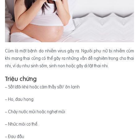
Cúm là một bệnh do nhiễm virus gây ra. Người phụ nữ bị nhiễm cúm
khi mang thai cũng có thể gây ra những vấn đề nghiêm trọng cho thai
nhi, ví dụ như sinh sớm, sinh non hoặc gây dị tật thai nhi.
Triệu chứng
– Sốt (đôi khi) hoặc cảm thấy sốt/ ớn lạnh
– Ho, đau họng
– Chảy nước mũi hoặc nghẹt mũi
– Nhức mỏi cơ thể.
– Đau đầu