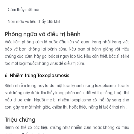
– Cảm thấy mệt mỏi
– Nôn mửa và tiêu chẩy (đôi khi)
Phòng ngừa và điều trị bệnh
Việc tiêm phòng cúm là bước đầu tiên và quan trọng nhất trong việc
bảo vệ bạn chống lại bệnh cúm. Nếu bạn bị bệnh giống với triệu
chứng của cúm, hãy gọi bác sĩ ngay lập tức. Nếu cần thiết, bác sĩ sẽ kê
toa một loại thuốc kháng virus để điều trị cúm.
6. Nhiễm trùng Toxoplasmosis
Bệnh nhiễm trùng này là do một loại ký sinh trùng toxoplasma. Loại kí
sinh trùng này được tìm thấy trong phân mèo, đất và thịt sống, hoặc thịt
nấu chưa chín. Người mẹ bị nhiễm toxoplasma có thể lây sang cho
con, gây ra mất thính giác, khiếm thị, hoặc thiểu năng trí tuệ ở thai nhi.
Triệu chứng
Bệnh có thể có các triệu chứng như nhiễm cúm hoặc không có triệu