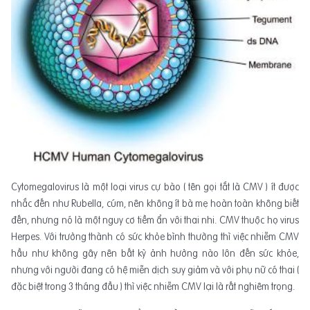
Cytomegalovirus là một loại virus cự bào ( tên gọi tắt là CMV ) ít được
nhắc đến như Rubella, cúm, nên không ít bà mẹ hoàn toàn không biết
đến, nhưng nó là một nguy cơ tiềm ẩn với thai nhi. CMV thuộc họ virus
Herpes. Với trưởng thành có sức khỏe bình thường thì việc nhiễm CMV
hầu như không gây nên bất kỳ ảnh hưởng nào lớn đến sức khỏe,
nhưng với người đang có hệ miễn dịch suy giảm và với phụ nữ có thai (
đặc biệt trong 3 tháng đầu ) thì việc nhiễm CMV lại là rất nghiêm trọng.