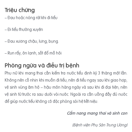
Triệu chứng
– Đau hoặc nóng rát khi đi tiểu
– Đi tiểu thường xuyên
– Đau xương chậu, lưng, bụng.
– Run rẩy, ớn lạnh, sốt đổ mồ hôi
Phòng ngừa và điều trị bệnh
Phụ nữ khi mang thai cần kiểm tra nước tiểu định kỳ 3 tháng một lần.
Không nên cố nhịn khi muốn đi tiểu, nên đi tiểu ngay sau khi giao hợp,
vệ sinh vùng âm hộ – hậu môn hàng ngày và sau khi đi đại tiện, nên
vệ sinh từ trước ra sau dưới vòi nước. Ngoài ra cần uống đầy đủ nước
để giúp nước tiểu không cô đặc phòng sỏi hệ tiết niệu.
Cẩm nang mang thai và sinh con
(Bệnh viện Phụ Sản Trung Ương)