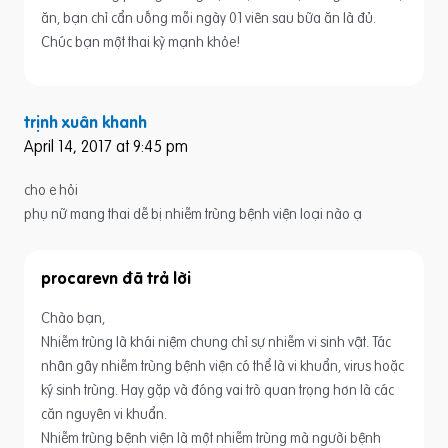
ăn, bạn chỉ cẩn uống mỗi ngày 01 viên sau bữa ăn là đủ.
Chúc bạn một thai kỳ mạnh khỏe!
trịnh xuân khanh
April 14, 2017 at 9:45 pm
cho e hỏi
phụ nữ mang thai dễ bị nhiễm trùng bệnh viện loại nào ạ
procarevn
Chào bạn,
Nhiễm trùng là khái niệm chung chỉ sự nhiễm vi sinh vật. Tác
nhân gây nhiễm trùng bệnh viện có thể là vi khuẩn, virus hoặc
ký sinh trùng. Hay gặp và đóng vai trò quan trọng hơn là các
căn nguyên vi khuẩn.
Nhiễm trùng bệnh viện là một nhiễm trùng mà người bệnh