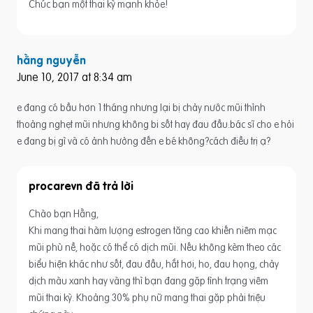
Chúc bạn một thai kỳ mạnh khỏe!
hằng nguyễn
June 10, 2017 at 8:34 am
e đang có bầu hơn 1 tháng nhưng lại bị chảy nước mũi thỉnh
thoảng nghẹt mũi nhưng không bi sốt hay đau đầu.bác sĩ cho e hỏi
e đang bị gì và có ảnh hưởng đến e bé không?cách điều trị ạ?
procarevn
Chào bạn Hằng,
Khi mang thai hàm lượng estrogen tăng cao khiến niêm mạc
mũi phù nề, hoặc có thể có dịch mũi. Nếu không kèm theo các
biểu hiện khác như sốt, đau đầu, hắt hơi, ho, đau họng, chảy
dịch màu xanh hay vàng thì bạn đang gặp tình trạng viêm
mũi thai kỳ. Khoảng 30% phụ nữ mang thai gặp phải triệu