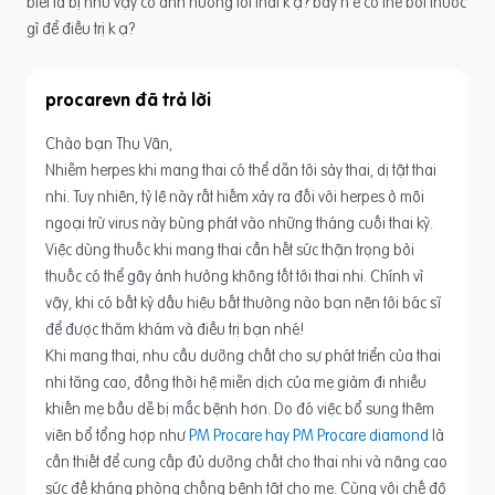
biết là bị như vậy có ảnh hưởng tới thai k ạ? bây h e có thể bôi thuốc
gì để điều trị k ạ?
procarevn
Chào bạn Thu Vân,
Nhiễm herpes khi mang thai có thể dẫn tới sảy thai, dị tật thai
nhi. Tuy nhiên, tỷ lệ này rất hiếm xảy ra đối với herpes ở môi
ngoại trừ virus này bùng phát vào những tháng cuối thai kỳ.
Việc dùng thuốc khi mang thai cần hết sức thận trọng bởi
thuốc có thể gây ảnh hưởng không tốt tới thai nhi. Chính vì
vậy, khi có bất kỳ dấu hiệu bất thường nào bạn nên tới bác sĩ
để được thăm khám và điều trị bạn nhé!
Khi mang thai, nhu cầu dưỡng chất cho sự phát triển của thai
nhi tăng cao, đồng thời hệ miễn dịch của mẹ giảm đi nhiều
khiến mẹ bầu dễ bị mắc bệnh hơn. Do đó việc bổ sung thêm
viên bổ tổng hợp như
PM Procare hay PM Procare diamond
là
cần thiết để cung cấp đủ dưỡng chất cho thai nhi và nâng cao
sức đề kháng phòng chống bệnh tật cho mẹ. Cùng với chế độ