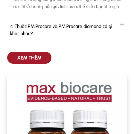
có một số thành phần gây tỉnh táo có thể khiến bạn khó ngủ.
4. Thuốc PM Procare và PM Procare diamond có gì
khác nhau?
XEM THÊM