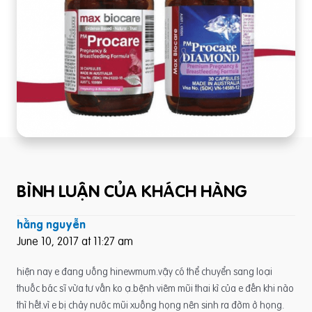
BÌNH LUẬN CỦA KHÁCH HÀNG
hằng nguyễn
June 10, 2017 at 11:27 am
hiện nay e đang uống hinewmum.vậy có thể chuyển sang loại
thuốc bác sĩ vừa tư vấn ko ạ.bệnh viêm mũi thai kì của e đến khi nào
thì hết.vì e bị chảy nước mũi xuống họng nên sinh ra đờm ở họng.