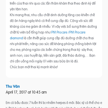
triển của thai nhi qua các lần thăm khám thai theo định kỳ để
yên tâm hơn.
Khi mang thai, nhu cầu chất dinh dưỡng tăng cao khiến chế
độ ăn hàng ngày khó có thể cung cấp đủ. Cộng với sức đề
kháng của mẹ giảm đi nhiều. Vì vậy việc bổ sung thêm dưỡng
chất từ viên bổ tổng hợp như
PM Procare /PM Procare
diamond
là cần thiết giúp cung cấp đủ dưỡng chất cho thai
nhi phát triển, nâng cao sức đề kháng phòng chống bệnh tật
cho mẹ; phòng ngừa các biến chứng trong thai kỳ: sảy thai,
sinh non, cao huyết áp, tiền sản giật, đái tháo đường,… Bạn
chỉ cẩn uống mỗi ngày 01 viên sau bữa ăn là đủ.
Chúc bạn một thai kỳ mạnh khỏe!
Thu Vân
April 17, 2017 at 10:45 am
Em có bầu được 7 tuần thì bị nhiễm herpes ở môi. Bác sỹ có thể cho e