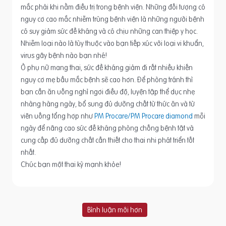
mắc phải khi nằm điều trị trong bệnh viện. Những đối tượng có
nguy cơ cao mắc nhiễm trùng bệnh viện là những người bệnh
có suy giảm sức đề kháng và có chịu những can thiệp y học.
Nhiễm loại nào là tùy thuộc vào bạn tiếp xúc với loại vi khuẩn,
virus gây bệnh nào bạn nhé!
Ở phụ nữ mang thai, sức đề kháng giảm đi rất nhiều khiến
nguy cơ mẹ bầu mắc bệnh sẽ cao hơn. Để phòng tránh thì
bạn cần ăn uống nghỉ ngơi điều độ, luyện tập thể dục nhẹ
nhàng hàng ngày, bổ sung đủ dưỡng chất từ thức ăn và từ
viên uống tổng hợp như
PM Procare/PM Procare diamond
mỗi
ngày để nâng cao sức đề kháng phòng chống bệnh tật và
cung cấp đủ dưỡng chất cần thiết cho thai nhi phát triển tốt
nhất.
Chúc bạn một thai kỳ mạnh khỏe!
Bình luận mới hơn