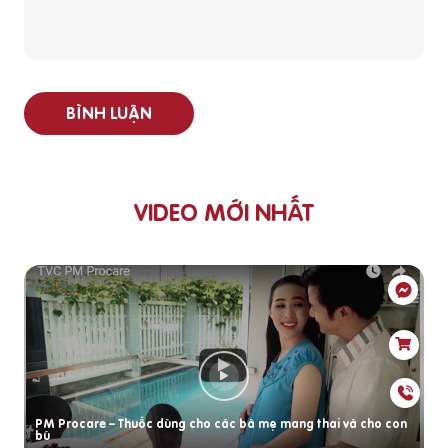
BÌNH LUẬN
VIDEO MỚI NHẤT
PM Procare – Thuốc dùng cho các bà mẹ mang thai và cho con
bú