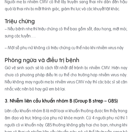
Người mẹ bị nhiễm CMV có thể lây truyền sang thai nhi dẫn đến hậu
quả là thai nhi bị mất thính giác, giảm thị lực và các khuyết tật khác.
Triệu chứng
– Nếu bệnh nhẹ thì triệu chứng có thể bao gồm sốt, đau họng, mệt mỏi,
sưng các tuyến….
– Một số phụ nữ không có triệu chứng cụ thể nào khi nhiễm virus này
Phòng ngừa và điều trị bệnh
Giữ vệ sinh sạch sẽ là cách tốt nhất để tránh bị nhiễm CMV. Hiện nay
chưa có phương pháp điều trị cụ thể cho trường hợp nhiễm virus này.
Nếu không may người mẹ bị nhiễm virus CMV này thì các bác sĩ sẽ cân
nhắc việc nên bỏ hay giữ em bé lại.
3. Nhiễm liên cầu khuẩn nhóm B (Group B strep – GBS)
Liên cầu khuẩn nhóm B là một loại vi khuẩn thường được tìm thấy trong
âm đạo và trực tràng của phụ nữ khỏe mạnh. Cứ 4 người phụ nữ thì 1
người có vi khuẩn này. GBS thường không gây hại cho bạn, nhưng khi