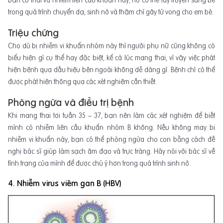
bạn có thai và nhiễm liên cầu khuẩn này, nó có thể lây truyền sang bé
trong quá trình chuyển dạ, sinh nở và thậm chí gây tử vong cho em bé.
Triệu chứng
Cho dù bị nhiễm vi khuẩn nhóm này thì người phụ nữ cũng không có
biểu hiện gì cụ thể hay đặc biệt, kể cả lúc mang thai, vì vậy việc phát
hiện bệnh qua dấu hiệu bên ngoài không dễ dàng gì. Bệnh chỉ có thể
được phát hiện thông qua các xét nghiệm cần thiết.
Phòng ngừa và điều trị bệnh
Khi mang thai tơi tuần 35 – 37, bạn nên làm các xét nghiệm để biết
mình có nhiễm liên cầu khuẩn nhóm B không. Nếu không may bị
nhiễm vi khuẩn này, bạn có thể phòng ngừa cho con bằng cách đề
nghị bác sĩ giúp làm sạch âm đạo và trực tràng. Hãy nói với bác sĩ về
tình trạng của mình để được chú ý hơn trong quá trình sinh nở.
4. Nhiễm virus viêm gan B (HBV)