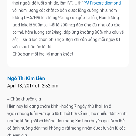
thai ngoài độ tuổi sinh đẻ, làm IVF,… thì
PM Procare diamond
với hàm lượng các chất cơ bản được tăng cường như: hàm
lượng DHA/EPA là 216mg/45mg cao gấp 1.5 lần, Hàm lượng
acid folic là 500mcg, I-ốt là 200mcg đáp ứng đủ nhu cầu của
cơ thể; hàm lượng sắt 24mg, đáp ứng khoảng 80% nhu cầu vể
sắt,…sẽ là lựa chọn phù hợp. Bạn chỉ cần uống mỗi ngày 01
viên sau bữa ăn là đủ.
Chúc bạn một thai kỳ mạnh khỏe!
Ngô Thị Kim Liên
April 18, 2017 at 12:32 pm
– Chào chuyên gia
Hiện nay tôi đang chậm kinh khoảng 7 ngày, thử thai lên 2
vạch.nhưng tuần vừa qua tôi bị hắt hơi sổ mũi, ho nhiều đờm xanh
nhưng không sốt và không đau họng.Xin hỏi chuyên gia tôi bị thế
có ảnh hưởng đến thai không ạ.rất mong nhận được tư vấn từ các
chuyên gia.