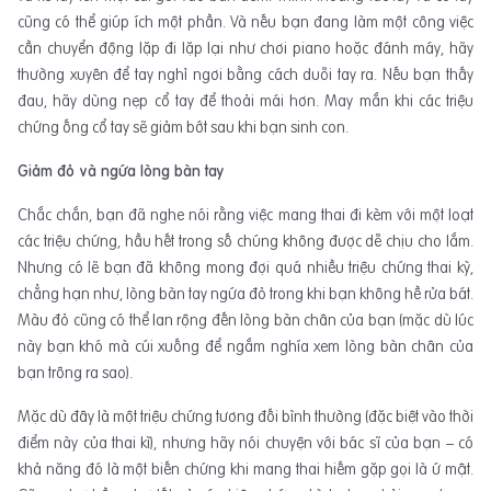
cũng có thể giúp ích một phần. Và nếu bạn đang làm một công việc
cần chuyển động lặp đi lặp lại như chơi piano hoặc đánh máy, hãy
thường xuyên để tay nghỉ ngơi bằng cách duỗi tay ra. Nếu bạn thấy
đau, hãy dùng nẹp cổ tay để thoải mái hơn. May mắn khi các triệu
chứng ống cổ tay sẽ giảm bớt sau khi bạn sinh con.
Giảm đỏ và ngứa lòng bàn tay
Chắc chắn, bạn đã nghe nói rằng việc mang thai đi kèm với một loạt
các triệu chứng, hầu hết trong số chúng không được dễ chịu cho lắm.
Nhưng có lẽ bạn đã không mong đợi quá nhiều triệu chứng thai kỳ,
chẳng hạn như, lòng bàn tay ngứa đỏ trong khi bạn không hề rửa bát.
Màu đỏ cũng có thể lan rộng đến lòng bàn chân của bạn (mặc dù lúc
này bạn khó mà cúi xuống để ngắm nghía xem lòng bàn chân của
bạn trông ra sao).
Mặc dù đây là một triệu chứng tương đối bình thường (đặc biệt vào thời
điểm này của thai kì), nhưng hãy nói chuyện với bác sĩ của bạn – có
khả năng đó là một biến chứng khi mang thai hiếm gặp gọi là ứ mật.