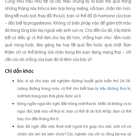
Cũng như hầu như tất cả các triệu chứng kỳ lạ bạn trải qua trong
những tháng này (như vị kim loại trong miệng, nổi ban, chân lớn hơn,
tăng tiết nước bọt, thay đổi thị lực), bạn có thể đổ lỗi hormone của bạn
– đặc biệt là progesterone. Không có biện pháp nào để giảm bớt màu
đỏ trong lòng bàn tay ngoài việc sinh con ra. Cho đến lúc đó, hãy tránh
bất cứ điều gì có thể làm cho tay đỏ hơn, chẳng hạn như tắm nước
quá nóng hoặc đeo găng tay hay tất quá ấm hoặc quá chật. Bạn
thậm chí có thể không rửa chén trong khi bạn đang mang thai – chỉ
cần nói với chồng của bạn đó là lệnh của bác sĩ!
Chỉ dẫn khác
Bác sĩ sẽ cho bạn xét nghiệm đường huyết giữa tuần thứ 24-28.
Lượng đường trong máu có thể cho biết bạn bị
tiểu đường thai kì
,
một tình trạng tạm thời phải được xử lí.
Đừng ngần ngại khi nghĩ đến trăng mật thai kì. Miễn là không có lo
ngại đặc biệt nào về thai kì, bạn có thể đi du lịch khắp. Bạn có thể
bay cho đến tháng thứ 8.
Bạn đã nghĩ đến việc thuê một người trợ giúp cho việc sinh nở và
chăm sóc em bé sớm chưa? Các nghiên cứu chỉ ra rằng bà mẹ sử