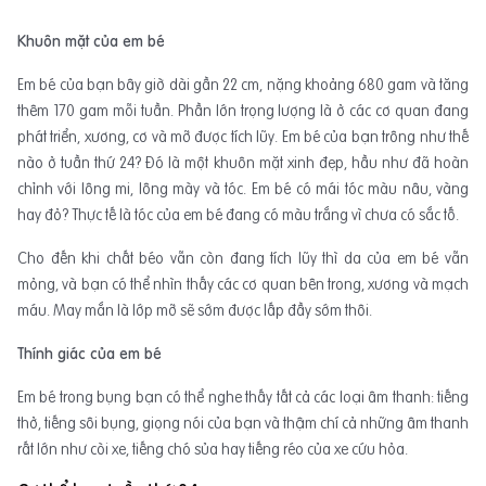
Khuôn mặt của em bé
Em bé của bạn bây giờ dài gần 22 cm, nặng khoảng 680 gam và tăng
thêm 170 gam mỗi tuần. Phần lớn trọng lượng là ở các cơ quan đang
phát triển, xương, cơ và mỡ được tích lũy. Em bé của bạn trông như thế
nào ở tuần thứ 24? Đó là một khuôn mặt xinh đẹp, hầu như đã hoàn
chỉnh với lông mi, lông mày và tóc. Em bé có mái tóc màu nâu, vàng
hay đỏ? Thực tế là tóc của em bé đang có màu trắng vì chưa có sắc tố.
Cho đến khi chất béo vẫn còn đang tích lũy thì da của em bé vẫn
mỏng, và bạn có thể nhìn thấy các cơ quan bên trong, xương và mạch
máu. May mắn là lớp mỡ sẽ sớm được lấp đầy sớm thôi.
Thính giác của em bé
Em bé trong bụng bạn có thể nghe thấy tất cả các loại âm thanh: tiếng
thở, tiếng sôi bụng, giọng nói của bạn và thậm chí cả những âm thanh
rất lớn như còi xe, tiếng chó sủa hay tiếng réo của xe cứu hỏa.