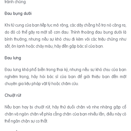
tránh chúng.
Đau bụng dưới
Khi tử cung của bạn tiếp tục mở rộng, các dây chằng hỗ trợ nó căng ra,
do đó có thể gây ra một số cơn đau. Thỉnh thoảng đau bụng dưới là
bình thường, nhưng nếu sự khó chịu đi kèm với các triệu chứng như
sốt, ớn lạnh hoặc chảy máu, hãy đến gặp bác sĩ của bạn.
Đau lưng
Đau lưng khá phổ biến trong thai kỳ, nhưng nếu sự khó chịu của bạn
nghiêm trọng, hãy hỏi bác sĩ của bạn để giới thiệu bạn đến một
chuyên gia liệu pháp vật lý hoặc châm cứu.
Chuột rút
Nếu bạn hay bị chuột rút, hãy thử duỗi chân và nhẹ nhàng gập cổ
chân và ngón chân về phía cẳng chân của bạn nhiều lần, điều này có
thể ngăn chặn sự co thắt.