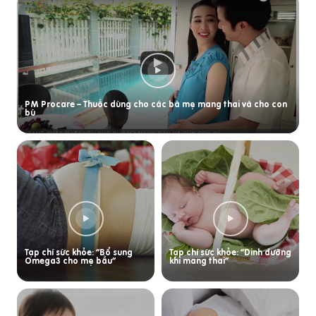
PM Procare – Thuốc dùng cho các bà mẹ mang thai và cho con
bú
Tạp chí sức khỏe: “Bổ sung
Tạp chí sức khỏe: “Dinh dưỡng
Omega3 cho mẹ bầu”
khi mang thai”