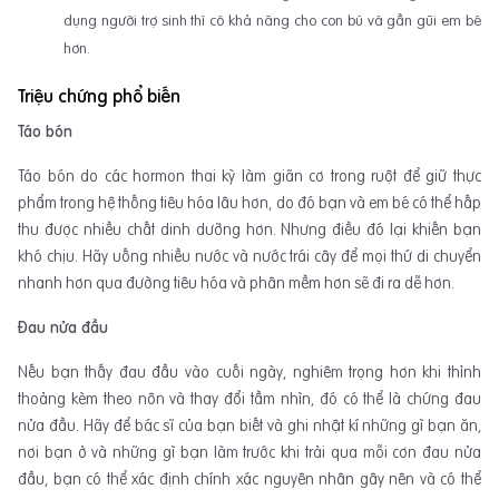
dụng người trợ sinh thì có khả năng cho con bú và gần gũi em bé
hơn.
Triệu chứng phổ biến
Táo bón
Táo bón do các hormon thai kỳ làm giãn cơ trong ruột để giữ thực
phẩm trong hệ thống tiêu hóa lâu hơn, do đó bạn và em bé có thể hấp
thu được nhiều chất dinh dưỡng hơn. Nhưng điều đó lại khiến bạn
khó chịu. Hãy uống nhiều nước và nước trái cây để mọi thứ di chuyển
nhanh hơn qua đường tiêu hóa và phân mềm hơn sẽ đi ra dễ hơn.
Đau nửa đầu
Nếu bạn thấy đau đầu vào cuối ngày, nghiêm trọng hơn khi thỉnh
thoảng kèm theo nôn và thay đổi tầm nhìn, đó có thể là chứng đau
nửa đầu. Hãy để bác sĩ của bạn biết và ghi nhật kí những gì bạn ăn,
nơi bạn ở và những gì bạn làm trước khi trải qua mỗi cơn đau nửa
đầu, bạn có thể xác định chính xác nguyên nhân gây nên và có thể