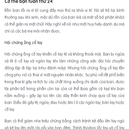
Cơ thể bạn tuần thứ 24
Rốn bạn lồi ra vì tử cung đẩy mọi thứ ra khỏi vị trí. Nó sẽ trở lại bình
thường sau khi sinh, mặc dù rốn của bạn (và cả một số bộ phận khác)
có thể giãn ra một chút. Hãy nghĩ về nó như một huy hiệu danh dự mà
chỉ có các bà mẹ mới nhận được.
Hội chứng ống cổ tay
Hội chứng ống cổ tay khiến cổ tay tê và không thoải mái. Bạn bị ngứa
và tê ở cổ tay và ngón tay khi làm những công việc đòi hỏi chuyển
động lặp đi lặp lại (như đánh máy). Nhưng hội chứng ống cổ tay tấn
công phụ nữ có thai vì một nguyên nhân khác. Sự phù nề rất phổ biến
trong thai kì gây ra tích tụ các chất lỏng xuống chi dưới của bạn, được
tái phân bổ trong phần còn lại của cơ thể (bao gồm cả tay) khi bạn
nằm xuống – gây áp lực lên các dây thần kinh chạy qua cổ tay của
bạn. Điều đó gây tê, ngứa, đau hoặc âm ỉ ở các ngón tay, bàn tay hoặc
cổ tay.
Bạn có thể giảm nhẹ triệu chứng bằng cách tránh kê đầu lên tay ngủ
và kê tay lên một cái gối vào ban đêm. Thỉnh thoảng lắc tay và cổ tay