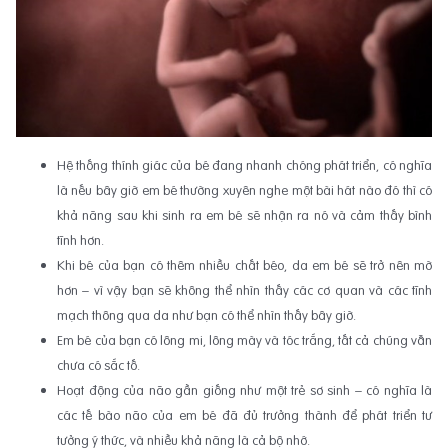
Hệ thống thính giác của bé đang nhanh chóng phát triển, có nghĩa
là nếu bây giờ em bé thường xuyên nghe một bài hát nào đó thì có
khả năng sau khi sinh ra em bé sẽ nhận ra nó và cảm thấy bình
tĩnh hơn.
Khi bé của bạn có thêm nhiều chất béo, da em bé sẽ trở nên mờ
hơn – vì vậy bạn sẽ không thể nhìn thấy các cơ quan và các tĩnh
mạch thông qua da như bạn có thể nhìn thấy bây giờ.
Em bé của bạn có lông mi, lông mày và tóc trắng, tất cả chúng vẫn
chưa có sắc tố.
Hoạt động của não gần giống như một trẻ sơ sinh – có nghĩa là
các tế bào não của em bé đã đủ trưởng thành để phát triển tư
tưởng ý thức, và nhiều khả năng là cả bộ nhớ.