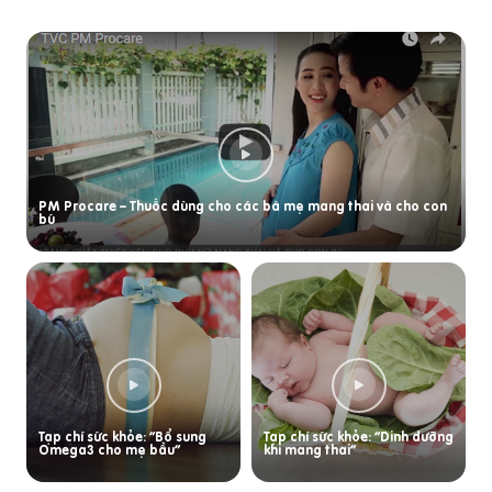
PM Procare – Thuốc dùng cho các bà mẹ mang thai và cho con
bú
Tạp chí sức khỏe: “Bổ sung
Tạp chí sức khỏe: “Dinh dưỡng
Omega3 cho mẹ bầu”
khi mang thai”