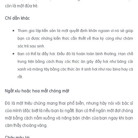
còn là một đứa trẻ.
Chỉ dẫn khác
Tham gia lớp tiền sản là một quyết định khôn ngoan vì nó sẽ giúp
bạn có được những kiến thức cần thiết về thai kỳ cũng như chăm
sóc trẻ sau sinh.
Bạn có thể bị đầy hơi. Điều đó là hoàn toàn bình thường. Hạn chế
trung tiện bằng cách thay các thức ăn gây đầy hơi như bông cải
xanh và măng tây bằng các thức ăn ít sinh hơi như rau bina hay cà
rốt.
Ngất xỉu hoặc hoa mắt chóng mặt
Đó là một triệu chứng mang thai phổ biến, nhưng hãy nói với bác sĩ
của mình (đặc biệt là nếu bạn bị ngất). Bạn có thể ngăn một đợt chóng
mặt bằng cách nằm xuống và nâng bàn chân của bạn ngay khi bạn
cảm thấy choáng váng.
Chảy máu lợi