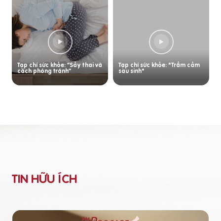
Tạp chí sức khỏe: “Sảy thai và
Tạp chí sức khỏe: "Trầm cảm
cách phòng tránh”
sau sinh"
TIN HỮU ÍCH