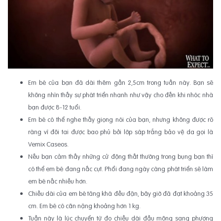
Em bé của bạn đã dài thêm gần 2,5cm trong tuần này. Bạn sẽ
không nhìn thấy sự phát triển nhanh như vậy cho đến khi nhóc nhà
bạn được 8-12 tuổi.
Em bé có thể nghe thấy giọng nói của bạn, nhưng không được rõ
ràng vì đôi tai được bao phủ bởi lớp sáp trắng bảo vệ da gọi là
Vernix Caseos.
Nếu bạn cảm thấy những cử động thất thường trong bụng bạn thì
có thể em bé đang nấc cụt. Phổi đang ngày càng phát triển sẽ làm
em bé nấc nhiều hơn.
Chiều dài của em bé tăng khá đều đặn, bây giờ đã đạt khoảng 35
cm. Em bé có cân nặng khoảng hơn 1 kg.
Tuần này là lúc chuyển từ đo chiều dài đầu mông sang phương