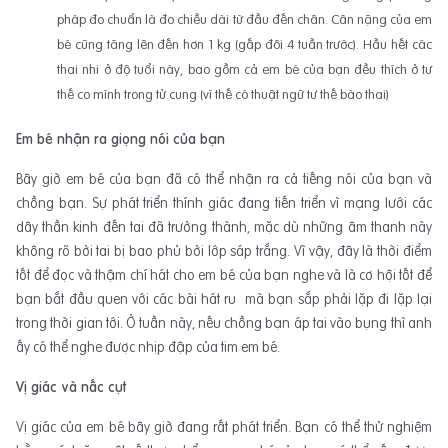
pháp đo chuẩn là đo chiều dài từ đầu đến chân. Cân nặng của em
bé cũng tăng lên đến hơn 1 kg (gấp đôi 4 tuần trước). Hầu hết các
thai nhi ở độ tuổi này, bao gồm cả em bé của bạn đều thích ở tư
thế co mình trong tử cung (vì thế có thuật ngữ tư thế bào thai)
Em bé nhận ra giọng nói của bạn
Bây giờ em bé của bạn đã có thể nhận ra cả tiếng nói của bạn và
chồng bạn. Sự phát triển thính giác đang tiến triển vì mạng lưới các
dây thần kinh đến tai đã trưởng thành, mặc dù những âm thanh này
không rõ bởi tai bị bao phủ bởi lớp sáp trắng. Vì vậy, đây là thời điểm
tốt để đọc và thậm chí hát cho em bé của bạn nghe và là cơ hội tốt để
bạn bắt đầu quen với các bài hát ru mà bạn sắp phải lặp đi lặp lại
trong thời gian tới. Ở tuần này, nếu chồng bạn áp tai vào bụng thì anh
ấy có thể nghe được nhịp đập của tim em bé.
Vị giác và nấc cụt
Vị giác của em bé bây giờ đang rất phát triển. Bạn có thể thử nghiệm