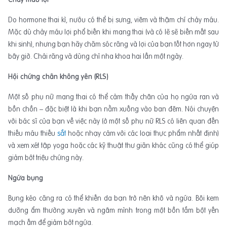
Do hormone thai kì, nướu có thể bị sưng, viêm và thậm chí chảy máu.
Mặc dù chảy máu lợi phổ biến khi mang thai (và có lẽ sẽ biến mất sau
khi sinh), nhưng bạn hãy chăm sóc răng và lợi của bạn tốt hơn ngay từ
bây giờ. Chải răng và dùng chỉ nha khoa hai lần một ngày.
Hội chứng chân không yên (RLS)
Một số phụ nữ mang thai có thể cảm thấy chân của họ ngứa ran và
bồn chồn – đặc biệt là khi bạn nằm xuống vào ban đêm. Nói chuyện
với bác sĩ của bạn về việc này (ở một số phụ nữ RLS có liên quan đến
thiếu máu thiếu
sắt
hoặc nhạy cảm với các loại thực phẩm nhất định)
và xem xét tập yoga hoặc các kỹ thuật thư giãn khác cũng có thể giúp
giảm bớt triệu chứng này.
Ngứa bụng
Bụng kéo căng ra có thể khiến da bạn trở nên khô và ngứa. Bôi kem
dưỡng ẩm thường xuyên và ngâm mình trong một bồn tắm bột yến
mạch ấm để giảm bớt ngứa.