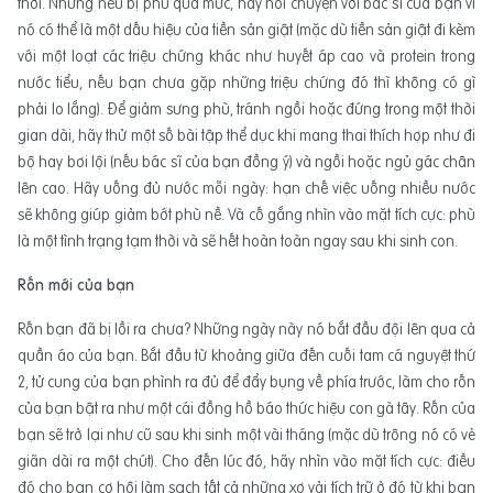
thời. Nhưng nếu bị phù quá mức, hãy nói chuyện với bác sĩ của bạn vì
nó có thể là một dấu hiệu của tiền sản giật (mặc dù tiền sản giật đi kèm
với một loạt các triệu chứng khác như huyết áp cao và protein trong
nước tiểu, nếu bạn chưa gặp những triệu chứng đó thì không có gì
phải lo lắng). Để giảm sưng phù, tránh ngồi hoặc đứng trong một thời
gian dài, hãy thử một số bài tập thể dục khi mang thai thích hợp như đi
bộ hay bơi lội (nếu bác sĩ của bạn đồng ý) và ngồi hoặc ngủ gác chân
lên cao. Hãy uống đủ nước mỗi ngày: hạn chế việc uống nhiều nước
sẽ không giúp giảm bớt phù nề. Và cố gắng nhìn vào mặt tích cực: phù
là một tình trạng tạm thời và sẽ hết hoàn toàn ngay sau khi sinh con.
Rốn mới của bạn
Rốn bạn đã bị lồi ra chưa? Những ngày này nó bắt đầu đội lên qua cả
quần áo của bạn. Bắt đầu từ khoảng giữa đến cuối tam cá nguyệt thứ
2, tử cung của bạn phình ra đủ để đẩy bụng về phía trước, làm cho rốn
của bạn bật ra như một cái đồng hồ báo thức hiệu con gà tây. Rốn của
bạn sẽ trở lại như cũ sau khi sinh một vài tháng (mặc dù trông nó có vẻ
giãn dài ra một chút). Cho đến lúc đó, hãy nhìn vào mặt tích cực: điều
đó cho bạn cơ hội làm sạch tất cả những xơ vải tích trữ ở đó từ khi bạn