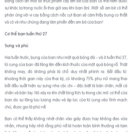
bằng cách ăn một số thực phẩm cay em bé của bạn có thể nếm được
sự khác lạ trong nước ối (hai giờ sau khi bạn ăn). Một số em bé có thể
phản ứng với vị cay bằng cách nấc cụt (bạn sẽ cảm thấy bụng co thắt)
và có vẻ như chúng đang làm phiền đến em bé của bạn!
Cơ thể bạn tuần thứ 27
Sưng và phù
Hai tuần trước, bụng của bạn như một quả bóng đá – và ở tuần thứ 27,
tử cung của bạn đã tăng lên đến kích thước của một quả bóng rổ. Thật
không may, đó không phải là chỗ duy nhất phình ra. Bắt đầu từ
khoảng thời gian này của thai kỳ, có khoảng 75% phụ nữ mang thai
bắt đầu xuất hiện sự sưng nhẹ các chi – đặc biệt là bàn chân, mắt cá
chân và bàn tay. Nó xảy ra khi chất lỏng tích tụ trong các mô cơ thể của
bạn do sự tăng lưu lượng máu và áp lực của tử cung vào tĩnh mạch
chủ, được gọi là phù nề.
Bạn có thể thấy không nhét chân vào giày được hay không đeo vừa
nhẫn, nhưng hãy nhớ rằng phù nề là hoàn toàn bình thường và tạm