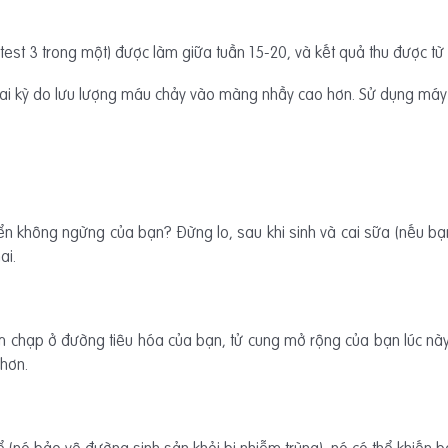
test 3 trong một) được làm giữa tuần 15-20, và kết quả thu được từ
hai kỳ do lưu lượng máu chảy vào màng nhầy cao hơn. Sử dụng máy
ển không ngừng của bạn? Đừng lo, sau khi sinh và cai sữa (nếu b
ai.
 chạp ở đường tiêu hóa của bạn, tử cung mở rộng của bạn lúc này 
 hơn.
ể (nó bảo vệ đường sinh sản khỏi bị nhiễm trùng), nó có thể khiến b