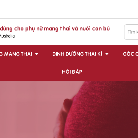
dùng cho phụ nữ mang thai và nuôi con bú
ustralia
G MANG THAI
DINH DƯỠNG THAI KÌ
GÓC C
HỎI ĐÁP