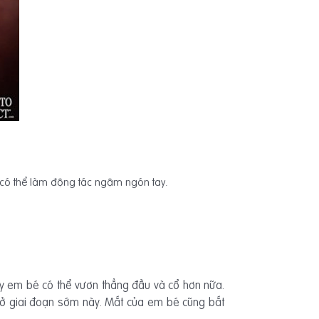
ã có thể làm động tác ngậm ngón tay.
y em bé có thể vươn thẳng đầu và cổ hơn nữa.
 ở giai đoạn sớm này. Mắt của em bé cũng bắt