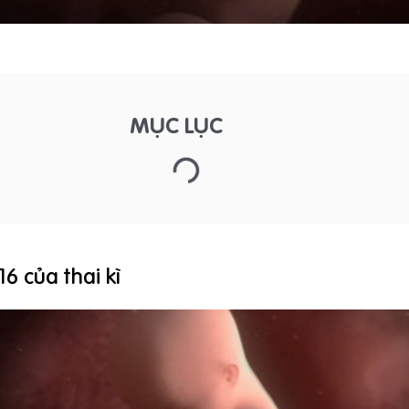
MỤC LỤC
6 của thai kì