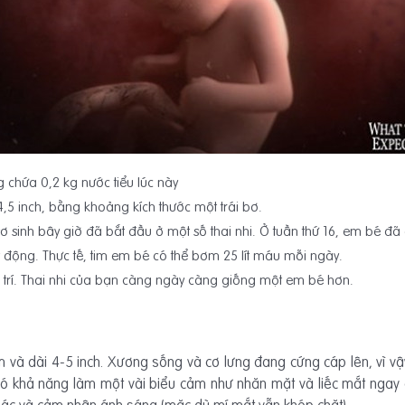
 chứa 0,2 kg nước tiểu lúc này
 inch, bằng khoảng kích thước một trái bơ.
sơ sinh bây giờ đã bắt đầu ở một số thai nhi. Ở tuần thứ 16, em bé đ
động. Thực tế, tim em bé có thể bơm 25 lít máu mỗi ngày.
 trí. Thai nhi của bạn càng ngày càng giống một em bé hơn.
à dài 4-5 inch. Xương sống và cơ lưng đang cứng cáp lên, vì vậ
có khả năng làm một vài biểu cảm như nhăn mặt và liếc mắt ngay
ác và cảm nhận ánh sáng (mặc dù mí mắt vẫn khép chặt).