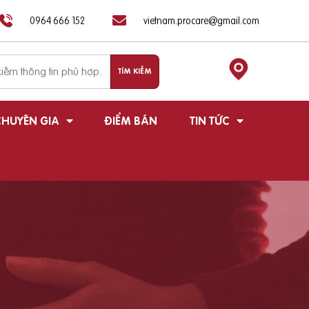
0964 666 152
vietnam.procare@gmail.com
HUYÊN GIA
ĐIỂM BÁN
TIN TỨC