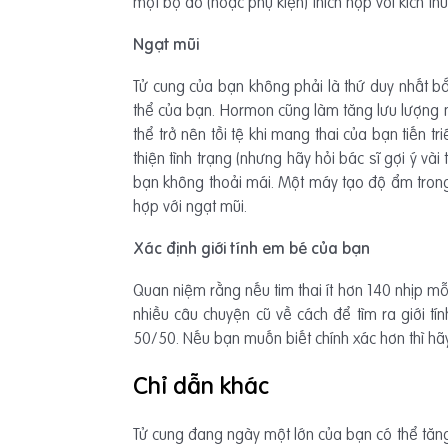
một bộ đồ (hoặc phụ kiện) thích hợp với kích t
Ngạt mũi
Tử cung của bạn không phải là thứ duy nhất bắ
thể của bạn. Hormon cũng làm tăng lưu lượng 
thể trở nên tồi tệ khi mang thai của bạn tiến t
thiện tình trạng (nhưng hãy hỏi bác sĩ gợi ý v
bạn không thoải mái. Một máy tạo độ ẩm trong
hợp với ngạt mũi.
Xác định giới tính em bé của bạn
Quan niệm rằng nếu tim thai ít hơn 140 nhịp mỗi
nhiều câu chuyện cũ về cách để tìm ra giới tí
50/50. Nếu bạn muốn biết chính xác hơn thì hãy
Chỉ dẫn khác
Tử cung đang ngày một lớn của bạn có thể tăng