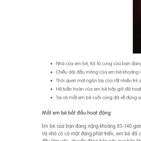
Nhà của em bé, tức tử cung của bạn đang
Chiều dài đầu mông của em bé khoảng 4,5
Thói quen mút ngón tay của rất nhiều trẻ 
Hệ tuần hoàn của em bé bây giờ đã hoạt 
Tai và mắt em bé cuối cùng đã về đúng vị
Mắt em bé bắt đầu hoạt động
Em bé của bạn đang nặng khoảng 85-140 gam v
Và nhờ có cơ mặt đang phát triển, em bé đã 
đầu làm việc, chuyển động bên này qua bên kh