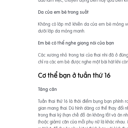
Da của em bé trong suốt
Không có lớp mỡ khiến da của em bé mỏng và 
dưới lớp da mỏng manh.
Em bé có thể nghe giọng nói của bạn
Các xương nhỏ trong tai của thai nhi đã ở đúng
chỉ ra các em bé được nghe một bài hát khi còn
Cơ thể bạn ở tuần thứ 16
Tăng cân
Tuần thai thứ 16 là thời điểm bụng bạn phình 
gian mang thai. Dù hình dáng cơ thể thay đổi 
trong thai kỳ (hạn chế đồ ăn không tốt và ăn n
(hoặc giảm) cân của mỗi phụ nữ là khác nhau. 