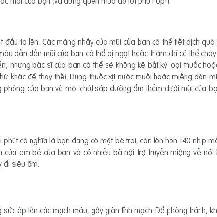
hước mới của bạn (và đừng quên mua đồ lót phù hợp!).
t đầu to lên. Các màng nhầy của mũi của bạn có thể tiết dịch quá
máu dẫn đến mũi của bạn có thể bị ngạt hoặc thậm chí có thể chảy
riển, nhưng bác sĩ của bạn có thể sẽ không kê bất kỳ loại thuốc ho
ài thứ khác để thay thế). Dùng thuốc xịt nước muối hoặc miếng dán m
 phòng của bạn và một chút sáp dưỡng ẩm thấm dưới mũi của bạn 
 phút có nghĩa là bạn đang có một bé trai, còn lớn hơn 140 nhịp mỗ
nh của em bé của bạn và có nhiều bà nội trợ truyền miệng về nó. 
 đi siêu âm.
 sức ép lên các mạch máu, gây giãn tĩnh mạch. Để phòng tránh, kh