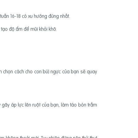
 tuần 16-18 có xu hướng đúng nhất.
 tạo độ ẩm để mũi khỏi khô.
ạn chọn cách cho con bú) ngực của bạn sẽ quay
gây áp lực lên ruột của bạn, làm táo bón trầm
ạn không thoải mái. Tuy nhiên đừng nên thử thụt