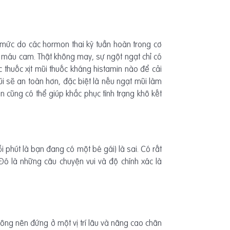
 mức do các hormon thai kỳ tuần hoàn trong cơ
 máu cam. Thật không may, sự ngột ngạt chỉ có
ặc thuốc xịt mũi thuốc kháng histamin nào để cải
ũi sẽ an toàn hơn, đặc biệt là nếu ngạt mũi làm
cũng có thể giúp khắc phục tình trạng khô kết
i phút là bạn đang có một bé gái) là sai. Có rất
Đó là những câu chuyện vui và độ chính xác là
ông nên đứng ở một vị trí lâu và nâng cao chân