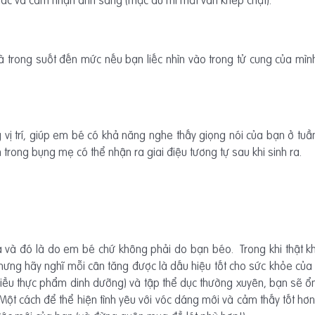
trong suốt đến mức nếu bạn liếc nhìn vào trong tử cung của mì
 vị trí, giúp em bé có khả năng nghe thấy giọng nói của bạn ở tuần
 trong bụng mẹ có thể nhận ra giai điệu tương tự sau khi sinh ra.
ra và đó là do em bé chứ không phải do bạn béo. Trong khi thật k
nhưng hãy nghĩ mỗi cân tăng được là dấu hiệu tốt cho sức khỏe củ
hiều thực phẩm dinh dưỡng) và tập thể dục thường xuyên, bạn sẽ ổn
Một cách để thể hiện tình yêu với vóc dáng mới và cảm thấy tốt hơn