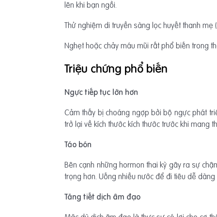
lên khi bạn ngồi.
Thử nghiệm di truyền sàng lọc huyết thanh mẹ (
Nghẹt hoặc chảy máu mũi rất phổ biến trong t
Triệu chứng phổ biến
Ngực tiếp tục lớn hơn
Cảm thấy bị choáng ngợp bởi bộ ngực phát tri
trở lại về kích thước kích thước trước khi mang th
Táo bón
Bên cạnh những hormon thai kỳ gây ra sự chậm
trọng hơn. Uống nhiều nước để đi tiêu dễ dàng
Tăng tiết dịch âm đạo
Mặc dù dịch âm đạo là thực sự có lợi cho cơ th