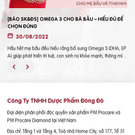
[BÁO SK&ĐS] OMEGA 3 CHO BÀ BẦU – HIỂU ĐỦ ĐỂ
CHỌN ĐÚNG
30/08/2022
Hầu hết mẹ bầu đều hiểu rằng bổ sung Omega 3 (DHA, EP
t
A) giúp phát triển trí tuệ, con sinh ra khỏe mạnh, thông mìn
ô
h. Tuy nhiên, bổ sung Omega 3 bằng cách nào? Chọn loại n
ào để an toàn và đạt hiệu quả tốt thì không phải mẹ bầu nà
o cũng hiểu rõBài viết trên báo Sức Khỏe và Đời Sống mới đ
ây phân tích những điểm quan trọng nhất, theo cách dễ nhậ
n biết nhất giúp mẹ dễ dàng áp dụng và chọn lựa được Om
Công Ty TNHH Dược Phẩm Đông Đô
e
ega 3 (DHA,EPA) tốt - phù hợp với mình.Theo đó, mẹ bầu cầ
n lưu ý những điểm quan trọng sau: Thực phẩm có cung cấ
Đại diện phân phối độc quyền sản phẩm PM Procare và
p Omega 3 (DHA, EPA) là cá nước lạnh như cá hồi, cá ngừ,
PM Procare Diamond tại Việt Nam
cá mòi, cá cơm, cá trích… Tuy nhiên, vì nhiều nguyên nhân k
Địa chỉ: Tầng 1 và Tầng 4, Toà nhà Home City, số 177, Tổ 51
hác nhau việc bổ sung nguồn DHA/EPA thông qua cá tươi k