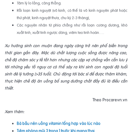
Tâm lý lo lắng, căng thẳng.
Rối loạn kinh nguyệt (vô kinh, có thể là vô kinh nguyên phát hoặc
thứ phát, kinh nguyệt thưa, chu kỳ 2-3 tháng),
Các nguyên nhân từ phía chồng như rối loạn cương dương, khó
xuất tinh, xuất tinh ngược dòng, viêm teo tinh hoàn….
Xu hướng sinh con muộn đang ngày càng trở nên phổ biến trong
thời gian gần đây. Mặc dù chất lượng cuộc sống được nâng cao,
chế độ chăm sóc y tế tốt hơn nhưng các cặp vợ chồng vẫn cần lưu ý
tới những yếu tố nguy cơ có thể sảy ra khi sinh con ngoài độ tuổi
sinh đẻ lý tưởng (>35 tuổi). Chủ động tới bác sĩ để được thăm khám,
thực hiện chế độ ăn uống bổ sung dưỡng chất đầy đủ là điều cần
thiết.
Theo Procarevn.vn
Xem thêm:
Bà bầu nên uống vitamin tổng hợp vào lúc nào
Tiêm phòng mũi 3 trong 1 trước khi mang thai