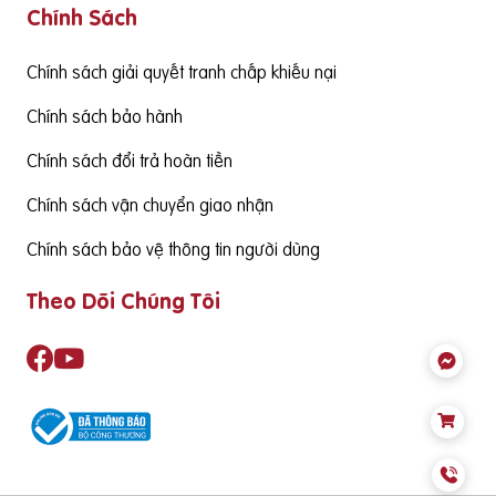
Chính Sách
g cấp hàm lượng DHA cần đạt từ 130mgDHA/ngày trở lên đ
ể đảm bảo cùng thức ăn hàng ngày cung cấp đủ nhu cầu S
ản phẩm cần có nguồn gốc xuất xứ rõ ràng,
Chính sách giải quyết tranh chấp khiếu nại
Chính sách bảo hành
Chính sách đổi trả hoàn tiền
Chính sách vận chuyển giao nhận
Chính sách bảo vệ thông tin người dùng
Theo Dõi Chúng Tôi