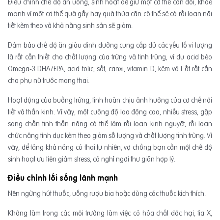
Điều chỉnh chế độ ăn uống, sinh hoạt để giữ một cơ thể cân đối, khỏe
mạnh vì một cơ thể quá gầy hay quá thừa cân có thể sẽ có rối loạn nội
tiết kèm theo và khả năng sinh sản sẽ giảm.
Đảm bảo chế độ ăn giàu dinh dưỡng cung cấp đủ các yếu tố vi lượng
là rất cần thiết cho chất lượng của trứng và tinh trùng, ví dụ acid béo
Omega-3 DHA/EPA, acid folic, sắt, canxi, vitamin D, kẽm và I ốt rất cần
cho phụ nữ trước mang thai.
Hoạt động của buồng trứng, tinh hoàn chịu ảnh hưởng của cơ chế nội
tiết và thần kinh. Vì vậy, một cường độ lao động cao, nhiều stress, gặp
sang chấn tinh thần nặng có thể làm rối loạn kinh nguyệt, rối loạn
chức năng tình dục kèm theo giảm số lượng và chất lượng tinh trùng. Vì
vậy, để tăng khả năng có thai tự nhiên, vợ chồng bạn cần một chế độ
sinh hoạt ưu tiên giảm stress, có nghỉ ngơi thư giãn hợp lý.
Điều chỉnh lối sống lành mạnh
Nên ngừng hút thuốc, uống rượu bia hoặc dùng các thuốc kích thích.
Không làm trong các môi trường làm việc có hóa chất độc hại, tia X,