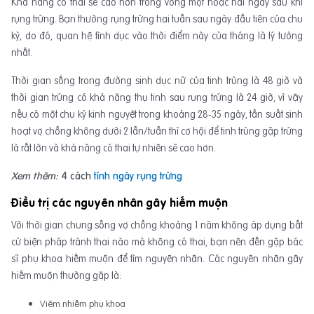
Khả năng có thai sẽ cao hơn trong vòng một hoặc hai ngày sau khi
rụng trứng. Bạn thường rụng trứng hai tuần sau ngày đầu tiên của chu
kỳ, do đó, quan hệ tình dục vào thời điểm này của tháng là lý tưởng
nhất.
Thời gian sống trong đường sinh dục nữ của tinh trùng là 48 giờ và
thời gian trứng có khả năng thụ tinh sau rụng trứng là 24 giờ, vì vậy
nếu có một chu kỳ kinh nguyệt trong khoảng 28-35 ngày, tần suất sinh
hoạt vợ chồng không dưới 2 lần/tuần thì cơ hội để tinh trùng gặp trứng
là rất lớn và khả năng có thai tự nhiên sẽ cao hơn.
Xem thêm:
4 cách
tính ngày rụng trứng
Điều trị các nguyên nhân gây hiếm muộn
Với thời gian chung sống vợ chồng khoảng 1 năm không áp dụng bất
cứ biện pháp tránh thai nào mà không có thai, bạn nên đến gặp bác
sĩ phụ khoa hiếm muộn để tìm nguyên nhân. Các nguyên nhân gây
hiếm muộn thường gặp là:
Viêm nhiễm phụ khoa