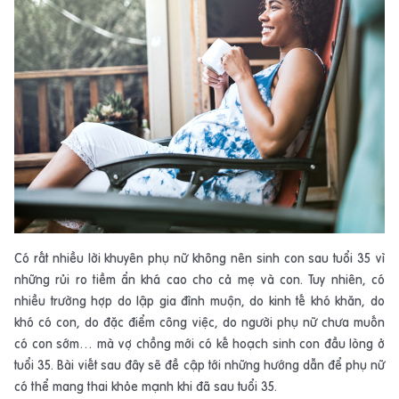
Có rất nhiều lời khuyên phụ nữ không nên sinh con sau tuổi 35 vì
những rủi ro tiềm ẩn khá cao cho cả mẹ và con. Tuy nhiên, có
nhiều trường hợp do lập gia đình muộn, do kinh tế khó khăn, do
khó có con, do đặc điểm công việc, do người phụ nữ chưa muốn
có con sớm… mà vợ chồng mới có kế hoạch sinh con đầu lòng ở
tuổi 35. Bài viết sau đây sẽ đề cập tới những hướng dẫn để phụ nữ
có thể mang thai khỏe mạnh khi đã sau tuổi 35.