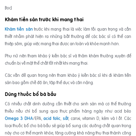
[toc]
Khám tiền sản trước khi mang thai
Khám tiền sản
trước khi mang thai là việc làm tối quan trọng và cần
thiết nhằm phát hiện ra những bất thường để các bác sĩ có thể can
thiệp sớm, giúp việc mang thai được an toàn và khỏe mạnh hơn.
Phụ nữ nên tham khảo ý kiến bác sĩ và thăm khám thường xuyên để
chuẩn bị về mặt thể chất tốt nhất khi mang thai.
Các vấn đề quan trọng nên tham khảo ý kiến bác sĩ khi đi khám tiền
sản bao gồm chế độ ăn, tập thể dục và cân nặng.
Dùng thuốc bổ bà bầu
Có nhiều chất dinh dưỡng cần thiết cho sinh sản mà cơ thể thường
thiếu nếu chỉ bổ sung qua thực phẩm hàng ngày như acid béo
Omega 3
DHA
/EPA,
acid folic
,
sắt
, canxi, vitamin D, kẽm và I ốt. Các
loại thuốc bổ cho bà bầu sẽ giúp bổ sung các dưỡng chất quan trọng
này cho cơ thể mạnh khỏe, tăng cường khả năng thụ thai thành công