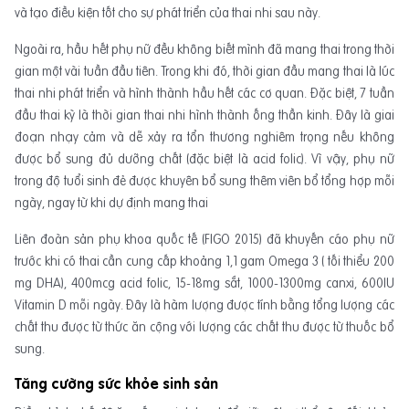
và tạo điều kiện tốt cho sự phát triển của thai nhi sau này.
Ngoài ra, hầu hết phụ nữ đều không biết mình đã mang thai trong thời
gian một vài tuần đầu tiên. Trong khi đó, thời gian đầu mang thai là lúc
thai nhi phát triển và hình thành hầu hết các cơ quan. Đặc biệt, 7 tuần
đầu thai kỳ là thời gian thai nhi hình thành ống thần kinh. Đây là giai
đoạn nhạy cảm và dễ xảy ra tổn thương nghiêm trọng nếu không
được bổ sung đủ dưỡng chất (đặc biệt là acid folic). Vì vậy, phụ nữ
trong độ tuổi sinh đẻ được khuyên bổ sung thêm viên bổ tổng hợp mỗi
ngày, ngay từ khi dự định mang thai
Liên đoàn sản phụ khoa quốc tế (FIGO 2015) đã khuyến cáo phụ nữ
trước khi có thai cần cung cấp khoảng 1,1 gam Omega 3 ( tối thiểu 200
mg DHA), 400mcg acid folic, 15-18mg sắt, 1000-1300mg canxi, 600IU
Vitamin D mỗi ngày. Đây là hàm lượng được tính bằng tổng lượng các
chất thu được từ thức ăn cộng với lượng các chất thu được từ thuốc bổ
sung.
Tăng cường sức khỏe sinh sản