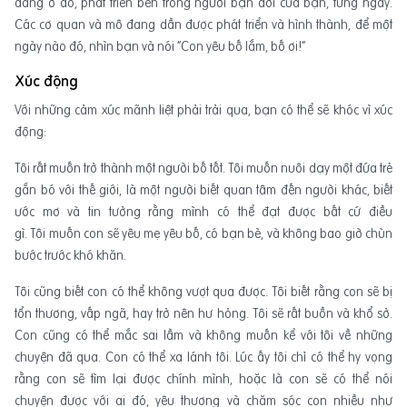
đang ở đó, phát triển bên trong người bạn đời của bạn, từng ngày.
Các cơ quan và mô đang dần được phát triển và hình thành, để một
ngày nào đó, nhìn bạn và nói “Con yêu bố lắm, bố ơi!”
Xúc động
Với những cảm xúc mãnh liệt phải trải qua, bạn có thể sẽ khóc vì xúc
động:
Tôi rất muốn trở thành một người bố tốt. Tôi muốn nuôi dạy một đứa trẻ
gắn bó với thế giới, là một người biết quan tâm đến người khác, biết
ước mơ và tin tưởng rằng mình có thể đạt được bất cứ điều
gì. Tôi muốn con sẽ yêu mẹ yêu bố, có bạn bè, và không bao giờ chùn
bước trước khó khăn.
Tôi cũng biết con có thể không vượt qua được. Tôi biết rằng con sẽ bị
tổn thương, vấp ngã, hay trở nên hư hỏng. Tôi sẽ rất buồn và khổ sở.
Con cũng có thể mắc sai lầm và không muốn kể với tôi về những
chuyện đã qua. Con có thể xa lánh tôi. Lúc ấy tôi chỉ có thể hy vọng
rằng con sẽ tìm lại được chính mình, hoặc là con sẽ có thể nói
chuyện được với ai đó, yêu thương và chăm sóc con nhiều như