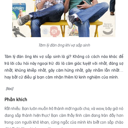
Tâm lý đàn ông khi vợ sắp sinh
Tâm lý đàn ông khi vợ sắp sinh là gì? Không có cách nào khác để
trả lời câu hỏi này ngoại trừ: đó là c
ảm giác tuyệt vời nhất, đáng sợ
nhất, khủng khiếp nhất, gây cảm hứng nhất, gây nhầm lẫn nhất…
hay bất cứ điều gì bạn cảm nhận thêm từ kinh nghiệm của mình.
[toc]
Phấn khích
Rất nhiều. Bạn luôn muốn trở thành một người cha, và wow, bây giờ nó
đang sắp thành hiện thực! Bạn cảm thấy tình cảm đang tràn đầy hơn
trong con người khô khan, cứng ngắc của mình khi biết con sắp chào