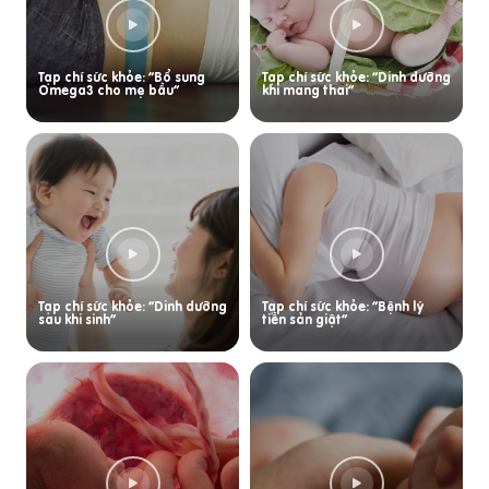
Tạp chí sức khỏe: “Bổ sung
Tạp chí sức khỏe: “Dinh dưỡng
Omega3 cho mẹ bầu”
khi mang thai”
Tạp chí sức khỏe: “Dinh dưỡng
Tạp chí sức khỏe: “Bệnh lý
sau khi sinh”
tiền sản giật”