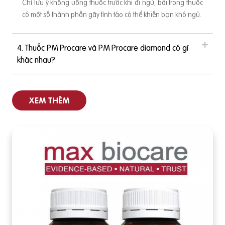
Chỉ lưu ý không uống thuốc trước khi đi ngủ, bởi trong thuốc
hay đổi cho việc
có một số thành phần gây tỉnh táo có thể khiến bạn khó ngủ.
4. Thuốc PM Procare và PM Procare diamond có gì
khác nhau?
XEM THÊM