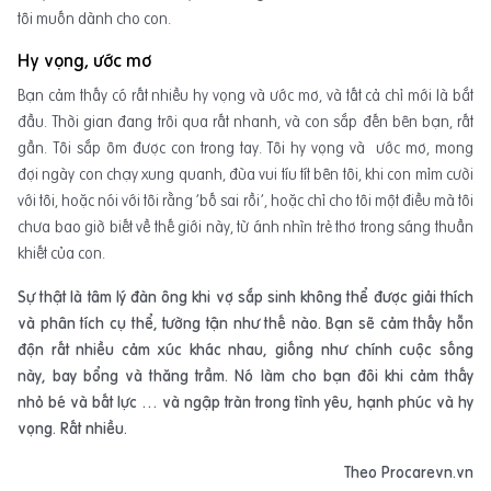
tôi muốn dành cho con.
Hy vọng, ước mơ
Bạn cảm thấy có rất nhiều hy vọng và ước mơ, và tất cả chỉ mới là bắt
đầu. Thời gian đang trôi qua rất nhanh, và con sắp đến bên bạn, rất
gần. Tôi sắp ôm được con trong tay. Tôi hy vọng và ước mơ, mong
đợi ngày con chạy xung quanh, đùa vui tíu tít bên tôi, khi con mỉm cười
với tôi, hoặc nói với tôi rằng ‘bố sai rồi’, hoặc chỉ cho tôi một điều mà tôi
chưa bao giờ biết về thế giới này, từ ánh nhìn trẻ thơ trong sáng thuần
khiết của con.
Sự thật là tâm lý đàn ông khi vợ sắp sinh không thể được giải thích
và phân tích cụ thể, tường tận như thế nào. Bạn sẽ cảm thấy hỗn
độn rất nhiều cảm xúc khác nhau, giống như chính cuộc sống
này, bay bổng và thăng trầm. Nó làm cho bạn đôi khi cảm thấy
nhỏ bé và bất lực … và ngập tràn trong tình yêu, hạnh phúc và hy
vọng. Rất nhiều.
Theo Procarevn.vn