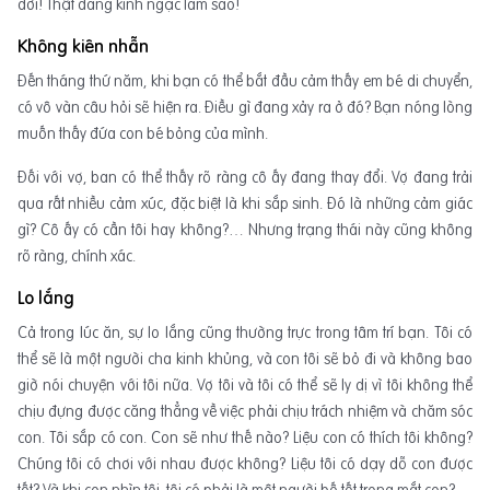
đời! Thật đáng kinh ngạc làm sao!
Không kiên nhẫn
Đến tháng thứ năm, khi bạn có thể bắt đầu cảm thấy em bé di chuyển,
có vô vàn câu hỏi sẽ hiện ra. Điều gì đang xảy ra ở đó? Bạn nóng lòng
muốn thấy đứa con bé bỏng của mình.
Đối với vợ, ban có thể thấy rõ ràng cô ấy đang thay đổi. Vợ đang trải
qua rất nhiều cảm xúc, đặc biệt là khi sắp sinh. Đó là những cảm giác
gì? Cô ấy có cần tôi hay không?… Nhưng trạng thái này cũng không
rõ ràng, chính xác.
Lo lắng
Cả trong lúc ăn, sự lo lắng cũng thường trực trong tâm trí bạn. Tôi có
thể sẽ là một người cha kinh khủng, và con tôi sẽ bỏ đi và không bao
giờ nói chuyện với tôi nữa. Vợ tôi và tôi có thể sẽ ly dị vì tôi không thể
chịu đựng được căng thẳng về việc phải chịu trách nhiệm và chăm sóc
con. Tôi sắp có con. Con sẽ như thế nào? Liệu con có thích tôi không?
Chúng tôi có chơi với nhau được không? Liệu tôi có dạy dỗ con được