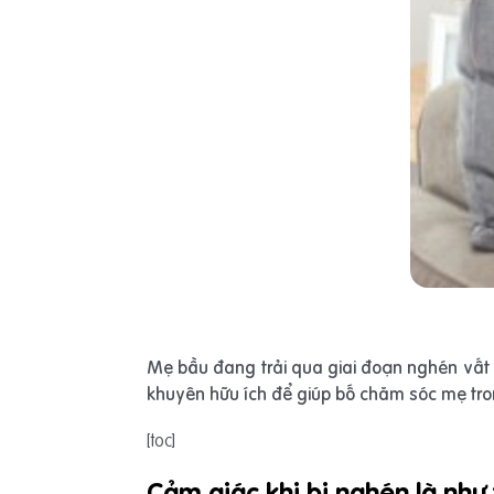
Mẹ bầu đang trải qua giai đoạn nghén vất 
khuyên hữu ích để giúp bố chăm sóc mẹ tron
[toc]
Cảm giác khi bị nghén là như