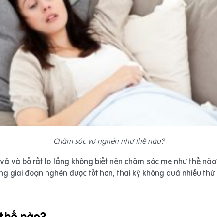
Chăm sóc vợ nghén như thế nào?
vả và bố rất lo lắng không biết nên chăm sóc mẹ như thế nào?
g giai đoạn nghén được tốt hơn, thai kỳ không quá nhiều thử
 thế nào?