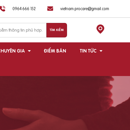
0964 666 152
vietnam.procare@gmail.com
HUYÊN GIA
ĐIỂM BÁN
TIN TỨC