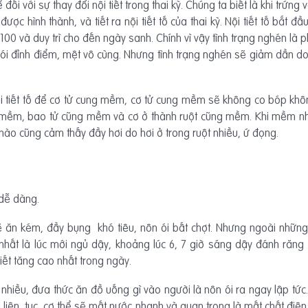
i với sự thay đổi nội tiết trong thai kỳ. Chúng ta biết là khi trứng
được hình thành, và tiết ra nội tiết tố của thai kỳ. Nội tiết tố bắ
 100 và duy trì cho đến ngày sanh. Chính vì vậy tình trạng nghén là p
ói đỉnh điểm, mệt vô cùng. Nhưng tình trạng nghén sẽ giảm dần do
i tiết tố để cơ tử cung mềm, cơ tử cung mềm sẽ không co bóp không 
g mềm, bao tử cũng mềm và cơ ở thành ruột cũng mềm. Khi mềm nh
nào cũng cảm thấy đầy hơi do hơi ở trong ruột nhiều, ứ đọng.
 dễ dàng.
ẽ ăn kém, đầy bụng khó tiêu, nôn ói bất chợt. Nhưng ngoài những 
hất là lúc mới ngủ dậy, khoảng lúc 6, 7 giờ sáng dậy đánh răng l
tiết tăng cao nhất trong ngày.
hiều, đưa thức ăn đồ uống gì vào người là nôn ói ra ngay lập tức.
liên tục, cơ thể sẽ mất nước nhanh và quan trọng là mất chất điện 