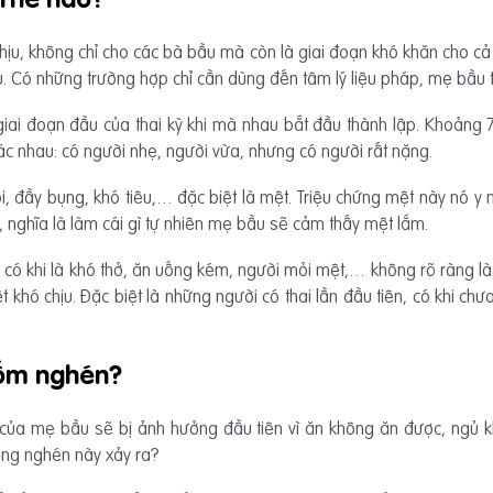
chịu, không chỉ cho các bà bầu mà còn là giai đoạn khó khăn cho cả
. Có những trường hợp chỉ cần dùng đến tâm lý liệu pháp, mẹ bầu tự
 giai đoạn đầu của thai kỳ khi mà nhau bắt đầu thành lập. Khoảng
ác nhau: có người nhẹ, người vừa, nhưng có người rất nặng.
i, đầy bụng, khó tiêu,… đặc biệt là mệt. Triệu chứng mệt này nó y
ậy, nghĩa là làm cái gì tự nhiên mẹ bầu sẽ cảm thấy mệt lắm.
 có khi là khó thở, ăn uống kém, người mỏi mệt,… không rõ ràng là
khó chịu. Đặc biệt là những người có thai lần đầu tiên, có khi chư
 ốm nghén?
của mẹ bầu sẽ bị ảnh hưởng đầu tiên vì ăn không ăn được, ngủ k
trạng nghén này xảy ra?