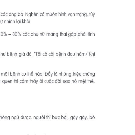
 các ông bố. Nghén có muôn hình vạn trạng, tùy
 nhiên lại khỏi.
 70% – 80% các phụ nữ mang thai gặp phải tình
 như bệnh giả đò. “Tôi có cái bệnh đau hàm/ Khi
 một bệnh cụ thể nào. Đấy là những triệu chứng
a quen thì cảm thấy ôi cuộc đời sao nó mệt thế,
hông ngủ được, người thì bực bội, gây gây, bố