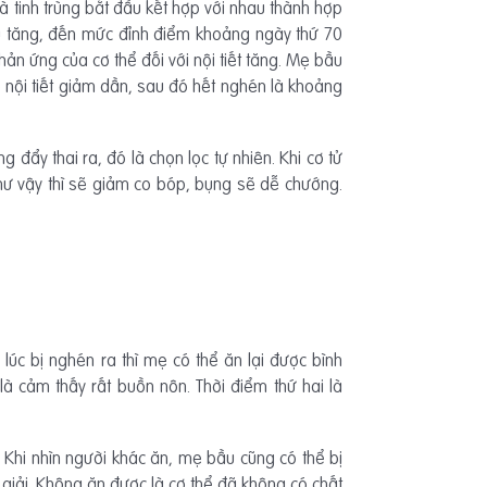
 và tinh trùng bắt đầu kết hợp với nhau thành hợp
t đầu tăng, đến mức đỉnh điểm khoảng ngày thứ 70
hản ứng của cơ thể đối với nội tiết tăng. Mẹ bầu
 nội tiết giảm dần, sau đó hết nghén là khoảng
đẩy thai ra, đó là chọn lọc tự nhiên. Khi cơ tử
ư vậy thì sẽ giảm co bóp, bụng sẽ dễ chướng.
lúc bị nghén ra thì mẹ có thể ăn lại được bình
à cảm thấy rất buồn nôn. Thời điểm thứ hai là
 Khi nhìn người khác ăn, mẹ bầu cũng có thể bị
giải. Không ăn được là cơ thể đã không có chất