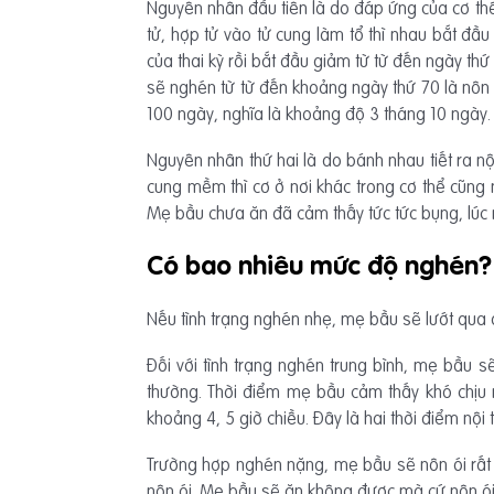
Nguyên nhân đầu tiên là do đáp ứng của cơ thể đố
tử, hợp tử vào tử cung làm tổ thì nhau bắt đầu 
của thai kỳ rồi bắt đầu giảm từ từ đến ngày thứ
sẽ nghén từ từ đến khoảng ngày thứ 70 là nôn 
100 ngày, nghĩa là khoảng độ 3 tháng 10 ngày.
Nguyên nhân thứ hai là do bánh nhau tiết ra nộ
cung mềm thì cơ ở nơi khác trong cơ thể cũn
Mẹ bầu chưa ăn đã cảm thấy tức tức bụng, lúc 
Có bao nhiêu mức độ nghén?
Nếu tình trạng nghén nhẹ, mẹ bầu sẽ lướt qua
Đối với tình trạng nghén trung bình, mẹ bầu s
thường. Thời điểm mẹ bầu cảm thấy khó chịu n
khoảng 4, 5 giờ chiều. Đây là hai thời điểm nội 
Trường hợp nghén nặng, mẹ bầu sẽ nôn ói rất n
nôn ói. Mẹ bầu sẽ ăn không được mà cứ nôn ói 