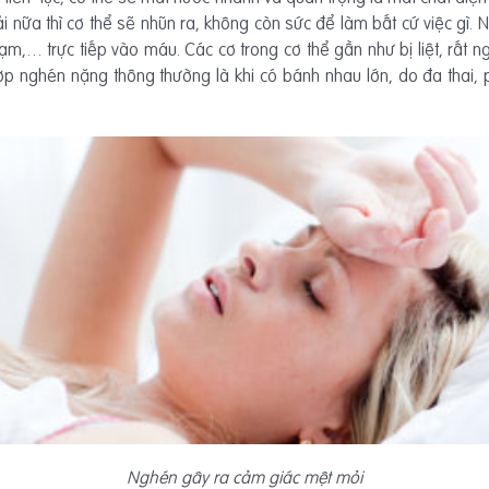
i nữa thì cơ thể sẽ nhũn ra, không còn sức để làm bất cứ việc gì.
 đạm,… trực tiếp vào máu. Các cơ trong cơ thể gần như bị liệt, rất 
 nghén nặng thông thường là khi có bánh nhau lớn, do đa thai, ph
Nghén gây ra cảm giác mệt mỏi