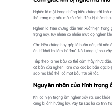
Nghén là một trong những triệu chứng rất khó 
thể trạng mẹ bầu mà có cách điều trị khác nhau
Nghén là triệu chứng đầu tiên xuất hiện trong
trạng này. Tuy nhiên có nhiều mức độ nghén kh
Các triệu chứng hay gặp là buồn nôn, rồi nôn ó
ăn thì khỏi khi làm thì đau”. Nó tương tự như v
Tiếp theo là mẹ bầu có thể cảm thấy nhức đầu,
cơ bản của nghén, làm cho các bà bầu đặc biệt 
sao mà khổ thế, cả một bầu trời bế tắc.
Nguyên nhân của tình trạng
Khi có hiện tượng ốm nghén xảy ra, sức khỏe 
cũng bị ảnh hưởng lây. Vậy tại sao lại có tình 