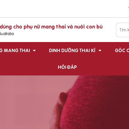
dùng cho phụ nữ mang thai và nuôi con bú
ustralia
G MANG THAI
DINH DƯỠNG THAI KÌ
GÓC C
HỎI ĐÁP