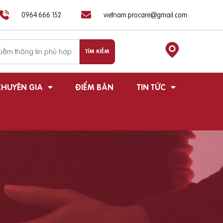
0964 666 152
vietnam.procare@gmail.com
HUYÊN GIA
ĐIỂM BÁN
TIN TỨC