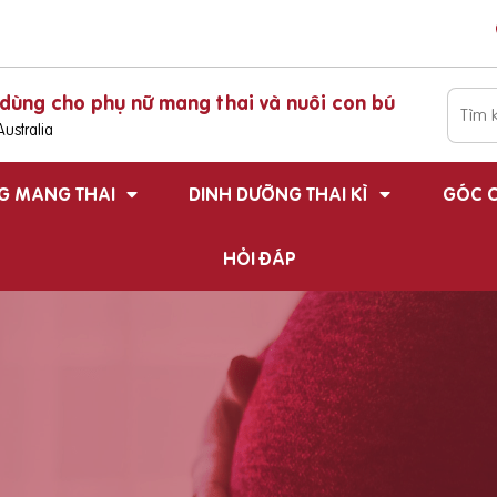
dùng cho phụ nữ mang thai và nuôi con bú
ustralia
G MANG THAI
DINH DƯỠNG THAI KÌ
GÓC C
HỎI ĐÁP