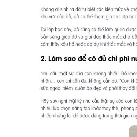
Không ai sinh ra đã tự biết các kiến thức về ch
khu vực của bố, bố có thể tham gia các lớp học 
Tại lớp học này, bố cũng có thể làm quen được
sẵn sàng giúp đỡ và giải đáp thắc mắc cho bố,
cảm thấy xấu hổ hoặc do dự khi thắc mắc và hỏ
2. Làm sao để có đủ chi phí n
Nhu cầu thật sự của con không nhiều. Bố kh
nhân… con chỉ cần đủ, không cần dư. “Con kh
sữa ngoại hiếm; quần áo đẹp và phải thay đổi l
Hãy suy nghĩ thật kỹ nhu cầu thật sự của con là
nhiều lựa chọn sáng tạo khác thay thế, phong
nhiều nhưng lại chỉ được dùng trong thời gian