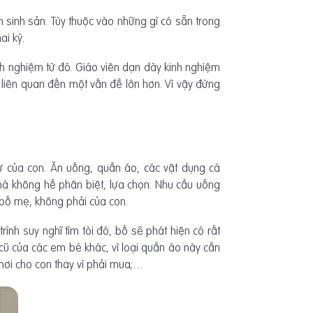
ền sinh sản. Tùy thuộc vào những gì có sẵn trong
ai kỳ.
nh nghiệm từ đó. Giáo viên dạn dày kinh nghiệm
 liên quan đến một vấn đề lớn hơn. Vì vậy đừng
 của con. Ăn uống, quần áo, các vật dụng cá
à không hề phân biệt, lựa chọn. Nhu cầu uống
a bố mẹ, không phải của con.
rình suy nghĩ tìm tòi đó, bố sẽ phát hiện có rất
ũ của các em bé khác, vì loại quần áo này cần
hơi cho con thay vì phải mua;…