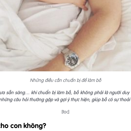
Những điều cần chuẩn bị để làm bố
ưa sẵn sàng… khi chuẩn bị làm bố, bố không phải là người duy n
những câu hỏi thường gặp và gợi ý thực hiện, giúp bố có sự thoải m
[toc]
 cho con không?