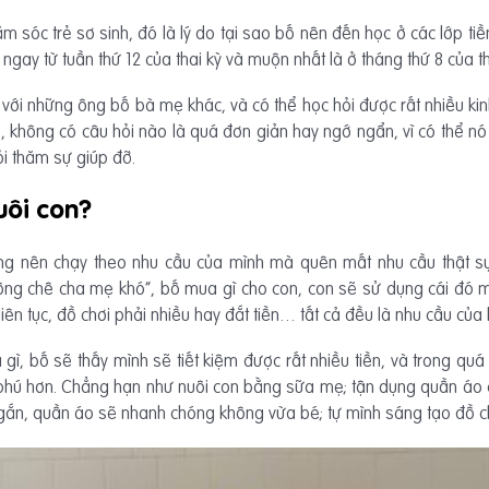
ăm sóc trẻ sơ sinh, đó là lý do tại sao bố nên đến học ở các lớp ti
ngay từ tuần thứ 12 của thai kỳ và muộn nhất là ở tháng thứ 8 của th
 với những ông bố bà mẹ khác, và có thể học hỏi được rất nhiều ki
 không có câu hỏi nào là quá đơn giản hay ngớ ngẩn, vì có thể nó
i thăm sự giúp đỡ.
uôi con?
ông nên chạy theo nhu cầu của mình mà quên mất nhu cầu thật sự
ông chê cha mẹ khó”, bố mua gì cho con, con sẽ sử dụng cái đó m
iên tục, đồ chơi phải nhiều hay đắt tiền… tất cả đều là nhu cầu củ
 gì, bố sẽ thấy mình sẽ tiết kiệm được rất nhiều tiền, và trong quá t
 phú hơn. Chẳng hạn như nuôi con bằng sữa mẹ; tận dụng quần áo c
 ngắn, quần áo sẽ nhanh chóng không vừa bé; tự mình sáng tạo đồ c