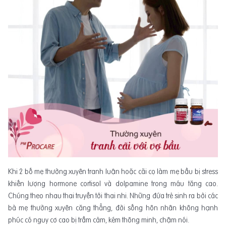
Khi 2 bố mẹ thường xuyên tranh luận hoặc cãi cọ làm mẹ bầu bị stress
khiến lượng hormone cortisol và dolpamine trong máu tăng cao.
Chúng theo nhau thai truyền tới thai nhi. Những đứa trẻ sinh ra bởi các
bà mẹ thường xuyên căng thẳng, đời sống hôn nhân không hạnh
phúc có nguy cơ cao bị trầm cảm, kém thông minh, chậm nói.