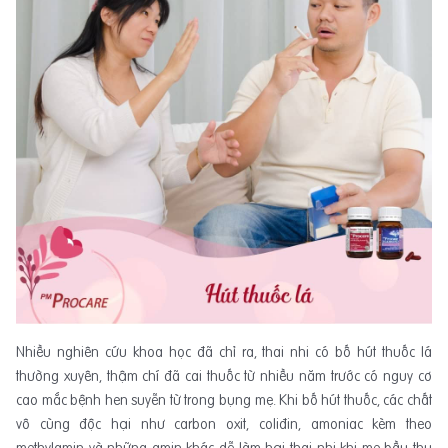
Nhiều nghiên cứu khoa học đã chỉ ra, thai nhi có bố hút thuốc lá
thường xuyên, thậm chí đã cai thuốc từ nhiều năm trước có nguy cơ
cao mắc bệnh hen suyễn từ trong bụng mẹ. Khi bố hút thuốc, các chất
vô cùng độc hại như carbon oxit, coliđin, amoniac kèm theo
methylamin và những amin khác dễ làm hại thai nhi khi mẹ bầu thụ