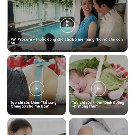
PM Procare – Thuốc dùng cho các bà mẹ mang thai và cho con
bú
Tạp chí sức khỏe: “Bổ sung
Tạp chí sức khỏe: “Dinh dưỡng
Omega3 cho mẹ bầu”
khi mang thai”