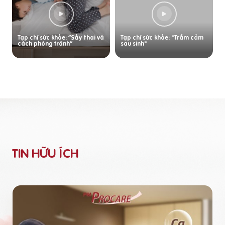
Tạp chí sức khỏe: “Sảy thai và
Tạp chí sức khỏe: "Trầm cảm
cách phòng tránh”
sau sinh"
TIN HỮU ÍCH