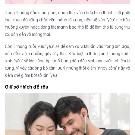
Trong 3 tháng đầu mang thai, nhau thai vẫn chưa hình thành, mô phôi
thai chưa đủ vững chắc trên thành tử cung, nếu bố vẫn “yêu” mẹ bầu
thường xuyên hoặc động tác mạnh bạo, thô lỗ dễ làm cho tử cung thu
co, dẫn đến vỡ màng thai.
Còn 3 tháng cuối, việc “yêu” sẽ dễ đem cả vi khuẩn vào trong âm đạo,
dẫn đến viêm nhiễm, gây sẩy thai. Đặc biệt là thời gian 1 tháng trước
sinh, “yêu” sẽ làm tăng áp lực ổ bụng dẫn đến sinh non, viêm nhiễm tử
cung. Vì vậy các ông bố cần lưu ý những thời điểm “nhạy cảm” này và
kiềm chế giảm bớt số lần “yêu
Giữ sở thích để râu