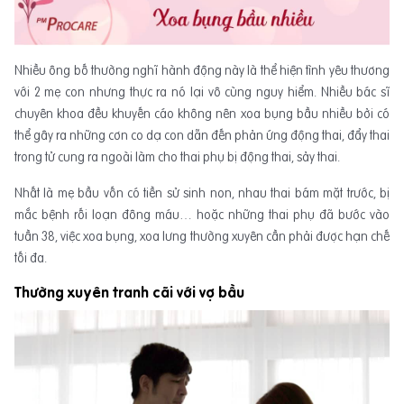
Nhiều ông bố thường nghĩ hành động này là thể hiện tình yêu thương
với 2 mẹ con nhưng thực ra nó lại vô cùng nguy hiểm. Nhiều bác sĩ
chuyên khoa đều khuyến cáo không nên xoa bụng bầu nhiều bởi có
thể gây ra những cơn co dạ con dẫn đến phản ứng động thai, đẩy thai
trong tử cung ra ngoài làm cho thai phụ bị động thai, sảy thai.
Nhất là mẹ bầu vốn có tiền sử sinh non, nhau thai bám mặt trước, bị
mắc bệnh rối loạn đông máu… hoặc những thai phụ đã bước vào
tuần 38, việc xoa bụng, xoa lưng thường xuyên cần phải được hạn chế
tối đa.
Thường xuyên tranh cãi với vợ bầu