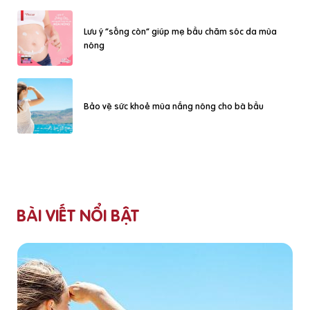
Lưu ý “sống còn” giúp mẹ bầu chăm sóc da mùa
nóng
Bảo vệ sức khoẻ mùa nắng nóng cho bà bầu
BÀI VIẾT NỔI BẬT