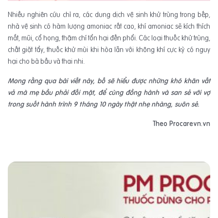
Nhiều nghiên cứu chỉ ra, các dung dịch vệ sinh khử trùng trong bếp,
nhà vệ sinh có hàm lượng amoniac rất cao, khí amoniac sẽ kích thích
mắt, mũi, cổ họng, thậm chí tổn hại đến phổi. Các loại thuốc khử trùng,
chất giặt tẩy, thuốc khử mùi khi hòa lẫn với không khí cực kỳ có nguy
hại cho bà bầu và thai nhi.
Mong rằng qua bài viết này, bố sẽ hiểu được những khó khăn vất
vả mà mẹ bầu phải đối mặt, để cùng đồng hành và san sẻ với vợ
trong suốt hành trình 9 tháng 10 ngày thật nhẹ nhàng, suôn sẻ.
Theo Procarevn.vn