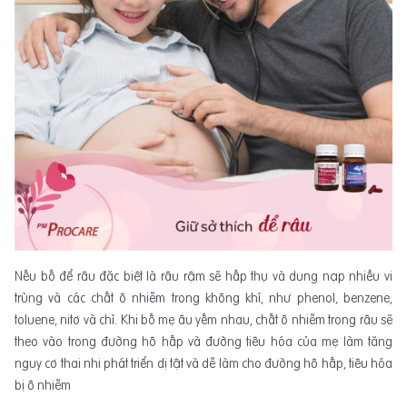
Nếu bố để râu đặc biệt là râu rậm sẽ hấp thụ và dung nạp nhiều vi
trùng và các chất ô nhiễm trong không khí, như phenol, benzene,
toluene, nitơ và chì. Khi bố mẹ âu yếm nhau, chất ô nhiễm trong râu sẽ
theo vào trong đường hô hấp và đường tiêu hóa của mẹ làm tăng
nguy cơ thai nhi phát triển dị tật và dễ làm cho đường hô hấp, tiêu hóa
bị ô nhiễm