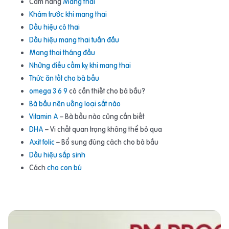
Cẩm nang
Mang thai
Khám trước khi mang thai
Dấu hiệu có thai
Dấu hiệu mang thai tuần đầu
Mang thai tháng đầu
Những điều cấm kỵ khi mang thai
Thức ăn tốt cho bà bầu
omega 3 6 9
có cần thiết cho bà bầu?
Bà bầu nên uống loại sắt nào
Vitamin A
– Bà bầu nào cũng cần biết
DHA
– Vi chất quan trọng không thể bỏ qua
Axit folic
– Bổ sung đúng cách cho bà bầu
Dấu hiệu sắp sinh
Cách
cho con bú