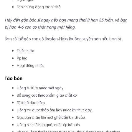
Tập những động tác hít thở.
Hãy đến gặp bác sĩ ngay nếu bạn mang thai ít hơn 35 tuần, và bạn
bị hơn 4-6 cơn co thắt trong một tiếng.
Bạn có thể gặp cơn gò Braxton-Hicks thường xuyên hơn nếu bạn bị
Thiếu nước
Áp lực
Hoạt đồng nhiều
Táo bón
Uống 8-10 ly nước một ngày.
Bổ sung các thực phẩm giàu chất xơ
Tập thể dục thêm.
Uống trà dược thảo ấm hay nước khi thức dậy.
Gác bàn chân lên một ghế đẩu khi đi cầu.
Uống sinh tố hoa quả, nước ép trái cây.
Không uống thuốc nhuận trường khi chưa được bác sĩ cho phép.