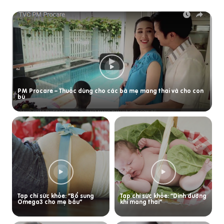
PM Procare – Thuốc dùng cho các bà mẹ mang thai và cho con
bú
Tạp chí sức khỏe: “Bổ sung
Tạp chí sức khỏe: “Dinh dưỡng
Omega3 cho mẹ bầu”
khi mang thai”