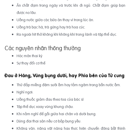
Ăn chất đạm trong ngày và trước khi đi ngủ. Chất đạm giúp bạn
được no lâu.
Uống nước giữa các bữa ăn thay vì trong lúc ăn.
Uống trà bạc hà, trà gừng hay trà hoa cúc.
Ra ngoài hít thở không khí không khí trong lành và tập thể dục.
Các nguyên nhân thông thường
Hóc môn thai kỳ
Sự thay đổi cơ thể
Đau ở Háng, Vùng bụng dưới, hay Phía bên của Tử cung
Thử đắp miếng đệm sưởi ấm hay tắm ngâm trong bồn nước ấm.
Nghỉ ngơi.
Uống thuốc giảm đau theo toa của bác sĩ
Tập thể dục xoay vùng khung chậu.
Khi nằm nghỉ để gối giữa hai chân và dưới bụng.
Dùng đai thai sản nếu cơ bắp bụng yếu.
Không vặn, nâng vật nặng hay thực hiện chuyển động bất thình