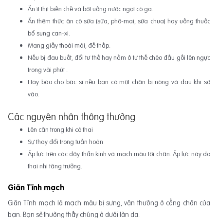
Ăn ít thịt biến chế và bớt uống nước ngọt có ga.
Ăn thêm thức ăn có sữa (sữa, phô-mai, sữa chua) hay uống thuốc
bổ sung can-xi.
Mang giầy thoải mái, đế thấp.
Nếu bị đau buốt, đổi tư thế hay nằm ở tư thế chéo đầu gối lên ngực
trong vài phút .
Hãy báo cho bác sĩ nếu bạn có một chân bị nóng và đau khi sờ
vào.
Các nguyên nhân thông thường
Lên cân trong khi có thai
Sự thay đổi trong tuần hoàn
Áp lực trên các dây thần kinh và mạch máu tới chân. Áp lực này do
thai nhi tăng trưởng.
Giãn Tĩnh mạch
Giãn Tĩnh mạch là mạch máu bị sưng, vặn thường ở cẳng chân của
bạn. Bạn sẽ thường thấy chúng ở dưới làn da.