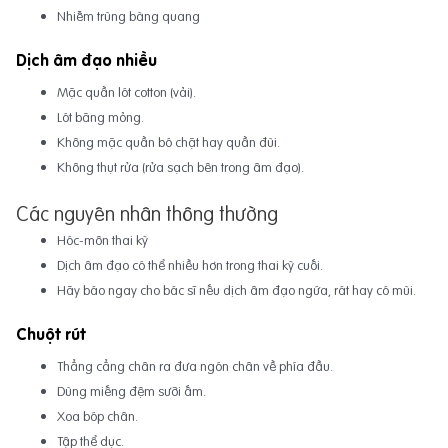
Nhiễm trùng bàng quang
Dịch âm đạo nhiều
Mặc quần lót cotton (vải).
Lót băng mỏng.
Không mặc quần bó chặt hay quần đùi.
Không thụt rửa (rửa sạch bên trong âm đạo).
Các nguyên nhân thông thường
Hóc-môn thai kỳ
Dịch âm đạo có thể nhiều hơn trong thai kỳ cuối.
Hãy báo ngay cho bác sĩ nếu dịch âm đạo ngứa, rát hay có mùi.
Chuột rút
Thẳng cẳng chân ra đưa ngón chân về phía đầu.
Dùng miếng đệm sưỡi ấm.
Xoa bóp chân.
Tập thể dục.