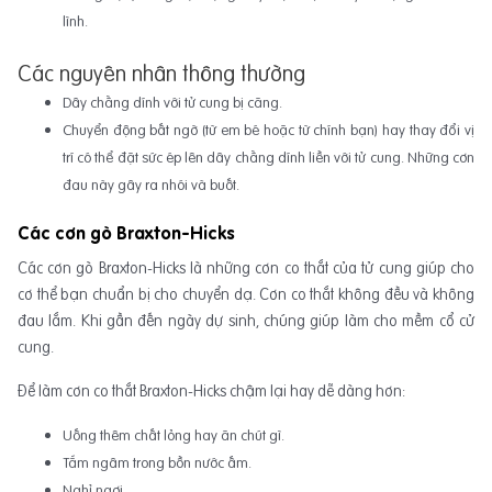
lình.
Các nguyên nhân thông thường
Dây chằng dính với tử cung bị căng.
Chuyển động bất ngờ (từ em bé hoặc từ chính bạn) hay thay đổi vị
trí có thể đặt sức ép lên dây chằng dính liền với tử cung. Những cơn
đau này gây ra nhói và buốt.
Các cơn gò Braxton-Hicks
Các cơn gò Braxton-Hicks là những cơn co thắt của tử cung giúp cho
cơ thể bạn chuẩn bị cho chuyển dạ. Cơn co thắt không đều và không
đau lắm. Khi gần đến ngày dự sinh, chúng giúp làm cho mềm cổ cử
cung.
Để làm cơn co thắt Braxton-Hicks chậm lại hay dễ dàng hơn:
Uống thêm chất lỏng hay ăn chút gì.
Tắm ngâm trong bồn nước ấm.
Nghỉ ngơi.