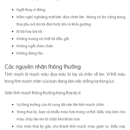
Ngồi thay vì đứng.
Nằm nghỉ nghiêng một bên đưa chân lên. Mang vớ da nâng bụng
thai phụ (vớ da tới đùi) trước khi ra khỏi giường.
Đi bộ hay bơi lội.
Không mang vớ chật tới đầu gối.
Không ngồi chéo chân.
Không đứng lâu.
Các nguyên nhân thông thường
Tĩnh mạch là mạch máu đưa máu từ tay và chân về tim. Vì thế máu
trong tĩnh mạch chân của bạn đang làm việc chống lại trọng lực.
Giãn tĩnh mạch thông thường trong thai kỳ vì:
Sự tăng trưởng của tử cung đè nén lên tĩnh mạch chân.
Trong thai kỳ, bạn có nhiều máu hơn trong cơ thể. Điều này làm cho
máu chảy lên tim từ chân khó khăn hơn.
Hóc môn thai kỳ gây cho thành tĩnh mạch máu giãn ra. Điều này