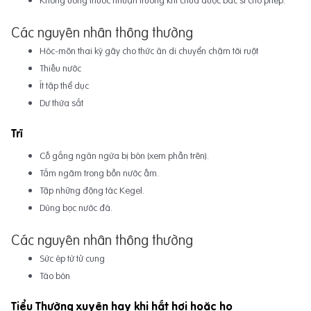
Các nguyên nhân thông thường
Hóc-môn thai kỳ gây cho thức ăn di chuyển chậm tới ruột
Thiếu nước
Ít tập thể dục
Dư thừa sắt
Trĩ
Cố gắng ngăn ngừa bị bón (xem phần trên).
Tắm ngâm trong bồn nước ấm.
Tập những động tác Kegel.
Dùng bọc nước đá.
Các nguyên nhân thông thường
Sức ép từ tử cung
Táo bón
Tiểu Thường xuyên hay khi hắt hơi hoặc ho