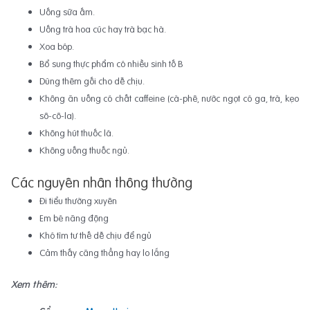
Uống sữa ấm.
Uống trà hoa cúc hay trà bạc hà.
Xoa bóp.
Bổ sung thực phẩm có nhiều sinh tố B
Dùng thêm gối cho dễ chịu.
Không ăn uống có chất caffeine (cà-phê, nước ngọt có ga, trà, kẹo
sô-cô-la).
Không hút thuốc lá.
Không uống thuốc ngủ.
Các nguyên nhân thông thường
Đi tiểu thường xuyên
Em bé năng động
Khó tìm tư thế dễ chịu để ngủ
Cảm thấy căng thẳng hay lo lắng
Xem thêm: