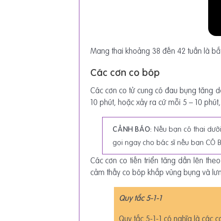
Mang thai khoảng 38 đến 42 tuần là bắt 
Các cơn co bóp
Các cơn co tử cung có đau bụng tăng dầ
10 phút, hoặc xảy ra cứ mỗi 5 – 10 phút,
CẢNH BÁO:
Nếu bạn có thai dưới
gọi ngay cho bác sĩ nếu bạn CÓ BẤ
Các cơn co tiến triển tăng dần lên the
cảm thấy co bóp khắp vùng bụng và lưn
Quy tắc 5-1-1
Quy tắc 5-1-1 có nghĩa là các c