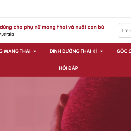
dùng cho phụ nữ mang thai và nuôi con bú
ustralia
G MANG THAI
DINH DƯỠNG THAI KÌ
GÓC C
HỎI ĐÁP