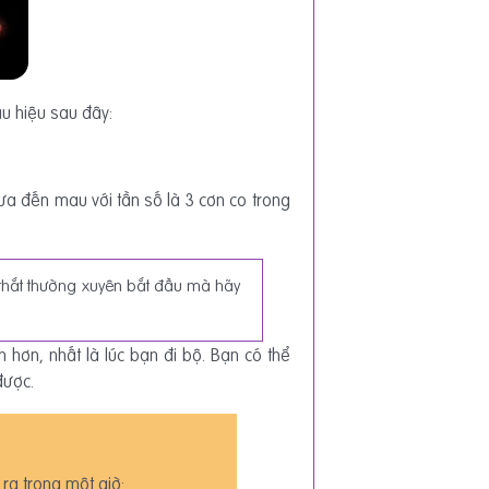
ấu hiệu sau đây:
ưa đến mau với tần số là 3 cơn co trong
o thắt thường xuyên bắt đầu mà hãy
 hơn, nhất là lúc bạn đi bộ. Bạn có thể
được.
 ra trong một giờ: