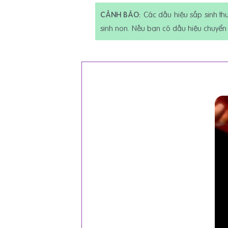
CẢNH BÁO:
Các dấu hiệu sắp sinh thườ
sinh non. Nếu bạn có dấu hiệu chuyển 