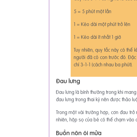
5 = 5 phút một lần
1 = Kéo dài một phút trở lên
1 = Kéo dài ít nhất 1 giờ
Tuy nhiên, quy tắc này có thể
người đã có con trước đó. Đặc 
chí 3-1-1 (cách nhau ba phút).
Đau lưng
Đau lưng là bình thường trong khi mang 
đau lưng trong thai kỳ nên được thảo lu
Trong một vài trường hợp, cơn đau trở 
nhiên, hộp sọ của bé có thể chạm vào c
Buồn nôn ói mửa