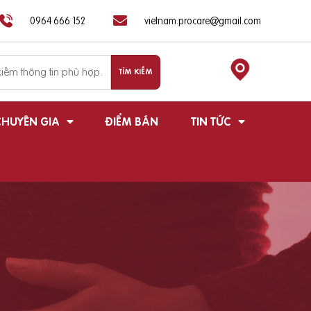
0964 666 152
vietnam.procare@gmail.com
HUYÊN GIA
ĐIỂM BÁN
TIN TỨC