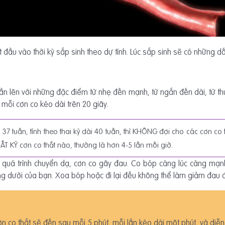
đầu vào thời kỳ sắp sinh theo dự tính. Lúc sắp sinh sẽ có những d
n lên với những đặc điểm từ nhẹ đến mạnh, từ ngắn đến dài, từ th
 mỗi cơn co kéo dài trên 20 giây.
 37 tuần, tính theo thai kỳ dài 40 tuần, thì KHÔNG đợi cho các cơn c
T KỲ cơn co thắt nào, thường là hơn 4-5 lần mỗi giờ.
o quá trình chuyển dạ, cơn co gây đau. Co bóp càng lúc càng mạnh
g dưới của bạn. Xoa bóp hoặc đi lại đều không thể làm giảm đau 
ơn co thắt sẽ đến sau mỗi 5 phút, mỗi lần kéo dài một phút, và diễn