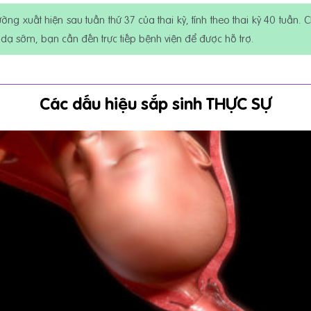
ng xuất hiện sau tuần thứ 37 của thai kỳ, tính theo thai kỳ 40 tuần. 
dạ sớm, bạn cần đến trực tiếp bệnh viện để được hỗ trợ.
Các dấu hiệu sắp sinh THỰC SỰ