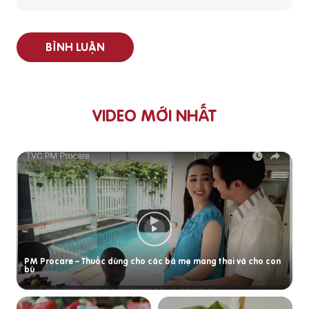
BÌNH LUẬN
VIDEO MỚI NHẤT
PM Procare – Thuốc dùng cho các bà mẹ mang thai và cho con
bú