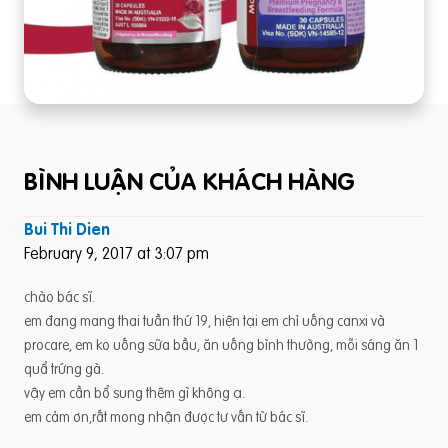
BÌNH LUẬN CỦA KHÁCH HÀNG
Bui Thi Dien
February 9, 2017 at 3:07 pm
chào bác sĩ.
em đang mang thai tuần thứ 19, hiện tại em chỉ uống canxi và
procare, em ko uống sữa bầu, ăn uống bình thường, mỗi sáng ăn 1
quẩ trứng gà.
vậy em cần bổ sung thêm gì không ạ.
em cảm ơn,rất mong nhận được tư vấn từ bác sĩ.