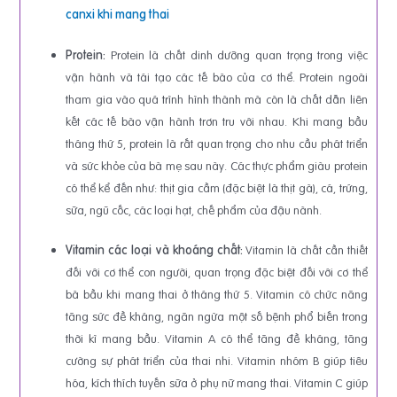
canxi khi mang thai
Protein:
Protein là chất dinh dưỡng quan trọng trong việc
vận hành và tái tạo các tế bào của cơ thể. Protein ngoài
tham gia vào quá trình hình thành mà còn là chất dẫn liên
kết các tế bào vận hành trơn tru với nhau. Khi mang bầu
tháng thứ 5, protein là rất quan trọng cho nhu cầu phát triển
và sức khỏe của bà mẹ sau này. Các thực phẩm giàu protein
có thể kể đến như: thịt gia cầm (đặc biệt là thịt gà), cá, trứng,
sữa, ngũ cốc, các loại hạt, chế phẩm của đậu nành.
Vitamin các loại và khoáng chất:
Vitamin là chất cần thiết
đối với cơ thể con người, quan trọng đặc biệt đối với cơ thể
bà bầu khi mang thai ở tháng thứ 5. Vitamin có chức năng
tăng sức đề kháng, ngăn ngừa một số bệnh phổ biến trong
thời kì mang bầu. Vitamin A có thể tăng đề kháng, tăng
cường sự phát triển của thai nhi. Vitamin nhóm B giúp tiêu
hóa, kích thích tuyến sữa ở phụ nữ mang thai. Vitamin C giúp