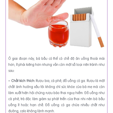
Ở giai đoạn này, bà bầu có thể có chế độ ăn uống thoải mái
hơn, ít phải kiêng hơn nhưng vẫn còn một số loại nên tránh như
sau:
– Chất kích thích:
Rượu bia, cà phê, đồ uống có ga. Rượu là một
chất ảnh hưởng xấu tới không chỉ sức khỏe của bà mẹ mà còn
làm xuất hiện hội chứng rượu bào thai nguy hiểm. Đồ uống như
cà phê, trà đặc làm giảm sự phát triển của thai nhi nên bà bầu
uống ít hoặc hạn chế. Đồ uống có ga chứa nhiều chất như
đường, calo không lành mạnh.