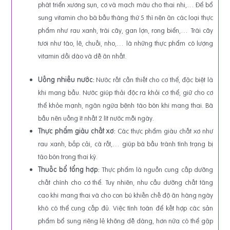
phát triển xương sụn, cơ và mạch máu cho thai nhi,… Để bổ
sung vitamin cho bà bầu tháng thứ 5 thì nên ăn các loại thực
phẩm như rau xanh, trái cây, gan lợn, rong biển,… Trái cây
tươi như táo, lê, chuối, nho,… là những thực phẩm có lượng
vitamin dồi dào và dễ ăn nhất.
Uống nhiều nước:
Nước rất cần thiết cho cơ thể, đặc biệt là
khi mang bầu. Nước giúp thải độc ra khỏi cơ thể, giữ cho cơ
thể khỏe mạnh, ngăn ngừa bệnh táo bón khi mang thai. Bà
bầu nên uống ít nhất 2 lít nước mỗi ngày.
Thực phẩm giàu chất xơ:
Các thực phẩm giàu chất xơ như
rau xanh, bắp cải, cà rốt,… giúp bà bầu tránh tình trạng bị
táo bón trong thai kỳ.
Thuốc bổ tổng hợp:
Thực phẩm là nguồn cung cấp dưỡng
chất chính cho cơ thể. Tuy nhiên, nhu cầu dưỡng chất tăng
cao khi mang thai và cho con bú khiến chế độ ăn hàng ngày
khó có thể cung cấp đủ. Việc tính toán để kết hợp các sản
phẩm bổ sung riêng lẻ không dễ dàng, hơn nữa có thể gặp