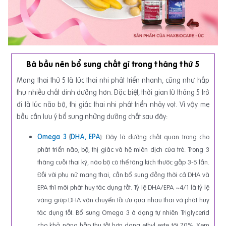
Bà bầu nên bổ sung chất gì trong tháng thứ 5
Mang thai thứ 5 là lúc thai nhi phát triển nhanh, cũng như hấp
thụ nhiều chất dinh dưỡng hơn. Đặc biệt, thời gian từ tháng 5 trở
đi là lúc não bộ, thị giác thai nhi phát triển nhảy vọt. Vì vậy mẹ
bầu cần lưu ý bổ sung những dưỡng chất sau đây:
Omega 3
(
DHA, EPA
): Đây là dưỡng chất quan trọng cho
phát triển não, bộ, thị giác và hệ miễn dịch của trẻ. Trong 3
tháng cuối thai kỳ, não bộ có thể tăng kích thước gấp 3-5 lần.
Đối với phụ nữ mang thai, cần bổ sung đồng thời cả DHA và
EPA thì mới phát huy tác dụng tốt. Tỷ lệ DHA/EPA ~4/1 là tỷ lệ
vàng giúp DHA vận chuyển tối ưu qua nhau thai và phát huy
tác dụng tốt. Bổ sung Omega 3 ở dạng tự nhiên Triglycerid
cho khả năng hấp thu tốt hơn dạng ethyl este tới 70%. Xem