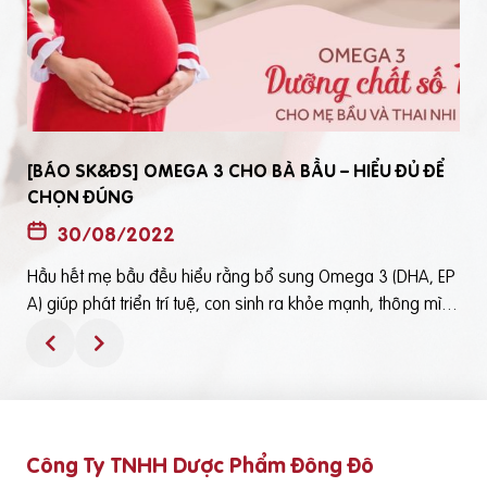
[BÁO SK&ĐS] OMEGA 3 CHO BÀ BẦU – HIỂU ĐỦ ĐỂ
CHỌN ĐÚNG
30/08/2022
Hầu hết mẹ bầu đều hiểu rằng bổ sung Omega 3 (DHA, EP
t
A) giúp phát triển trí tuệ, con sinh ra khỏe mạnh, thông mìn
ô
h. Tuy nhiên, bổ sung Omega 3 bằng cách nào? Chọn loại n
ào để an toàn và đạt hiệu quả tốt thì không phải mẹ bầu nà
o cũng hiểu rõBài viết trên báo Sức Khỏe và Đời Sống mới đ
ây phân tích những điểm quan trọng nhất, theo cách dễ nhậ
n biết nhất giúp mẹ dễ dàng áp dụng và chọn lựa được Om
Công Ty TNHH Dược Phẩm Đông Đô
e
ega 3 (DHA,EPA) tốt - phù hợp với mình.Theo đó, mẹ bầu cầ