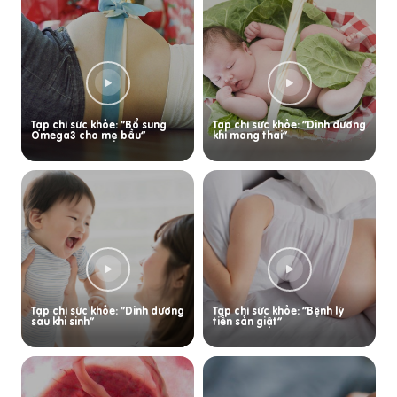
Tạp chí sức khỏe: “Bổ sung
Tạp chí sức khỏe: “Dinh dưỡng
Omega3 cho mẹ bầu”
khi mang thai”
Tạp chí sức khỏe: “Dinh dưỡng
Tạp chí sức khỏe: “Bệnh lý
sau khi sinh”
tiền sản giật”