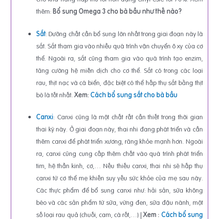
thêm:
Bổ sung Omega 3 cho bà bầu như thế nào?
Sắt
: Dưỡng chất cần bổ sung lớn nhất trong giai đoạn này là
sắt. Sắt tham gia vào nhiều quá trình vận chuyển ô xy của cơ
thể. Ngoài ra, sắt cũng tham gia vào quá trình tạo enzim,
tăng cường hệ miễn dịch cho cơ thể. Sắt có trong các loại
rau, thịt nạc và cá biển, đặc biệt có thể hấp thụ sắt bằng thịt
bò là tốt nhất.
Xem:
Cách bổ sung sắt cho bà bầu
Canxi
: Canxi cũng là một chất rất cần thiết trong thời gian
thai kỳ này. Ở giai đoạn này, thai nhi đang phát triển và cần
thêm canxi để phát triển xương, răng khỏe mạnh hơn. Ngoài
ra, canxi cũng cung cấp thêm chất vào quá trình phát triển
tim, hệ thần kinh, cơ,… Nếu thiếu canxi, thai nhi sẽ hấp thụ
canxi từ cơ thể mẹ khiến suy yếu sức khỏe của mẹ sau này.
Các thực phẩm để bổ sung canxi như: hải sản, sữa không
béo và các sản phẩm từ sữa, vừng đen, sữa đậu nành, một
số loại rau quả (chuối, cam, cà rốt,…) |
Xem :
Cách bổ sung