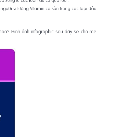
 sung từ các loại rau củ quả tươi.
n người vì lượng Vitamin có sẵn trong các loại dầu
ế nào? Hình ảnh infographic sau đây sẽ cho mẹ