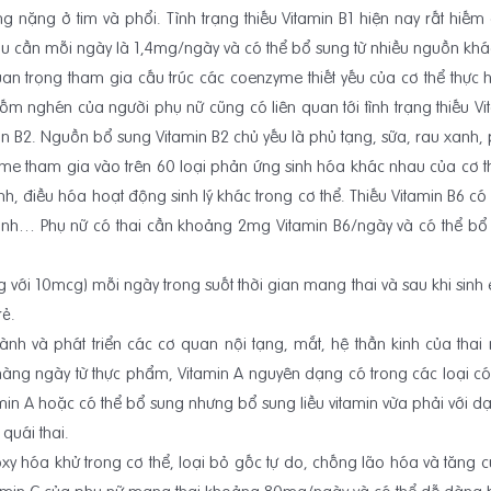
ng nặng ở tim và phổi. Tình trạng thiếu Vitamin B1 hiện nay rất h
ầu cần mỗi ngày là 1,4mg/ngày và có thể bổ sung từ nhiều nguồn kh
uan trọng tham gia cấu trúc các coenzyme thiết yếu của cơ thể thực 
ng ốm nghén của người phụ nữ cũng có liên quan tới tình trạng thiếu
n B2. Nguồn bổ sung Vitamin B2 chủ yếu là phủ tạng, sữa, rau xanh,
yme tham gia vào trên 60 loại phản ứng sinh hóa khác nhau của cơ 
nh, điều hóa hoạt động sinh lý khác trong cơ thể. Thiếu Vitamin B6 c
n kinh… Phụ nữ có thai cần khoảng 2mg Vitamin B6/ngày và có thể b
g với 10mcg) mỗi ngày trong suốt thời gian mang thai và sau khi si
rẻ.
thành và phát triển các cơ quan nội tạng, mắt, hệ thần kinh của tha
àng ngày từ thực phẩm, Vitamin A nguyên dạng có trong các loại có
amin A hoặc có thể bổ sung nhưng bổ sung liều vitamin vừa phải với d
 quái thai.
xy hóa khử trong cơ thể, loại bỏ gốc tự do, chống lão hóa và tăng c