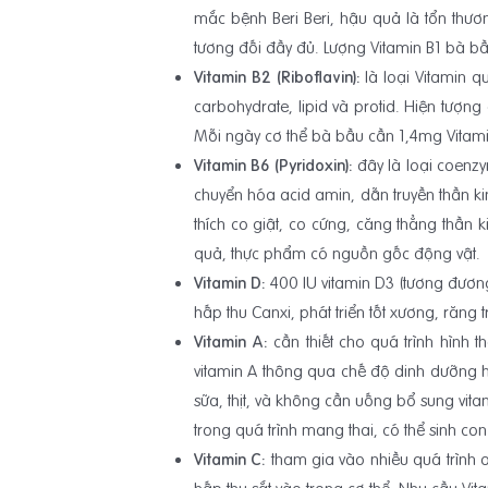
mắc bệnh Beri Beri, hậu quả là tổn thươ
tương đối đầy đủ. Lượng Vitamin B1 bà b
Vitamin B2 (Riboflavin):
là loại Vitamin q
carbohydrate, lipid và protid. Hiện tượ
Mỗi ngày cơ thể bà bầu cần 1,4mg Vitami
Vitamin B6 (
Pyridoxin):
đây là loại coenz
chuyển hóa acid amin, dẫn truyền thần ki
thích co giật, co cứng, căng thẳng thầ
quả, thực phẩm có nguồn gốc động vật.
Vitamin D:
400 IU vitamin D3 (tương đươn
hấp thu Canxi, phát triển tốt xương, răng t
Vitamin A:
cần thiết cho quá trình hình 
vitamin A thông qua chế độ dinh dưỡng h
sữa, thịt, và không cần uống bổ sung vit
trong quá trình mang thai, có thể sinh con
Vitamin C:
tham gia vào nhiều quá trình o