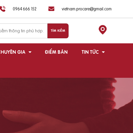
0964 666 152
vietnam.procare@gmail.com
HUYÊN GIA
ĐIỂM BÁN
TIN TỨC