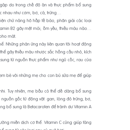
iếm gặp do trong chế độ ăn và thực phẩm bổ sung
ác nhau như cơm, bơ, cá, trứng…
hiện chứ năng hô hấp tế bào, phân giải các loại
 Vitamin B2 gây mệt mỏi, ốm yếu, thiếu máu não…
 pho mát
.
thể. Những phản ứng này liên quan tới hoạt động
ó thể gây thiếu máu nhược sắc hồng cầu nhỏ, kích
ổ sung từ nguồn thực phẩm như ngũ cốc, rau của
nh em bé với những mẹ cho con bú sữa mẹ để giúp
i nhi. Tuy nhiên, mẹ bầu có thể dễ dàng bổ sung
 nguồn gốc từ động vật: gan, lòng đỏ trứng, bơ,
ạng bổ sung là Betacaroten để tránh dư Vitamin A
ường miễn dịch cơ thể. Vitamin C cũng giúp tăng