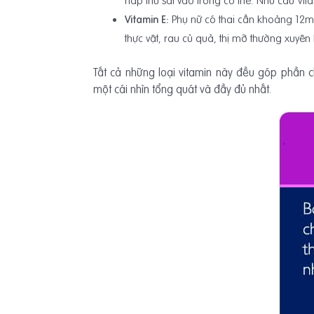
hấp thu sắt vào trong cơ thể. Nhu cầu Vi
Vitamin E:
Phụ nữ có thai cần khoảng 12mg 
thực vật, rau củ quả, thị mỡ thường xuyê
Tất cả những loại vitamin này đều góp phần c
một cái nhìn tổng quát và đầy đủ nhất.