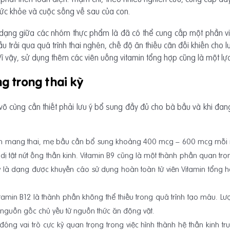
ức khỏe và cuộc sống về sau của con.
dạng giữa các nhóm thực phẩm là đã có thể cung cấp một phần vi
 bầu trải qua quá trình thai nghén, chế độ ăn thiếu cân đối khiến cho
 Vì vậy, sử dụng thêm các viên uống vitamin tổng hợp cũng là một lự
ng trong thai kỳ
 vô cùng cần thiết phải lưu ý bổ sung đầy đủ cho bà bầu và khi đ
an mang thai, mẹ bầu cần bổ sung khoảng 400 mcg – 600 mcg mỗi ng
ị tật nứt ống thần kinh. Vitamin B9 cũng là một thành phần quan trọ
đây là dạng được khuyến cáo sử dụng hoàn toàn từ viên Vitamin tổng
 Vitamin B12 là thành phần không thể thiếu trong quá trình tạo máu.
 nguồn gốc chủ yếu từ nguồn thức ăn động vật.
óng vai trò cực kỳ quan trọng trong việc hình thành hệ thần kinh tru