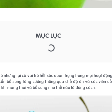
MỤC LỤC
ỏ nhưng lại có vai trò hết sức quan trọng trong mọi hoạt độn
à cần bổ sung tăng cường thông qua chế độ ăn và các viên uố
ì khi mang thai và bổ sung như thế nào là đúng cách.