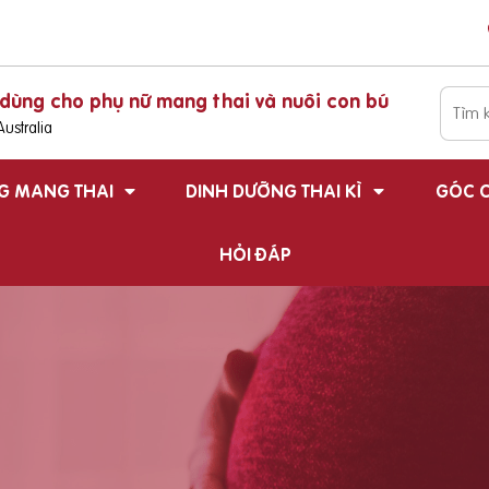
dùng cho phụ nữ mang thai và nuôi con bú
ustralia
G MANG THAI
DINH DƯỠNG THAI KÌ
GÓC C
HỎI ĐÁP