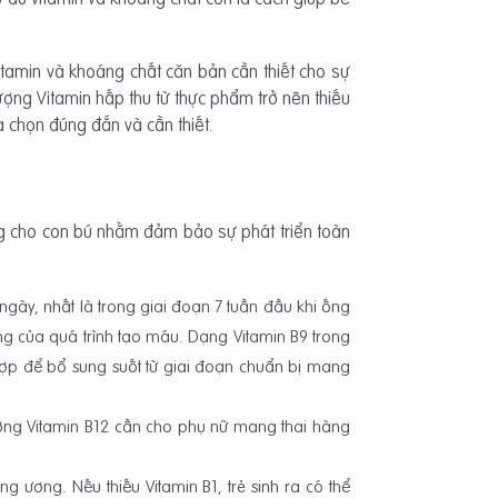
tamin và khoáng chất căn bản cần thiết cho sự
 lượng Vitamin hấp thu từ thực phẩm trở nên thiếu
a chọn đúng đắn và cần thiết.
ang cho con bú nhằm đảm bảo sự phát triển toàn
ày, nhất là trong giai đoạn 7 tuần đầu khi ống
ng của quá trình tạo máu. Dạng Vitamin B9 trong
 hợp để bổ sung suốt từ giai đoạn chuẩn bị mang
 Lượng Vitamin B12 cần cho phụ nữ mang thai hàng
ng ương. Nếu thiếu Vitamin B1, trẻ sinh ra có thể