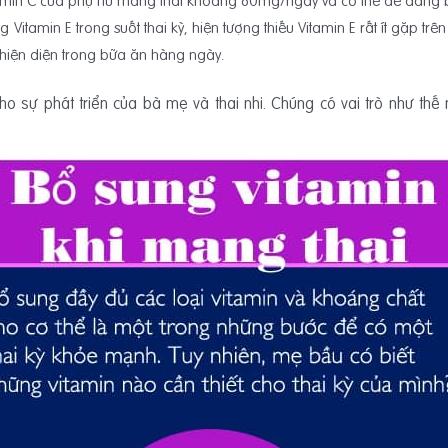
tamin C của phụ nữ mang thai khoảng 80mg/ngày và có thể dễ dàng bổ
Vitamin E trong suốt thai kỳ, hiện tượng thiếu Vitamin E rất ít gặp trê
n hiện diện trong bữa ăn hàng ngày.
ho sự phát triển của bà mẹ và thai nhi. Chúng có vai trò như th