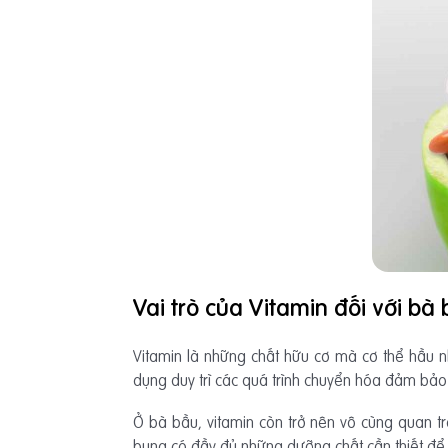
Vai trò của Vitamin đối với bà
Vitamin là những chất hữu cơ mà cơ thể hầu n
dụng duy trì các quá trình chuyển hóa đảm bảo
Ở bà bầu, vitamin còn trở nên vô cùng quan tr
bụng có đầy đủ những dưỡng chất cần thiết để p