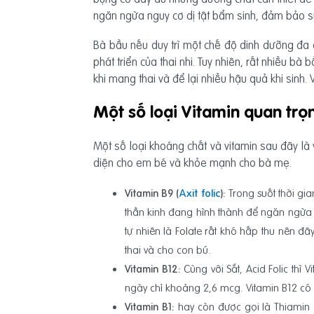
ngăn ngừa nguy cơ dị tật bẩm sinh, đảm bảo s
Bà bầu nếu duy trì một chế độ dinh dưỡng đa 
phát triển của thai nhi. Tuy nhiên, rất nhiều bà
khi mang thai và để lại nhiều hậu quả khi sinh.
Một số loại Vitamin quan trọ
Một số loại khoáng chất và vitamin sau đây là
diện cho em bé và khỏe mạnh cho bà mẹ.
Vitamin B9 (
Axit folic
):
Trong suốt thời gi
thần kinh đang hình thành để ngăn ngừa d
tự nhiên là Folate rất khó hấp thu nên 
thai và cho con bú.
Vitamin B12:
Cùng với Sắt, Acid Folic thì
ngày chỉ khoảng 2,6 mcg. Vitamin B12 có
Vitamin B1:
hay còn được gọi là Thiamin đ