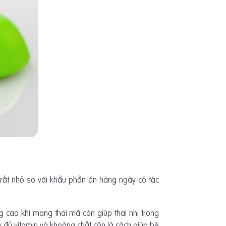
 rất nhỏ so với khẩu phần ăn hàng ngày có tác
 cao khi mang thai mà còn giúp thai nhi trong
y đủ vitamin và khoáng chất còn là cách giúp bé