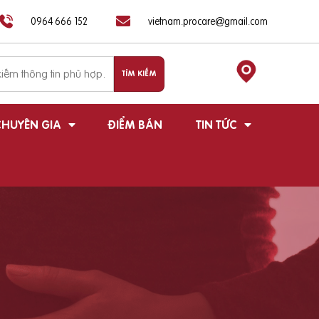
0964 666 152
vietnam.procare@gmail.com
HUYÊN GIA
ĐIỂM BÁN
TIN TỨC