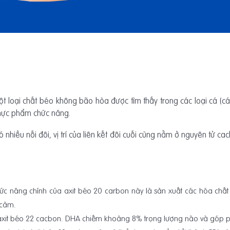
t loại chất béo không bão hòa được tìm thấy trong các loại cá (cá 
thực phẩm chức năng.
hiều nối đôi, vị trí của liên kết đôi cuối cùng nằm ở nguyên tử cac
hức năng chính của axit béo 20 carbon này là sản xuất các hóa chất
 cảm.
 axit béo 22 cacbon. DHA chiếm khoảng 8% trọng lượng não và góp ph