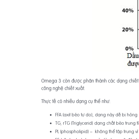
Omega 3 còn được phân thành các dạng chiết xuấ
công nghệ chiết xuất.
Thực tế có nhiều dạng cụ thể như:
FFA (axit béo tự do), dạng này dễ bị hỏng 
TG, rTG (Triglycerid) dạng chất béo trung
PL (phospholipid) – không thể tập trung v