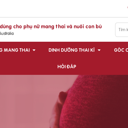
dùng cho phụ nữ mang thai và nuôi con bú
ustralia
G MANG THAI
DINH DƯỠNG THAI KÌ
GÓC C
HỎI ĐÁP