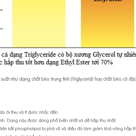
t như dạng chất béo trung tính (Triglycerid) hay chất béo cô đặc 
do ôi thiu và ít được nhắc đến.
 tính. Dạng này được dùng phổ biến nhất và dễ hấp thụ nhất.
ì liên kết phospholipid bị phá vỡ và điều đó làm giảm khả năng hấp t