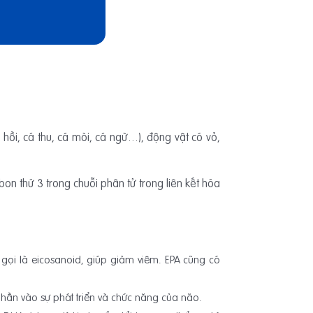
hồi, cá thu, cá mòi, cá ngừ…), động vật có vỏ,
bon thứ 3 trong chuỗi phân tử trong liên kết hóa
 gọi là eicosanoid, giúp giảm viêm. EPA cũng có
ần vào sự phát triển và chức năng của não.