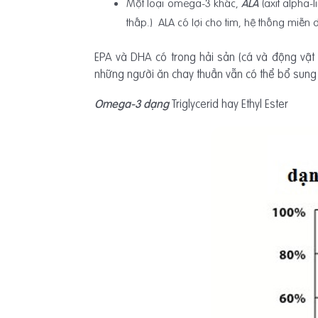
Một loại omega-3 khác,
ALA
(axit alpha-
thấp.) ALA có lợi cho tim, hệ thống miễn d
EPA và DHA có trong hải sản (cá và động vật c
những người ăn chay thuần vẫn có thể bổ sung
Omega-3 dạng
Triglycerid hay Ethyl Ester