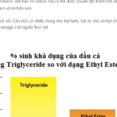
linolenic): Axit béo 18 carbon này có thể được chuyển đổi thành EPA và
ịch và hệ thần kinh.
ó vỏ). Còn ALA có nhiều trong như hạt lanh, hạt óc chó và hạt ch
 omage 3 từ nguồn thực vật.