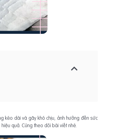
ờng kéo dài và gây khó chịu, ảnh hưởng đến sức
ệu quả. Cùng theo dõi bài viết nhé.