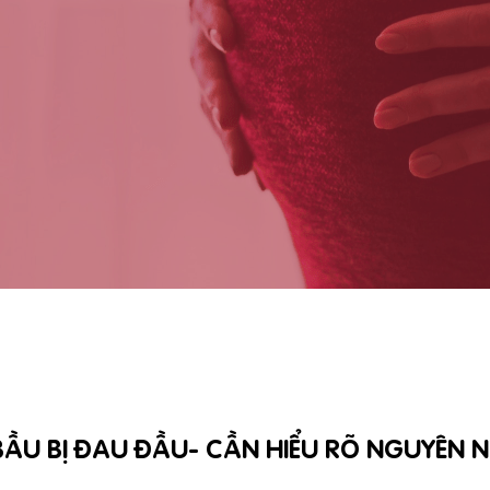
BẦU BỊ ĐAU ĐẦU- CẦN HIỂU RÕ NGUYÊN 