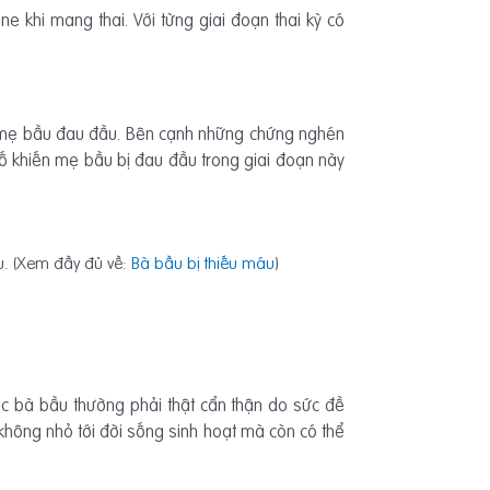
 khi mang thai. Với từng giai đoạn thai kỳ có
iến mẹ bầu đau đầu. Bên cạnh những chứng nghén
ố khiến mẹ bầu bị đau đầu trong giai đoạn này
u. (Xem đầy đủ về:
Bà bầu bị thiếu máu
)
 các bà bầu thường phải thật cẩn thận do sức đề
hông nhỏ tới đời sống sinh hoạt mà còn có thể