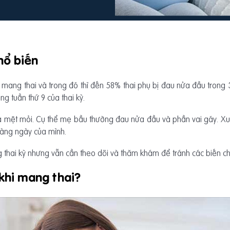
hổ biến
ang thai và trong đó thì đến 58% thai phụ bị đau nửa đầu trong 3 
g tuần thứ 9 của thai kỳ.
à mệt mỏi. Cụ thể mẹ bầu thường đau nửa đầu và phần vai gáy. Xu
 hàng ngày của mình.
ng thai kỳ nhưng vẫn cần theo dõi và thăm khám để tránh các biến c
 khi mang thai?