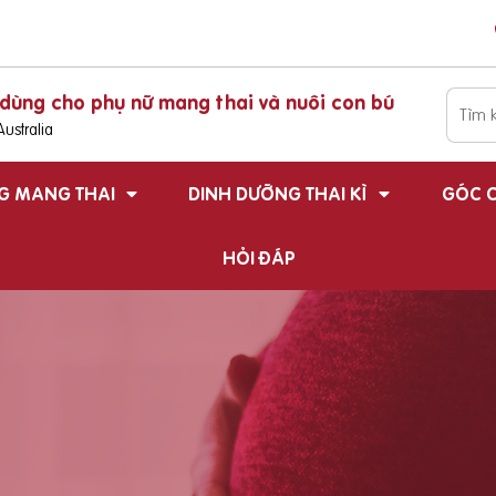
dùng cho phụ nữ mang thai và nuôi con bú
ustralia
G MANG THAI
DINH DƯỠNG THAI KÌ
GÓC C
HỎI ĐÁP