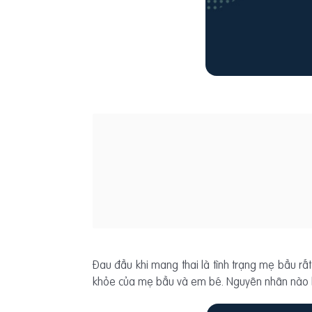
Đau đầu khi mang thai là tình trạng mẹ bầu rấ
khỏe của mẹ bầu và em bé. Nguyên nhân nào kh