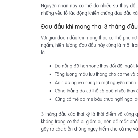
Nguyên nhân này có thể do nhiều sự thay đổi,
những yếu tố tác động khiến chứng đau đầu xảy 
Đau đầu khi mang thai 3 tháng đầu 
Với giai đoạn đầu khi mang thai, cơ thể phụ n
ngẩm, hiện tượng đau đầu này cũng là một tron
là:
Do nồng độ hormone thay đổi đột ngột: 
Tăng lượng máu lưu thông cho cơ thể và 
Ăn ít do nghén cũng là một nguyên nhân
Căng thẳng do cơ thể có quá nhiều thay đ
Cũng có thể do mẹ bầu chưa nghỉ ngơi đủ
3 tháng đầu của thai kỳ là thời điểm vô cùng q
kháng trong cơ thể bị giảm đi, nên dễ mắc phả
gây ra các biến chứng nguy hiểm cho cả mẹ và 