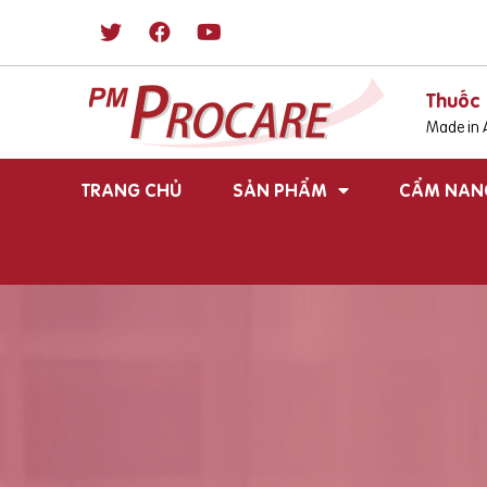
Thuốc 
Made in A
TRANG CHỦ
SẢN PHẨM
CẨM NAN