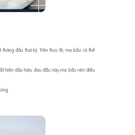
tháng đầu thai kỳ. Trên thực tế, mẹ bầu có thể
ất hiện dấu hiệu đau đầu này mẹ bầu nên điều
hứng.