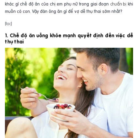
khác gì chế độ ăn của chị em phụ nữ trong giai đoạn
chuẩn bị
khi
muốn có con. Vậy đàn ông ăn gì để vợ dễ thụ thai sớm nhất?
[toc]
1. Chế độ ăn uống khỏe mạnh quyết định đến việc dễ
thụ thai