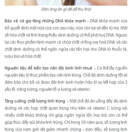
Đàn ông ăn gì để dễ thụ thai
Bảo vệ và gia tăng những DNA khỏe mạnh
– DNA khỏe mạnh của
bố quyết định một nửa của con sau này, nửa còn lại sẽ đến từ mẹ. Một
số hóa chất và tình trạng thiếu dinh dưỡng có thể phá huỷ DNA. Ngược
lại các thực phẩm lành mạnh có chứa chất chống oxy hoá DNA và các
chất dinh dưỡng có thể ngăn ngừa các tổn hại cho DNA từ thuốc lá,
rượu bia và hóa chất.
Nguyên liệu để kiến tạo nên đội binh tinh nhuệ
– Cơ thể lấy nguồn
nguyên liệu từ thực phẩm tạo nên tinh trùng. Chế độ dinh dưỡng tốt sẽ
đảm bảo cho bố có được đội tinh binh hoàn hảo từ sự kết hợp của 3
yếu tố: năng lượng, nguyên tố vi lượng và vitamin.
Tăng cường chất lượng tinh trùng
– Một chế độ ăn uống đầy đủ dinh
dưỡng và các hợp chất quan trọng như kẽm và vitamin C (cùng với
nhiều chất khác) không chỉ giúp ngăn ngừa tổn hại mà còn có thể
giúp thúc đẩy sức khỏe tinh trùng. Chỉ trong 50 năm qua, số lượng tinh
trùng của nam giới đã giảm nhanh chóng – ban đầu, số lượng tinh