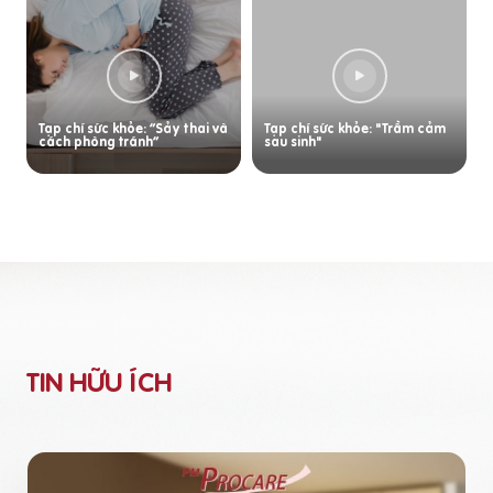
Tạp chí sức khỏe: “Sảy thai và
Tạp chí sức khỏe: "Trầm cảm
cách phòng tránh”
sau sinh"
TIN HỮU ÍCH