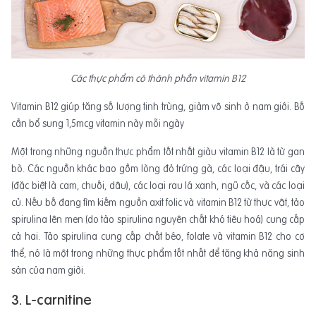
Các thực phẩm có thành phần vitamin B12
Vitamin B12 giúp tăng số lượng tinh trùng, giảm vô sinh ở nam giới. Bố
cần bổ sung 1,5mcg vitamin này mỗi ngày
Một trong những nguồn thực phẩm tốt nhất giàu vitamin B12 là từ gan
bò. Các nguồn khác bao gồm lòng đỏ trứng gà, các loại đậu, trái cây
(đặc biệt là cam, chuối, dâu), các loại rau lá xanh, ngũ cốc, và các loại
củ. Nếu bố đang tìm kiếm nguồn axit folic và vitamin B12 từ thực vật, tảo
spirulina lên men (do tảo spirulina nguyên chất khó tiêu hoá) cung cấp
cả hai. Tảo spirulina cung cấp chất béo, folate và vitamin B12 cho cơ
thể, nó là một trong những thực phẩm tốt nhất để tăng khả năng sinh
sản của nam giới.
3. L-carnitine