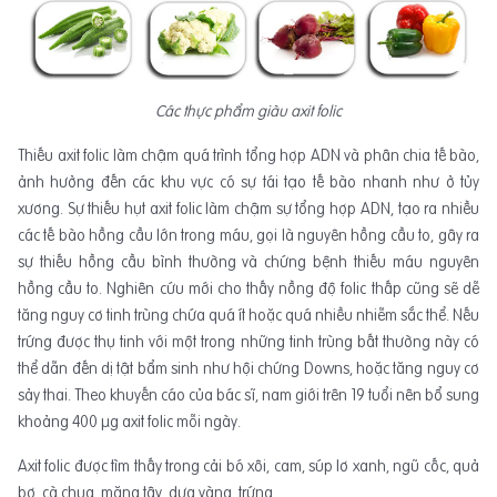
Các thực phẩm giàu axit folic
Thiếu axit folic làm chậm quá trình tổng hợp ADN và phân chia tế bào,
ảnh hưởng đến các khu vực có sự tái tạo tế bào nhanh như ở tủy
xương. Sự thiếu hụt axit folic làm chậm sự tổng hợp ADN, tạo ra nhiều
các tế bào hồng cầu lớn trong máu, gọi là nguyên hồng cầu to, gây ra
sự thiếu hồng cầu bình thường và chứng bệnh thiếu máu nguyên
hồng cầu to. Nghiên cứu mới cho thấy nồng độ folic thấp cũng sẽ dễ
tăng nguy cơ tinh trùng chứa quá ít hoặc quá nhiều nhiễm sắc thể. Nếu
trứng được thụ tinh với một trong những tinh trùng bất thường này có
thể dẫn đến dị tật bẩm sinh như hội chứng Downs, hoặc tăng nguy cơ
sảy thai. Theo khuyến cáo của bác sĩ, nam giới trên 19 tuổi nên bổ sung
khoảng 400 µg axit folic mỗi ngày.
Axit folic được tìm thấy trong cải bó xôi, cam, súp lơ xanh, ngũ cốc, quả
bơ, cà chua, măng tây, dưa vàng, trứng,…