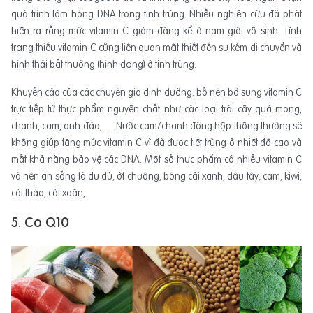
quá trình làm hỏng DNA trong tinh trùng. Nhiều nghiên cứu đã phát
hiện ra rằng mức vitamin C giảm đáng kể ở nam giới vô sinh. Tình
trạng thiếu vitamin C cũng liên quan mật thiết đến sự kém di chuyển và
hình thái bất thường (hình dạng) ở tinh trùng.
Khuyến cáo của các chuyên gia dinh dưỡng: bố nên bổ sung vitamin C
trực tiếp từ thực phẩm nguyên chất như các loại trái cây quả mọng,
chanh, cam, anh đào,…. Nước cam/chanh đóng hộp thông thường sẽ
không giúp tăng mức vitamin C vì đã được tiệt trùng ở nhiệt độ cao và
mất khả năng bảo vệ các DNA. Một số thực phẩm có nhiều vitamin C
và nên ăn sống là đu đủ, ớt chuông, bông cải xanh, dâu tây, cam, kiwi,
cải thảo, cải xoăn,..
5. Co Q10