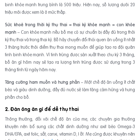
binh khỏe mạnh trung bình là 500 triệu. Hiện nay, số lượng dưới 20
triệu mới được xem là ở mức thấp.
Sức khoẻ trong thời kỳ thụ thai = thai kỳ khỏe mạnh = con khỏe
mạnh
– Con khỏe mạnh nếu bố mẹ có sự chuẩn bị đầy đủ trong thời
kỳ thụ thai và trong thai kỳ. Bố hãy chuyển đổi thói quen ăn uống ít nhất
3 tháng trước thời điểm thụ thai mong muốn để giúp tạo ra đội quân
tinh binh khỏe mạnh. Vì tinh trùng được sản xuất theo chu kỳ 3 tháng,
bố ăn gì hôm nay sẽ tạo ra lượng tinh trùng được sử dụng trong 3
tháng tính từ ngày hôm nay.
Tăng cường ham muốn và hưng phấn
– Một chế độ ăn uống ít chất
béo và giàu dinh dưỡng, đầy đủ nước sẽ làm tăng cảm hứng và hưng
phấn cho bố.
2. Đàn ông ăn gì để dễ thụ thai
Thông thường, đối với chế độ ăn của mẹ, các chuyên gia thường
khuyên nên bổ sung các chất dinh dưỡng như axit béo Omega-3
DHA/EPA, axit folic, sắt, canxi, vitamin D, I ốt. Mẹ cũng được khuyên nên