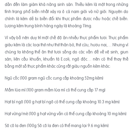
dẫn đến làm giảm khả năng sinh sản. Thiếu kẽm là một trong những
tình trạng phổ biến nhất xảy ra ở cả nam giới và nữ giới. Nguyên do
chính là kẽm dễ bị biến đổi khi thực phẩm được nấu hoặc chế biến.
Lượng kẽm trung bình hàng ngày là khoảng 11mg.
Vì vậy bố nên duy trì một chế độ ăn nhiều thực phẩm tươi. Thực phẩm
giàu kẽm là các loại thịt như thịt thăn bò, thịt cừu, hươu nai,… Nhưng vì
chúng ta không thể ăn thịt tươi sống do các vấn đề về vệ sinh, giun
sán, liên cầu khuẩn, khuẩn tả E.coli, ngộ độc… nên có thể thay thế
bằng một số thực phẩm khác cũng rất giàu nguồn kẽm khác:
Ngũ cốc (100 gram ngũ cốc cung cấp khoảng 52mg kẽm)
Mầm lúa mì (100 gram mầm lúa mí có thể cung cấp 17 mg)
Hạt bí ngô (100 g hạt bí ngô có thể cung cấp khoàng 10.3 mg kẽm)
Hạt vừng/mè (100 g hạt vừng vẫn có thể cung cấp khoảng 10 mg kẽm)
Sô cô la đen (100g Sô cô la đen có thể mang lại 9.6 mg kẽm)