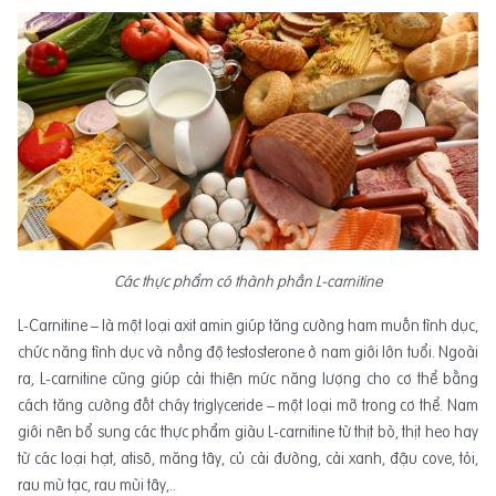
Các thực phẩm có thành phần L-carnitine
L-Carnitine – là một loại axit amin giúp tăng cường ham muốn tình dục,
chức năng tình dục và nồng độ testosterone ở nam giới lớn tuổi. Ngoài
ra, L-carnitine cũng giúp cải thiện mức năng lượng cho cơ thể bằng
cách tăng cường đốt cháy triglyceride – một loại mỡ trong cơ thể. Nam
giới nên bổ sung các thực phẩm giàu L-carnitine từ thịt bò, thịt heo hay
từ các loại hạt, atisô, măng tây, củ cải đường, cải xanh, đậu cove, tỏi,
rau mù tạc, rau mùi tây,..