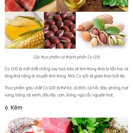
Các thực phẩm có thành phần Co Q10
Co Q10 là một chất chống oxy hoá bảo vệ tinh trùng khỏi bị tổn hại và
tăng khả năng di chuyển tinh trùng. Mức Co q10 sẽ giảm theo tuổi tác.
Thực phẩm giàu chất Co Q10 là thịt bò, cá trích, cá hồi, đậu phộng, hạt
vừng, bông cải xanh, dâu tây, cam, trứng, ngũ cốc nguyên hạt,..
6. Kẽm