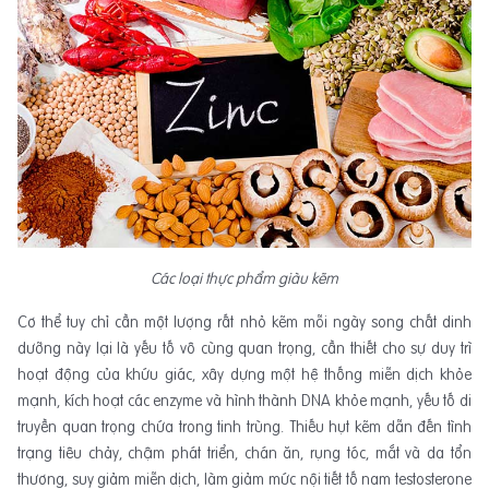
Các loại thực phẩm giàu kẽm
Cơ thể tuy chỉ cần một lượng rất nhỏ kẽm mỗi ngày song chất dinh
dưỡng này lại là yếu tố vô cùng quan trọng, cần thiết cho sự duy trì
hoạt động của khứu giác, xây dựng một hệ thống miễn dịch khỏe
mạnh, kích hoạt các enzyme và hình thành DNA khỏe mạnh, yếu tố di
truyền quan trọng chứa trong tinh trùng. Thiếu hụt kẽm dẫn đến tình
trạng tiêu chảy, chậm phát triển, chán ăn, rụng tóc, mắt và da tổn
thương, suy giảm miễn dịch, làm giảm mức nội tiết tố nam testosterone