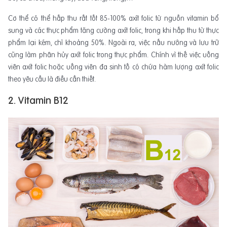
Cơ thể có thể hấp thu rất tốt 85-100% axít folic từ nguồn vitamin bổ
sung và các thực phẩm tăng cường axít folic, trong khi hấp thu từ thực
phẩm lại kém, chỉ khoảng 50%. Ngoài ra, việc nấu nướng và lưu trữ
cũng làm phân hủy axít folic trong thực phẩm. Chính vì thế việc uống
viên axít folic hoặc uống viên đa sinh tố có chứa hàm lượng axít folic
theo yêu cầu là điều cần thiết.
2. Vitamin B12