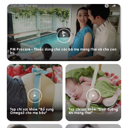
PM Procare – Thuốc dùng cho các bà mẹ mang thai và cho con
bú
Tạp chí sức khỏe: “Bổ sung
Tạp chí sức khỏe: “Dinh dưỡng
Omega3 cho mẹ bầu”
khi mang thai”