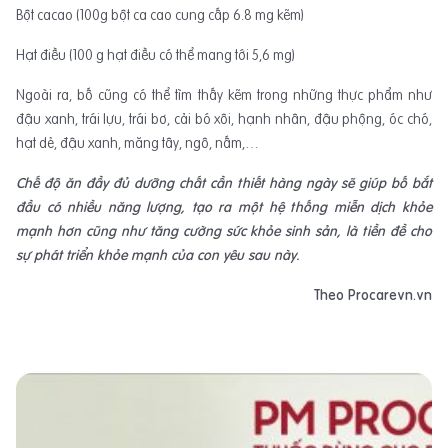
Bột cacao (100g bột ca cao cung cấp 6.8 mg kẽm)
Hạt điều (100 g hạt điều có thể mang tới 5,6 mg)
Ngoài ra, bố cũng có thể tìm thấy kẽm trong những thực phẩm như
đậu xanh, trái lựu, trái bơ, cải bó xôi, hạnh nhân, đậu phộng, óc chó,
hạt dẻ, đậu xanh, măng tây, ngô, nấm,…
Chế độ ăn đầy đủ dưỡng chất cần thiết hàng ngày sẽ giúp bố bắt
đầu có nhiều năng lượng, tạo ra một hệ thống miễn dịch khỏe
mạnh hơn cũng như tăng cường sức khỏe sinh sản, là tiền đề cho
sự phát triển khỏe mạnh của con yêu sau này.
Theo Procarevn.vn