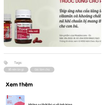
Bố nên ăn gì
Góc làm cha
Xem thêm
Những sự thật thú vị về tinh trùng