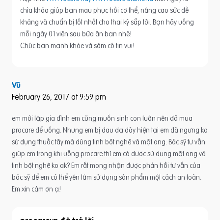
chìa khóa giúp bạn mau phục hồi cơ thể, nâng cao sức đề
kháng và chuẩn bị tốt nhất cho thai kỳ sắp tới. Bạn hãy uống
mỗi ngày 01 viên sau bữa ăn bạn nhé!
Chúc bạn mạnh khỏe và sớm có tin vui!
Vũ
February 26, 2017 at 9:59 pm
em mới lập gia đình em cũng muốn sinh con luôn nên đã mua
procare để uống. Nhưng em bị đau dạ dày hiện tại em đã ngưng ko
sử dụng thuốc tây mà dùng tinh bột nghệ và mật ong. Bác sỹ tư vấn
giúp em trong khi uống procare thì em có dược sử dụng mật ong và
tinh bột nghệ ko ak? Em rất mong nhận được phản hồi tư vấn của
bác sỹ để em có thể yên tâm sử dụng sản phẩm một cách an toàn.
Em xin cảm ơn ạ!