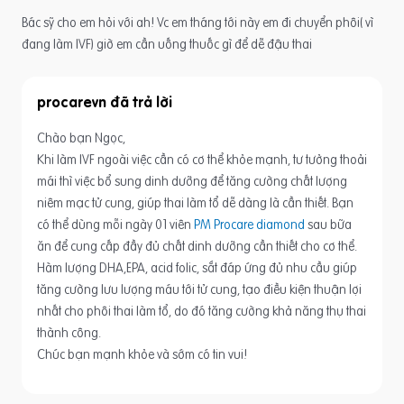
Bác sỹ cho em hỏi với ah! Vc em tháng tới này em đi chuyển phôi( vì
đang làm IVF) giờ em cần uống thuốc gì để dễ đậu thai
procarevn
Chào bạn Ngọc,
Khi làm IVF ngoài việc cần có cơ thể khỏe mạnh, tư tưởng thoải
mái thì việc bổ sung dinh dưỡng để tăng cường chất lượng
niêm mạc tử cung, giúp thai làm tổ dễ dàng là cần thiết. Bạn
có thể dùng mỗi ngày 01 viên
PM Procare diamond
sau bữa
ăn để cung cấp đầy đủ chất dinh dưỡng cần thiết cho cơ thể.
Hàm lượng DHA,EPA, acid folic, sắt đáp ứng đủ nhu cầu giúp
tăng cường lưu lượng máu tới tử cung, tạo điều kiện thuận lợi
nhất cho phôi thai làm tổ, do đó tăng cường khả năng thụ thai
thành công.
Chúc bạn mạnh khỏe và sớm có tin vui!