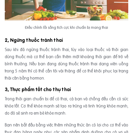
Điều chỉnh lối sống tích cực khi chuẩn bị mang thai
2, Ngừng thuốc tránh thai
Sau khi đã ngừng thuốc tránh thai, tùy vào loại thuốc và thời gian
dùng thuốc mà cơ thể bạn cần thêm một khoảng thời gian để trở về
bình thường. Nếu bạn đang dùng thuốc tránh thai dạng viên uống
trong 5 năm thì có thể cần tới vài tháng để cơ thể khôi phục lại trạng
thái cân bằng hormon.
3, Thực phẩm tốt cho thụ thai
Trong thời gian chuẩn bị để có thai, cả bạn và chồng đều cần có sức
khỏe tốt. Cơ thể khỏe mạnh sẽ tạo ra trứng và tinh trùng khỏe mạnh,
do đó sẽ sinh ra em bé khỏe mạnh.
Bạn nên bắt đầu bằng việc thêm những thức ăn có lợi cho cơ thể vào
thực đơn hàng ngày như: các sản phẩm dinh dưỡng cho cả vợ và