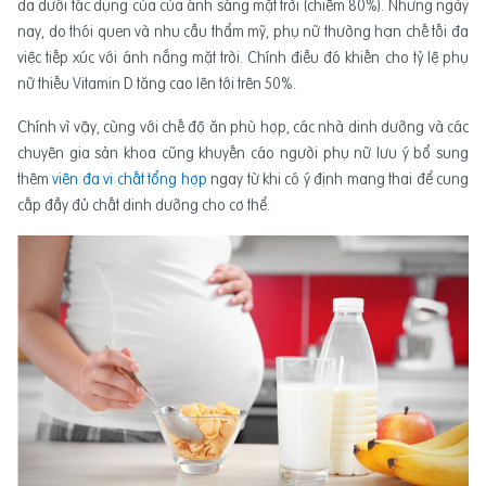
da dưới tác dụng của của ánh sáng mặt trời (chiếm 80%). Nhưng ngày
nay, do thói quen và nhu cầu thẩm mỹ, phụ nữ thường hạn chế tối đa
việc tiếp xúc với ánh nắng mặt trời. Chính điều đó khiến cho tỷ lệ phụ
nữ thiếu Vitamin D tăng cao lên tới trên 50%.
Chính vì vậy, cùng với chế độ ăn phù hợp, các nhà dinh dưỡng và các
chuyên gia sản khoa cũng khuyến cáo người phụ nữ lưu ý bổ sung
thêm
viên đa vi chất tổng hợp
ngay từ khi có ý định mang thai để cung
cấp đầy đủ chất dinh dưỡng cho cơ thể.