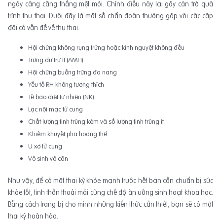
ngày càng căng thẳng mệt mỏi. Chính điều này lại gây cản trở quá
trình thụ thai. Dưới đây là một số chẩn đoán thường gặp với các cặp
đôi có vấn đề về thụ thai.
Hội chứng không rụng trứng hoặc kinh nguyệt không đều
Trứng dự trữ ít (AMH)
Hội chứng buồng trứng đa nang
Yếu tố RH không tương thích
Tế bào diệt tự nhiên (NK)
Lạc nội mạc tử cung
Chất lượng tinh trùng kém và số lượng tinh trùng ít
Khiếm khuyết pha hoàng thể
U xơ tử cung
Vô sinh vô căn
Như vậy, để có một thai kỳ khỏe mạnh trước hết bạn cần chuẩn bị sức
khỏe tốt, tinh thần thoải mái cùng chế độ ăn uống sinh hoạt khoa học.
Bằng cách trang bị cho mình những kiến thức cần thiết, bạn sẽ có một
thai kỳ hoàn hảo.