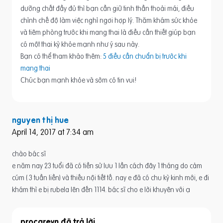
dưỡng chất đầy đủ thì bạn cần giữ tinh thần thoải mái, điều
chỉnh chế độ làm việc nghỉ ngơi hợp lý. Thăm khám sức khỏe
và tiêm phòng trước khi mang thai là điều cần thiết giúp bạn
có một thai kỳ khỏe mạnh như ý sau này.
Bạn có thể tham khảo thêm:
5 điều cần chuẩn bị trước khi
mang thai
Chúc bạn mạnh khỏe và sớm có tin vui!
nguyen thị hue
April 14, 2017 at 7:34 am
chào bác sĩ
e năm nay 23 tuổi đã có tiền sử lưu 1 lần cách đây 1 tháng do cảm
cúm ( 3 tuần liền) và thiếu nội tiết tố. nay e đã có chu kỳ kinh mới, e đi
khám thì e bị rubela lên đến 1114. bác sĩ cho e lời khuyên với ạ
procarevn