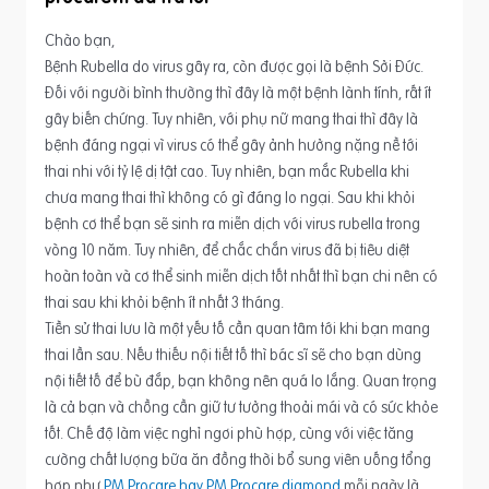
Chào bạn,
Bệnh Rubella do virus gây ra, còn được gọi là bệnh Sởi Đức.
Đối với người bình thường thì đây là một bệnh lành tính, rất ít
gây biến chứng. Tuy nhiên, với phụ nữ mang thai thì đây là
bệnh đáng ngại vì virus có thể gây ảnh hưởng nặng nề tới
thai nhi với tỷ lệ dị tật cao. Tuy nhiên, bạn mắc Rubella khi
chưa mang thai thì không có gì đáng lo ngại. Sau khi khỏi
bệnh cơ thể bạn sẽ sinh ra miễn dịch với virus rubella trong
vòng 10 năm. Tuy nhiên, để chắc chắn virus đã bị tiêu diệt
hoàn toàn và cơ thể sinh miễn dịch tốt nhất thì bạn chi nên có
thai sau khi khỏi bệnh ít nhất 3 tháng.
Tiền sử thai lưu là một yếu tố cần quan tâm tới khi bạn mang
thai lần sau. Nếu thiếu nội tiết tố thì bác sĩ sẽ cho bạn dùng
nội tiết tố để bù đắp, bạn không nên quá lo lắng. Quan trọng
là cả bạn và chồng cần giữ tư tưởng thoải mái và có sức khỏe
tốt. Chế độ làm việc nghỉ ngơi phù hợp, cùng với việc tăng
cường chất lượng bữa ăn đồng thời bổ sung viên uống tổng
hợp như
PM Procare hay PM Procare diamond
mỗi ngày là