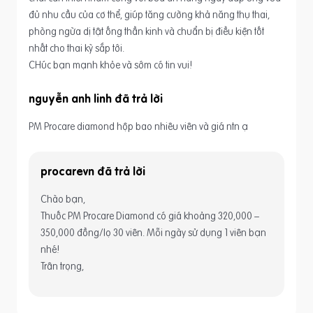
đủ nhu cầu của cơ thể, giúp tăng cường khả năng thụ thai,
phòng ngừa dị tật ống thần kinh và chuẩn bị điều kiện tốt
nhất cho thai kỳ sắp tới.
CHúc bạn mạnh khỏe và sớm có tin vui!
nguyễn anh linh
PM Procare diamond hộp bao nhiêu viên và giá ntn ạ
procarevn
Chào bạn,
Thuốc PM Procare Diamond có giá khoảng 320,000 –
350,000 đồng/lọ 30 viên. Mỗi ngày sử dụng 1 viên bạn
nhé!
Trân trọng,