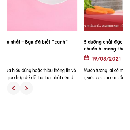
5 dưỡng chất đặc biệt quan trọng cần bổ sung khi
chuẩn bị mang thai
19/03/2021
Muốn tương lai có một em bé khỏe mạnh xinh xắn chào đờ
i, việc các chị em cần làm đầu tiên là bổ sung chế độ dinh d
ưỡng hợp lý để nuôi dưỡng cơ quan sinh sản giúp quá trình
rụng trứng diễn ra đều đặn hơn và giải phóng ra một quả tr
c
ứng khỏe mạnh. Vì thế, để có nguồn trứng chất lượng to và
khỏe thì chị em cần bổ sung 5 dưỡng chất đặc biệt quan trọ
ng này. [toc] Protein Protein là dưỡng chất quan trọng góp p
hần nâng cao sức khỏe của người chuẩn bị mang thai, tạo
nền tảng tốt cho thai nhi hình thành, phát triển Đồng thời là c