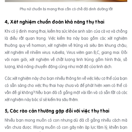
Phụ nữ chuẩn bị mang thai cần có chế độ dinh dưỡng tốt
4, Xét nghiệm chuẩn đoán khả năng thụ thai
Khi có ý định mang thai, kiểm tra sức khỏe sinh sản của cả vợ và chồng
là điều rất quan trọng. Việc kiểm tra này bao gồm các xét nghiệm
thường quy về hormon, xét nghiệm về trứng và siêu âm khung chậu,
xét nghiệm về nhiễm virus: rubella, Virus viêm gan B,C, giang mai. Đối
với nam giới, xét nghiệm về chất lượng tinh trùng gồm hình thái, số
lượng, khả năng chuyển động cũng như mật độ của tinh dịch.
Các xét nghiệm này cho bạn nhiều thông tin về việc liệu cơ thể của bạn
có sẵn sàng cho việc thụ thai hay chưa và để phát hiện xem có thể có
vấn đề gì không? Nếu bạn đã cố gắng một vài lần và có sẵn tất cả các
xét nghiệm này bác sĩ sẽ kiểm tra sâu thêm.
5, Các rào cản thường gặp đối với việc thụ thai
Nhiều bạn mong muốn có con nhưng dù đã cố gắng nhiều cách mà
vẫn chưa được. Mong muốn có con gây nên áp lực tâm lý, khiến bạn