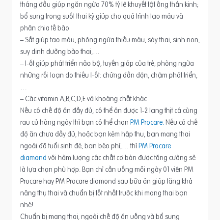
tháng đầu giúp ngăn ngừa 70% tỷ lệ khuyết tật ống thần kinh;
bổ sung trong suốt thai kỳ giúp cho quá trình tạo máu và
phân chia tế bào
– Sắt giúp tạo máu, phòng ngừa thiếu máu, sảy thai, sinh non,
suy dinh dưỡng bào thai,…
– I-ốt giúp phát triển não bộ, tuyến giáp của trẻ; phòng ngừa
những rối loạn do thiếu I-ốt: chứng đần độn, chậm phát triển,
…
– Các vitamin A,B,C,D,E và khoáng chất khác
Nếu có chế độ ăn đầy đủ, có thể ăn được 1-2 lạng thịt cá cùng
rau củ hàng ngày thì bạn có thể chọn
PM Procare.
Nếu có chế
độ ăn chưa đầy đủ, hoặc bạn kém hâp thu, bạn mang thai
ngoài độ tuổi sinh đẻ, bạn béo phì,… thì
PM Procare
diamond
với hàm lượng các chất cơ bản được tăng cường sẽ
là lựa chọn phù hợp. Bạn chỉ cần uống mỗi ngày 01 viên PM
Procare hay PM Procare diamond sau bữa ăn giúp tăng khả
năng thụ thai và chuẩn bị tốt nhất trước khi mang thai bạn
nhé!
Chuẩn bị mang thai, ngoài chế độ ăn uống và bổ sung