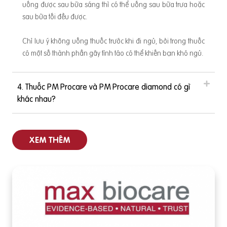
uống được sau bữa sáng thì có thể uống sau bữa trưa hoặc
n kinh là một phần của phôi thai mà từ đó, cột sống và não
sau bữa tối đều được.
của bé phát triển. Trung tâm kiểm soát và phòng ngừa dịch
bệnh (CDC) đã chỉ ra rằng những phụ nữ bắt đầu uống axit f
Chỉ lưu ý không uống thuốc trước khi đi ngủ, bởi trong thuốc
olic đều đặn hằng ngày trước ít nhất một tháng thụ thai và tr
có một số thành phần gây tỉnh táo có thể khiến bạn khó ngủ.
ong suốt 3 tháng đầu của thai kỳ sẽ
4. Thuốc PM Procare và PM Procare diamond có gì
khác nhau?
XEM THÊM