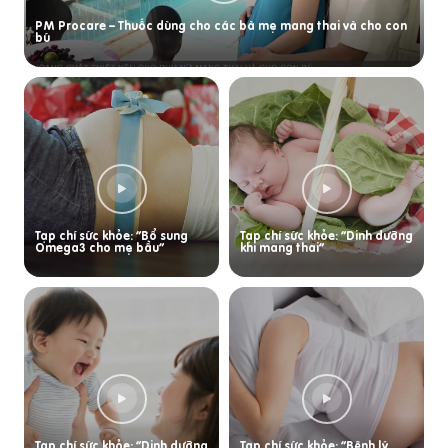
PM Procare – Thuốc dùng cho các bà mẹ mang thai và cho con
bú
Tạp chí sức khỏe: “Bổ sung
Tạp chí sức khỏe: “Dinh dưỡng
Omega3 cho mẹ bầu”
khi mang thai”
Tạp chí sức khỏe: “Dinh dưỡng
Tạp chí sức khỏe: “Bệnh lý