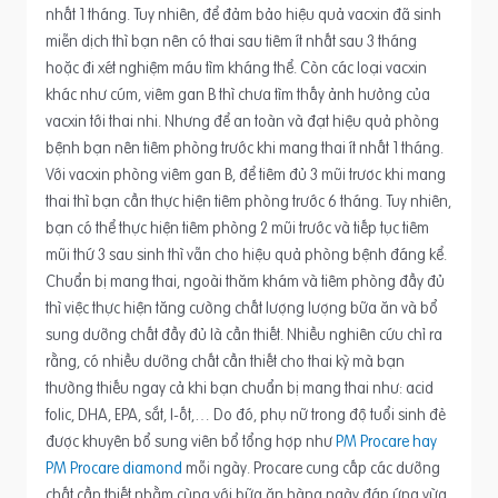
nhất 1 tháng. Tuy nhiên, để đảm bảo hiệu quả vacxin đã sinh
miễn dịch thì bạn nên có thai sau tiêm ít nhất sau 3 tháng
hoặc đi xét nghiệm máu tìm kháng thể. Còn các loại vacxin
khác như cúm, viêm gan B thì chưa tìm thấy ảnh hưởng của
vacxin tới thai nhi. Nhưng để an toàn và đạt hiệu quả phòng
bệnh bạn nên tiêm phòng trước khi mang thai ít nhất 1 tháng.
Với vacxin phòng viêm gan B, để tiêm đủ 3 mũi trươc khi mang
thai thì bạn cần thực hiện tiêm phòng trước 6 tháng. Tuy nhiên,
bạn có thể thực hiện tiêm phòng 2 mũi trước và tiếp tục tiêm
mũi thứ 3 sau sinh thì vẫn cho hiệu quả phòng bệnh đáng kể.
Chuẩn bị mang thai, ngoài thăm khám và tiêm phòng đầy đủ
thì việc thực hiện tăng cường chất lượng lượng bữa ăn và bổ
sung dưỡng chất đầy đủ là cần thiết. Nhiều nghiên cứu chỉ ra
rằng, có nhiều dưỡng chất cần thiết cho thai kỳ mà bạn
thường thiếu ngay cả khi bạn chuẩn bị mang thai như: acid
folic, DHA, EPA, sắt, I-ốt,… Do đó, phụ nữ trong độ tuổi sinh đẻ
được khuyên bổ sung viên bổ tổng hợp như
PM Procare hay
PM Procare diamond
mỗi ngày. Procare cung cấp các dưỡng
chất cần thiết nhằm cùng với bữa ăn hàng ngày đáp ứng vừa