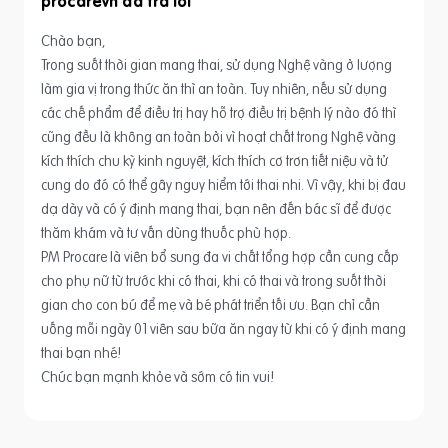
procarevn
Chào bạn,
Trong suốt thời gian mang thai, sử dụng Nghệ vàng ở lượng
làm gia vị trong thức ăn thì an toàn. Tuy nhiên, nếu sử dụng
các chế phẩm để điều trị hay hỗ trợ điều trị bệnh lý nào đó thì
cũng đều là không an toàn bởi vì hoạt chất trong Nghệ vàng
kích thích chu kỳ kinh nguyệt, kích thích cơ trơn tiết niệu và tử
cung do đó có thể gây nguy hiểm tới thai nhi. Vì vậy, khi bị đau
dạ dày và có ý định mang thai, bạn nên đến bác sĩ để được
thăm khám và tư vấn dùng thuốc phù hợp.
PM Procare là viên bổ sung đa vi chất tổng hợp cần cung cấp
cho phụ nữ từ trước khi có thai, khi có thai và trong suốt thời
gian cho con bú để mẹ và bé phát triển tối ưu. Bạn chỉ cần
uống mỗi ngày 01 viên sau bữa ăn ngay từ khi có ý định mang
thai bạn nhé!
Chúc bạn mạnh khỏe và sớm có tin vui!