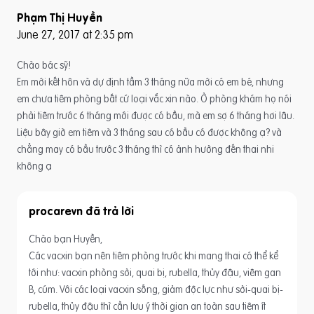
Phạm Thị Huyền
June 27, 2017 at 2:35 pm
Chào bác sỹ!
Em mới kết hôn và dự định tầm 3 tháng nữa mới có em bé, nhưng
em chưa tiêm phòng bất cứ loại vắc xin nào. Ở phòng khám họ nói
phải tiêm trước 6 tháng mới được có bầu, mà em sợ 6 tháng hơi lâu.
Liệu bây giờ em tiêm và 3 tháng sau có bầu có được không ạ? và
chẳng may có bầu trước 3 tháng thì có ảnh hưởng đến thai nhi
không ạ
procarevn
Chào bạn Huyền,
Các vacxin bạn nên tiêm phòng trước khi mang thai có thể kể
tới như: vacxin phòng sởi, quai bị, rubella, thủy đậu, viêm gan
B, cúm. Với các loại vacxin sống, giảm độc lực như sởi-quai bị-
rubella, thủy đậu thì cần lưu ý thời gian an toàn sau tiêm ít