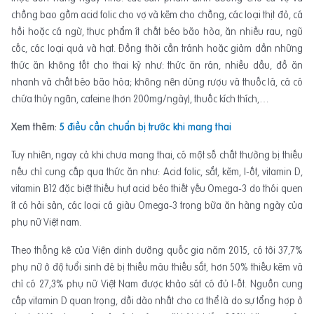
chồng bao gồm acid folic cho vợ và kẽm cho chồng, các loại thịt đỏ, cá
hồi hoặc cá ngừ, thực phẩm ít chất béo bão hòa, ăn nhiều rau, ngũ
cốc, các loại quả và hạt. Đồng thời cần tránh hoặc giảm dần những
thức ăn không tốt cho thai kỳ như: thức ăn rán, nhiều dầu, đồ ăn
nhanh và chất béo bão hòa; không nên dùng rượu và thuốc lá, cá có
chứa thủy ngân, cafeine (hơn 200mg/ngày), thuốc kích thích,…
Xem thêm:
5 điều cần chuẩn bị trước khi mang thai
Tuy nhiên, ngay cả khi chưa mang thai, có một số chất thường bị thiếu
nếu chỉ cung cấp qua thức ăn như: Acid folic, sắt, kẽm, I-ốt, vitamin D,
vitamin B12 đặc biệt thiếu hụt acid béo thiết yếu Omega-3 do thói quen
ít có hải sản, các loại cá giàu Omega-3 trong bữa ăn hàng ngày của
phụ nữ Việt nam.
Theo thống kê của Viện dinh dưỡng quốc gia năm 2015, có tới 37,7%
phụ nữ ở độ tuổi sinh đẻ bị thiếu máu thiếu sắt, hơn 50% thiếu kẽm và
chỉ có 27,3% phụ nữ Việt Nam được khảo sát có đủ I-ốt. Nguồn cung
cấp vitamin D quan trọng, dồi dào nhất cho cơ thể là do sự tổng hợp ở