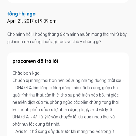
tống thị nga
April 21, 2017 at 9:09 am
Cho mình hỏi, khoảng tháng 6 âm mình muốn mang thai thì từ bây
giờ mình nên uống thuốc gì trước và chú ý những gì?
procarevn
Chào bạn Nga,
Chuẩn bị mang thai bạn nên bổ sung những dưỡng chất sau:
– DHA/EPA làm tăng cường dòng máu tới tử cung, giúp cho
quá trình thụ thai; cần thiết cho sự phát triển não bộ, thị giác,
hệ miễn dịch của trẻ; phòng ngừa các biến chứng trong thai
kỳ. Thành phần dầu cá tự nhiên dạng Triglycerid với tỷ lệ
DHA/EPA ~ 4/1 là tỷ lệ vận chuyển tối ưu qua nhau thai và
phát huy tác dụng tốt nhất.
– Acid folic bổ sung đầy đủ trước khi mang thai và trong 3