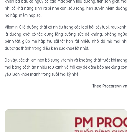
khiến bà bầu có nguy cơ cao mắc bệnh tiểu đường, tiền sản giật, thai
nhi có khả năng sinh ra bị nhẹ cân, sâu răng, hen suyễn, viêm đường
hô hấp, mềm hộp sọ.
Vitamin C là dưỡng chất có nhiều trong các loại trái cây tươi, rau xanh,
là dưỡng chất có tác dụng tăng cường sức đề kháng, phòng ngừa
bệnh tật, giúp mẹ hấp thu sắt tốt hơn rất nhiều nhờ đó mà thai nhi
được tạo thành trong điều kiện sức khỏe tốt nhất.
Do vậy, các chị em nên bổ sung vitamin và khoáng chất trước khi mang
thai bằng cách ăn nhiều rau xanh và trái cây để đảm bảo mẹ cùng con
yêu luôn khỏe mạnh trong suốt thai kỳ nhé.
Theo Procarevn.vn