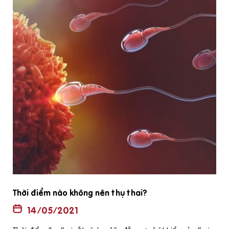
17/03/2021
Bên cạnh việc chuẩn bị về sức khỏe trước khi mang thai, kh
ám tiền sản, từ bỏ các thói quen có hại, xác định đúng thời
điểm rụng trứng… ăn uống cũng là một cách giúp gia tăng
cơ hội thụ thai. Chế độ dinh dưỡng giúp tăng cường sức khỏ
e, khả năng thụ thai sẽ cao hơn và sẽ sinh được những em
bé khỏe mạnh. Nhiều quan niệm sai lầm được truyền miện
g trong dân gian nhưng nhiều người vẫn tin như: ăn sầu riên
g, cháo gà ác nấu cải bó xôi hay cho chồng ăn sò huyết thư
ờng xuyên… thì sẽ nhanh chóng có thai. Tuy nhiên các bác s
ĩ cho biết, không có một nghiên cứu khoa học nào chứng mi
nh điều đó. Thực tế, không có thực phẩm nào có thể đảm b
ảo việc có thai. Chế độ ăn uống chỉ giúp cho việc có thai thu
ận lợi hơn, và em bé sinh ra khỏe mạnh hơn. 1. Ăn đủ chất
Ăn thực phẩm chứa nhiều chất đạm động vật và áp dụng c
hế độ Mediterranean với chất béo không bão hòa dạng đơ
n thể gồm trái cây xanh, dầu ô-liu, đậu phộng, hạnh nhân v