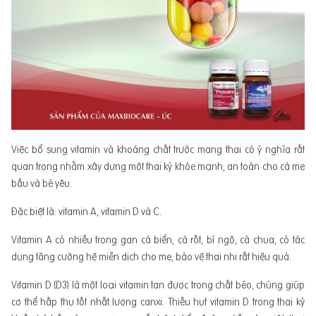
Việc bổ sung vitamin và khoáng chất trước mang thai có ý nghĩa rất
quan trọng nhằm xây dựng một thai kỳ khỏe mạnh, an toàn cho cả mẹ
bầu và bé yêu.
Đặc biệt là: vitamin A, vitamin D và C.
Vitamin A có nhiều trong gan cá biển, cà rốt, bí ngô, cà chua, có tác
dụng tăng cường hệ miễn dịch cho mẹ, bảo vệ thai nhi rất hiệu quả.
Vitamin D (D3) là một loại vitamin tan được trong chất béo, chúng giúp
cơ thể hấp thụ tốt nhất lượng canxi. Thiếu hụt vitamin D trong thai kỳ