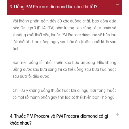
3. Uống PM Procare diamond lúc nào thì tốt?
kỳ
ể
Với thành phần gồm đầy đủ các dưỡng chất, bao gồm acid
ô
béo Omega 3 (DHA, EPA) hàm lượng cao cùng các vitamin và
ủ
khoáng chất thiết yếu, thuốc PM Procare diamond sẽ hấp thu
đ
tốt nhất khi bạn uống ngay sau bữa ăn (chậm nhất là 1h sau
c
ăn).
t
cả
Bạn nên uống tốt nhất 1 viên sau bữa ăn sáng. Nếu không
ng
uống được sau bữa sáng thì có thể uống sau bữa trưa hoặc
d
sau bữa tối đều được.
ồ
ng
Chỉ lưu ý không uống thuốc trước khi đi ngủ, bởi trong thuốc
có một số thành phần gây tỉnh táo có thể khiến bạn khó ngủ.
4. Thuốc PM Procare và PM Procare diamond có gì
khác nhau?