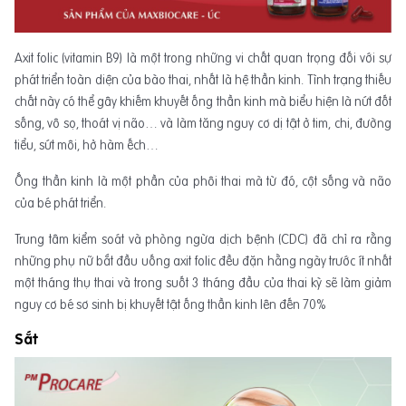
Axit folic (vitamin B9) là một trong những vi chất quan trọng đối với sự
phát triển toàn diện của bào thai, nhất là hệ thần kinh. Tình trạng thiếu
chất này có thể gây khiếm khuyết ống thần kinh mà biểu hiện là nứt đốt
sống, vô sọ, thoát vị não… và làm tăng nguy cơ dị tật ở tim, chi, đường
tiểu, sứt môi, hở hàm ếch…
Ống thần kinh là một phần của phôi thai mà từ đó, cột sống và não
của bé phát triển.
Trung tâm kiểm soát và phòng ngừa dịch bệnh (CDC) đã chỉ ra rằng
những phụ nữ bắt đầu uống axit folic đều đặn hằng ngày trước ít nhất
một tháng thụ thai và trong suốt 3 tháng đầu của thai kỳ sẽ làm giảm
nguy cơ bé sơ sinh bị khuyết tật ống thần kinh lên đến 70%
Sắt