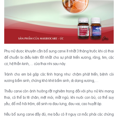
Phụ nữ được khuyên cần bổ sung canxi ít nhất 3 tháng trước khi có thai
để chuẩn bị điều kiện tốt nhất cho sự phát triển xương, răng, tim, các
cơ, hệ thần kinh,… của thai nhi sau này.
Tránh cho em bé gặp các tình trạng như: chậm phát triển, bệnh còi
xương bẩm sinh, chứng khò khè bẩm sinh, dị dạng xương,…
Thiếu canxi còn ảnh hưởng rất nghiêm trọng đối với phụ nữ khi mang
thai, có thể bị tê chân, mệt mỏi, mất ngủ; khi nuôi con bú, cơ thể suy
yếu, đổ mồ hôi trộm, dễ sinh ra đau lưng, đau vai, cao huyết áp.
Nếu bổ sung canxi đầy đủ, mẹ bầu có ít nguy cơ mắc phải các chứng