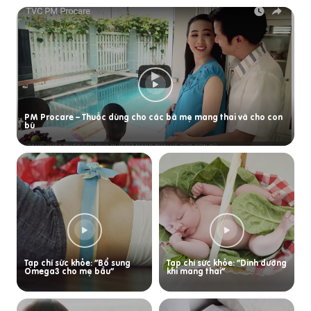
PM Procare – Thuốc dùng cho các bà mẹ mang thai và cho con
bú
Tạp chí sức khỏe: “Bổ sung
Tạp chí sức khỏe: “Dinh dưỡng
Omega3 cho mẹ bầu”
khi mang thai”