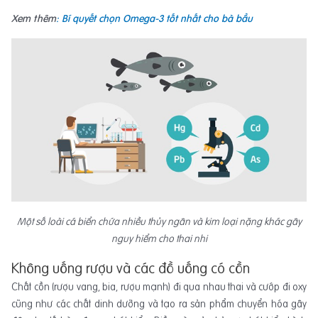
Xem thêm
: Bí quyết chọn Omega-3 tốt nhất cho bà bầu
Một số loài cá biển chứa nhiều thủy ngân và kim loại nặng khác gây
nguy hiểm cho thai nhi
Không uống rượu và các đồ uống có cồn
Chất cồn (rượu vang, bia, rượu mạnh) đi qua nhau thai và cướp đi oxy
cũng như các chất dinh dưỡng và tạo ra sản phẩm chuyển hóa gây