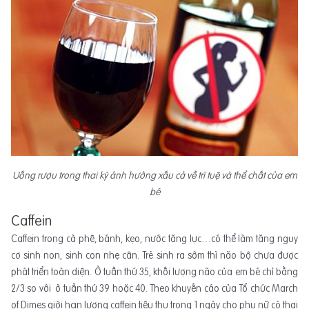
Uống rượu trong thai kỳ ảnh hưởng xấu cả về trí tuệ và thể chất của em
bé
Caffein
Caffein trong cà phê, bánh, kẹo, nước tăng lực…có thể làm tăng nguy
cơ sinh non, sinh con nhẹ cân. Trẻ sinh ra sớm thì não bộ chưa được
phát triển toàn diện. Ở tuần thứ 35, khối lượng não của em bé chỉ bằng
2/3 so với ở tuần thứ 39 hoặc 40. Theo khuyến cáo của Tổ chức March
of Dimes giới hạn lượng caffein tiêu thụ trong 1 ngày cho phụ nữ có thai