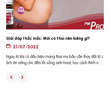
Giải đáp thắc mắc: Mới có thai nên kiêng gì?
21/07/2022
Ngay từ khi có dấu hiệu mang thai mẹ bầu cần thay đổi từ c
ách ăn uống cho đến lối sống sinh hoạt, học cách thích nghi
à
với những thay đổi của cơ thể vì chỉ một lỗi nhỏ của mẹ có t
ữ
hể ảnh hưởng nghiêm trọng đến cả mẹ và bé. Vậy mới có t
hai nên kiêng gì? Bài viết sau đây sẽ trả lời câu hỏi giúp mẹ
nhé. [toc] Mới có thai nên kiêng ăn gì? Để chắc chắn rằng b
ạn đã chuẩn bị đủ chất dinh dưỡng cho những ngày đầu tiê
n của thai kỳ, hãy bắt đầu việc ăn uống lành mạnh ngay từ
đầu chu kỳ kinh nguyệt mà bạn dự tính sẽ thụ thai. Một chế