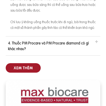
n có tác dụng giãn cơ trơn của mạch máu để giảm đau, hạ
uống được sau bữa sáng thì có thể uống sau bữa trưa hoặc
y
huyết áp. Nếu sử dụng hơn 30 mg rau ngót tươi thì có thể g
sau bữa tối đều được.
ây co thắt tử cung và dễ dẫn đến sảy thai. ➤ Rau chùm ngâ
y: Có chứa alpha-sitosterol, đây là một loại hormone có
Chỉ lưu ý không uống thuốc trước khi đi ngủ, bởi trong thuốc
có một số thành phần gây tỉnh táo có thể khiến bạn khó ngủ.
4. Thuốc PM Procare và PM Procare diamond có gì
khác nhau?
XEM THÊM