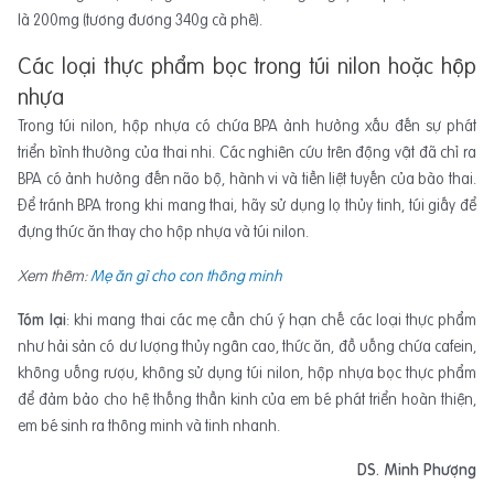
là 200mg (tương đương 340g cà phê).
Các loại thực phẩm bọc trong túi nilon hoặc hộp
nhựa
Trong túi nilon, hộp nhựa có chứa BPA ảnh hưởng xấu đến sự phát
triển bình thường của thai nhi. Các nghiên cứu trên động vật đã chỉ ra
BPA có ảnh hưởng đến não bộ, hành vi và tiền liệt tuyến của bào thai.
Để tránh BPA trong khi mang thai, hãy sử dụng lọ thủy tinh, túi giấy để
đựng thức ăn thay cho hộp nhựa và túi nilon.
Xem thêm:
Mẹ ăn gì cho con thông minh
Tóm lại
: khi mang thai các mẹ cần chú ý hạn chế các loại thực phẩm
như hải sản có dư lượng thủy ngân cao, thức ăn, đồ uống chứa cafein,
không uống rượu, không sử dụng túi nilon, hộp nhựa bọc thực phẩm
để đảm bảo cho hệ thống thần kinh của em bé phát triển hoàn thiện,
em bé sinh ra thông minh và tinh nhanh.
DS. Minh Phượng