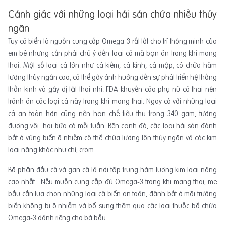
Cảnh giác với những loại hải sản chứa nhiều thủy
ngân
Tuy cá biển là nguồn cung cấp Omega-3 rất tốt cho trí thông minh của
em bé nhưng cần phải chú ý đến loại cá mà bạn ăn trong khi mang
thai. Một số loại cá lớn như cá kiếm, cá kình, cá mập, có chứa hàm
lượng thủy ngân cao, có thể gây ảnh hưởng đến sự phát triển hệ thống
thần kinh và gây dị tật thai nhi. FDA khuyến cáo phụ nữ có thai nên
tránh ăn các loại cá này trong khi mang thai. Ngay cả với những loại
cá an toàn hơn cũng nên hạn chế tiêu thụ trong 340 gam, tương
đương với hai bữa cá mỗi tuần. Bên cạnh đó, các loại hải sản đánh
bắt ở vùng biển ô nhiễm có thể chứa lượng lớn thủy ngân và các kim
loại nặng khác như chì, crom.
Bộ phận đầu cá và gan cá là nơi tập trung hàm lượng kim loại nặng
cao nhất. Nếu muốn cung cấp đủ Omega-3 trong khi mang thai, mẹ
bầu cần lựa chọn những loại cá biển an toàn, đánh bắt ở môi trường
biển không bị ô nhiễm và bổ sung thêm qua các loại thuốc bổ chứa
Omega-3 dành riêng cho bà bầu.