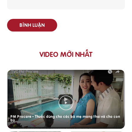
BÌNH LUẬN
VIDEO MỚI NHẤT
PM Procare – Thuốc dùng cho các bà mẹ mang thai và cho con
bú