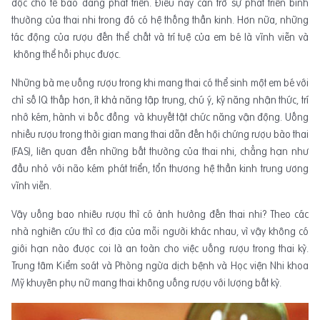
độc cho tế bào đang phát triển. Điều này cản trở sự phát triển bình
thường của thai nhi trong đó có hệ thống thần kinh. Hơn nữa, những
tác động của rượu đến thể chất và trí tuệ của em bé là vĩnh viễn và
không thể hồi phục được.
Những bà mẹ uống rượu trong khi mang thai có thể sinh một em bé với
chỉ số IQ thấp hơn, ít khả năng tập trung, chú ý, kỹ năng nhận thức, trí
nhớ kém, hành vi bốc đồng và khuyết tật chức năng vận động. Uống
nhiều rượu trong thời gian mang thai dẫn đến hội chứng rượu bào thai
(FAS), liên quan đến những bất thường của thai nhi, chẳng hạn như
đầu nhỏ với não kém phát triển, tổn thương hệ thần kinh trung ương
vĩnh viễn.
Vậy uống bao nhiêu rượu thì có ảnh hưởng đến thai nhi? Theo các
nhà nghiên cứu thì cơ địa của mỗi người khác nhau, vì vậy không có
giới hạn nào được coi là an toàn cho việc uống rượu trong thai kỳ.
Trung tâm Kiểm soát và Phòng ngừa dịch bệnh và Học viện Nhi khoa
Mỹ khuyên phụ nữ mang thai không uống rượu với lượng bất kỳ.