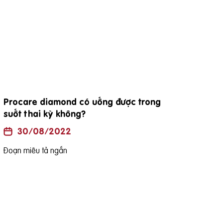
đặc điểm viên thuốc procare diamond
Uốn
là h
30/08/2022
Đoạn miêu tả ngắn
Đoạn