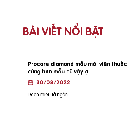
BÀI VIẾT NỔI BẬT
i vợ
E đang mang bầu đc 25 tuần vậy e sinh
bé vào tháng mấy ạh?
30/08/2022
Đoạn miêu tả ngắn