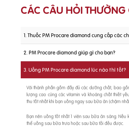
CÁC CÂU HỎI THƯỜNG
1. Thuốc PM Procare diamond cung cấp các c
2. PM Procare diamond giúp gì cho bạn?
3. Uống PM Procare diamond lúc nào thì tốt?
Với thành phần gồm đầy đủ các dưỡng chất, bao g
lượng cao cùng các vitamin và khoáng chất thiết y
thu tốt nhất khi bạn uống ngay sau bữa ăn (chậm nhất
Bạn nên uống tốt nhất 1 viên sau bữa ăn sáng. Nếu
thể uống sau bữa trưa hoặc sau bữa tối đều được.