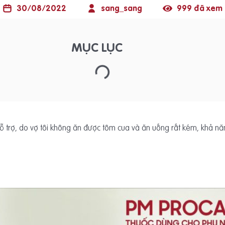
30/08/2022
sang_sang
999 đã xem
MỤC LỤC
hỗ trợ, do vợ tôi không ăn được tôm cua và ăn uống rất kém, khả n