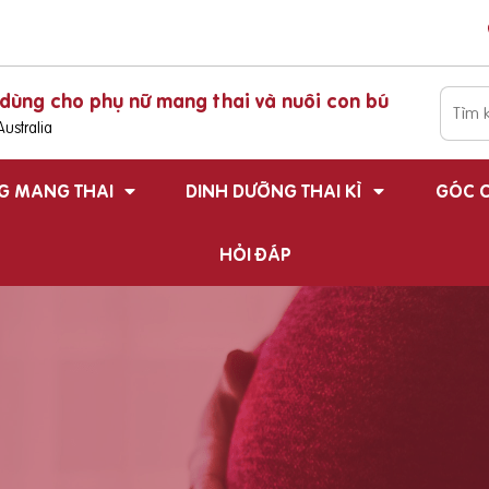
dùng cho phụ nữ mang thai và nuôi con bú
ustralia
G MANG THAI
DINH DƯỠNG THAI KÌ
GÓC C
HỎI ĐÁP