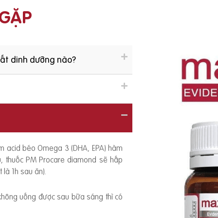
 GẶP
hất dinh dưỡng nào?
ồm acid béo Omega 3 (DHA, EPA) hàm
ếu, thuốc PM Procare diamond sẽ hấp
 là 1h sau ăn).
 không uống được sau bữa sáng thì có