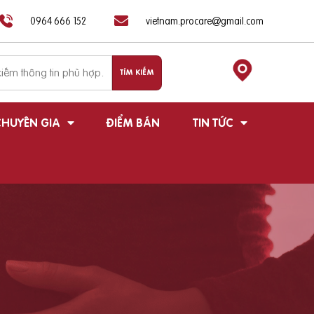
0964 666 152
vietnam.procare@gmail.com
HUYÊN GIA
ĐIỂM BÁN
TIN TỨC