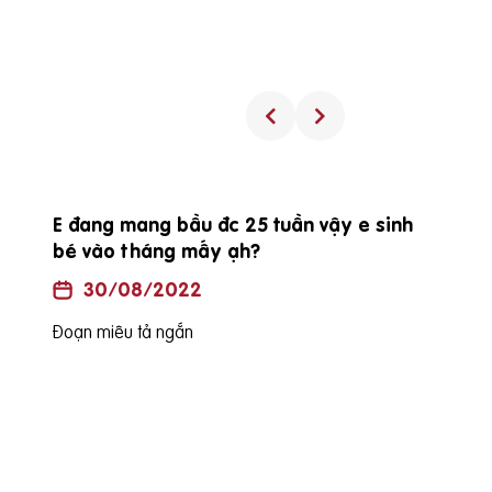
Procare diamond có uống được trong
suốt thai kỳ không?
30/08/2022
Đoạn miêu tả ngắn