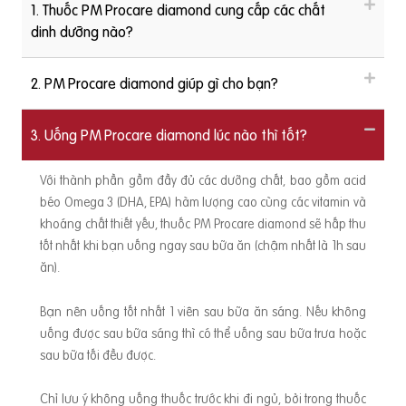
1. Thuốc PM Procare diamond cung cấp các chất
dinh dưỡng nào?
2. PM Procare diamond giúp gì cho bạn?
3. Uống PM Procare diamond lúc nào thì tốt?
Với thành phần gồm đầy đủ các dưỡng chất, bao gồm acid
béo Omega 3 (DHA, EPA) hàm lượng cao cùng các vitamin và
khoáng chất thiết yếu, thuốc PM Procare diamond sẽ hấp thu
tốt nhất khi bạn uống ngay sau bữa ăn (chậm nhất là 1h sau
ăn).
Bạn nên uống tốt nhất 1 viên sau bữa ăn sáng. Nếu không
uống được sau bữa sáng thì có thể uống sau bữa trưa hoặc
sau bữa tối đều được.
Chỉ lưu ý không uống thuốc trước khi đi ngủ, bởi trong thuốc