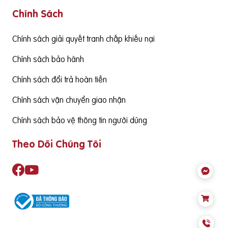
Chính Sách
g cấp hàm lượng DHA cần đạt từ 130mgDHA/ngày trở lên đ
ể đảm bảo cùng thức ăn hàng ngày cung cấp đủ nhu cầu S
ản phẩm cần có nguồn gốc xuất xứ rõ ràng,
Chính sách giải quyết tranh chấp khiếu nại
Chính sách bảo hành
Chính sách đổi trả hoàn tiền
Chính sách vận chuyển giao nhận
Chính sách bảo vệ thông tin người dùng
Theo Dõi Chúng Tôi