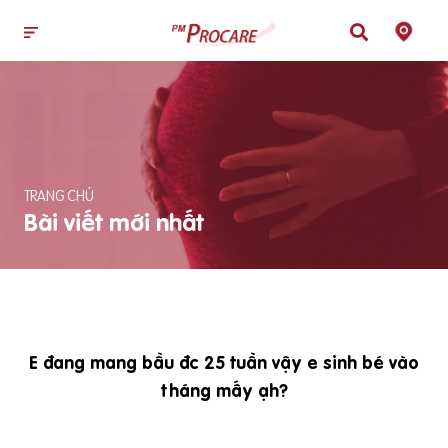
TRANG CHỦ
Bài viết mới nhất
E đang mang bầu đc 25 tuần vậy e sinh bé vào
tháng mấy ạh?