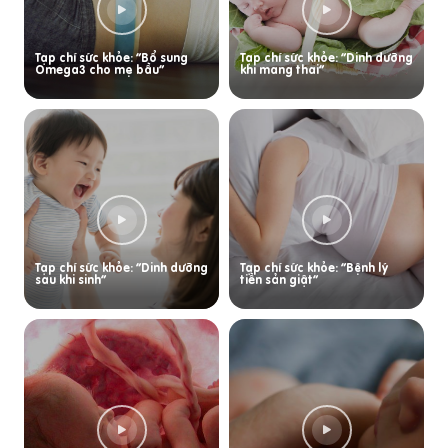
Tạp chí sức khỏe: “Bổ sung
Tạp chí sức khỏe: “Dinh dưỡng
Omega3 cho mẹ bầu”
khi mang thai”
Tạp chí sức khỏe: “Dinh dưỡng
Tạp chí sức khỏe: “Bệnh lý
sau khi sinh”
tiền sản giật”