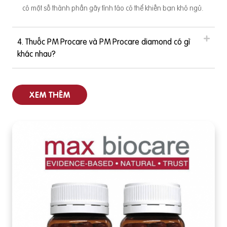
có một số thành phần gây tỉnh táo có thể khiến bạn khó ngủ.
4. Thuốc PM Procare và PM Procare diamond có gì
khác nhau?
XEM THÊM