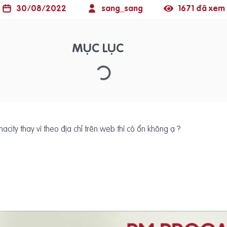
30/08/2022
sang_sang
1671 đã xem
MỤC LỤC
ity thay vì theo địa chỉ trên web thì có ổn không ạ ?