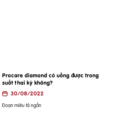
Procare diamond có uống được trong
đặc
suốt thai kỳ không?
30/08/2022
Đoạn
Đoạn miêu tả ngắn