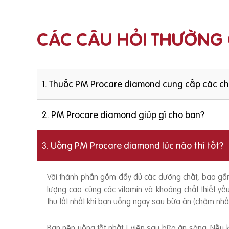
CÁC CÂU HỎI THƯỜNG
1. Thuốc PM Procare diamond cung cấp các c
2. PM Procare diamond giúp gì cho bạn?
3. Uống PM Procare diamond lúc nào thì tốt?
Với thành phần gồm đầy đủ các dưỡng chất, bao g
lượng cao cùng các vitamin và khoáng chất thiết y
thu tốt nhất khi bạn uống ngay sau bữa ăn (chậm nhất
Bạn nên uống tốt nhất 1 viên sau bữa ăn sáng. Nếu