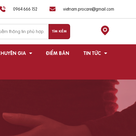
0964 666 152
vietnam.procare@gmail.com
HUYÊN GIA
ĐIỂM BÁN
TIN TỨC