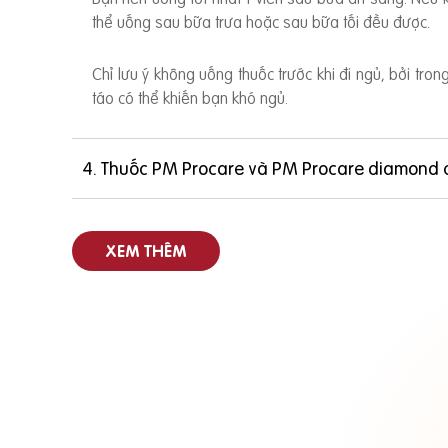
thể uống sau bữa trưa hoặc sau bữa tối đều được.
Chỉ lưu ý không uống thuốc trước khi đi ngủ, bởi tro
táo có thể khiến bạn khó ngủ.
4. Thuốc PM Procare và PM Procare diamond 
XEM THÊM