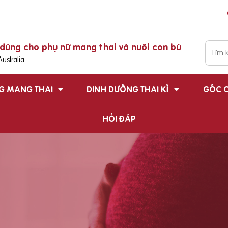
dùng cho phụ nữ mang thai và nuôi con bú
ustralia
G MANG THAI
DINH DƯỠNG THAI KÌ
GÓC C
HỎI ĐÁP