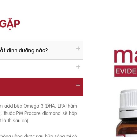
 GẶP
hất dinh dưỡng nào?
ồm acid béo Omega 3 (DHA, EPA) hàm
ếu, thuốc PM Procare diamond sẽ hấp
 là 1h sau ăn).
 không uống được sau bữa sáng thì có