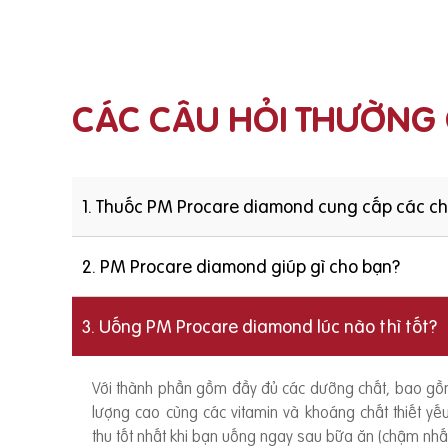
CÁC CÂU HỎI THƯỜNG
1. Thuốc PM Procare diamond cung cấp các c
2. PM Procare diamond giúp gì cho bạn?
3. Uống PM Procare diamond lúc nào thì tốt?
Với thành phần gồm đầy đủ các dưỡng chất, bao g
lượng cao cùng các vitamin và khoáng chất thiết y
thu tốt nhất khi bạn uống ngay sau bữa ăn (chậm nhất