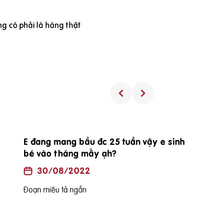
g có phải là hàng thật
E đang mang bầu đc 25 tuần vậy e sinh
bé vào tháng mấy ạh?
30/08/2022
Đoạn miêu tả ngắn