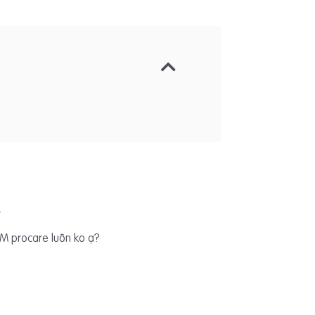
.
M procare luôn ko ạ?