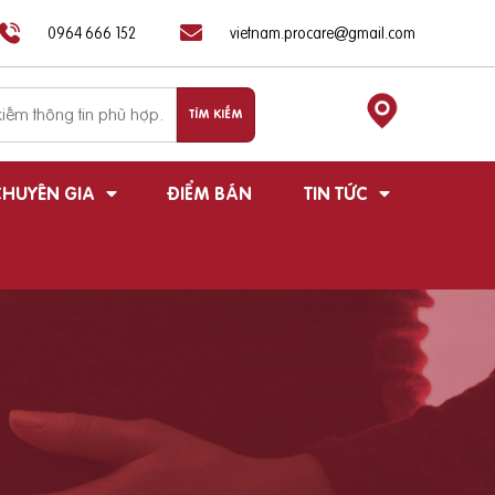
0964 666 152
vietnam.procare@gmail.com
HUYÊN GIA
ĐIỂM BÁN
TIN TỨC