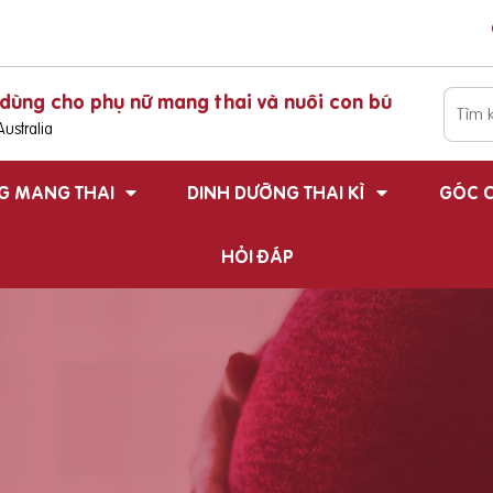
dùng cho phụ nữ mang thai và nuôi con bú
ustralia
G MANG THAI
DINH DƯỠNG THAI KÌ
GÓC C
HỎI ĐÁP