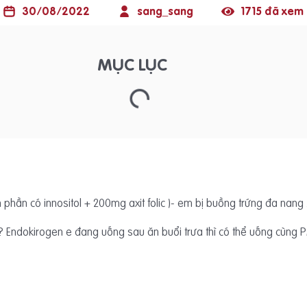
30/08/2022
sang_sang
1715 đã xem
MỤC LỤC
 phần có innositol + 200mg axit folic )- em bị buồng trứng đa nang 
Endokirogen e đang uống sau ăn buổi trưa thì có thể uống cùng P