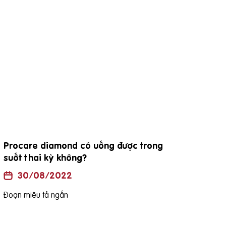
Procare diamond có uống được trong
đặc
suốt thai kỳ không?
30/08/2022
Đoạn
Đoạn miêu tả ngắn