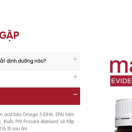
 GẶP
hất dinh dưỡng nào?
ồm acid béo Omega 3 (DHA, EPA) hàm
ếu, thuốc PM Procare diamond sẽ hấp
 là 1h sau ăn).