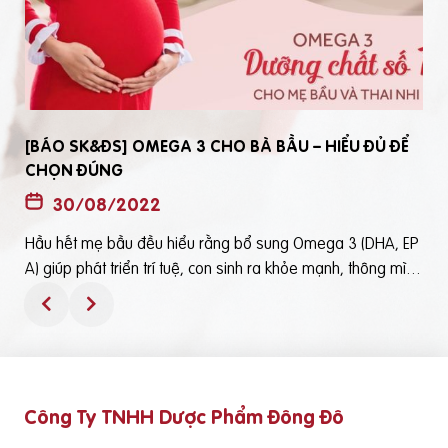
[BÁO SK&ĐS] OMEGA 3 CHO BÀ BẦU – HIỂU ĐỦ ĐỂ
CHỌN ĐÚNG
30/08/2022
Hầu hết mẹ bầu đều hiểu rằng bổ sung Omega 3 (DHA, EP
t
A) giúp phát triển trí tuệ, con sinh ra khỏe mạnh, thông mìn
ô
h. Tuy nhiên, bổ sung Omega 3 bằng cách nào? Chọn loại n
ào để an toàn và đạt hiệu quả tốt thì không phải mẹ bầu nà
o cũng hiểu rõBài viết trên báo Sức Khỏe và Đời Sống mới đ
ây phân tích những điểm quan trọng nhất, theo cách dễ nhậ
n biết nhất giúp mẹ dễ dàng áp dụng và chọn lựa được Om
Công Ty TNHH Dược Phẩm Đông Đô
e
ega 3 (DHA,EPA) tốt - phù hợp với mình.Theo đó, mẹ bầu cầ
n lưu ý những điểm quan trọng sau: Thực phẩm có cung cấ