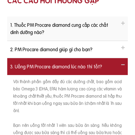
CÁC CÂU HỎI THƯỜNG GẶP
1. Thuốc PM Procare diamond cung cấp các chất
dinh dưỡng nào?
2. PM Procare diamond giúp gì cho bạn?
3. Uống PM Procare diamond lúc nào thì tốt?
Với thành phần gồm đầy đủ các dưỡng chất, bao gồm acid
béo Omega 3 (DHA, EPA) hàm lượng cao cùng các vitamin và
khoáng chất thiết yếu, thuốc PM Procare diamond sẽ hấp thu
tốt nhất khi bạn uống ngay sau bữa ăn (chậm nhất là 1h sau
ăn).
Bạn nên uống tốt nhất 1 viên sau bữa ăn sáng. Nếu không
uống được sau bữa sáng thì có thể uống sau bữa trưa hoặc