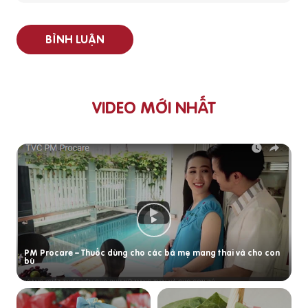
BÌNH LUẬN
VIDEO MỚI NHẤT
PM Procare – Thuốc dùng cho các bà mẹ mang thai và cho con
bú