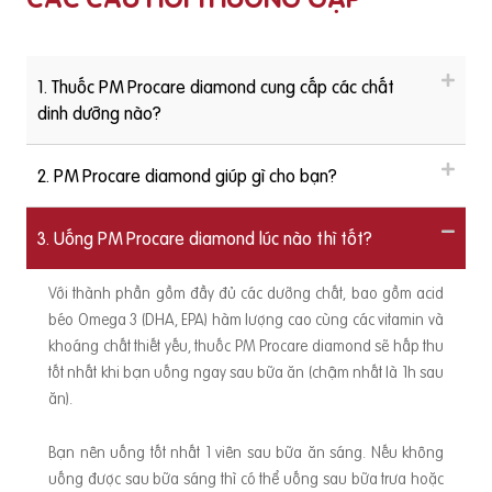
1. Thuốc PM Procare diamond cung cấp các chất
dinh dưỡng nào?
2. PM Procare diamond giúp gì cho bạn?
3. Uống PM Procare diamond lúc nào thì tốt?
Với thành phần gồm đầy đủ các dưỡng chất, bao gồm acid
béo Omega 3 (DHA, EPA) hàm lượng cao cùng các vitamin và
khoáng chất thiết yếu, thuốc PM Procare diamond sẽ hấp thu
tốt nhất khi bạn uống ngay sau bữa ăn (chậm nhất là 1h sau
ăn).
Bạn nên uống tốt nhất 1 viên sau bữa ăn sáng. Nếu không
uống được sau bữa sáng thì có thể uống sau bữa trưa hoặc