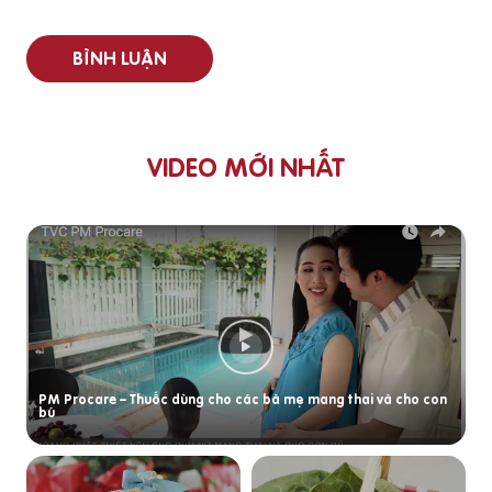
BÌNH LUẬN
VIDEO MỚI NHẤT
PM Procare – Thuốc dùng cho các bà mẹ mang thai và cho con
bú