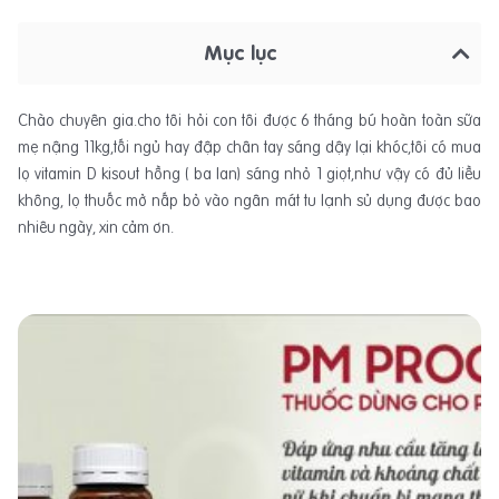
Mục lục
Chào chuyên gia.cho tôi hỏi con tôi được 6 tháng bú hoàn toàn sữa
mẹ nậng 11kg,tối ngủ hay đập chân tay sáng dậy lại khóc,tôi có mua
lọ vitamin D kisout hồng ( ba lan) sáng nhỏ 1 giọt,như vậy có đủ liều
không, lọ thuốc mở nấp bỏ vào ngân mát tu lạnh sủ dụng được bao
nhiêu ngày, xin cảm ơn.