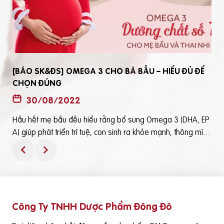
[BÁO SK&ĐS] OMEGA 3 CHO BÀ BẦU – HIỂU ĐỦ ĐỂ
CHỌN ĐÚNG
30/08/2022
Hầu hết mẹ bầu đều hiểu rằng bổ sung Omega 3 (DHA, EP
t
A) giúp phát triển trí tuệ, con sinh ra khỏe mạnh, thông mìn
ô
h. Tuy nhiên, bổ sung Omega 3 bằng cách nào? Chọn loại n
ào để an toàn và đạt hiệu quả tốt thì không phải mẹ bầu nà
o cũng hiểu rõBài viết trên báo Sức Khỏe và Đời Sống mới đ
ây phân tích những điểm quan trọng nhất, theo cách dễ nhậ
n biết nhất giúp mẹ dễ dàng áp dụng và chọn lựa được Om
Công Ty TNHH Dược Phẩm Đông Đô
e
ega 3 (DHA,EPA) tốt - phù hợp với mình.Theo đó, mẹ bầu cầ
n lưu ý những điểm quan trọng sau: Thực phẩm có cung cấ