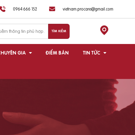
0964 666 152
vietnam.procare@gmail.com
HUYÊN GIA
ĐIỂM BÁN
TIN TỨC