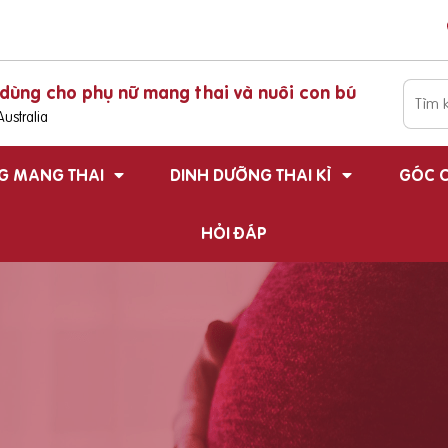
dùng cho phụ nữ mang thai và nuôi con bú
ustralia
G MANG THAI
DINH DƯỠNG THAI KÌ
GÓC C
HỎI ĐÁP