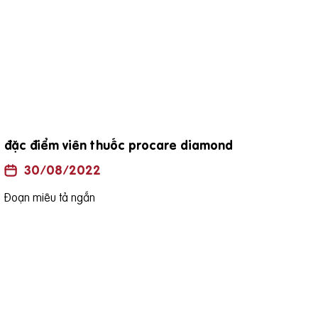
đặc điểm viên thuốc procare diamond
Uốn
là h
30/08/2022
Đoạn miêu tả ngắn
Đoạn