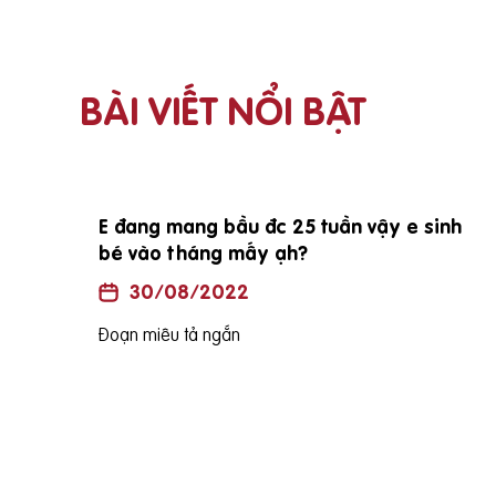
BÀI VIẾT NỔI BẬT
i vợ
E đang mang bầu đc 25 tuần vậy e sinh
bé vào tháng mấy ạh?
30/08/2022
Đoạn miêu tả ngắn