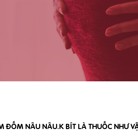
M ĐỐM NÂU NÂU.K BÍT LÀ THUỐC NHƯ VẬY