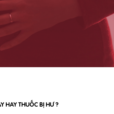
 HAY THUỐC BỊ HƯ ?