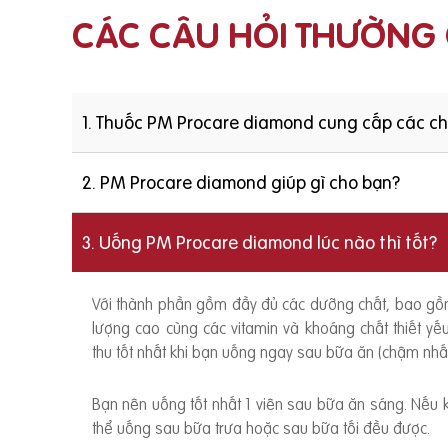
CÁC CÂU HỎI THƯỜNG
1. Thuốc PM Procare diamond cung cấp các c
2. PM Procare diamond giúp gì cho bạn?
3. Uống PM Procare diamond lúc nào thì tốt?
Với thành phần gồm đầy đủ các dưỡng chất, bao g
lượng cao cùng các vitamin và khoáng chất thiết y
thu tốt nhất khi bạn uống ngay sau bữa ăn (chậm nhất
Bạn nên uống tốt nhất 1 viên sau bữa ăn sáng. Nếu
thể uống sau bữa trưa hoặc sau bữa tối đều được.