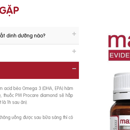
 GẶP
hất dinh dưỡng nào?
ồm acid béo Omega 3 (DHA, EPA) hàm
ếu, thuốc PM Procare diamond sẽ hấp
 là 1h sau ăn).
 không uống được sau bữa sáng thì có