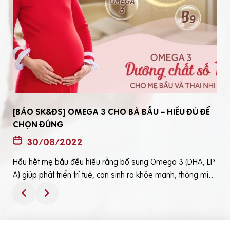
[BÁO SK&ĐS] OMEGA 3 CHO BÀ BẦU – HIỂU ĐỦ ĐỂ
CHỌN ĐÚNG
30/08/2022
Hầu hết mẹ bầu đều hiểu rằng bổ sung Omega 3 (DHA, EP
t
A) giúp phát triển trí tuệ, con sinh ra khỏe mạnh, thông mìn
ô
h. Tuy nhiên, bổ sung Omega 3 bằng cách nào? Chọn loại n
ào để an toàn và đạt hiệu quả tốt thì không phải mẹ bầu nà
o cũng hiểu rõBài viết trên báo Sức Khỏe và Đời Sống mới đ
ây phân tích những điểm quan trọng nhất, theo cách dễ nhậ