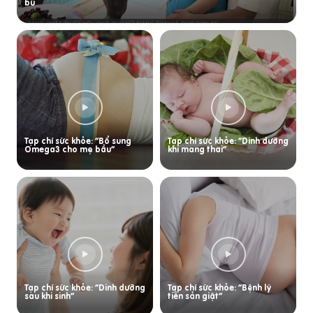
bú
Tạp chí sức khỏe: “Bổ sung
Tạp chí sức khỏe: “Dinh dưỡng
Omega3 cho mẹ bầu”
khi mang thai”
Tạp chí sức khỏe: “Dinh dưỡng
Tạp chí sức khỏe: “Bệnh lý
sau khi sinh”
tiền sản giật”