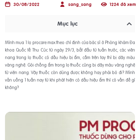
30/08/2022
sang_sang
1224 đã xem
Mục lục
Mình mua 1 lọ procare max theo chỉ định của bác sĩ ở Phòng khám Đa
khoa Quốc tế Thu Cúc từ ngày 29/3, bắt đầu từ tuần trước, các viên
nang trong lọ thuốc có dấu hiệu bị ẩm, cầm trên tay thì bị dây màu
vàng nghệ. Gói chống ẩm trong lọ thuốc cũng bị dây màu vàng nghệ
từ viên nang. Vậy thuốc còn dùng được không hay phải bỏ đi? Mình
vẫn uống 1 tuần nay từ khi phát hiện có dấu hiệu ẩm thì có vấn đề gì
không?