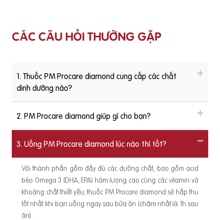
CÁC CÂU HỎI THƯỜNG GẶP
1. Thuốc PM Procare diamond cung cấp các chất
dinh dưỡng nào?
2. PM Procare diamond giúp gì cho bạn?
3. Uống PM Procare diamond lúc nào thì tốt?
Với thành phần gồm đầy đủ các dưỡng chất, bao gồm acid
béo Omega 3 (DHA, EPA) hàm lượng cao cùng các vitamin và
khoáng chất thiết yếu, thuốc PM Procare diamond sẽ hấp thu
tốt nhất khi bạn uống ngay sau bữa ăn (chậm nhất là 1h sau
ăn).