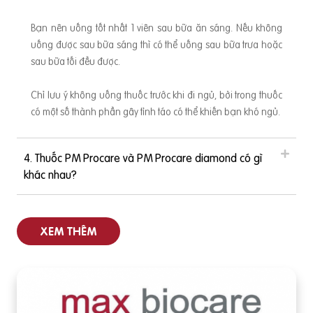
Bạn nên uống tốt nhất 1 viên sau bữa ăn sáng. Nếu không
uống được sau bữa sáng thì có thể uống sau bữa trưa hoặc
sau bữa tối đều được.
Chỉ lưu ý không uống thuốc trước khi đi ngủ, bởi trong thuốc
có một số thành phần gây tỉnh táo có thể khiến bạn khó ngủ.
4. Thuốc PM Procare và PM Procare diamond có gì
khác nhau?
XEM THÊM