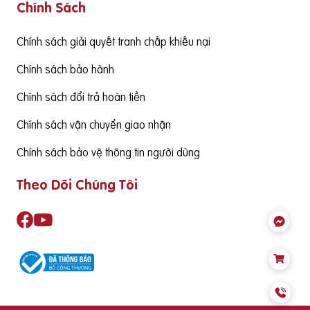
Chính Sách
g cấp hàm lượng DHA cần đạt từ 130mgDHA/ngày trở lên đ
ể đảm bảo cùng thức ăn hàng ngày cung cấp đủ nhu cầu S
ản phẩm cần có nguồn gốc xuất xứ rõ ràng,
Chính sách giải quyết tranh chấp khiếu nại
Chính sách bảo hành
Chính sách đổi trả hoàn tiền
Chính sách vận chuyển giao nhận
Chính sách bảo vệ thông tin người dùng
Theo Dõi Chúng Tôi