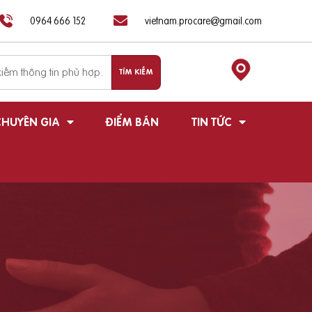
0964 666 152
vietnam.procare@gmail.com
HUYÊN GIA
ĐIỂM BÁN
TIN TỨC