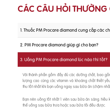
CÁC CÂU HỎI THƯỜNG
1. Thuốc PM Procare diamond cung cấp các c
2. PM Procare diamond giúp gì cho bạn?
3. Uống PM Procare diamond lúc nào thì tốt?
Với thành phần gồm đầy đủ các dưỡng chất, bao g
lượng cao cùng các vitamin và khoáng chất thiết y
thu tốt nhất khi bạn uống ngay sau bữa ăn (chậm nhất
Bạn nên uống tốt nhất 1 viên sau bữa ăn sáng. Nếu
thể uống sau bữa trưa hoặc sau bữa tối đều được.