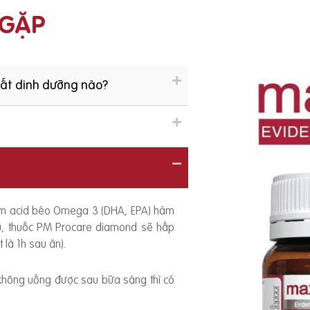
 GẶP
hất dinh dưỡng nào?
ồm acid béo Omega 3 (DHA, EPA) hàm
ếu, thuốc PM Procare diamond sẽ hấp
 là 1h sau ăn).
 không uống được sau bữa sáng thì có