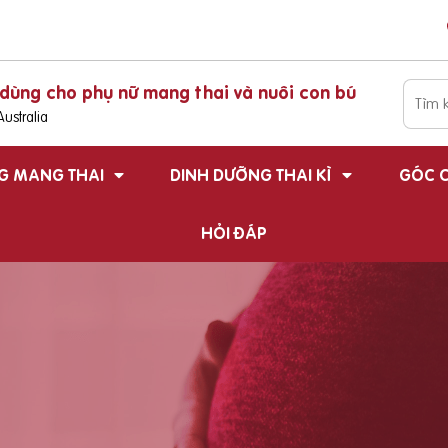
dùng cho phụ nữ mang thai và nuôi con bú
ustralia
G MANG THAI
DINH DƯỠNG THAI KÌ
GÓC C
HỎI ĐÁP