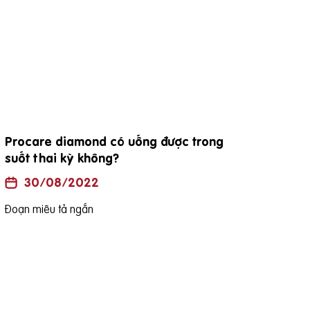
Procare diamond có uống được trong
đặc
suốt thai kỳ không?
30/08/2022
Đoạn
Đoạn miêu tả ngắn