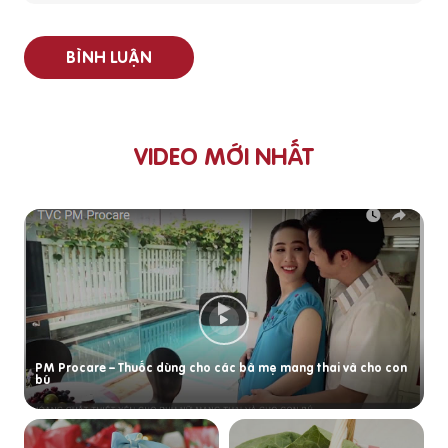
BÌNH LUẬN
VIDEO MỚI NHẤT
PM Procare – Thuốc dùng cho các bà mẹ mang thai và cho con
bú