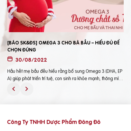
[BÁO SK&ĐS] OMEGA 3 CHO BÀ BẦU – HIỂU ĐỦ ĐỂ
CHỌN ĐÚNG
30/08/2022
Hầu hết mẹ bầu đều hiểu rằng bổ sung Omega 3 (DHA, EP
t
A) giúp phát triển trí tuệ, con sinh ra khỏe mạnh, thông mìn
ô
h. Tuy nhiên, bổ sung Omega 3 bằng cách nào? Chọn loại n
ào để an toàn và đạt hiệu quả tốt thì không phải mẹ bầu nà
o cũng hiểu rõBài viết trên báo Sức Khỏe và Đời Sống mới đ
ây phân tích những điểm quan trọng nhất, theo cách dễ nhậ
n biết nhất giúp mẹ dễ dàng áp dụng và chọn lựa được Om
Công Ty TNHH Dược Phẩm Đông Đô
e
ega 3 (DHA,EPA) tốt - phù hợp với mình.Theo đó, mẹ bầu cầ
n lưu ý những điểm quan trọng sau: Thực phẩm có cung cấ