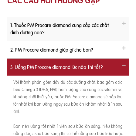
CÁC CÂU HỎI THƯỜNG GẶP
1. Thuốc PM Procare diamond cung cấp các chất
dinh dưỡng nào?
2. PM Procare diamond giúp gì cho bạn?
3. Uống PM Procare diamond lúc nào thì tốt?
Với thành phần gồm đầy đủ các dưỡng chất, bao gồm acid
béo Omega 3 (DHA, EPA) hàm lượng cao cùng các vitamin và
khoáng chất thiết yếu, thuốc PM Procare diamond sẽ hấp thu
tốt nhất khi bạn uống ngay sau bữa ăn (chậm nhất là 1h sau
ăn).
Bạn nên uống tốt nhất 1 viên sau bữa ăn sáng. Nếu không
uống được sau bữa sáng thì có thể uống sau bữa trưa hoặc