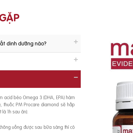
 GẶP
hất dinh dưỡng nào?
ồm acid béo Omega 3 (DHA, EPA) hàm
ếu, thuốc PM Procare diamond sẽ hấp
 là 1h sau ăn).
 không uống được sau bữa sáng thì có