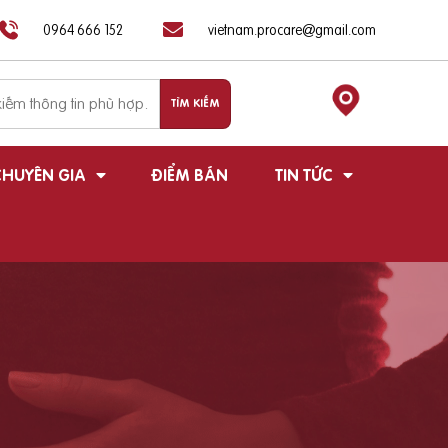
0964 666 152
vietnam.procare@gmail.com
HUYÊN GIA
ĐIỂM BÁN
TIN TỨC