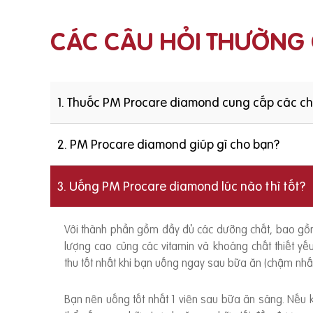
CÁC CÂU HỎI THƯỜNG
1. Thuốc PM Procare diamond cung cấp các c
2. PM Procare diamond giúp gì cho bạn?
3. Uống PM Procare diamond lúc nào thì tốt?
Với thành phần gồm đầy đủ các dưỡng chất, bao g
lượng cao cùng các vitamin và khoáng chất thiết y
thu tốt nhất khi bạn uống ngay sau bữa ăn (chậm nhất
Bạn nên uống tốt nhất 1 viên sau bữa ăn sáng. Nếu