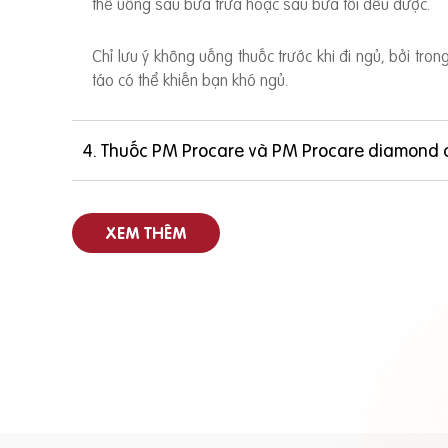
thể uống sau bữa trưa hoặc sau bữa tối đều được.
Chỉ lưu ý không uống thuốc trước khi đi ngủ, bởi tro
táo có thể khiến bạn khó ngủ.
4. Thuốc PM Procare và PM Procare diamond 
XEM THÊM