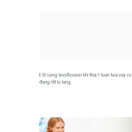
E lỡ uong levofloxacin khi thai 1 tuan tuoi.vay 
đang rất lo lang.