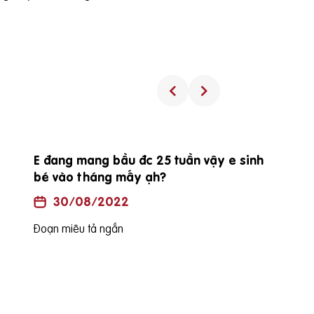
E đang mang bầu đc 25 tuần vậy e sinh
bé vào tháng mấy ạh?
30/08/2022
Đoạn miêu tả ngắn