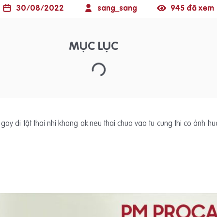
30/08/2022
sang_sang
945 đã xem
MỤC LỤC
co gay di tật thai nhi khong ak.neu thai chua vao tu cung thi co ảnh 