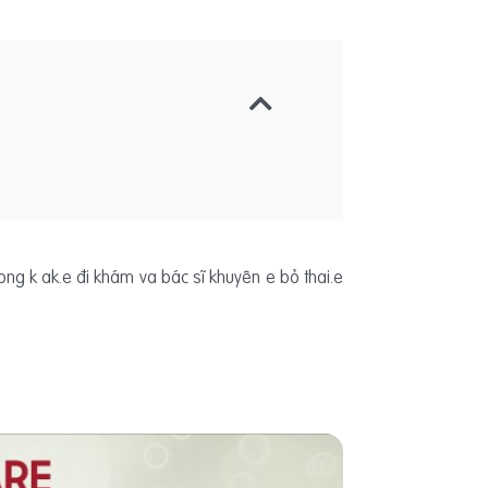
huong k ak.e đi khám va bác sĩ khuyên e bỏ thai.e