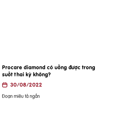
Procare diamond có uống được trong
đặc
suốt thai kỳ không?
30/08/2022
Đoạn
Đoạn miêu tả ngắn