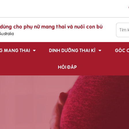
dùng cho phụ nữ mang thai và nuôi con bú
ustralia
G MANG THAI
DINH DƯỠNG THAI KÌ
GÓC C
HỎI ĐÁP