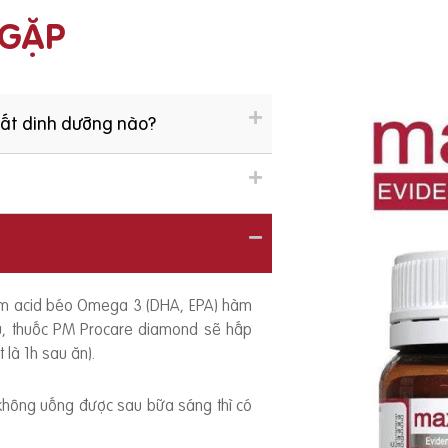
 GẶP
hất dinh dưỡng nào?
ồm acid béo Omega 3 (DHA, EPA) hàm
ếu, thuốc PM Procare diamond sẽ hấp
 là 1h sau ăn).
 không uống được sau bữa sáng thì có