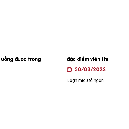
đặc điểm viên thuốc procare diamond
Uốn
là h
30/08/2022
Đoạn miêu tả ngắn
Đoạn