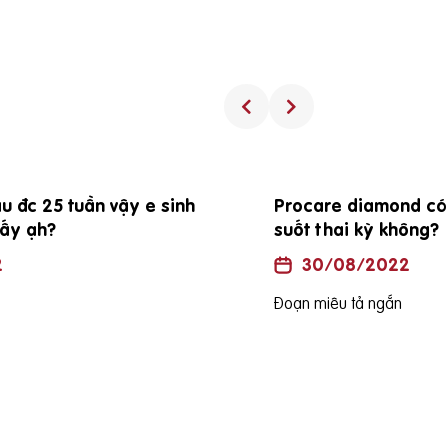
Procare diamond có uống được trong
suốt thai kỳ không?
30/08/2022
Đoạn miêu tả ngắn