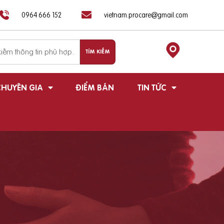
0964 666 152
vietnam.procare@gmail.com
HUYÊN GIA
ĐIỂM BÁN
TIN TỨC