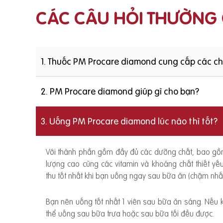
CÁC CÂU HỎI THƯỜNG
1. Thuốc PM Procare diamond cung cấp các c
2. PM Procare diamond giúp gì cho bạn?
3. Uống PM Procare diamond lúc nào thì tốt?
Với thành phần gồm đầy đủ các dưỡng chất, bao g
lượng cao cùng các vitamin và khoáng chất thiết y
thu tốt nhất khi bạn uống ngay sau bữa ăn (chậm nhất
Bạn nên uống tốt nhất 1 viên sau bữa ăn sáng. Nếu
thể uống sau bữa trưa hoặc sau bữa tối đều được.