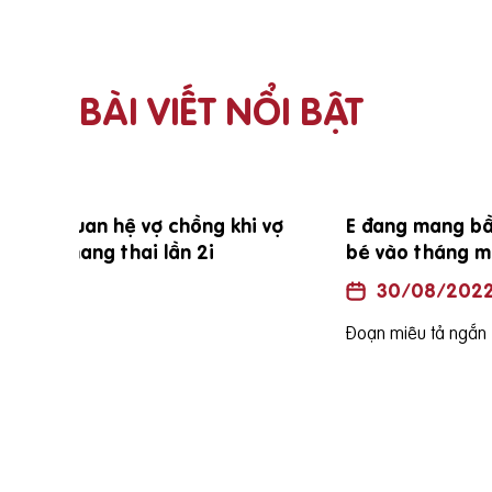
BÀI VIẾT NỔI BẬT
i vợ
E đang mang bầu đc 25 tuần vậy e sinh
bé vào tháng mấy ạh?
30/08/2022
Đoạn miêu tả ngắn