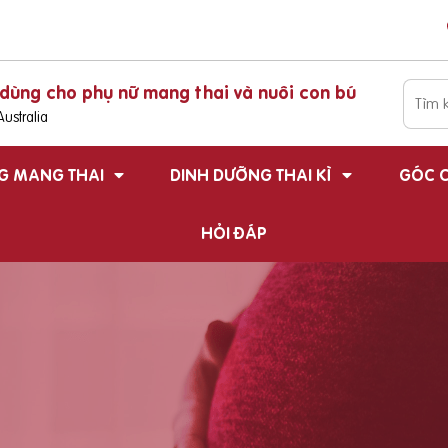
dùng cho phụ nữ mang thai và nuôi con bú
ustralia
G MANG THAI
DINH DƯỠNG THAI KÌ
GÓC C
HỎI ĐÁP