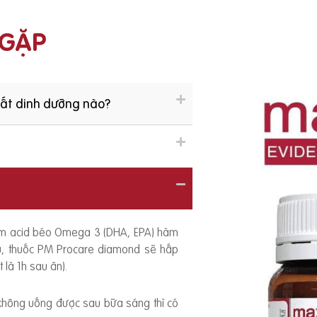
 GẶP
hất dinh dưỡng nào?
ồm acid béo Omega 3 (DHA, EPA) hàm
ếu, thuốc PM Procare diamond sẽ hấp
 là 1h sau ăn).
 không uống được sau bữa sáng thì có