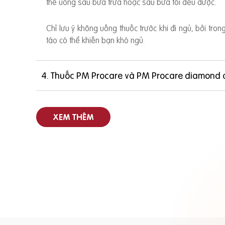
thể uống sau bữa trưa hoặc sau bữa tối đều được.
Chỉ lưu ý không uống thuốc trước khi đi ngủ, bởi tro
táo có thể khiến bạn khó ngủ.
4. Thuốc PM Procare và PM Procare diamond 
XEM THÊM