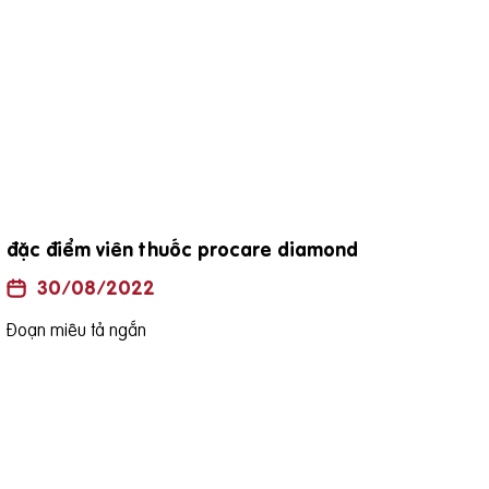
đặc điểm viên thuốc procare diamond
Uốn
là h
30/08/2022
Đoạn miêu tả ngắn
Đoạn