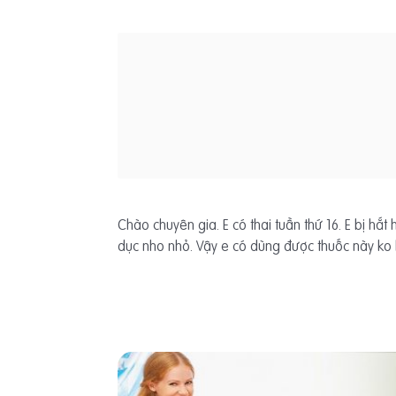
Chào chuyên gia. E có thai tuần thứ 16. E bị hắ
dục nho nhỏ. Vậy e có dùng được thuốc này ko l