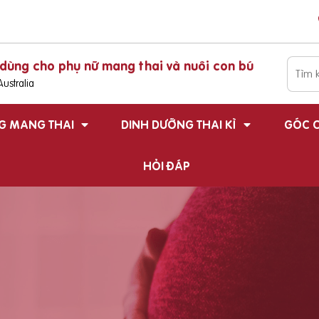
dùng cho phụ nữ mang thai và nuôi con bú
ustralia
G MANG THAI
DINH DƯỠNG THAI KÌ
GÓC C
HỎI ĐÁP