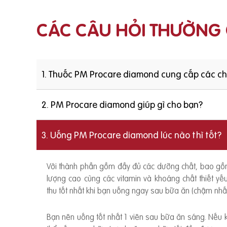
CÁC CÂU HỎI THƯỜNG
1. Thuốc PM Procare diamond cung cấp các c
2. PM Procare diamond giúp gì cho bạn?
3. Uống PM Procare diamond lúc nào thì tốt?
Với thành phần gồm đầy đủ các dưỡng chất, bao g
lượng cao cùng các vitamin và khoáng chất thiết y
thu tốt nhất khi bạn uống ngay sau bữa ăn (chậm nhất
Bạn nên uống tốt nhất 1 viên sau bữa ăn sáng. Nếu