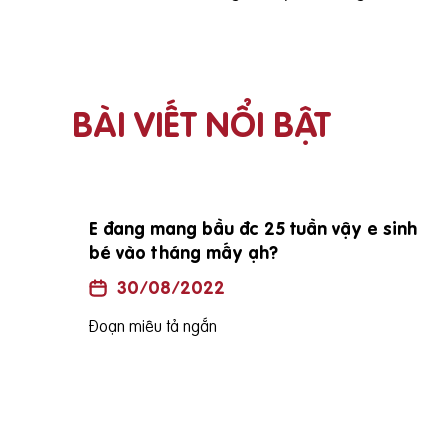
BÀI VIẾT NỔI BẬT
i vợ
E đang mang bầu đc 25 tuần vậy e sinh
bé vào tháng mấy ạh?
30/08/2022
Đoạn miêu tả ngắn