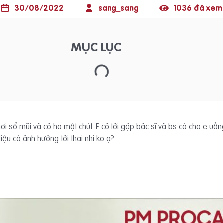
30/08/2022
sang_sang
1036 đã xem
MỤC LỤC
t hơi sổ mũi và có ho một chút. E có tới gặp bác sĩ và bs có cho e 
iệu có ảnh hưởng tới thai nhi ko ạ?