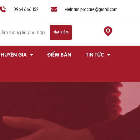
0964 666 152
vietnam.procare@gmail.com
HUYÊN GIA
ĐIỂM BÁN
TIN TỨC