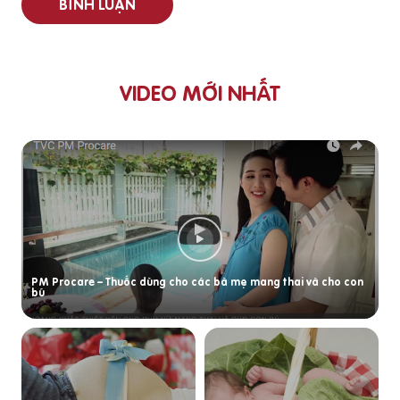
BÌNH LUẬN
VIDEO MỚI NHẤT
PM Procare – Thuốc dùng cho các bà mẹ mang thai và cho con
bú