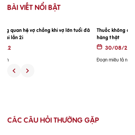
BÀI VIẾT NỔI BẬT
ã
Thuốc không có hộp và hướng dẫn sử dụng có phải là
hàng thật
30/08/2022
Đoạn miêu tả ngắn
CÁC CÂU HỎI THƯỜNG GẶP