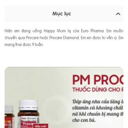
Mục lục
Hiện em đang uống Happy Mum Iq của Euro Pharma. Em muốn
chuyển qua Procare hoặc Procare Diamond. Em xin được tư vấn ạ. Em
mang thai được 9 tuần.