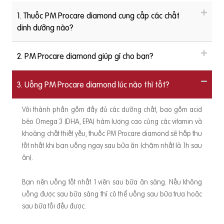
1. Thuốc PM Procare diamond cung cấp các chất
dinh dưỡng nào?
2. PM Procare diamond giúp gì cho bạn?
3. Uống PM Procare diamond lúc nào thì tốt?
Với thành phần gồm đầy đủ các dưỡng chất, bao gồm acid
béo Omega 3 (DHA, EPA) hàm lượng cao cùng các vitamin và
khoáng chất thiết yếu, thuốc PM Procare diamond sẽ hấp thu
tốt nhất khi bạn uống ngay sau bữa ăn (chậm nhất là 1h sau
ăn).
Bạn nên uống tốt nhất 1 viên sau bữa ăn sáng. Nếu không
uống được sau bữa sáng thì có thể uống sau bữa trưa hoặc
sau bữa tối đều được.