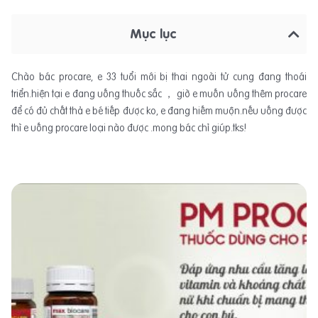
Mục lục
Chào bác procare, e 33 tuổi mới bị thai ngoài tử cung đang thoái
triển.hiện tại e đang uống thuốc sắc ， giờ e muốn uống thêm procare
để có đủ chất thả e bé tiếp được ko, e đang hiếm muộn.nếu uống được
thì e uống procare loại nào được .mong bác chỉ giúp.tks!