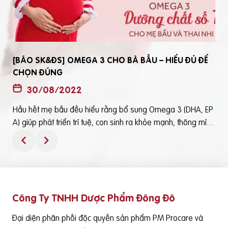
[BÁO SK&ĐS] OMEGA 3 CHO BÀ BẦU – HIỂU ĐỦ ĐỂ
CHỌN ĐÚNG
30/08/2022
Hầu hết mẹ bầu đều hiểu rằng bổ sung Omega 3 (DHA, EP
t
A) giúp phát triển trí tuệ, con sinh ra khỏe mạnh, thông mìn
ô
h. Tuy nhiên, bổ sung Omega 3 bằng cách nào? Chọn loại n
ào để an toàn và đạt hiệu quả tốt thì không phải mẹ bầu nà
o cũng hiểu rõBài viết trên báo Sức Khỏe và Đời Sống mới đ
ây phân tích những điểm quan trọng nhất, theo cách dễ nhậ
n biết nhất giúp mẹ dễ dàng áp dụng và chọn lựa được Om
Công Ty TNHH Dược Phẩm Đông Đô
e
ega 3 (DHA,EPA) tốt - phù hợp với mình.Theo đó, mẹ bầu cầ
n lưu ý những điểm quan trọng sau: Thực phẩm có cung cấ
Đại diện phân phối độc quyền sản phẩm PM Procare và
p Omega 3 (DHA, EPA) là cá nước lạnh như cá hồi, cá ngừ,