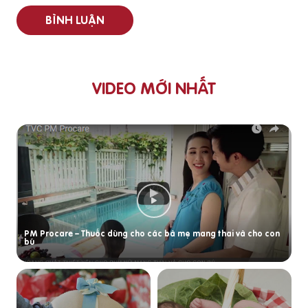
BÌNH LUẬN
VIDEO MỚI NHẤT
PM Procare – Thuốc dùng cho các bà mẹ mang thai và cho con
bú