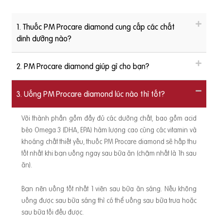
1. Thuốc PM Procare diamond cung cấp các chất
dinh dưỡng nào?
2. PM Procare diamond giúp gì cho bạn?
3. Uống PM Procare diamond lúc nào thì tốt?
Với thành phần gồm đầy đủ các dưỡng chất, bao gồm acid
béo Omega 3 (DHA, EPA) hàm lượng cao cùng các vitamin và
khoáng chất thiết yếu, thuốc PM Procare diamond sẽ hấp thu
tốt nhất khi bạn uống ngay sau bữa ăn (chậm nhất là 1h sau
ăn).
Bạn nên uống tốt nhất 1 viên sau bữa ăn sáng. Nếu không
uống được sau bữa sáng thì có thể uống sau bữa trưa hoặc
sau bữa tối đều được.