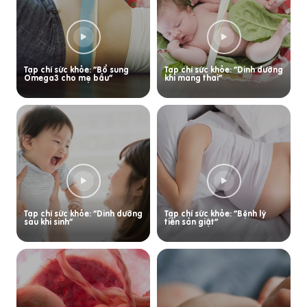
Tạp chí sức khỏe: “Bổ sung
Tạp chí sức khỏe: “Dinh dưỡng
Omega3 cho mẹ bầu”
khi mang thai”
Tạp chí sức khỏe: “Dinh dưỡng
Tạp chí sức khỏe: “Bệnh lý
sau khi sinh”
tiền sản giật”