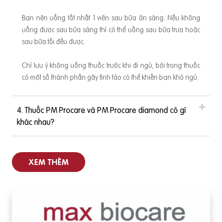
Bạn nên uống tốt nhất 1 viên sau bữa ăn sáng. Nếu không
uống được sau bữa sáng thì có thể uống sau bữa trưa hoặc
sau bữa tối đều được.
Chỉ lưu ý không uống thuốc trước khi đi ngủ, bởi trong thuốc
có một số thành phần gây tỉnh táo có thể khiến bạn khó ngủ.
4. Thuốc PM Procare và PM Procare diamond có gì
khác nhau?
XEM THÊM