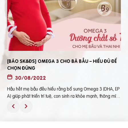
[BÁO SK&ĐS] OMEGA 3 CHO BÀ BẦU – HIỂU ĐỦ ĐỂ
CHỌN ĐÚNG
30/08/2022
Hầu hết mẹ bầu đều hiểu rằng bổ sung Omega 3 (DHA, EP
t
A) giúp phát triển trí tuệ, con sinh ra khỏe mạnh, thông mìn
ô
h. Tuy nhiên, bổ sung Omega 3 bằng cách nào? Chọn loại n
ào để an toàn và đạt hiệu quả tốt thì không phải mẹ bầu nà
o cũng hiểu rõBài viết trên báo Sức Khỏe và Đời Sống mới đ
ây phân tích những điểm quan trọng nhất, theo cách dễ nhậ