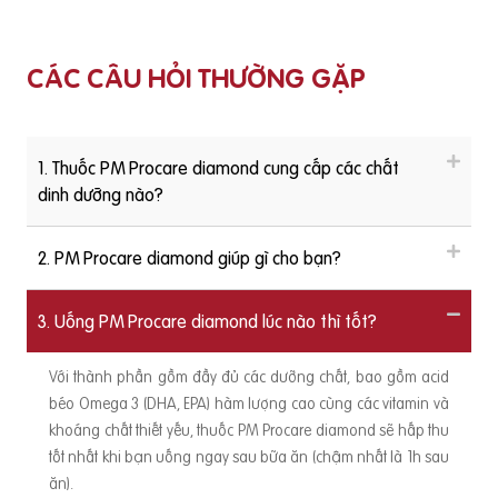
CÁC CÂU HỎI THƯỜNG GẶP
1. Thuốc PM Procare diamond cung cấp các chất
dinh dưỡng nào?
2. PM Procare diamond giúp gì cho bạn?
3. Uống PM Procare diamond lúc nào thì tốt?
Với thành phần gồm đầy đủ các dưỡng chất, bao gồm acid
béo Omega 3 (DHA, EPA) hàm lượng cao cùng các vitamin và
khoáng chất thiết yếu, thuốc PM Procare diamond sẽ hấp thu
tốt nhất khi bạn uống ngay sau bữa ăn (chậm nhất là 1h sau
ăn).